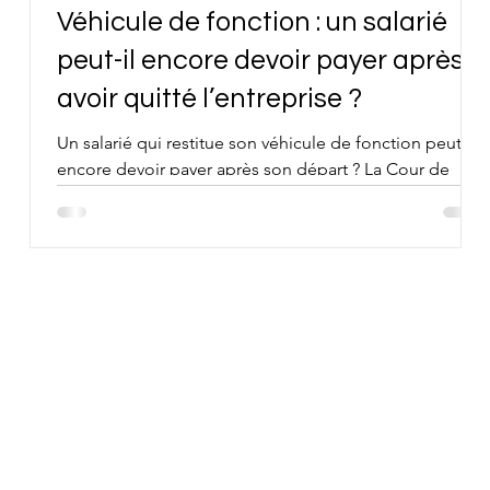
Véhicule de fonction : un salarié
nt
peut-il encore devoir payer après
avoir quitté l’entreprise ?
ial
Un salarié qui restitue son véhicule de fonction peut-il
encore devoir payer après son départ ? La Cour de
oit
cassation répond oui lorsqu’il a librement choisi un
es
modèle plus coûteux que celui financé par
l’employeur. Le surcoût peut survivre à la rupture s’il
es
repose sur un avenant clair, correspond au coût
réellement supporté par l’entreprise et ne constitue
pas une sanction pécuniaire déguisée. Employeurs et
salariés doivent donc vérifier attentivement la clause
automobile.