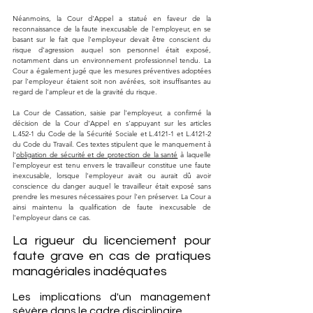
Néanmoins, la Cour d'Appel a statué en faveur de la 
reconnaissance de la faute inexcusable de l'employeur, en se 
basant sur le fait que l'employeur devait être conscient du 
risque d'agression auquel son personnel était exposé, 
notamment dans un environnement professionnel tendu. La 
Cour a également jugé que les mesures préventives adoptées 
par l'employeur étaient soit non avérées, soit insuffisantes au 
regard de l'ampleur et de la gravité du risque.
La Cour de Cassation, saisie par l'employeur, a confirmé la 
décision de la Cour d'Appel en s'appuyant sur les articles 
L.452-1 du Code de la Sécurité Sociale et L.4121-1 et L.4121-2 
du Code du Travail. Ces textes stipulent que le manquement à 
l'
obligation de sécurité et de protection de la santé
 à laquelle 
l'employeur est tenu envers le travailleur constitue une faute 
inexcusable, lorsque l'employeur avait ou aurait dû avoir 
conscience du danger auquel le travailleur était exposé sans 
prendre les mesures nécessaires pour l'en préserver. La Cour a 
ainsi maintenu la qualification de faute inexcusable de 
l'employeur dans ce cas.
La rigueur du licenciement pour 
faute grave en cas de pratiques 
managériales inadéquates
Les implications d'un management 
sévère dans le cadre disciplinaire