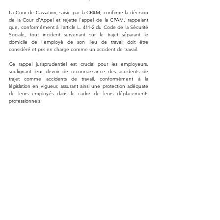
La Cour de Cassation, saisie par la CPAM, confirme la décision 
de la Cour d'Appel et rejette l'appel de la CPAM, rappelant 
que, conformément à l'article L. 411-2 du Code de la Sécurité 
Sociale, tout incident survenant sur le trajet séparant le 
domicile de l'employé de son lieu de travail doit être 
considéré et pris en charge comme un accident de travail.
Ce rappel jurisprudentiel est crucial pour les employeurs, 
soulignant leur devoir de reconnaissance des accidents de 
trajet comme accidents de travail, conformément à la 
législation en vigueur, assurant ainsi une protection adéquate 
de leurs employés dans le cadre de leurs déplacements 
professionnels.