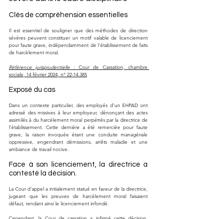
Clés de compréhension essentielles
Il est essentiel de souligner que des méthodes de direction 
sévères peuvent constituer un motif valable de licenciement 
pour faute grave, indépendamment de l'établissement de faits 
de harcèlement moral.
Référence jurisprudentielle
 : Cour de Cassation, chambre 
sociale, 14 février 2024, n° 22-14.385
Exposé du cas
Dans un contexte particulier, des employés d'un EHPAD ont 
adressé des missives à leur employeur, dénonçant des actes 
assimilés à du harcèlement moral perpétrés par la directrice de 
l'établissement. Cette dernière a été remerciée pour faute 
grave, la raison invoquée étant une conduite managériale 
oppressive, engendrant démissions, arrêts maladie et une 
ambiance de travail nocive.
Face à son licenciement, la directrice a 
contesté la décision.
La Cour d'appel a initialement statué en faveur de la directrice, 
jugeant que les preuves de harcèlement moral faisaient 
défaut, rendant ainsi le licenciement infondé.
Cependant, la Cour de cassation a infirmé cette décision, 