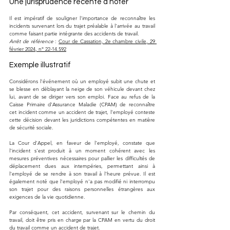
Une jurisprudence récente à noter
Il est impératif de souligner l'importance de reconnaître les 
incidents survenant lors du trajet préalable à l'arrivée au travail 
comme faisant partie intégrante des accidents de travail.
Arrêt de référence
 : 
Cour de Cassation, 2e chambre civile, 29 
février 2024, n° 22-14.592
Exemple illustratif
Considérons l'événement où un employé subit une chute et 
se blesse en déblayant la neige de son véhicule devant chez 
lui, avant de se diriger vers son emploi. Face au refus de la 
Caisse Primaire d'Assurance Maladie (CPAM) de reconnaître 
cet incident comme un accident de trajet, l'employé conteste 
cette décision devant les juridictions compétentes en matière 
de sécurité sociale.
La Cour d'Appel, en faveur de l'employé, constate que 
l'incident s'est produit à un moment cohérent avec les 
mesures préventives nécessaires pour pallier les difficultés de 
déplacement dues aux intempéries, permettant ainsi à 
l'employé de se rendre à son travail à l'heure prévue. Il est 
également noté que l'employé n'a pas modifié ni interrompu 
son trajet pour des raisons personnelles étrangères aux 
exigences de la vie quotidienne.
Par conséquent, cet accident, survenant sur le chemin du 
travail, doit être pris en charge par la CPAM en vertu du droit 
du travail comme un accident de trajet.