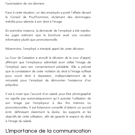
l'autorisation de ces derniers.
Face à cette situation, un des employés a porté l'affaire devant 
le Conseil de Prud'hommes, réclamant des dommages-
intérêts pour atteinte à son droit à l'image.
En première instance, la demande de l'employé a été rejetée, 
les juges estimant que la brochure avait une vocation 
informative plutôt que promotionnelle.
Néanmoins, l'employé a interjeté appel de cette décision.
La Cour de Cassation a annulé la décision de la cour d'appel, 
affirmant que l'employeur admettait avoir utilisé l'image de 
l'employé sans son consentement préalable. Elle a précisé 
que la constatation de cette violation du droit à l'image suffisait 
pour ouvrir droit à réparation, indépendamment de la 
nécessité pour l'employé de démontrer l'existence d'un 
préjudice.
Il est à noter que l'accord d'un salarié pour être photographié 
ne signifie pas automatiquement qu'il autorise l'utilisation de 
son image par l'employeur à des fins internes ou 
promotionnelles. Il est fortement conseillé d'obtenir un accord 
écrit, définissant clairement la durée, les supports et les 
objectifs de cette utilisation, afin de garantir le respect du droit 
à l'image du salarié.
L'importance de la communication 