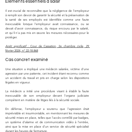
Éléments essentiels à saisir
Il est crucial de reconnaître que la négligence de l'employeur 
à remplir son devoir de garantir la sécurité et la préservation de 
la santé de ses employés est identifiée comme une faute 
inexcusable lorsque l'employeur avait connaissance, ou se 
devait d'avoir connaissance, du risque encouru par le salarié, 
et qu'il n'a pas mis en œuvre les mesures nécessaires pour le 
protéger.
Arrêt significatif
 : Cour de Cassation, 2e chambre civile, 29 
février 2024, n° 22-18.868
Cas concret examiné
Une situation a impliqué une médecin salariée, victime d'une 
agression par une patiente, cet incident étant reconnu comme 
un accident du travail et pris en charge selon les dispositions 
légales en vigueur.
La médecin a initié une procédure visant à établir la faute 
inexcusable de son employeur devant l'organe judiciaire 
compétent en matière de litiges liés à la sécurité sociale.
En défense, l'employeur a soutenu que l'agression était 
imprévisible et insurmontable, en mentionnant les mesures de 
sécurité mises en place, telles que l'accès contrôlé par badges, 
un système d'alarme et de communication vidéo à l'entrée, 
ainsi que la mise en place d'un service de sécurité spécialisé 
durant les heures de fermeture.