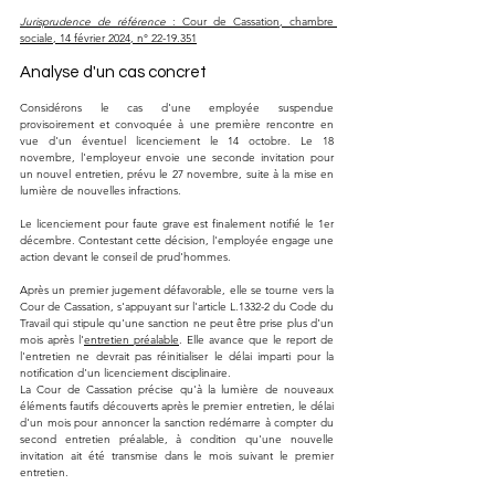
Jurisprudence de référence
 : Cour de Cassation, chambre 
sociale, 14 février 2024, n° 22-19.351
Analyse d'un cas concret
Considérons le cas d'une employée suspendue 
provisoirement et convoquée à une première rencontre en 
vue d'un éventuel licenciement le 14 octobre. Le 18 
novembre, l'employeur envoie une seconde invitation pour 
un nouvel entretien, prévu le 27 novembre, suite à la mise en 
lumière de nouvelles infractions.
Le licenciement pour faute grave est finalement notifié le 1er 
décembre. Contestant cette décision, l'employée engage une 
action devant le conseil de prud'hommes.
Après un premier jugement défavorable, elle se tourne vers la 
Cour de Cassation, s'appuyant sur l'article L.1332-2 du Code du 
Travail qui stipule qu'une sanction ne peut être prise plus d'un 
mois après l'
entretien préalable
. Elle avance que le report de 
l'entretien ne devrait pas réinitialiser le délai imparti pour la 
notification d'un licenciement disciplinaire.
La Cour de Cassation précise qu'à la lumière de nouveaux 
éléments fautifs découverts après le premier entretien, le délai 
d'un mois pour annoncer la sanction redémarre à compter du 
second entretien préalable, à condition qu'une nouvelle 
invitation ait été transmise dans le mois suivant le premier 
entretien.