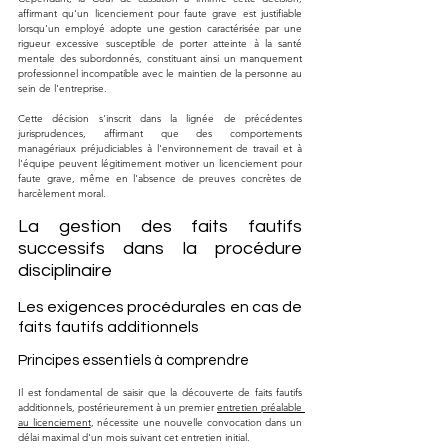
affirmant qu'un licenciement pour faute grave est justifiable 
lorsqu'un employé adopte une gestion caractérisée par une 
rigueur excessive susceptible de porter atteinte à la santé 
mentale des subordonnés, constituant ainsi un manquement 
professionnel incompatible avec le maintien de la personne au 
sein de l'entreprise.
Cette décision s'inscrit dans la lignée de précédentes 
jurisprudences, affirmant que des comportements 
managériaux préjudiciables à l'environnement de travail et à 
l'équipe peuvent légitimement motiver un licenciement pour 
faute grave, même en l'absence de preuves concrètes de 
harcèlement moral.
La gestion des faits fautifs 
successifs dans la procédure 
disciplinaire
Les exigences procédurales en cas de 
faits fautifs additionnels
Principes essentiels à comprendre
Il est fondamental de saisir que la découverte de faits fautifs 
additionnels, postérieurement à un premier 
entretien préalable 
au licenciement
, nécessite une nouvelle convocation dans un 
délai maximal d'un mois suivant cet entretien initial.