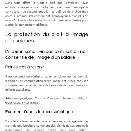
Dans cette affaire, la Cour a jugé que l'employeur avait 
échoué à respecter ce cadre temporel, ayant envoyé la 
convocation au second entretien au-delà du délai d'un mois 
après le premier. Par conséquent, l'employeur n'était plus en 
droit d'utiliser les faits évoqués lors du premier entretien pour 
justifier le licenciement ultérieur.
La protection du droit à l'image 
des salariés
L'indemnisation en cas d'utilisation non 
consentie de l'image d'un salarié
Points clés à retenir
Il est essentiel de souligner qu'un employé est en droit de 
réclamer une compensation si son image est utilisée sans son 
consentement explicite dans des supports de communication 
diffusés aux clients.
Référence juridique
 : Cour de Cassation, chambre sociale, 14 
février 2024, n° 22-18.014
Examen d'une situation spécifique
Dans une affaire récente, une entreprise a partagé avec sa 
clientèle une brochure contenant des clichés de ses employés 
responsables des services offerts, sans avoir obtenu 