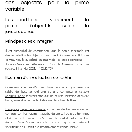
des objectifs pour la prime 
variable
Les conditions de versement de la 
prime d'objectifs selon la 
jurisprudence
Principes clés à intégrer
Il est primordial de comprendre que la prime maximale est 
due au salarié si les objectifs n'ont pas été clairement définis et 
communiqués au salarié en amont de l'exercice concerné.
Jurisprudence de référence
 : Cour de Cassation, chambre 
sociale, 31 janvier 2024, n° 22-22.709
Examen d'une situation concrète
Considérons le cas d'un employé recruté en juin avec un 
salaire de base annuel brut et une 
composante variable 
annuelle brute
 représentant 20% de sa rémunération annuelle 
brute, sous réserve de la réalisation des objectifs fixés.
L'employé, ayant été licencié
 en février de l'année suivante, 
conteste son licenciement auprès du conseil de prud'hommes 
et demande le paiement d'un complément de salaire au titre 
de sa rémunération variable, arguant qu'aucun objectif 
spécifique ne lui avait été préalablement communiqué.