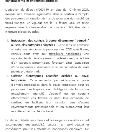
handicapés via les entreprises adaptées
L'adoption du décret n°2024-99, en date du 10 février 2024, 
marque une avancée significative dans le soutien à l'emploi 
des personnes en situation de handicap au sein du marché du 
travail français. En vigueur dès le 11 février 2024, ce texte 
réglementaire institutionnalise de manière définitive deux 
initiatives pilotes cruciales :
Instauration des contrats à durée déterminée "tremplin" 
au sein des entreprises adaptées
 : Cette mesure novatrice 
autorise ces structures à proposer des CDD spécifiques, 
conçus pour offrir aux 
travailleurs handicapés
 une 
opportunité de développement professionnel par le biais 
d'un parcours personnalisé, favorisant ainsi l'acquisition 
d'une expérience valorisante et la concrétisation de leurs 
projets professionnels.
Création d'entreprises adaptées dédiées au travail 
temporaire
 : Cette innovation permet la mise en place 
d'entités spécialisées dans le travail temporaire pour les 
personnes handicapées, avec l'obligation de fournir un 
encadrement intensifié. L'objectif est de soutenir 
efficacement ces travailleurs dans leur évolution de 
carrière, en facilitant leur transition vers d'autres 
environnements professionnels et en promouvant leur 
mobilité sur le marché du travail.
Le décret détaille les critères et les exigences relatives à cet 
accompagnement spécialisé, assurant un suivi adapté et 
conséquent pour les travailleurs handicapés employés. De 