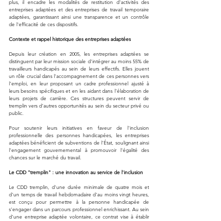
plus, il encadre les modalités de restitution d'activités des 
entreprises adaptées et des entreprises de travail temporaire 
adaptées, garantissant ainsi une transparence et un contrôle 
de l'efficacité de ces dispositifs.
Contexte et rappel historique des entreprises adaptées
Depuis leur création en 2005, les entreprises adaptées se 
distinguent par leur mission sociale d'intégrer au moins 55% de 
travailleurs handicapés au sein de leurs effectifs. Elles jouent 
un rôle crucial dans l'accompagnement de ces personnes vers 
l'emploi, en leur proposant un cadre professionnel ajusté à 
leurs besoins spécifiques et en les aidant dans l'élaboration de 
leurs projets de carrière. Ces structures peuvent servir de 
tremplin vers d'autres opportunités au sein du secteur privé ou 
public.
Pour soutenir leurs initiatives en faveur de l'inclusion 
professionnelle des personnes handicapées, les entreprises 
adaptées bénéficient de subventions de l'État, soulignant ainsi 
l'engagement gouvernemental à promouvoir l'égalité des 
chances sur le marché du travail.
Le CDD "tremplin" : une innovation au service de l'inclusion
Le CDD tremplin, d'une durée minimale de quatre mois et 
d'un temps de travail hebdomadaire d'au moins vingt heures, 
est conçu pour permettre à la personne handicapée de 
s'engager dans un parcours professionnel enrichissant. Au sein 
d'une entreprise adaptée volontaire, ce contrat vise à établir 