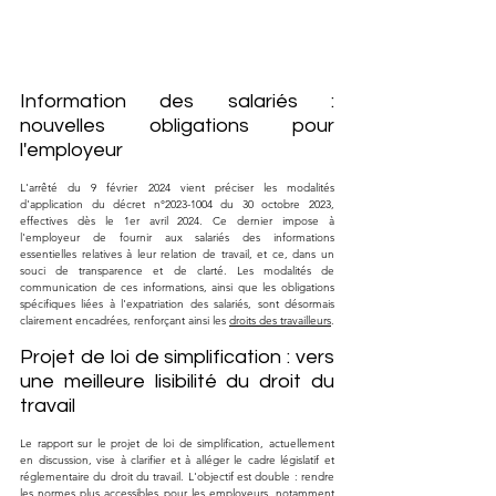
Information des salariés : 
nouvelles obligations pour 
l'employeur
L'arrêté du 9 février 2024 vient préciser les modalités 
d'application du décret n°2023-1004 du 30 octobre 2023, 
effectives dès le 1er avril 2024. Ce dernier impose à 
l'employeur de fournir aux salariés des informations 
essentielles relatives à leur relation de travail, et ce, dans un 
souci de transparence et de clarté. Les modalités de 
communication de ces informations, ainsi que les obligations 
spécifiques liées à l'expatriation des salariés, sont désormais 
clairement encadrées, renforçant ainsi les 
droits des travailleurs
.
Projet de loi de simplification : vers 
une meilleure lisibilité du droit du 
travail
Le rapport sur le projet de loi de simplification, actuellement 
en discussion, vise à clarifier et à alléger le cadre législatif et 
réglementaire du droit du travail. L'objectif est double : rendre 
les normes plus accessibles pour les employeurs, notamment 