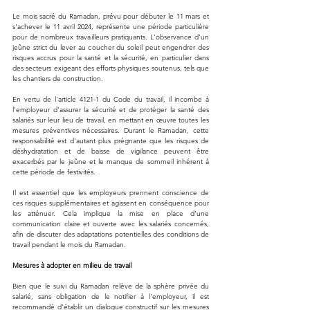
Le mois sacré du Ramadan, prévu pour débuter le 11 mars et 
s'achever le 11 avril 2024, représente une période particulière 
pour de nombreux travailleurs pratiquants. L'observance d'un 
jeûne strict du lever au coucher du soleil peut engendrer des 
risques accrus pour la santé et la sécurité, en particulier dans 
des secteurs exigeant des efforts physiques soutenus, tels que 
les chantiers de construction.
En vertu de l'article 4121-1 du Code du travail, il incombe à 
l'employeur d'assurer la sécurité et de protéger la santé des 
salariés sur leur lieu de travail, en mettant en œuvre toutes les 
mesures préventives nécessaires. Durant le Ramadan, cette 
responsabilité est d'autant plus prégnante que les risques de 
déshydratation et de baisse de vigilance peuvent être 
exacerbés par le jeûne et le manque de sommeil inhérent à 
cette période de festivités.
Il est essentiel que les employeurs prennent conscience de 
ces risques supplémentaires et agissent en conséquence pour 
les atténuer. Cela implique la mise en place d'une 
communication claire et ouverte avec les salariés concernés, 
afin de discuter des adaptations potentielles des conditions de 
travail pendant le mois du Ramadan.
Mesures à adopter en milieu de travail
Bien que le suivi du Ramadan relève de la sphère privée du 
salarié, sans obligation de le notifier à l'employeur, il est 
recommandé d'établir un dialogue constructif sur les mesures 