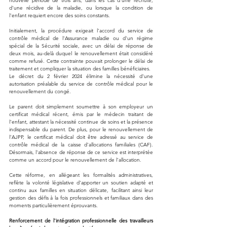
nouvelle période de trois ans, dans les cas d'une rechute, 
d'une récidive de la maladie, ou lorsque la condition de 
l'enfant requiert encore des soins constants.
Initialement, la procédure exigeait l'accord du service de 
contrôle médical de l'Assurance maladie ou d'un régime 
spécial de la Sécurité sociale, avec un délai de réponse de 
deux mois, au-delà duquel le renouvellement était considéré 
comme refusé. Cette contrainte pouvait prolonger le délai de 
traitement et compliquer la situation des familles bénéficiaires.
Le décret du 2 février 2024 élimine la nécessité d'une 
autorisation préalable du service de contrôle médical pour le 
renouvellement du congé. 
Le parent doit simplement soumettre à son employeur un 
certificat médical récent, émis par le médecin traitant de 
l'enfant, attestant la nécessité continue de soins et la présence 
indispensable du parent. De plus, pour le renouvellement de 
l'AJPP, le certificat médical doit être adressé au service de 
contrôle médical de la caisse d'allocations familiales (CAF). 
Désormais, l'absence de réponse de ce service est interprétée 
comme un accord pour le renouvellement de l'allocation.
Cette réforme, en allégeant les formalités administratives, 
reflète la volonté législative d'apporter un soutien adapté et 
continu aux familles en situation délicate, facilitant ainsi leur 
gestion des défis à la fois professionnels et familiaux dans des 
moments particulièrement éprouvants.
Renforcement de l'intégration professionnelle des travailleurs 