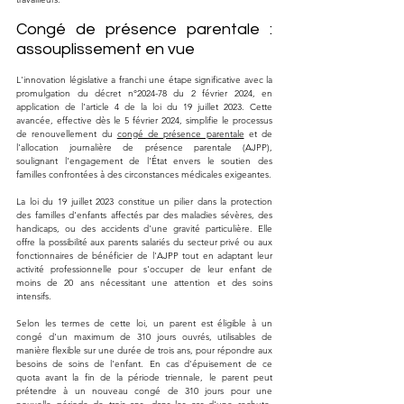
Congé de présence parentale : 
assouplissement en vue
L'innovation législative a franchi une étape significative avec la 
promulgation du décret n°2024-78 du 2 février 2024, en 
application de l'article 4 de la loi du 19 juillet 2023. Cette 
avancée, effective dès le 5 février 2024, simplifie le processus 
de renouvellement du 
congé de présence parentale
 et de 
l'allocation journalière de présence parentale (AJPP), 
soulignant l'engagement de l'État envers le soutien des 
familles confrontées à des circonstances médicales exigeantes.
La loi du 19 juillet 2023 constitue un pilier dans la protection 
des familles d'enfants affectés par des maladies sévères, des 
handicaps, ou des accidents d'une gravité particulière. Elle 
offre la possibilité aux parents salariés du secteur privé ou aux 
fonctionnaires de bénéficier de l'AJPP tout en adaptant leur 
activité professionnelle pour s'occuper de leur enfant de 
moins de 20 ans nécessitant une attention et des soins 
intensifs.
Selon les termes de cette loi, un parent est éligible à un 
congé d'un maximum de 310 jours ouvrés, utilisables de 
manière flexible sur une durée de trois ans, pour répondre aux 
besoins de soins de l'enfant. En cas d'épuisement de ce 
quota avant la fin de la période triennale, le parent peut 
prétendre à un nouveau congé de 310 jours pour une 