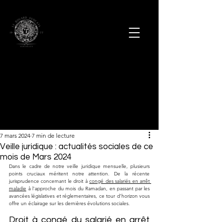
7 mars 2024
7 min de lecture
Veille juridique : actualités sociales de ce
mois de Mars 2024
Dans le cadre de notre veille juridique mensuelle, plusieurs 
points cruciaux méritent notre attention. De la récente 
jurisprudence concernant le droit à 
congé des salariés en arrêt 
maladie
 à l'approche du mois du Ramadan, en passant par les 
avancées législatives et réglementaires, ce tour d'horizon vous 
offre un éclairage sur les dernières évolutions sociales.
Droit à congé du salarié en arrêt 