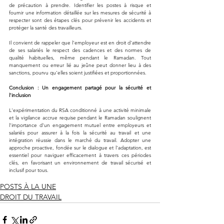
de précaution à prendre. Identifier les postes à risque et 
fournir une information détaillée sur les mesures de sécurité à 
respecter sont des étapes clés pour prévenir les accidents et 
protéger la santé des travailleurs.
Il convient de rappeler que l'employeur est en droit d'attendre 
de ses salariés le respect des cadences et des normes de 
qualité habituelles, même pendant le Ramadan. Tout 
manquement ou erreur lié au jeûne peut donner lieu à des 
sanctions, pourvu qu'elles soient justifiées et proportionnées.
Conclusion : Un engagement partagé pour la sécurité et 
l'inclusion
L'expérimentation du RSA conditionné à une activité minimale 
et la vigilance accrue requise pendant le Ramadan soulignent 
l'importance d'un engagement mutuel entre employeurs et 
salariés pour assurer à la fois la sécurité au travail et une 
intégration réussie dans le marché du travail. Adopter une 
approche proactive, fondée sur le dialogue et l'adaptation, est 
essentiel pour naviguer efficacement à travers ces périodes 
clés, en favorisant un environnement de travail sécurisé et 
inclusif pour tous.
POSTS À LA UNE
DROIT DU TRAVAIL