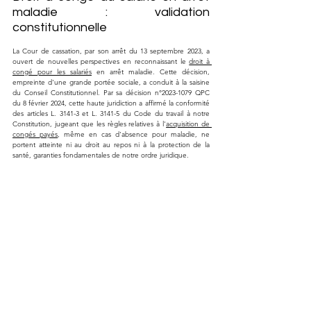
maladie : validation 
constitutionnelle
La Cour de cassation, par son arrêt du 13 septembre 2023, a 
ouvert de nouvelles perspectives en reconnaissant le 
droit à 
congé pour les salariés
 en arrêt maladie. Cette décision, 
empreinte d'une grande portée sociale, a conduit à la saisine 
du Conseil Constitutionnel. Par sa décision n°2023-1079 QPC 
du 8 février 2024, cette haute juridiction a affirmé la conformité 
des articles L. 3141-3 et L. 3141-5 du Code du travail à notre 
Constitution, jugeant que les règles relatives à l'
acquisition de 
congés payés
, même en cas d'absence pour maladie, ne 
portent atteinte ni au droit au repos ni à la protection de la 
santé, garanties fondamentales de notre ordre juridique.