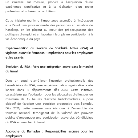
un itinéraire sur mesure, propice à l'acquisition d'une 
expérience significative et à la réalisation d'un projet 
professionnel cohérent et ambitieux.
Cette initiative réaffirme l'importance accordée à l'intégration 
et à l'évolution professionnelle des personnes en situation de 
handicap, en les plaçant au cœur des préoccupations des 
politiques d'emploi et en favorisant leur pleine participation à la 
vie économique du pays.
Expérimentation du Revenu de Solidarité Active (RSA) et 
vigilance durant le Ramadan : Implications pour les employeurs 
et les salariés
Evolution du RSA : Vers une intégration active dans le marché 
du travail
Dans un souci d'améliorer l'insertion professionnelle des 
bénéficiaires du RSA, une expérimentation significative a été 
lancée dans 18 départements dès 2023. Cette initiative, 
caractérisée par l'obligation pour les allocataires d'effectuer un 
minimum de 15 heures d'activité hebdomadaires, a pour 
objectif de favoriser une transition progressive vers l'emploi. 
Dès 2025, cette mesure sera étendue à l'ensemble du 
territoire national, témoignant de la volonté des pouvoirs 
publics d'encourager une participation active des bénéficiaires 
du RSA au marché du travail.
Approche du Ramadan : Responsabilités accrues pour les 
employeurs