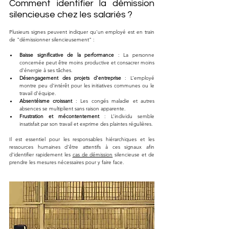
Comment identifier la démission 
silencieuse chez les salariés ?
Plusieurs signes peuvent indiquer qu'un employé est en train 
de "démissionner silencieusement" :
Baisse significative de la performance
 : La personne 
concernée peut être moins productive et consacrer moins 
d'énergie à ses tâches.
Désengagement des projets d'entreprise
 : L’employé 
montre peu d'intérêt pour les initiatives communes ou le 
travail d'équipe.
Absentéisme croissant
 : Les congés maladie et autres 
absences se multiplient sans raison apparente.
Frustration et mécontentement
 : L’individu semble 
insatisfait par son travail et exprime des plaintes régulières.
Il est essentiel pour les responsables hiérarchiques et les 
ressources humaines d'être attentifs à ces signaux afin 
d'identifier rapidement les 
cas de démission
 silencieuse et de 
prendre les mesures nécessaires pour y faire face.