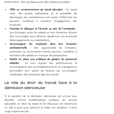
phénomène. Voici quelques-unes des solutions possibles :
Offrir un environnement de travail stimulant
 : Un travail 
varié, des projets intéressants et la possibilité de 
développer ses compétences sont autant d'éléments qui 
peuvent contribuer à maintenir l'engagement des 
employés.
Favoriser le dialogue et l'écoute au sein de l'entreprise
 : 
Les échanges entre les salariés et leur hiérarchie doivent 
être encouragés pour détecter rapidement les éventuels 
désengagements ou insatisfactions.
Accompagner les employés dans leur évolution 
professionnelle
 : Des opportunités de formation, 
promotion ou reconversion interne peuvent contribuer à 
remotiver des salariés en manque de perspectives.
Mettre en place une politique de gestion du personnel 
adaptée
 : Le suivi régulier des performances, la 
reconnaissance des accomplissements et un management 
bienveillant sont autant de facteurs qui encouragent 
l'implication des employés dans leur travail.
Le rôle du droit du travail face à la 
démission silencieuse
Si la question de la démission silencieuse est encore peu 
abordée comme problématique juridique, les avocats 
spécialisés en droit du travail et les tribunaux ont néanmoins 
un rôle à jouer pour prévenir et traiter ces situations. Il peut 
s'agir notamment de :