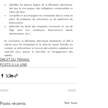
Identifier les aspects légaux de la démission silencieuse, 
tels que le non-respect des obligations contractuelles ou 
l'abus de droit
Conseiller et accompagner les entreprises dans la mise en 
place de politiques de prévention et de traitement du 
phénomène
Défendre les droits des employés concernés en cas de 
litige avec leur employeur (licenciement abusif, 
discrimination, etc.)
En conclusion, la démission silencieuse représente un défi à 
relever pour les entreprises et le droit du travail. Prendre en 
compte ce phénomène et trouver des solutions adaptées est 
essentiel pour assurer le bien-être et l'engagement des 
salariés.
DROIT DU TRAVAIL
POSTS À LA UNE
Voir tout
Posts récents