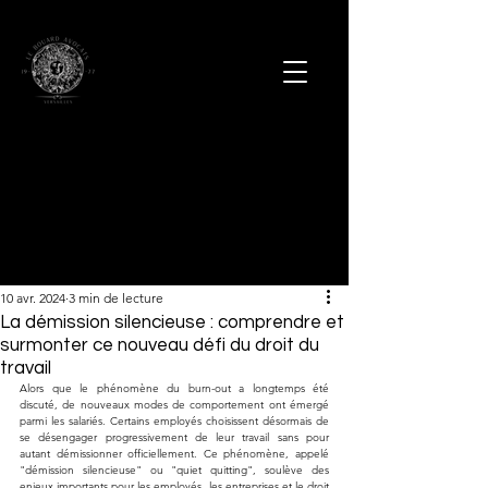
10 avr. 2024
3 min de lecture
La démission silencieuse : comprendre et
surmonter ce nouveau défi du droit du
travail
Alors que le phénomène du burn-out a longtemps été 
discuté, de nouveaux modes de comportement ont émergé 
parmi les salariés. Certains employés choisissent désormais de 
se désengager progressivement de leur travail sans pour 
autant démissionner officiellement. Ce phénomène, appelé 
"démission silencieuse" ou "quiet quitting", soulève des 
enjeux importants pour les employés, les entreprises et le droit 