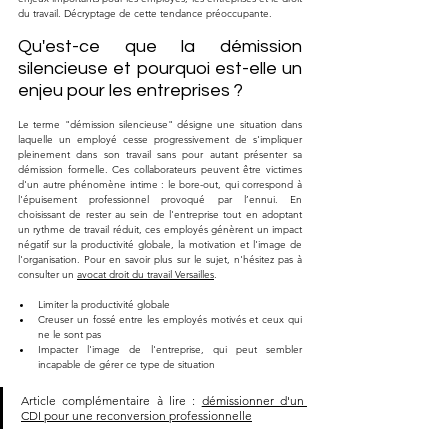
du travail. Décryptage de cette tendance préoccupante.
Qu'est-ce que la démission 
silencieuse et pourquoi est-elle un 
enjeu pour les entreprises ?
Le terme "démission silencieuse" désigne une situation dans 
laquelle un employé cesse progressivement de s'impliquer 
pleinement dans son travail sans pour autant présenter sa 
démission formelle. Ces collaborateurs peuvent être victimes 
d'un autre phénomène intime : le bore-out, qui correspond à 
l'épuisement professionnel provoqué par l’ennui. En 
choisissant de rester au sein de l'entreprise tout en adoptant 
un rythme de travail réduit, ces employés génèrent un impact 
négatif sur la productivité globale, la motivation et l'image de 
l'organisation. Pour en savoir plus sur le sujet, n'hésitez pas à 
consulter un 
avocat droit du travail Versailles
.
Limiter la productivité globale
Creuser un fossé entre les employés motivés et ceux qui 
ne le sont pas
Impacter l'image de l'entreprise, qui peut sembler 
incapable de gérer ce type de situation
Article complémentaire à lire : 
démissionner d'un 
CDI pour une reconversion professionnelle