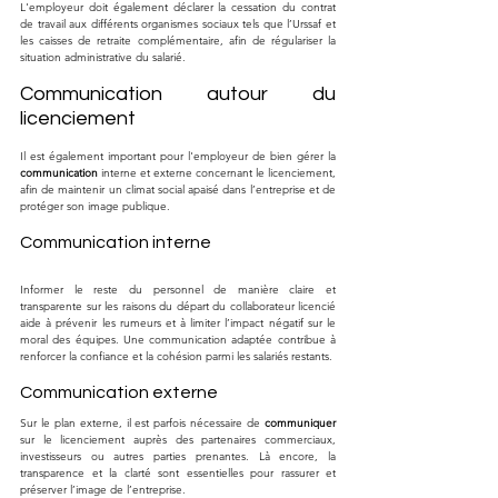
L'employeur doit également déclarer la cessation du contrat 
de travail aux différents organismes sociaux tels que l’Urssaf et 
les caisses de retraite complémentaire, afin de régulariser la 
situation administrative du salarié.
Communication autour du 
licenciement
Il est également important pour l'employeur de bien gérer la 
communication
 interne et externe concernant le licenciement, 
afin de maintenir un climat social apaisé dans l’entreprise et de 
protéger son image publique.
Communication interne
Informer le reste du personnel de manière claire et 
transparente sur les raisons du départ du collaborateur licencié 
aide à prévenir les rumeurs et à limiter l’impact négatif sur le 
moral des équipes. Une communication adaptée contribue à 
renforcer la confiance et la cohésion parmi les salariés restants.
Communication externe
Sur le plan externe, il est parfois nécessaire de 
communiquer
sur le licenciement auprès des partenaires commerciaux, 
investisseurs ou autres parties prenantes. Là encore, la 
transparence et la clarté sont essentielles pour rassurer et 
préserver l’image de l’entreprise.