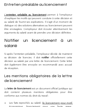
Entretien préalable au licenciement
L'
entretien préalable au licenciement
 permet à l'employeur 
d’expliquer les motifs qui peuvent conduire à cette décision et 
au salarié de fournir ses explications. Il s’agit d’un moment de 
dialogue où des solutions alternatives au licenciement peuvent 
être envisagées. L’employeur doit écouter attentivement les 
arguments du salarié avant de prendre une décision définitive.
Notifier un licenciement à un 
salarié
Si après l'entretien préalable, l'employeur décide de maintenir 
sa décision de licencier, il doit 
notifier
 officiellement cette 
décision au salarié par une lettre de licenciement. Cette lettre 
doit également être envoyée en recommandé avec accusé 
de réception.
Les mentions obligatoires de la lettre 
de licenciement
La 
lettre de licenciement
 est un document officiel juridique qui 
doit contenir plusieurs mentions obligatoires pour être 
conforme aux normes du droit du travail :
Les faits reprochés au salarié (
le licenciement pour motif 
économique
, licenciement pour une faute grave, 