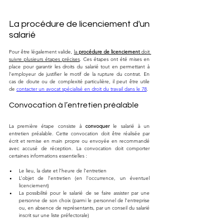
La procédure de licenciement d'un 
salarié
Pour être légalement valide, 
la 
procédure de licenciement
 doit 
suivre plusieurs étapes précises
. Ces étapes ont été mises en 
place pour garantir les droits du salarié tout en permettant à 
l'employeur de justifier le motif de la rupture du contrat. En 
cas de doute ou de complexité particulière, il peut être utile 
de 
contacter un avocat spécialisé en droit du travail dans le 78
.
Convocation à l’entretien préalable
La première étape consiste à 
convoquer
 le salarié à un 
entretien préalable. Cette convocation doit être réalisée par 
écrit et remise en main propre ou envoyée en recommandé 
avec accusé de réception. La convocation doit comporter 
certaines informations essentielles :
Le lieu, la date et l’heure de l’entretien
L’objet de l’entretien (en l'occurrence, un éventuel 
licenciement)
La possibilité pour le salarié de se faire assister par une 
personne de son choix (parmi le personnel de l’entreprise 
ou, en absence de représentants, par un conseil du salarié 
inscrit sur une liste préfectorale)