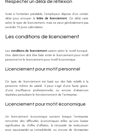
Respecter un délai de réflexion
Suite à l'entretien préalable, l'employeur dispose d'un certain 
délai pour envoyer la 
lettre de licenciement
. Ce délai varie 
selon le type de licenciement, mais ne peut généralement pas 
excéder 15 jours calendaires.
Les conditions de licenciement
Les 
conditions de licenciement
 varient selon le motif invoqué. 
Une distinction doit être faite entre le licenciement pour motif 
personnel et le licenciement pour motif économique.
Licenciement pour motif personnel
Ce type de licenciement est basé sur des faits relatifs à la 
personne même du salarié. Il peut s'agir d'une faute grave, 
d'une insuffisance professionnelle, ou encore d'absences 
répétées perturbant le fonctionnement de l'entreprise.
Licenciement pour motif économique
Un licenciement économique survient lorsque l’entreprise 
rencontre des difficultés économiques telles qu’une baisse 
significative du chiffre d’affaires, la nécessité de restructurer 
pour sauvegarder sa compétitivité, ou encore de réorganiser 