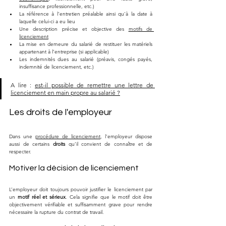
insuffisance professionnelle, etc.)
La référence à l'entretien préalable ainsi qu'à la date à 
laquelle celui-ci a eu lieu
Une description précise et objective des 
motifs de 
licenciement
La mise en demeure du salarié de restituer les matériels 
appartenant à l’entreprise (si applicable)
Les indemnités dues au salarié (préavis, congés payés, 
indemnité de licenciement, etc.)
A lire : 
est-il possible de remettre une lettre de 
licenciement en main propre au salarié ?
Les droits de l'employeur
Dans une 
procédure de licenciement
, l'employeur dispose 
aussi de certains 
droits
 qu’il convient de connaître et de 
respecter.
Motiver la décision de licenciement
L’employeur doit toujours pouvoir justifier le licenciement par 
un 
motif réel et sérieux
. Cela signifie que le motif doit être 
objectivement vérifiable et suffisamment grave pour rendre 
nécessaire la rupture du contrat de travail.