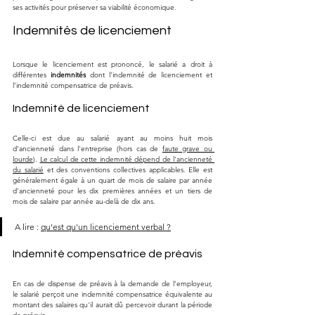
ses activités pour préserver sa viabilité économique.
Indemnités de licenciement
Lorsque le licenciement est prononcé, le salarié a droit à 
différentes 
indemnités
 dont l’indemnité de licenciement et 
l’indemnité compensatrice de préavis.
Indemnité de licenciement
Celle-ci est due au salarié ayant au moins huit mois 
d’ancienneté dans l'entreprise (hors cas de 
faute grave ou 
lourde
). 
Le calcul de cette indemnité dépend de l'ancienneté 
du salarié
 et des conventions collectives applicables. Elle est 
généralement égale à un quart de mois de salaire par année 
d’ancienneté pour les dix premières années et un tiers de 
mois de salaire par année au-delà de dix ans.
A lire : 
qu'est qu'un licenciement verbal ?
Indemnité compensatrice de préavis
En cas de dispense de préavis à la demande de l’employeur, 
le salarié perçoit une indemnité compensatrice équivalente au 
montant des salaires qu'il aurait dû percevoir durant la période 