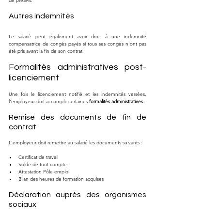
de préavis.
Autres indemnités
Le salarié peut également avoir droit à une indemnité 
compensatrice de congés payés si tous ses congés n'ont pas 
été pris avant la fin de son contrat.
Formalités administratives post-
licenciement
Une fois le licenciement notifié et les indemnités versées, 
l'employeur doit accomplir certaines 
formalités administratives
.
Remise des documents de fin de 
contrat
L'employeur doit remettre au salarié les documents suivants :
Certificat de travail
Solde de tout compte
Attestation Pôle emploi
Bilan des heures de formation acquises
Déclaration auprès des organismes 
sociaux