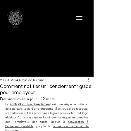
23 juil. 2024
4 min de lecture
Comment notifier un licenciement : guide
pour employeur
Dernière mise à jour :
12 mars
La 
notification
 d'un 
licenciement
 est une étape sensible et 
délicate dans la vie d'une entreprise. Il est crucial de respecter 
scrupuleusement les procédures légales pour éviter tout litige 
ultérieur. Cet article explore les différentes étapes et formalités 
que l'employeur doit suivre, depuis la 
convocation à 
l'entretien préalable
 jusqu'à la 
remise de la lettre de 
licenciement
.