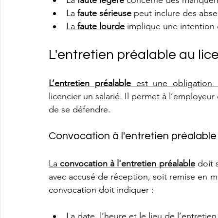
La 
faute légère
 concerne des manquem
La 
faute sérieuse
 peut inclure des abse
La 
faute lourde
 implique une intention
L'entretien préalable au li
L’entretien préalable
 est une obligation 
licencier un salarié. Il permet à l’employeur
de se défendre.
Convocation à l'entretien préalable
La 
convocation à l'entretien préalable
 doit 
avec accusé de réception, soit remise en m
convocation doit indiquer :
La date, l’heure et le lieu de l’entretien