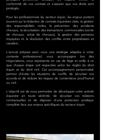
conformité de vos contrats et s'assurer que vos droits sont
protégés.
Pour les professionnels du secteur équin, les enjeux portent
souvent sur la rédaction de contrats équestres clairs, la gestion
des responsabilités civiles, la prévention des accidents
chevaux, la sécurisation des transactions commerciales (vente
de chevaux, achat de chevaux), la gestion des pensions
impayées et la résolution des conflits entre propriétaires et
cavaliers.
L'avocat prépare avec vous une stratégie adaptée à votre
contexte professionnel, vous accompagne lors des
négociations, vous représente en cas de litige et veille à ce
que chaque étape soit respectée selon les règles du droit
équin et du droit civil. Cet accompagnement personnalisé
permet d'éviter les situations de conflit, de sécuriser vos
accords et de réduire les risques de contentieux prud'homal
ou civil.
L'objectif est de vous permettre de développer votre activité
équestre en toute sérénité, de sécuriser vos relations
contractuelles et de disposer d'une protection juridique
complète face aux enjeux spécifiques du secteur équin.