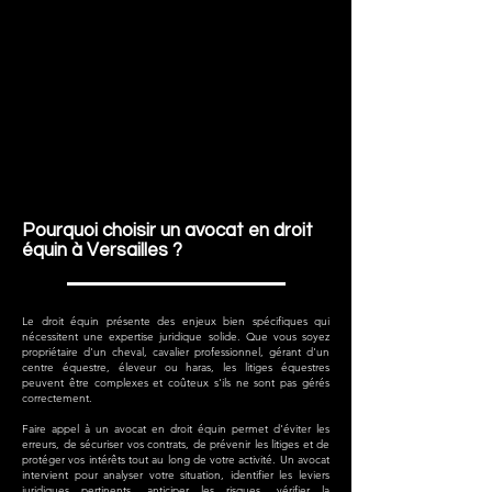
Pourquoi choisir un avocat en droit
équin à Versailles ?
Le droit équin présente des enjeux bien spécifiques qui
nécessitent une expertise juridique solide. Que vous soyez
propriétaire d'un cheval, cavalier professionnel, gérant d'un
centre équestre, éleveur ou haras, les litiges équestres
peuvent être complexes et coûteux s'ils ne sont pas gérés
correctement.
Faire appel à un avocat en droit équin permet d'éviter les
erreurs, de sécuriser vos contrats, de prévenir les litiges et de
protéger vos intérêts tout au long de votre activité. Un avocat
intervient pour analyser votre situation, identifier les leviers
juridiques pertinents, anticiper les risques, vérifier la