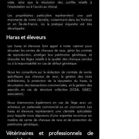
visite, ainsi que la résolution des conflits relatifs à
l'exploitation ou à l'accès au cheval.
Les propriétaires particuliers représentent une part
importante de notre clientèle, notamment dans les Yvelines
et en Île-de-France, où la pratique équestre est très
développée.
Haras et éleveurs
Les haras et éleveurs font appel à notre cabinet pour
sécuriser les ventes de chevaux de race, gérer les contrats
de reproduction, protéger leur patrimoine génétique, et
résoudre les litiges relatifs à la qualité des chevaux vendus
ou à la responsabilité en cas de défaut génétique.
Nous les conseillons sur la rédaction de contrats de vente
spécifiques aux chevaux de race, la gestion des vices
rédhibitoires, la protection de la réputation du haras, la
sécurisation des transactions commerciales, et la gestion des
associés en cas de structure collective (SCEA, GAEC,
association).
Nous intervenons également en cas de litige avec un
acheteur, un partenaire commercial ou un concurrent. Les
haras et éleveurs représentent une clientèle spécialisée
pour laquelle nous disposons d'une expertise reconnue en
matière de vente de chevaux de race et de protection du
patrimoine génétique.
Vétérinaires et professionnels de