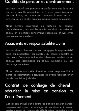
Conflits de pension et d'entraînement
Les litiges relatifs aux pensions impayées sont très fréquents
en droit équin. Un propriétaire peut ne pas payer la pension
de son cheval, un cavalier peut contester le montant de la
pension, ou un centre équestre peut réclamer des arriérés.
Nous gérons également les ruptures de contrats
d'entraînement, les conflits relatifs au droit de visite du
cheval et les litiges concernant l'accès au cheval entre
propriétaires et cavaliers.
Accidents et responsabilité civile
Les accidents chevaux peuvent engager la responsabilité
civile du propriétaire, du cavalier, du centre équestre ou
d'un tiers. Cela peut inclure des blessures causées par un
cheval, des dommages au cheval lui-même ou des
dommages matériels.
Notre cabinet vous aide à évaluer votre responsabilité, à
gérer les réclamations d'assurance et à vous représenter en
cas de procédure judiciaire.
Contrat de confiage de cheval :
sécuriser la mise en pension ou
l'entraînement
Confier son cheval à une écurie de pension ou à un cavalier
professionnel pour débourrage et entraînement relève,
juridiquement, du contrat de dépôt salarié encadré par les