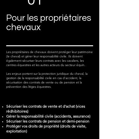
01
Pour les propriétaires
chevaux
Les propriétaires de chevaux doivent protéger leur patrimoine
(le cheval) et gérer leur responsabilité civile. Ils doivent
également sécuriser leurs contrats avec les cavaliers, les
centres équestres et les autres acteurs du secteur équin.
Les enjeux portent sur la protection juridique du cheval, la
gestion de la responsabilité civile en cas d'accident, la
sécurisation des contrats de vente ou de pension et la
prévention des litiges équestres.
Sécuriser les contrats de vente et d'achat (vices
rédhibitoires)
Gérer la responsabilité civile (accidents, assurance)
Sécuriser les contrats de pension et demi-pension
Protéger vos droits de propriété (droits de visite,
exploitation)