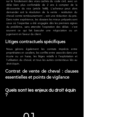
sur le fondement des vices cachés du code civil, avec un
délai bien plus confortable de 2 ans à compter de la
découverte du vice (article 1648). L'acheteur peut alors
demander soit la résolution de la vente - restitution du
cheval contre remboursement -, soit une réduction du prix.
Dans notre expérience, les dossiers les mieux préparés sont
ceux où l'expertise a été engagée dès les premiers signes
du problème, sans attendre l'expiration des délais : c'est
souvent ce qui fait basculer une négociation ou un
jugement en faveur du client.
Litiges contractuels spécifiques
Nous gérons également les contrats imprécis entre
propriétaires et cavaliers, les conflits entre associés dans une
écurie ou un haras, les litiges relatifs à l'exploitation et
l'utilisation du cheval, et tous les autres contentieux liés au
droit équin.
Contrat de vente de cheval : clauses
essentielles et points de vigilance
Quels sont les enjeux du droit équin
?