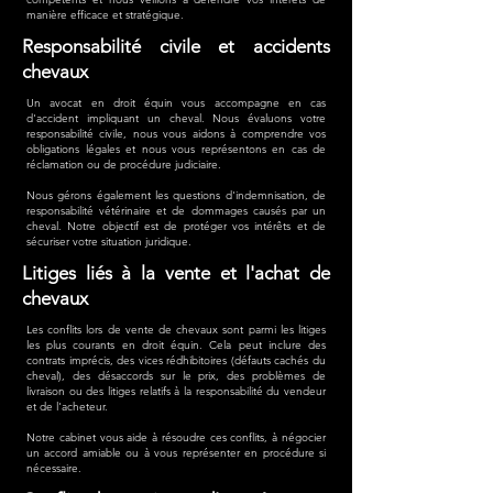
manière efficace et stratégique.
Responsabilité civile et accidents
chevaux
Un avocat en droit équin vous accompagne en cas
d'accident impliquant un cheval. Nous évaluons votre
responsabilité civile, nous vous aidons à comprendre vos
obligations légales et nous vous représentons en cas de
réclamation ou de procédure judiciaire.
Nous gérons également les questions d'indemnisation, de
responsabilité vétérinaire et de dommages causés par un
cheval. Notre objectif est de protéger vos intérêts et de
sécuriser votre situation juridique.
Litiges liés à la vente et l'achat de
chevaux
Les conflits lors de vente de chevaux sont parmi les litiges
les plus courants en droit équin. Cela peut inclure des
contrats imprécis, des vices rédhibitoires (défauts cachés du
cheval), des désaccords sur le prix, des problèmes de
livraison ou des litiges relatifs à la responsabilité du vendeur
et de l'acheteur.
Notre cabinet vous aide à résoudre ces conflits, à négocier
un accord amiable ou à vous représenter en procédure si
nécessaire.