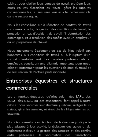
cabinet pour clarifier leurs contrats de travail, protéger leurs
droits en cas d'accident du travail, gérer les ruptures
conventionnelles, et sécuriser leur activité professionnelle
dans le secteur équin.
Nous les conseillons sur la rédaction de contrats de travail
conformes à la loi, la gestion des conditions de travail, la
protection en cas d'accident du travail, l'indemnisation des
dommages, et la résolution des conflits avec un employeur
ou un propriétaire de cheval.
Nous intervenons également en cas de litige relatif aux
honoraires, aux conditions de travail, ou à la rupture d'un
contrat d'entraînement. Les cavaliers professionnels et
entraîneurs constituent une clientèle importante pour notre
cabinet, notamment pour les questions de droit du travail et
de sécurisation de l'activité professionnelle.
Entreprises équestres et structures
commerciales
Les entreprises équestres, qu'elles soient des SARL, des
SCEA, des GAEC ou des associations, font appel à notre
cabinet pour sécuriser leur structure juridique, rédiger leurs
statuts, gérer les associés, et résoudre les litiges internes ou
externes.
Nous les conseillons sur le choix de la structure juridique la
plus adaptée à leur activité, la rédaction des statuts et du
règlement intérieur, la gestion des associés et des conflits
entre partenaires, la sécurisation des transactions