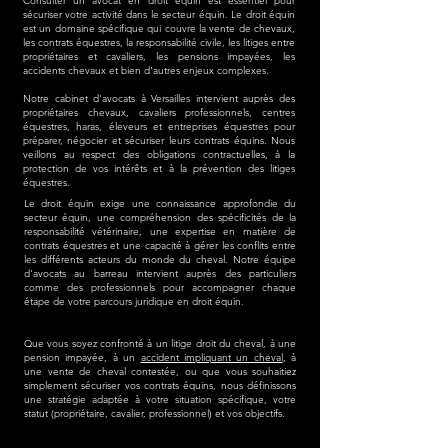
Consulter un avocat en droit équin est essentiel pour
sécuriser votre activité dans le secteur équin. Le droit équin
est un domaine spécifique qui couvre la vente de chevaux,
les contrats équestres, la responsabilité civile, les litiges entre
propriétaires et cavaliers, les pensions impayées, les
accidents chevaux et bien d'autres enjeux complexes.
Notre cabinet d'avocats à Versailles intervient auprès des
propriétaires chevaux, cavaliers professionnels, centres
équestres, haras, éleveurs et entreprises équestres pour
préparer, négocier et sécuriser leurs contrats équins. Nous
veillons au respect des obligations contractuelles, à la
protection de vos intérêts et à la prévention des litiges
équestres.
Le droit équin exige une connaissance approfondie du
secteur équin, une compréhension des spécificités de la
responsabilité vétérinaire, une expertise en matière de
contrats équestres et une capacité à gérer les conflits entre
les différents acteurs du monde du cheval. Notre équipe
d'avocats au barreau intervient auprès des particuliers
comme des professionnels pour accompagner chaque
étape de votre parcours juridique en droit équin.
Que vous soyez confronté à un litige droit du cheval, à une
pension impayée, à un
accident impliquant un cheval
, à
une vente de cheval contestée, ou que vous souhaitiez
simplement sécuriser vos contrats équins, nous définissons
une stratégie adaptée à votre situation spécifique, votre
statut (propriétaire, cavalier, professionnel) et vos objectifs.