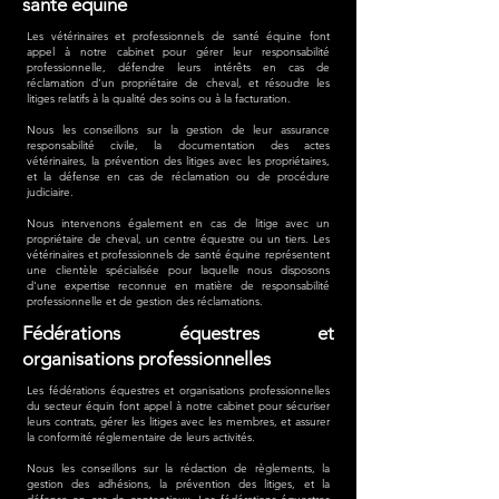
santé équine
Les vétérinaires et professionnels de santé équine font
appel à notre cabinet pour gérer leur responsabilité
professionnelle, défendre leurs intérêts en cas de
réclamation d'un propriétaire de cheval, et résoudre les
litiges relatifs à la qualité des soins ou à la facturation.
Nous les conseillons sur la gestion de leur assurance
responsabilité civile, la documentation des actes
vétérinaires, la prévention des litiges avec les propriétaires,
et la défense en cas de réclamation ou de procédure
judiciaire.
Nous intervenons également en cas de litige avec un
propriétaire de cheval, un centre équestre ou un tiers. Les
vétérinaires et professionnels de santé équine représentent
une clientèle spécialisée pour laquelle nous disposons
d'une expertise reconnue en matière de responsabilité
professionnelle et de gestion des réclamations.
Fédérations équestres et
organisations professionnelles
Les fédérations équestres et organisations professionnelles
du secteur équin font appel à notre cabinet pour sécuriser
leurs contrats, gérer les litiges avec les membres, et assurer
la conformité réglementaire de leurs activités.
Nous les conseillons sur la rédaction de règlements, la
gestion des adhésions, la prévention des litiges, et la