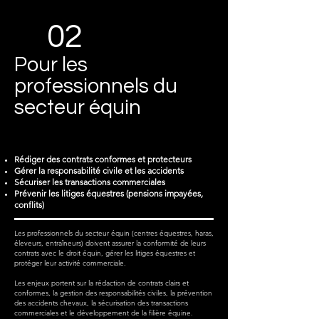
02
Pour les
professionnels du
secteur équin
Rédiger des contrats conformes et protecteurs
Gérer la responsabilité civile et les accidents
Sécuriser les transactions commerciales
Prévenir les litiges équestres (pensions impayées,
conflits)
Les professionnels du secteur équin (centres équestres, haras,
éleveurs, entraîneurs) doivent assurer la conformité de leurs
contrats avec le droit équin, gérer les litiges équestres et
protéger leur activité commerciale.
Les enjeux portent sur la rédaction de contrats clairs et
conformes, la gestion des responsabilités civiles, la prévention
des accidents chevaux, la sécurisation des transactions
commerciales et le développement de la filière équine.