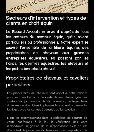
Secteurs d'intervention et types de
clients en droit équin
Le Bouard Avocats intervient auprès de tous
les acteurs du secteur équin, qu'ils soient
particuliers ou professionnels. Notre expertise
couvre l'ensemble de la filière équine, des
propriétaires de chevaux aux grandes
entreprises équestres, en passant par les
haras, les centres équestres, les éleveurs et
les professionnels du cheval.
Propriétaires de chevaux et cavaliers
particuliers
Les propriétaires de chevaux font appel à notre cabinet
pour sécuriser l'achat ou la vente de leur cheval, gérer les
contrats de pension ou de demi-pension, protéger leurs
droits en cas d'accident impliquant leur animal, et résoudre
les litiges avec les centres équestres ou les cavaliers.
Nous les accompagnons dans la rédaction de contrats de
vente conformes à la loi, la vérification des vices
rédhibitoires, la gestion de la responsabilité civile en cas
d'accident, la protection de leurs droits de propriété et de