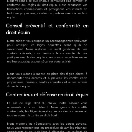
Nous veillons à ce que chaque contrat soit clair, complet et
conforme aux règles du droit équin. Nous sécurisons vos
transactions commerciales et protégeons vos intérêts en
tant que propriétaire, cavalier ou professionnel du secteur
équin.
Conseil préventif et conformité en
droit équin
Notre cabinet vous propose un accompagnement préventif
pour anticiper les litiges équestres avant qu'ils ne
surviennent. Nous réalisons un audit juridique de vos
contrats existants, nous vérifions la conformité de vos
pratiques avec le droit équin et nous vous conseillons sur les
meilleures pratiques pour sécuriser votre activité.
Nous vous aidons à mettre en place des règles claires, à
documenter vos accords et à prévenir les conflits entre
propriétaires, cavaliers, centres équestres et autres acteurs
du secteur équin.
Contentieux et défense en droit équin
En cas de litige droit du cheval, notre cabinet vous
représente et vous défend. Nous gérons les conflits
contractuels, les litiges équestres, les accidents chevaux et
tous les contentieux liés au droit équin.
Nous menons les négociations avec les parties adverse,
nous vous représentons en procédure devant les tribunaux
compétents et nous veillons à défendre vos intérêts de