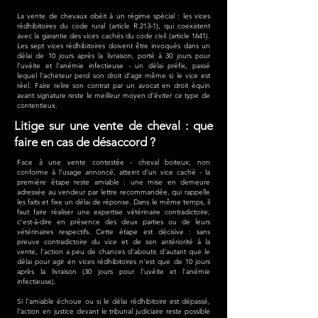
La vente de chevaux obéit à un régime spécial : les vices
rédhibitoires du code rural (article R.213-1), qui coexistent
avec la garantie des vices cachés du code civil (article 1641).
Les sept vices rédhibitoires doivent être invoqués dans un
délai de 10 jours après la livraison, porté à 30 jours pour
l'uvéite et l'anémie infectieuse - un délai préfix, passé
lequel l'acheteur perd son droit d'agir même si le vice est
réel. Faire relire son contrat par un avocat en droit équin
avant signature reste le meilleur moyen d'éviter ce type de
contentieux.
Litige sur une vente de cheval : que
faire en cas de désaccord ?
Face à une vente contestée - cheval boiteux, non
conforme à l'usage annoncé, atteint d'un vice caché - la
première étape reste amiable : une mise en demeure
adressée au vendeur par lettre recommandée, qui rappelle
les faits et fixe un délai de réponse. Dans le même temps, il
faut faire réaliser une expertise vétérinaire contradictoire,
c'est-à-dire en présence des deux parties ou de leurs
vétérinaires respectifs. Cette étape est décisive : sans
preuve contradictoire du vice et de son antériorité à la
vente, l'action a peu de chances d'aboutir, d'autant que le
délai pour agir en vices rédhibitoires n'est que de 10 jours
après la livraison (30 jours pour l'uvéite et l'anémie
infectieuse).
Si l'amiable échoue ou si le délai rédhibitoire est dépassé,
l'action en justice devant le tribunal judiciaire reste possible