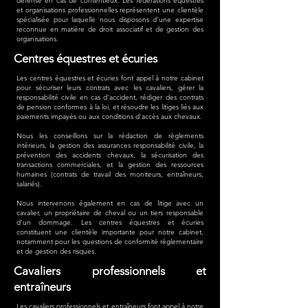
défense en cas de contentieux. Les fédérations équestres
et organisations professionnelles représentent une clientèle
spécialisée pour laquelle nous disposons d'une expertise
reconnue en matière de droit associatif et de gestion des
organisations.
Centres équestres et écuries
Les centres équestres et écuries font appel à notre cabinet
pour sécuriser leurs contrats avec les cavaliers, gérer la
responsabilité civile en cas d'accident, rédiger des contrats
de pension conformes à la loi, et résoudre les litiges liés aux
paiements impayés ou aux conditions d'accès aux chevaux.
Nous les conseillons sur la rédaction de règlements
intérieurs, la gestion des assurances responsabilité civile, la
prévention des accidents chevaux, la sécurisation des
transactions commerciales, et la gestion des ressources
humaines (contrats de travail des moniteurs, entraîneurs,
salariés).
Nous intervenons également en cas de litige avec un
cavalier, un propriétaire de cheval ou un tiers responsable
d'un dommage. Les centres équestres et écuries
constituent une clientèle importante pour notre cabinet,
notamment pour les questions de conformité réglementaire
et de gestion des risques.
Cavaliers professionnels et
entraîneurs
Les cavaliers professionnels et entraîneurs font appel à notre