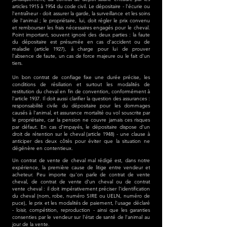
articles 1915 à 1954 du code civil. Le dépositaire - l'écurie ou
l'entraîneur - doit assurer la garde, la surveillance et les soins
de l'animal ; le propriétaire, lui, doit régler le prix convenu
et rembourser les frais nécessaires engagés pour le cheval.
Point important, souvent ignoré des deux parties : la faute
du dépositaire est présumée en cas d'accident ou de
maladie (article 1927), à charge pour lui de prouver
l'absence de faute, un cas de force majeure ou le fait d'un
tiers.
Un bon contrat de confiage fixe une durée précise, les
conditions de résiliation et surtout les modalités de
restitution du cheval en fin de convention, conformément à
l'article 1937. Il doit aussi clarifier la question des assurances :
responsabilité civile du dépositaire pour les dommages
causés à l'animal, et assurance mortalité ou vol souscrite par
le propriétaire, car la pension ne couvre jamais ces risques
par défaut. En cas d'impayés, le dépositaire dispose d'un
droit de rétention sur le cheval (article 1948) - une clause à
anticiper des deux côtés pour éviter que la situation ne
dégénère en contentieux.
Un contrat de vente de cheval mal rédigé est, dans notre
expérience, la première cause de litige entre vendeur et
acheteur. Peu importe qu'on parle de contrat de vente
cheval, de contrat de vente d'un cheval ou de contrat
vente cheval : il doit impérativement préciser l'identification
du cheval (nom, robe, numéro SIRE ou UELN, numéro de
puce), le prix et les modalités de paiement, l'usage déclaré
- loisir, compétition, reproduction - ainsi que les garanties
consenties par le vendeur sur l'état de santé de l'animal au
jour de la vente.