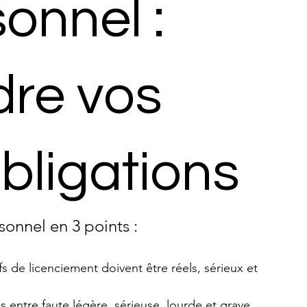
onnel :
re vos
obligations
sonnel en 3 points :
fs de licenciement doivent être réels, sérieux et 
es entre faute légère, sérieuse, lourde et grave, 