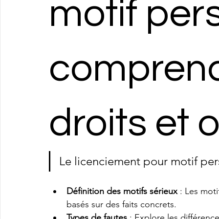
motif pers
comprend
droits et 
Le licenciement pour motif per
Définition des motifs sérieux
 : Les moti
basés sur des faits concrets.
Types de fautes
 : Explore les différenc