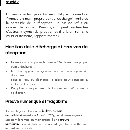
salarié ?
Un simple échange verbal ne suffit pas : la mention 
“remise en main propre contre décharge” renforce 
la certitude de la réception. En cas de refus du 
salarié de signer, l’employeur peut rechercher 
d’autres moyens de prouver qu’il a bien remis le 
courrier (témoins, rapport interne).
Mention de la décharge et preuves de 
réception
La lettre doit comporter la formule “Remis en main propre 
contre décharge”.
Le salarié appose sa signature, attestant la réception du 
document.
Sans ce reçu ou décharge, le salarié peut contester la 
réalité de la remise.
L’employeur se prémunit ainsi contre tout débat sur la 
notification.
Preuve numérique et traçabilité
 Depuis la généralisation du 
bulletin de paie 
dématérialisé
 (arrêté du 11 août 2025), certains employeurs 
associent la remise en main propre à une 
preuve 
numérique
 (scan de la lettre, accusé intégré dans le coffre-fort 
numérique du salarié).