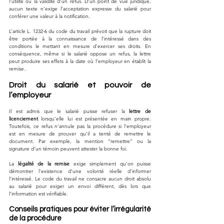
l’utilité ou la validité d’un refus. D’un point de vue juridique, 
aucun texte n’exige l’acceptation expresse du salarié pour 
conférer une valeur à la notification. 
L’article L. 1232-6 du code du travail prévoit que la rupture doit 
être portée à la connaissance de l’intéressé dans des 
conditions le mettant en mesure d’exercer ses droits. En 
conséquence, même si le salarié oppose un refus, la lettre 
peut produire ses effets à la date où l’employeur en établit la 
remise.
Droit du salarié et pouvoir de 
l’employeur
Il est admis que le salarié puisse refuser la 
lettre de 
licenciement
 lorsqu’elle lui est présentée en main propre. 
Toutefois, ce refus n’annule pas la procédure si l’employeur 
est en mesure de prouver qu’il a tenté de remettre le 
document. Par exemple, la mention “remettre” ou la 
signature d’un témoin peuvent attester la bonne foi. 
La 
légalité de la remise
 exige simplement qu’on puisse 
démontrer l’existence d’une volonté réelle d’informer 
l’intéressé. Le code du travail ne consacre aucun droit absolu 
au salarié pour exiger un envoi différent, dès lors que 
l’information est vérifiable.
Conseils pratiques pour éviter l’irrégularité 
de la procédure