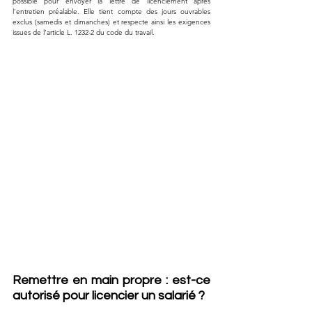
possible pour envoyer la lettre de licenciement après 
l’entretien préalable. Elle tient compte des jours ouvrables 
exclus (samedis et dimanches) et respecte ainsi les exigences 
issues de l’article L. 1232-2 du code du travail. 
Remettre en main propre : est-ce 
autorisé pour licencier un salarié ?