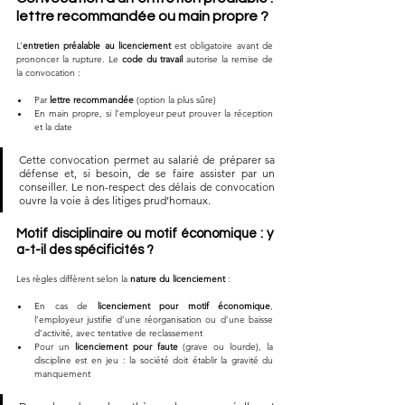
lettre recommandée ou main propre ?
L’
entretien préalable au licenciement
 est obligatoire avant de 
prononcer la rupture. Le 
code du travail
 autorise la remise de 
la convocation :
Par 
lettre recommandée
 (option la plus sûre)
En main propre, si l’employeur peut prouver la réception 
et la date
Cette convocation permet au salarié de préparer sa 
défense et, si besoin, de se faire assister par un 
conseiller. Le non-respect des délais de convocation 
ouvre la voie à des litiges prud’homaux.
Motif disciplinaire ou motif économique : y 
a-t-il des spécificités ?
Les règles diffèrent selon la 
nature du licenciement
 :
En cas de 
licenciement pour motif économique
, 
l’employeur justifie d’une réorganisation ou d’une baisse 
d’activité, avec tentative de reclassement
Pour un 
licenciement pour faute
 (grave ou lourde), la 
discipline est en jeu : la société doit établir la gravité du 
manquement