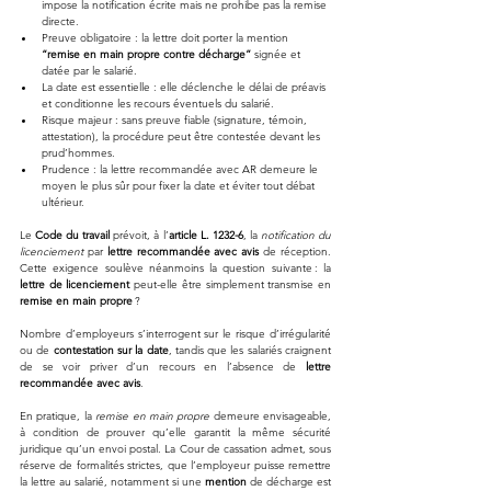
impose la notification écrite mais ne prohibe pas la remise 
directe.
Preuve obligatoire : la lettre doit porter la mention 
“remise en main propre contre décharge”
 signée et 
datée par le salarié.
La date est essentielle : elle déclenche le délai de préavis 
et conditionne les recours éventuels du salarié.
Risque majeur : sans preuve fiable (signature, témoin, 
attestation), la procédure peut être contestée devant les 
prud’hommes.
Prudence : la lettre recommandée avec AR demeure le 
moyen le plus sûr pour fixer la date et éviter tout débat 
ultérieur.
Le 
Code du travail
 prévoit, à l’
article L. 1232-6
, la 
notification du 
licenciement
 par 
lettre recommandée avec avis
 de réception. 
Cette exigence soulève néanmoins la question suivante : la 
lettre de licenciement
 peut-elle être simplement transmise en 
remise en main propre
 ? 
Nombre d’employeurs s’interrogent sur le risque d’irrégularité 
ou de 
contestation sur la date
, tandis que les salariés craignent 
de se voir priver d’un recours en l’absence de 
lettre 
recommandée avec avis
.
En pratique, la 
remise en main propre
 demeure envisageable, 
à condition de prouver qu’elle garantit la même sécurité 
juridique qu’un envoi postal. La Cour de cassation admet, sous 
réserve de formalités strictes, que l’employeur puisse remettre 
la lettre au salarié, notamment si une 
mention
 de décharge est 