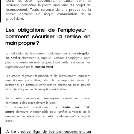
Dans les deux hypothèses, la cause réelle et 
sérieuse constitue la pierre angulaire du projet de 
licenciement. Toute carence dans la preuve ou la 
forme entraîne un risque d’annulation de la 
procédure.
Les obligations de l’employeur : 
comment sécuriser la remise en 
main propre ?
La notification du licenciement doit répondre à une 
obligation 
de notifier
 clairement la rupture. Lorsque l’employeur opte 
pour une remise en main propre, il doit veiller à respecter les 
règles prévues par le 
droit du travail
. 
Les articles régissant la procédure de licenciement imposent 
une rigueur particulière, afin de protéger les droits du 
personnel. En pratique, cette remise directe ne pose pas de 
difficulté si la preuve de réception est établie. 
Sans cette précaution, l’employeur pourrait se trouver 
confronté à des litiges devant le juge.
Un document mentionnant la 
remise en main 
propre
 demeure indispensable pour justifier la validité de la 
démarche. Le salarié doit en effet confirmer qu’il a reçu la 
lettre. 
A lire : 
est-ce légal de licencier verbalement un 