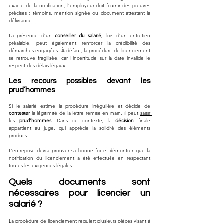
exacte de la notification, l’employeur doit fournir des preuves 
précises : témoins, mention signée ou document attestant la 
délivrance. 
La présence d’un 
conseiller du salarié
, lors d’un entretien 
préalable, peut également renforcer la crédibilité des 
démarches engagées. À défaut, la procédure de licenciement 
se retrouve fragilisée, car l’incertitude sur la date invalide le 
respect des délais légaux.
Les recours possibles devant les 
prud’hommes
Si le salarié estime la procédure irrégulière et décide de 
contester
 la légitimité de la lettre remise en main, il peut 
saisir 
les 
prud’hommes
. Dans ce contexte, la 
décision
 finale 
appartient au juge, qui apprécie la solidité des éléments 
produits. 
L’entreprise devra prouver sa bonne foi et démontrer que la 
notification du licenciement a été effectuée en respectant 
toutes les exigences légales.
Quels documents sont 
nécessaires pour licencier un 
salarié ?
La procédure de licenciement requiert plusieurs pièces visant à 