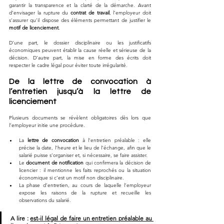
garantir la transparence et la clarté de la démarche. Avant 
d’envisager la rupture du 
contrat de travail
, l’employeur doit 
s’assurer qu’il dispose des éléments permettant de justifier le 
motif de licenciement
. 
D’une part, le dossier disciplinaire ou les justificatifs 
économiques peuvent établir la cause réelle et sérieuse de la 
décision. D’autre part, la mise en forme des écrits doit 
respecter le cadre légal pour éviter toute irrégularité.
De la lettre de convocation à 
l’entretien jusqu’à la lettre de 
licenciement
Plusieurs documents se révèlent obligatoires dès lors que 
l’employeur initie une procédure.
La 
lettre de convocation
 à l’entretien préalable : elle 
précise la date, l’heure et le lieu de l’échange, afin que le 
salarié puisse s’organiser et, si nécessaire, se faire assister.
Le 
document de notification
 qui confirmera la décision de 
licencier : il mentionne les faits reprochés ou la situation 
économique si c’est un motif non disciplinaire.
La phase d’entretien, au cours de laquelle l’employeur 
expose les raisons de la rupture et recueille les 
observations du salarié.
A lire : 
est-il légal de faire un entretien préalable au 