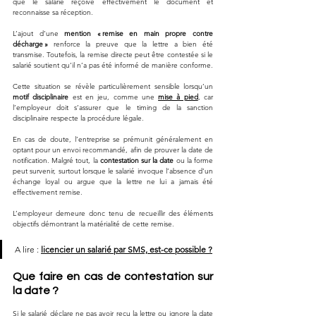
que le salarié reçoive effectivement le document et 
reconnaisse sa réception. 
L’ajout d’une 
mention « remise en main propre contre 
décharge »
 renforce la preuve que la lettre a bien été 
transmise. Toutefois, la remise directe peut être contestée si le 
salarié soutient qu’il n’a pas été informé de manière conforme. 
Cette situation se révèle particulièrement sensible lorsqu’un 
motif disciplinaire
 est en jeu, comme une 
mise à pied
, car 
l’employeur doit s’assurer que le timing de la sanction 
disciplinaire respecte la procédure légale.
En cas de doute, l’entreprise se prémunit généralement en 
optant pour un envoi recommandé, afin de prouver la date de 
notification. Malgré tout, la 
contestation sur la date
 ou la forme 
peut survenir, surtout lorsque le salarié invoque l’absence d’un 
échange loyal ou argue que la lettre ne lui a jamais été 
effectivement remise. 
L’employeur demeure donc tenu de recueillir des éléments 
objectifs démontrant la matérialité de cette remise.
A lire : 
licencier un salarié par SMS, est-ce possible ?
Que faire en cas de contestation sur 
la date ?
Si le salarié déclare ne pas avoir reçu la lettre ou ignore la date 