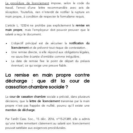
La procédure de licenciement
 impose, selon le code du 
travail, l’envoi d’une lettre recommandée avec avis de 
réception. Toutefois, rien n’interdit de notifier la rupture en 
main propre, à condition de respecter le formalisme requis. 
L’article L. 1232-6 ne prohibe pas explicitement la 
remise en 
main propre
, mais l’employeur doit pouvoir prouver que le 
salarié a reçu le document.
L’objectif principal est de sécuriser la 
notification du 
licenciement
 et de prévenir tout risque de contestation.
Une remise directe, si elle répond aux obligations légales, 
ne saura être écartée d’emblée comme irrégulière.
La date de remise fixe le point de départ du préavis 
éventuel, ce qui exige une preuve fiable.
La remise en main propre contre 
décharge : que dit la cour de 
cassation chambre sociale ?
La 
cour de cassation chambre
 sociale a précisé, dans plusieurs 
décisions, que la 
lettre de licenciement
 transmise par la main 
propre n’est pas frappée de nullité, pourvu qu’il existe une 
mention de décharge
. 
Par l’arrêt Cass. Soc., 15 déc. 2016, n°15-21389, elle a admis 
qu’une lettre remettant clairement au salarié son licenciement 
pouvait satisfaire aux exigences procédurales.