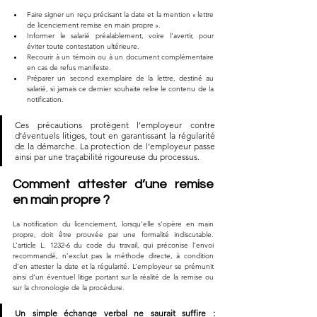
Faire signer un reçu précisant la date et la mention « lettre 
de licenciement remise en main propre ».
Informer le salarié préalablement, voire l’avertir, pour 
éviter toute contestation ultérieure.
Recourir à un témoin ou à un document complémentaire 
en cas de refus manifeste.
Préparer un second exemplaire de la lettre, destiné au 
salarié, si jamais ce dernier souhaite relire le contenu de la 
notification.
Ces précautions protègent l’employeur contre 
d’éventuels litiges, tout en garantissant la régularité 
de la démarche. La protection de l’employeur passe 
ainsi par une traçabilité rigoureuse du processus.
Comment attester d’une remise 
en main propre ?
La notification du licenciement, lorsqu’elle s’opère en main 
propre, doit être prouvée par une formalité indiscutable. 
L’article L. 1232-6 du code du travail, qui préconise l’envoi 
recommandé, n’exclut pas la méthode directe, à condition 
d’en attester la date et la régularité. L’employeur se prémunit 
ainsi d’un éventuel litige portant sur la réalité de la remise ou 
sur la chronologie de la procédure. 
Un simple échange verbal ne saurait suffire : 