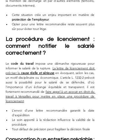
la mention de décharge et par d’autres éléments (témoins, 
documents internes).
Cette situation crée un enjeu important en matière de 
protection de l’employeur
.
Opter pour une lettre recommandée reste souvent plus 
sûr pour éviter tout litige.
La procédure de licenciement : 
comment notifier le salarié 
correctement ?
Le 
code du travail
 impose une démarche rigoureuse pour 
informer le salarié de la rupture. 
La lettre de licenciement doit 
préciser la 
cause réelle et sérieuse
 en évoquant, selon les cas, 
un motif disciplinaire ou économique. L’article L. 1232-2 prévoit 
aussi la possibilité pour le salarié de se défendre, d’où 
l’importance d’un échange équitable et transparent. il est 
fortement recommandé de 
faire appel à un avocat en droit du 
travail à Versailles pour mettre en place une procédure de 
licenciement
. 
L’envoi d’une lettre recommandée garantit la date 
d’expédition
Le soin apporté à la rédaction influence la validité de la 
procédure
Tout défaut de précision peut fragiliser la décision finale
Convocation à un entretien préalable : 