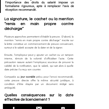
l’importance des droits du salarié impose un 
formalisme rigoureux, apte à remplacer l’avis de 
réception recommandé.
La signature, le cachet ou la mention 
“remis en main propre contre 
décharge”
Plusieurs approches permettent d’établir la preuve. D’abord, la 
mention “remis en main propre contre décharge” inscrite sur 
la lettre constitue un commencement de preuve convaincant, 
surtout si le salarié accepte de la dater et de la signer. 
Ensuite, l’employeur peut y ajouter un cachet ou un tampon 
interne, témoin de la volonté d’officialiser l’acte. Cette 
précaution rassure autant l’employeur, soucieux de prouver la 
validité de la notification, que le salarié, qui sait alors à quelle 
date précise il a reçu son courrier. 
Comparée au 
jour ouvrable
 prévu pour l’envoi recommandé, 
cette preuve directe offre la même sécurité juridique, à 
condition d’être étayée par un document rédigé sans 
ambiguïté.
Quelles conséquences sur la date 
effective de licenciement ?
Dès lors que la remise est attestée par une signature, la 
date 