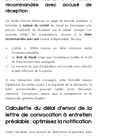
recommandée avec accusé de 
réception
Ce mode d’envoi demeure un gage de sécurité juridique. Il 
formalise la 
rupture du contrat
 de travail en fournissant une 
preuve matérielle de réception par le salarié. Lorsque l’on 
souhaite limiter les contestations, recourir à la 
lettre 
recommandée avec avis
 s’avère indispensable. De plus :
L’article L. 1232-6 impose un délai minimum après 
l’entretien préalable.
Le 
droit du travail
 exige que l’employeur justifie le motif 
de licenciement sans ambiguïté.
La mention du jour d’expédition est cruciale pour calculer 
la date effective de la rupture.
Si une transaction était envisagée, cette formalité rassure 
également les parties quant à la régularité de la démarche, la 
lettre recommandée pouvant valider toute discussion 
ultérieure. L’employeur assure ainsi la transparence et le 
respect des garanties légales.
Calculette du délai d’envoi de la 
lettre de convocation à entretien 
préalable : optimisez la notification
Cette calculette vous permet de déterminer la première date 