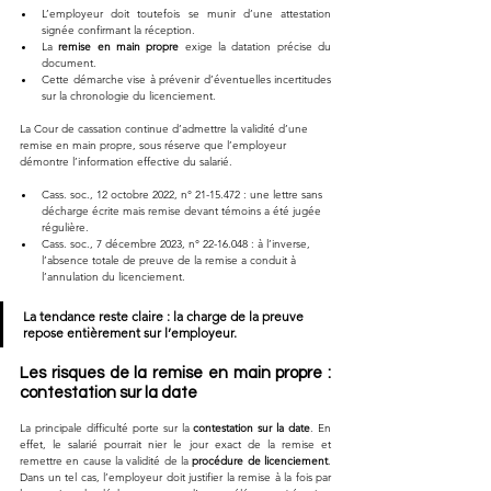
L’employeur doit toutefois se munir d’une attestation 
signée confirmant la réception.
La 
remise en main propre
 exige la datation précise du 
document.
Cette démarche vise à prévenir d’éventuelles incertitudes 
sur la chronologie du licenciement.
La Cour de cassation continue d’admettre la validité d’une 
remise en main propre, sous réserve que l’employeur 
démontre l’information effective du salarié.
Cass. soc., 12 octobre 2022, n° 21-15.472 : une lettre sans 
décharge écrite mais remise devant témoins a été jugée 
régulière.
Cass. soc., 7 décembre 2023, n° 22-16.048 : à l’inverse, 
l’absence totale de preuve de la remise a conduit à 
l’annulation du licenciement.
La tendance reste claire : la charge de la preuve 
repose entièrement sur l’employeur.
Les risques de la remise en main propre : 
contestation sur la date
La principale difficulté porte sur la 
contestation sur la date
. En 
effet, le salarié pourrait nier le jour exact de la remise et 
remettre en cause la validité de la 
procédure de licenciement
. 
Dans un tel cas, l’employeur doit justifier la remise à la fois par 