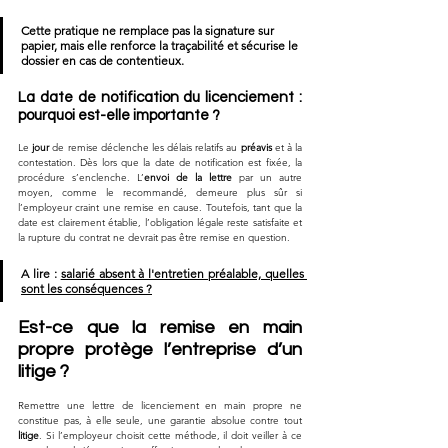
Cette pratique ne remplace pas la signature sur 
papier, mais elle renforce la traçabilité et sécurise le 
dossier en cas de contentieux.
La date de notification du licenciement : 
pourquoi est-elle importante ?
Le 
jour
 de remise déclenche les délais relatifs au 
préavis
 et à la 
contestation. Dès lors que la date de notification est fixée, la 
procédure s’enclenche. L’
envoi de la lettre
 par un autre 
moyen, comme le recommandé, demeure plus sûr si 
l’employeur craint une remise en cause. Toutefois, tant que la 
date est clairement établie, l’obligation légale reste satisfaite et 
la rupture du contrat ne devrait pas être remise en question.
A lire : 
salarié absent à l'entretien préalable, quelles 
sont les conséquences ?
Est-ce que la remise en main 
propre protège l’entreprise d’un 
litige ?
Remettre une lettre de licenciement en main propre ne 
constitue pas, à elle seule, une garantie absolue contre tout 
litige
. Si l’employeur choisit cette méthode, il doit veiller à ce 