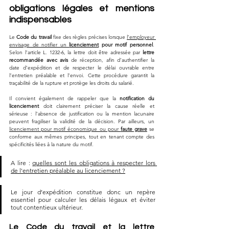
obligations légales et mentions 
indispensables
Le 
Code du travail
 fixe des règles précises lorsque 
l’employeur 
envisage de notifier un 
licenciement
 pour motif personnel
. 
Selon l’article L. 1232-6, la lettre doit être adressée par 
lettre 
recommandée avec avis
 de réception, afin d’authentifier la 
date d’expédition et de respecter le délai ouvrable entre 
l’entretien préalable et l’envoi. Cette procédure garantit la 
traçabilité de la rupture et protège les droits du salarié.
Il convient également de rappeler que la 
notification du 
licenciement
 doit clairement préciser la cause réelle et 
sérieuse : l’absence de justification ou la mention lacunaire 
peuvent fragiliser la validité de la décision. Par ailleurs, un 
licenciement pour motif économique ou pour 
faute grave
 se 
conforme aux mêmes principes, tout en tenant compte des 
spécificités liées à la nature du motif. 
A lire : 
quelles sont les obligations à respecter lors 
de l'entretien préalable au licenciement ?
Le jour d’expédition constitue donc un repère 
essentiel pour calculer les délais légaux et éviter 
tout contentieux ultérieur.
Le Code du travail et la lettre 