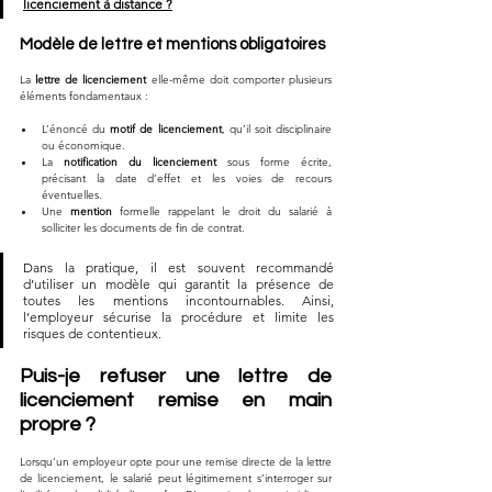
licenciement à distance ?
Modèle de lettre et mentions obligatoires
La 
lettre de licenciement
 elle-même doit comporter plusieurs 
éléments fondamentaux :
L’énoncé du 
motif de licenciement
, qu’il soit disciplinaire 
ou économique.
La 
notification du licenciement
 sous forme écrite, 
précisant la date d’effet et les voies de recours 
éventuelles.
Une 
mention
 formelle rappelant le droit du salarié à 
solliciter les documents de fin de contrat.
Dans la pratique, il est souvent recommandé 
d’utiliser un modèle qui garantit la présence de 
toutes les mentions incontournables. Ainsi, 
l’employeur sécurise la procédure et limite les 
risques de contentieux.
Puis-je refuser une lettre de 
licenciement remise en main 
propre ?
Lorsqu’un employeur opte pour une remise directe de la lettre 
de licenciement, le salarié peut légitimement s’interroger sur 