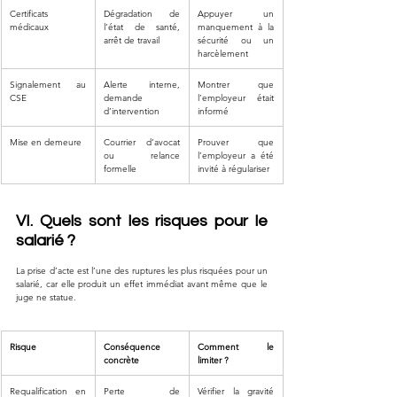
Certificats 
Dégradation de 
Appuyer un 
médicaux
l’état de santé, 
manquement à la 
arrêt de travail
sécurité ou un 
harcèlement
Signalement au 
Alerte interne, 
Montrer que 
CSE
demande 
l’employeur était 
d’intervention
informé
Mise en demeure
Courrier d’avocat 
Prouver que 
ou relance 
l’employeur a été 
formelle
invité à régulariser
VI. Quels sont les risques pour le 
salarié ?
La prise d’acte est l’une des ruptures les plus risquées pour un 
salarié, car elle produit un effet immédiat avant même que le 
juge ne statue.
Risque
Conséquence 
Comment le 
concrète
limiter ?
Requalification en 
Perte de 
Vérifier la gravité 