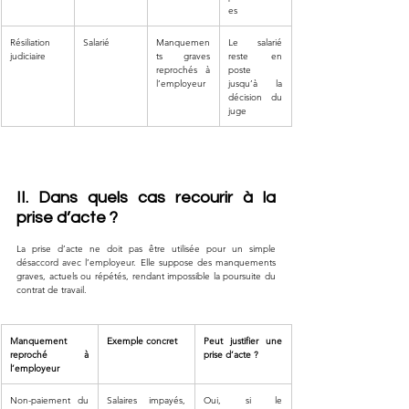
es
Résiliation 
Salarié
Manquemen
Le salarié 
judiciaire
ts graves 
reste en 
reprochés à 
poste 
l’employeur
jusqu’à la 
décision du 
juge
II. Dans quels cas recourir à la 
prise d’acte ?
La prise d’acte ne doit pas être utilisée pour un simple 
désaccord avec l’employeur. Elle suppose des manquements 
graves, actuels ou répétés, rendant impossible la poursuite du 
contrat de travail.
Manquement 
Exemple concret
Peut justifier une 
reproché à 
prise d’acte ?
l’employeur
Non-paiement du 
Salaires impayés, 
Oui, si le 