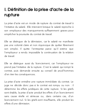
I. Définition de la prise d’acte de la 
rupture
La prise d’acte est un mode de rupture du contrat de travail à 
l’initiative du salarié. Elle intervient lorsque le salarié reproche à 
son employeur des manquements suffisamment graves pour 
empêcher la poursuite du contrat de travail.
Elle se distingue de la démission, car le salarié ne manifeste 
pas une volonté claire et non équivoque de quitter librement 
son emploi. Il quitte l’entreprise parce qu’il estime que 
l’employeur a rendu impossible la continuation de la relation 
de travail.
Elle se distingue aussi du licenciement, car l’employeur ne 
prend pas l’initiative de la rupture. C’est le salarié qui rompt le 
contrat, puis demande ensuite au conseil de prud’hommes 
d’en tirer les conséquences.
La prise d’acte entraîne une rupture immédiate du contrat. Le 
juge ne décide donc pas si le contrat est rompu ou non : il 
détermine les effets juridiques de cette rupture. Si les griefs 
sont établis, la prise d’acte produit les effets d’un licenciement 
sans cause réelle et sérieuse ou, dans certains cas, d’un 
licenciement nul. Si les griefs sont insuffisants, elle produit les 
effets d’une démission.