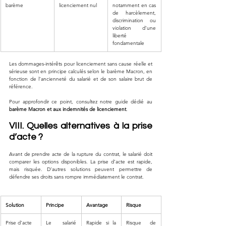
barème
licenciement nul
notamment en cas 
de harcèlement, 
discrimination ou 
violation d’une 
liberté 
fondamentale
Les dommages-intérêts pour licenciement sans cause réelle et 
sérieuse sont en principe calculés selon le barème Macron, en 
fonction de l’ancienneté du salarié et de son salaire brut de 
référence.
Pour approfondir ce point, consultez notre guide dédié au 
barème Macron et aux indemnités de licenciement
.
VIII. Quelles alternatives à la prise 
d’acte ?
Avant de prendre acte de la rupture du contrat, le salarié doit 
comparer les options disponibles. La prise d’acte est rapide, 
mais risquée. D’autres solutions peuvent permettre de 
défendre ses droits sans rompre immédiatement le contrat.
Solution
Principe
Avantage
Risque
Prise d’acte
Le salarié 
Rapide si la 
Risque de 