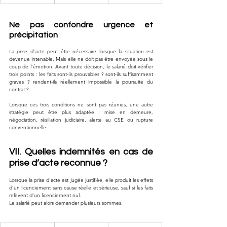
Ne pas confondre urgence et 
précipitation
La prise d’acte peut être nécessaire lorsque la situation est 
devenue intenable. Mais elle ne doit pas être envoyée sous le 
coup de l’émotion. Avant toute décision, le salarié doit vérifier 
trois points : les faits sont-ils prouvables ? sont-ils suffisamment 
graves ? rendent-ils réellement impossible la poursuite du 
contrat ?
Lorsque ces trois conditions ne sont pas réunies, une autre 
stratégie peut être plus adaptée : mise en demeure, 
négociation, résiliation judiciaire, alerte au CSE ou rupture 
conventionnelle.
VII. Quelles indemnités en cas de 
prise d’acte reconnue ?
Lorsque la prise d’acte est jugée justifiée, elle produit les effets 
d’un licenciement sans cause réelle et sérieuse, sauf si les faits 
relèvent d’un licenciement nul.
Le salarié peut alors demander plusieurs sommes.