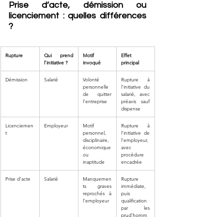
Prise d’acte, démission ou 
licenciement : quelles différences 
?
Rupture
Qui prend 
Motif 
Effet 
l’initiative ?
invoqué
principal
Démission
Salarié
Volonté 
Rupture à 
personnelle 
l’initiative du 
de quitter 
salarié, avec 
l’entreprise
préavis sauf 
dispense
Licenciemen
Employeur
Motif 
Rupture à 
t
personnel, 
l’initiative de 
disciplinaire, 
l’employeur, 
économique 
avec 
ou 
procédure 
inaptitude
encadrée
Prise d’acte
Salarié
Manquemen
Rupture 
ts graves 
immédiate, 
reprochés à 
puis 
l’employeur
qualification 
par les 
prud’homm