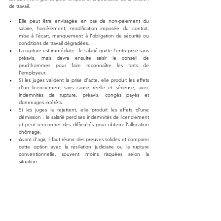
de travail.
Elle peut être envisagée en cas de non-paiement du 
salaire, harcèlement, modification imposée du contrat, 
mise à l’écart, manquement à l’obligation de sécurité ou 
conditions de travail dégradées.
La rupture est immédiate : le salarié quitte l’entreprise sans 
préavis, mais devra ensuite saisir le conseil de 
prud’hommes pour faire reconnaître les torts de 
l’employeur.
Si les juges valident la prise d’acte, elle produit les effets 
d’un licenciement sans cause réelle et sérieuse, avec 
indemnités de rupture, préavis, congés payés et 
dommages-intérêts.
Si les juges la rejettent, elle produit les effets d’une 
démission : le salarié perd ses indemnités de licenciement 
et peut rencontrer des difficultés pour obtenir l’allocation 
chômage.
Avant d’agir, il faut réunir des preuves solides et comparer 
cette option avec la résiliation judiciaire ou la rupture 
conventionnelle, souvent moins risquées selon la 
situation.