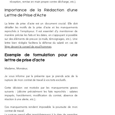
réception, remise en main propre contre décharge, etc.).
Importance de la Rédaction d'une 
Lettre de Prise d'Acte
La lettre de prise d'acte est un document crucial. Elle doit 
détailler les motifs de la prise d'acte et les manquements 
reprochés à l'employeur. Il est essentiel d'y mentionner de 
manière précise les faits et les dates, en s'appuyant si possible 
sur des éléments de preuve (e-mails, témoignages, etc.). Une 
lettre bien rédigée facilitera la défense du salarié en cas de 
litige devant le conseil de prud'hommes
.
Exemple de formulation pour une 
lettre de prise d’acte
Madame, Monsieur,
Je vous informe par la présente que je prends acte de la 
rupture de mon contrat de travail à vos torts exclusifs.
Cette décision est motivée par les manquements graves 
suivants : [décrire précisément les faits reprochés : salaires 
impayés, harcèlement, modification du contrat, absence de 
réaction à une alerte, etc.].
Ces manquements rendent impossible la poursuite de mon 
contrat de travail.
La rupture prend effet immédiatement à la date de première 