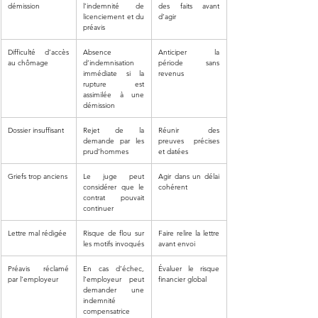
démission
l’indemnité de 
des faits avant 
licenciement et du 
d’agir
préavis
Difficulté d’accès 
Absence 
Anticiper la 
au chômage
d’indemnisation 
période sans 
immédiate si la 
revenus
rupture est 
assimilée à une 
démission
Dossier insuffisant
Rejet de la 
Réunir des 
demande par les 
preuves précises 
prud’hommes
et datées
Griefs trop anciens
Le juge peut 
Agir dans un délai 
considérer que le 
cohérent
contrat pouvait 
continuer
Lettre mal rédigée
Risque de flou sur 
Faire relire la lettre 
les motifs invoqués
avant envoi
Préavis réclamé 
En cas d’échec, 
Évaluer le risque 
par l’employeur
l’employeur peut 
financier global
demander une 
indemnité 
compensatrice