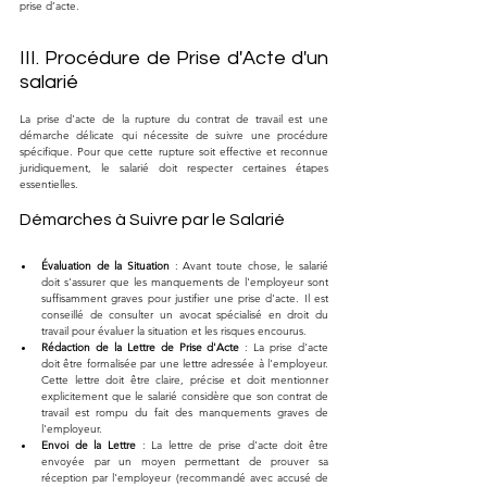
prise d’acte.
III. Procédure de Prise d'Acte d'un 
salarié
La prise d'acte de la rupture du contrat de travail est une 
démarche délicate qui nécessite de suivre une procédure 
spécifique. Pour que cette rupture soit effective et reconnue 
juridiquement, le salarié doit respecter certaines étapes 
essentielles.
Démarches à Suivre par le Salarié
Évaluation de la Situation
 : Avant toute chose, le salarié 
doit s'assurer que les manquements de l'employeur sont 
suffisamment graves pour justifier une prise d'acte. Il est 
conseillé de consulter un avocat spécialisé en droit du 
travail pour évaluer la situation et les risques encourus.
Rédaction de la Lettre de Prise d'Acte
 : La prise d'acte 
doit être formalisée par une lettre adressée à l'employeur. 
Cette lettre doit être claire, précise et doit mentionner 
explicitement que le salarié considère que son contrat de 
travail est rompu du fait des manquements graves de 
l'employeur.
Envoi de la Lettre
 : La lettre de prise d'acte doit être 
envoyée par un moyen permettant de prouver sa 
réception par l'employeur (recommandé avec accusé de 