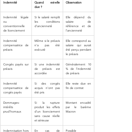
Indemnité
Quand est-elle 
Observation
due ?
Indemnité légale 
Si le salarié remplit 
Elle dépend du 
ou 
les conditions 
salaire de 
conventionnelle 
d’ancienneté
référence et de 
de licenciement
l’ancienneté
Indemnité 
Même si le préavis 
Elle correspond au 
compensatrice de 
n’a pas été 
salaire qui aurait 
préavis
exécuté
été perçu pendant 
le préavis
Congés payés sur 
Si une indemnité 
Généralement 10 
préavis
de préavis est 
% de l’indemnité 
accordée
de préavis
Indemnité 
Si des congés 
Elle reste due en 
compensatrice de 
acquis n’ont pas 
fin de contrat
congés payés
été pris
Dommages-
Si la rupture 
Montant encadré 
intérêts 
produit les effets 
par le barème 
prud’homaux
d’un licenciement 
Macron
sans cause réelle 
et sérieuse
Indemnisation hors 
En cas de 
Possible 