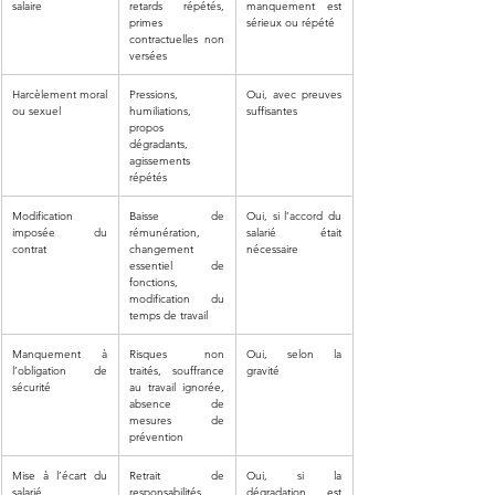
salaire
retards répétés, 
manquement est 
primes 
sérieux ou répété
contractuelles non 
versées
Harcèlement moral 
Pressions, 
Oui, avec preuves 
ou sexuel
humiliations, 
suffisantes
propos 
dégradants, 
agissements 
répétés
Modification 
Baisse de 
Oui, si l’accord du 
imposée du 
rémunération, 
salarié était 
contrat
changement 
nécessaire
essentiel de 
fonctions, 
modification du 
temps de travail
Manquement à 
Risques non 
Oui, selon la 
l’obligation de 
traités, souffrance 
gravité
sécurité
au travail ignorée, 
absence de 
mesures de 
prévention
Mise à l’écart du 
Retrait de 
Oui, si la 
salarié
responsabilités, 
dégradation est 