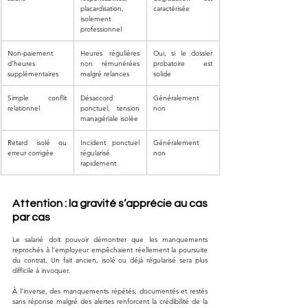
placardisation, 
caractérisée
isolement 
professionnel
Non-paiement 
Heures régulières 
Oui, si le dossier 
d’heures 
non rémunérées 
probatoire est 
supplémentaires
malgré relances
solide
Simple conflit 
Désaccord 
Généralement 
relationnel
ponctuel, tension 
non
managériale isolée
Retard isolé ou 
Incident ponctuel 
Généralement 
erreur corrigée
régularisé 
non
rapidement
Attention : la gravité s’apprécie au cas 
par cas
Le salarié doit pouvoir démontrer que les manquements 
reprochés à l’employeur empêchaient réellement la poursuite 
du contrat. Un fait ancien, isolé ou déjà régularisé sera plus 
difficile à invoquer. 
À l’inverse, des manquements répétés, documentés et restés 
sans réponse malgré des alertes renforcent la crédibilité de la 