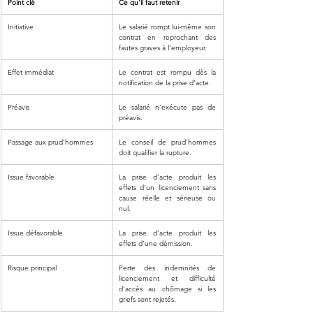
Point clé
Ce qu’il faut retenir
Initiative
Le salarié rompt lui-même son 
contrat en reprochant des 
fautes graves à l’employeur.
Effet immédiat
Le contrat est rompu dès la 
notification de la prise d’acte.
Préavis
Le salarié n’exécute pas de 
préavis.
Passage aux prud’hommes
Le conseil de prud’hommes 
doit qualifier la rupture.
Issue favorable
La prise d’acte produit les 
effets d’un licenciement sans 
cause réelle et sérieuse ou 
nul.
Issue défavorable
La prise d’acte produit les 
effets d’une démission.
Risque principal
Perte des indemnités de 
licenciement et difficulté 
d’accès au chômage si les 
griefs sont rejetés.