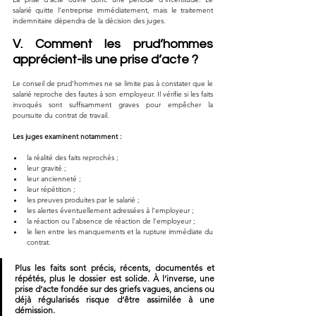
salarié quitte l’entreprise immédiatement, mais le traitement 
indemnitaire dépendra de la décision des juges.
V. Comment les prud’hommes 
apprécient-ils une prise d’acte ?
Le conseil de prud’hommes ne se limite pas à constater que le 
salarié reproche des fautes à son employeur. Il vérifie si les faits 
invoqués sont suffisamment graves pour empêcher la 
poursuite du contrat de travail.
Les juges examinent notamment :
la réalité des faits reprochés ;
leur gravité ;
leur ancienneté ;
leur répétition ;
les preuves produites par le salarié ;
les alertes éventuellement adressées à l’employeur ;
la réaction ou l’absence de réaction de l’employeur ;
le lien entre les manquements et la rupture immédiate du 
contrat.
Plus les faits sont précis, récents, documentés et 
répétés, plus le dossier est solide. À l’inverse, une 
prise d’acte fondée sur des griefs vagues, anciens ou 
déjà régularisés risque d’être assimilée à une 
démission.