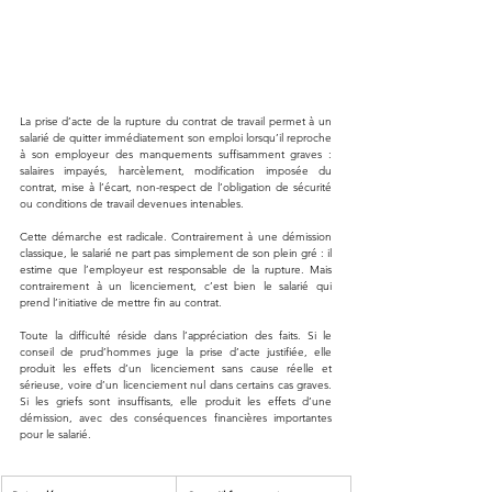
La prise d’acte de la rupture du contrat de travail permet à un 
salarié de quitter immédiatement son emploi lorsqu’il reproche 
à son employeur des manquements suffisamment graves : 
salaires impayés, harcèlement, modification imposée du 
contrat, mise à l’écart, non-respect de l’obligation de sécurité 
ou conditions de travail devenues intenables.
Cette démarche est radicale. Contrairement à une démission 
classique, le salarié ne part pas simplement de son plein gré : il 
estime que l’employeur est responsable de la rupture. Mais 
contrairement à un licenciement, c’est bien le salarié qui 
prend l’initiative de mettre fin au contrat.
Toute la difficulté réside dans l’appréciation des faits. Si le 
conseil de prud’hommes juge la prise d’acte justifiée, elle 
produit les effets d’un licenciement sans cause réelle et 
sérieuse, voire d’un licenciement nul dans certains cas graves. 
Si les griefs sont insuffisants, elle produit les effets d’une 
démission, avec des conséquences financières importantes 
pour le salarié.