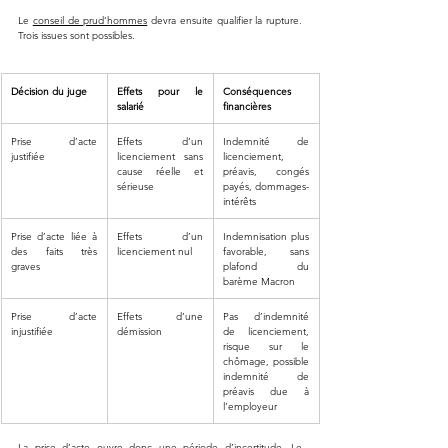
Le 
conseil de prud’hommes
 devra ensuite qualifier la rupture. 
Trois issues sont possibles.
Décision du juge
Effets pour le 
Conséquences 
salarié
financières
Prise d’acte 
Effets d’un 
Indemnité de 
justifiée
licenciement sans 
licenciement, 
cause réelle et 
préavis, congés 
sérieuse
payés, dommages-
intérêts
Prise d’acte liée à 
Effets d’un 
Indemnisation plus 
des faits très 
licenciement nul
favorable, sans 
graves
plafond du 
barème Macron
Prise d’acte 
Effets d’une 
Pas d’indemnité 
injustifiée
démission
de licenciement, 
risque sur le 
chômage, possible 
indemnité de 
préavis due à 
l’employeur
La prise d’acte ouvre donc une période d’incertitude. Le 