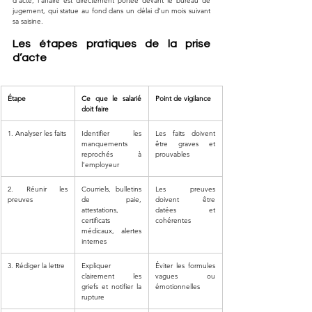
d’acte, l’affaire est directement portée devant le bureau de 
jugement, qui statue au fond dans un délai d’un mois suivant 
sa saisine.
Les étapes pratiques de la prise 
d’acte
Étape
Ce que le salarié 
Point de vigilance
doit faire
1. Analyser les faits
Identifier les 
Les faits doivent 
manquements 
être graves et 
reprochés à 
prouvables
l’employeur
2. Réunir les 
Courriels, bulletins 
Les preuves 
preuves
de paie, 
doivent être 
attestations, 
datées et 
certificats 
cohérentes
médicaux, alertes 
internes
3. Rédiger la lettre
Expliquer 
Éviter les formules 
clairement les 
vagues ou 
griefs et notifier la 
émotionnelles
rupture