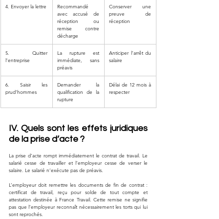
4. Envoyer la lettre
Recommandé 
Conserver une 
avec accusé de 
preuve de 
réception ou 
réception
remise contre 
décharge
5. Quitter 
La rupture est 
Anticiper l’arrêt du 
l’entreprise
immédiate, sans 
salaire
préavis
6. Saisir les 
Demander la 
Délai de 12 mois à 
prud’hommes
qualification de la 
respecter
rupture
IV. Quels sont les effets juridiques 
de la prise d’acte ?
La prise d’acte rompt immédiatement le contrat de travail. Le 
salarié cesse de travailler et l’employeur cesse de verser le 
salaire. Le salarié n’exécute pas de préavis.
L’employeur doit remettre les documents de fin de contrat : 
certificat de travail, reçu pour solde de tout compte et 
attestation destinée à France Travail. Cette remise ne signifie 
pas que l’employeur reconnaît nécessairement les torts qui lui 
sont reprochés.