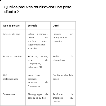
Quelles preuves réunir avant une prise 
d’acte ?
Type de preuve
Exemple
Utilité
Bulletins de paie
Salaire incomplet, 
Prouver un 
primes non 
manquement 
versées, heures 
financier
supplémentaires 
absentes
Emails et courriers
Relances, alertes, 
Établir la 
refus de 
chronologie
l’employeur, 
échanges RH
SMS 
Instructions, 
Confirmer des faits 
professionnels
pressions, 
précis
réponses de 
l’employeur
Attestations
Témoignages de 
Renforcer la 
collègues ou tiers
crédibilité du 
dossier