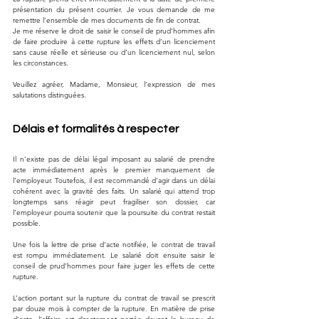
présentation du présent courrier. Je vous demande de me 
remettre l’ensemble de mes documents de fin de contrat.
Je me réserve le droit de saisir le conseil de prud’hommes afin 
de faire produire à cette rupture les effets d’un licenciement 
sans cause réelle et sérieuse ou d’un licenciement nul, selon 
les circonstances.
Veuillez agréer, Madame, Monsieur, l’expression de mes 
salutations distinguées.
Délais et formalités à respecter
Il n’existe pas de délai légal imposant au salarié de prendre 
acte immédiatement après le premier manquement de 
l’employeur. Toutefois, il est recommandé d’agir dans un délai 
cohérent avec la gravité des faits. Un salarié qui attend trop 
longtemps sans réagir peut fragiliser son dossier, car 
l’employeur pourra soutenir que la poursuite du contrat restait 
possible.
Une fois la lettre de prise d’acte notifiée, le contrat de travail 
est rompu immédiatement. Le salarié doit ensuite saisir le 
conseil de prud’hommes pour faire juger les effets de cette 
rupture.
L’action portant sur la rupture du contrat de travail se prescrit 
par douze mois à compter de la rupture. En matière de prise 