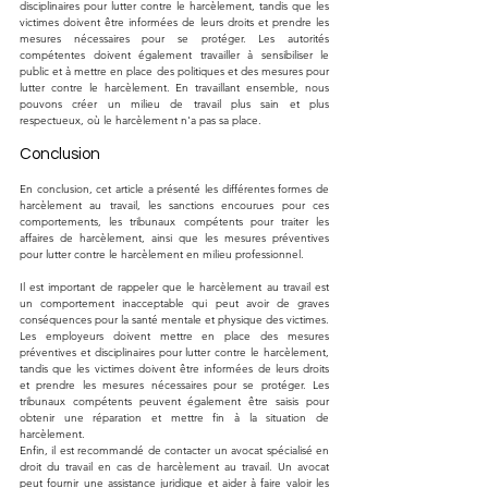
disciplinaires pour lutter contre le harcèlement, tandis que les 
victimes doivent être informées de leurs droits et prendre les 
mesures nécessaires pour se protéger. Les autorités 
compétentes doivent également travailler à sensibiliser le 
public et à mettre en place des politiques et des mesures pour 
lutter contre le harcèlement. En travaillant ensemble, nous 
pouvons créer un milieu de travail plus sain et plus 
respectueux, où le harcèlement n'a pas sa place.
Conclusion
En conclusion, cet article a présenté les différentes formes de 
harcèlement au travail, les sanctions encourues pour ces 
comportements, les tribunaux compétents pour traiter les 
affaires de harcèlement, ainsi que les mesures préventives 
pour lutter contre le harcèlement en milieu professionnel.
Il est important de rappeler que le harcèlement au travail est 
un comportement inacceptable qui peut avoir de graves 
conséquences pour la santé mentale et physique des victimes. 
Les employeurs doivent mettre en place des mesures 
préventives et disciplinaires pour lutter contre le harcèlement, 
tandis que les victimes doivent être informées de leurs droits 
et prendre les mesures nécessaires pour se protéger. Les 
tribunaux compétents peuvent également être saisis pour 
obtenir une réparation et mettre fin à la situation de 
harcèlement.
Enfin, il est recommandé de contacter un avocat spécialisé en 
droit du travail en cas de harcèlement au travail. Un avocat 
peut fournir une assistance juridique et aider à faire valoir les 