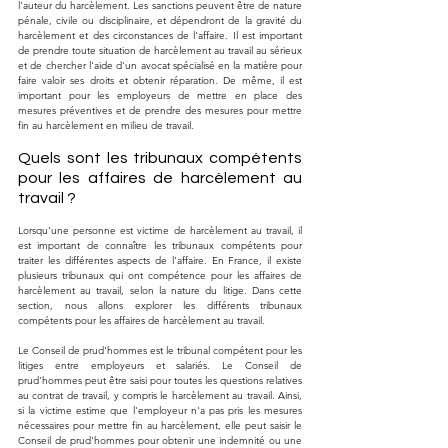
l'auteur du harcèlement. Les sanctions peuvent être de nature 
pénale, civile ou disciplinaire, et dépendront de la gravité du 
harcèlement et des circonstances de l'affaire. Il est important 
de prendre toute situation de harcèlement au travail au sérieux 
et de chercher l'aide d'un avocat spécialisé en la matière pour 
faire valoir ses droits et obtenir réparation. De même, il est 
important pour les employeurs de mettre en place des 
mesures préventives et de prendre des mesures pour mettre 
fin au harcèlement en milieu de travail.
Quels sont les tribunaux compétents 
pour les affaires de harcèlement au 
travail ?
Lorsqu'une personne est victime de harcèlement au travail, il 
est important de connaître les tribunaux compétents pour 
traiter les différentes aspects de l'affaire. En France, il existe 
plusieurs tribunaux qui ont compétence pour les affaires de 
harcèlement au travail, selon la nature du litige. Dans cette 
section, nous allons explorer les différents tribunaux 
compétents pour les affaires de harcèlement au travail.
Le Conseil de prud'hommes est le tribunal compétent pour les 
litiges entre employeurs et salariés. Le Conseil de 
prud'hommes peut être saisi pour toutes les questions relatives 
au contrat de travail, y compris le harcèlement au travail. Ainsi, 
si la victime estime que l'employeur n'a pas pris les mesures 
nécessaires pour mettre fin au harcèlement, elle peut saisir le 
Conseil de prud'hommes pour obtenir une indemnité ou une 