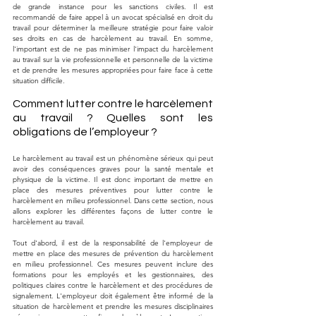
de grande instance pour les sanctions civiles. Il est 
recommandé de faire appel à un avocat spécialisé en droit du 
travail pour déterminer la meilleure stratégie pour faire valoir 
ses droits en cas de harcèlement au travail. En somme, 
l'important est de ne pas minimiser l'impact du harcèlement 
au travail sur la vie professionnelle et personnelle de la victime 
et de prendre les mesures appropriées pour faire face à cette 
situation difficile.
Comment lutter contre le harcèlement 
au travail ? Quelles sont les 
obligations de l’employeur ?
Le harcèlement au travail est un phénomène sérieux qui peut 
avoir des conséquences graves pour la santé mentale et 
physique de la victime. Il est donc important de mettre en 
place des mesures préventives pour lutter contre le 
harcèlement en milieu professionnel. Dans cette section, nous 
allons explorer les différentes façons de lutter contre le 
harcèlement au travail.
Tout d'abord, il est de la responsabilité de l'employeur de 
mettre en place des mesures de prévention du harcèlement 
en milieu professionnel. Ces mesures peuvent inclure des 
formations pour les employés et les gestionnaires, des 
politiques claires contre le harcèlement et des procédures de 
signalement. L'employeur doit également être informé de la 
situation de harcèlement et prendre les mesures disciplinaires 