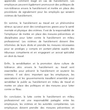
apprendre comment réagir en cas de harcèlement. Les 
employeurs peuvent également promouvoir des politiques de 
non-tolérance envers le harcèlement et mettre en place des 
procédures de signalement pour les employés qui seraient 
victimes de harcèlement.
En somme, le harcèlement au travail est un phénomène 
sérieux qui peut avoir des conséquences graves pour la santé 
mentale et physique des victimes. Il est de la responsabilité de 
l'employeur de mettre en place des mesures préventives et 
disciplinaires pour lutter contre le harcèlement en milieu 
professionnel. Les victimes de harcèlement doivent être 
informées de leurs droits et prendre les mesures nécessaires 
pour se protéger, y compris en portant plainte auprès des 
tribunaux compétents et en engageant un avocat spécialisé 
en droit du travail. 
Enfin, la sensibilisation et la promotion dune culture de 
tolérance zéro envers le harcèlement au travail sont 
essentielles pour prévenir le harcèlement et soutenir les 
victimes. Il est donc important que les employeurs, les 
associations et les gouvernements travaillent ensemble pour 
sensibiliser le public au harcèlement en milieu de travail et 
mettre en place des politiques et des mesures pour lutter 
contre ce fléau.
En conclusion, la lutte contre le harcèlement en milieu 
professionnel est une responsabilité partagée entre les 
employeurs, les victimes et les autorités compétentes. Les 
employeurs doivent prendre des mesures préventives et 