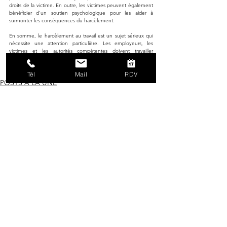
droits de la victime. En outre, les victimes peuvent également 
bénéficier d'un soutien psychologique pour les aider à 
surmonter les conséquences du harcèlement.
En somme, le harcèlement au travail est un sujet sérieux qui 
nécessite une attention particulière. Les employeurs, les 
victimes et les autorités compétentes doivent travailler 
ensemble pour lutter contre le harcèlement en milieu 
professionnel et créer un environnement de travail sain et 
Tél
Mail
RDV
respectueux.
POSTS À LA UNE
DROIT DU TRAVAIL
Voir tout
Posts récents