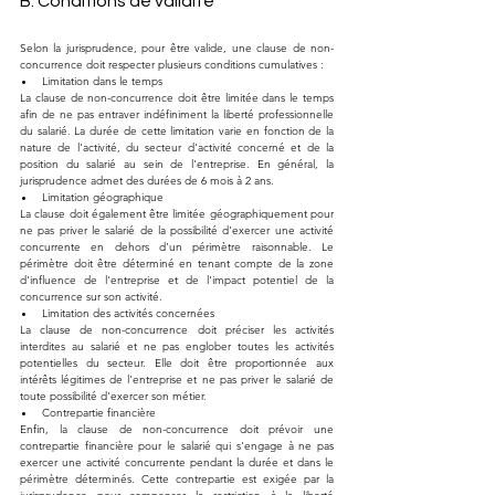
B. Conditions de validité
Selon la jurisprudence, pour être valide, une clause de non-
concurrence doit respecter plusieurs conditions cumulatives :
Limitation dans le temps
La clause de non-concurrence doit être limitée dans le temps 
afin de ne pas entraver indéfiniment la liberté professionnelle 
du salarié. La durée de cette limitation varie en fonction de la 
nature de l'activité, du secteur d'activité concerné et de la 
position du salarié au sein de l'entreprise. En général, la 
jurisprudence admet des durées de 6 mois à 2 ans.
Limitation géographique
La clause doit également être limitée géographiquement pour 
ne pas priver le salarié de la possibilité d'exercer une activité 
concurrente en dehors d'un périmètre raisonnable. Le 
périmètre doit être déterminé en tenant compte de la zone 
d'influence de l'entreprise et de l'impact potentiel de la 
concurrence sur son activité.
Limitation des activités concernées
La clause de non-concurrence doit préciser les activités 
interdites au salarié et ne pas englober toutes les activités 
potentielles du secteur. Elle doit être proportionnée aux 
intérêts légitimes de l'entreprise et ne pas priver le salarié de 
toute possibilité d'exercer son métier.
Contrepartie financière
Enfin, la clause de non-concurrence doit prévoir une 
contrepartie financière pour le salarié qui s'engage à ne pas 
exercer une activité concurrente pendant la durée et dans le 
périmètre déterminés. Cette contrepartie est exigée par la 