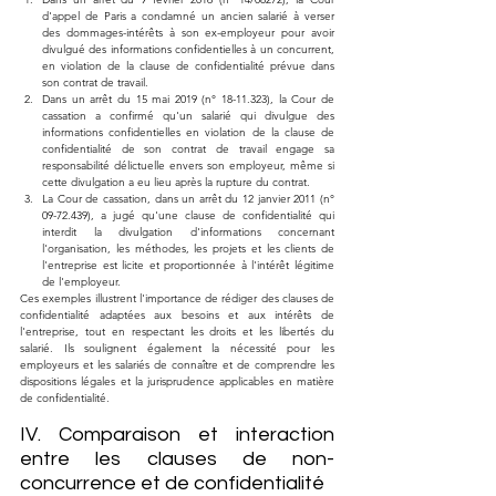
d'appel de Paris a condamné un ancien salarié à verser 
des dommages-intérêts à son ex-employeur pour avoir 
divulgué des informations confidentielles à un concurrent, 
en violation de la clause de confidentialité prévue dans 
son contrat de travail.
Dans un arrêt du 15 mai 2019 (n° 18-11.323), la Cour de 
cassation a confirmé qu'un salarié qui divulgue des 
informations confidentielles en violation de la clause de 
confidentialité de son contrat de travail engage sa 
responsabilité délictuelle envers son employeur, même si 
cette divulgation a eu lieu après la rupture du contrat.
La Cour de cassation, dans un arrêt du 12 janvier 2011 (n° 
09-72.439), a jugé qu'une clause de confidentialité qui 
interdit la divulgation d'informations concernant 
l'organisation, les méthodes, les projets et les clients de 
l'entreprise est licite et proportionnée à l'intérêt légitime 
de l'employeur.
Ces exemples illustrent l'importance de rédiger des clauses de 
confidentialité adaptées aux besoins et aux intérêts de 
l'entreprise, tout en respectant les droits et les libertés du 
salarié. Ils soulignent également la nécessité pour les 
employeurs et les salariés de connaître et de comprendre les 
dispositions légales et la jurisprudence applicables en matière 
de confidentialité.
IV. Comparaison et interaction 
entre les clauses de non-
concurrence et de confidentialité