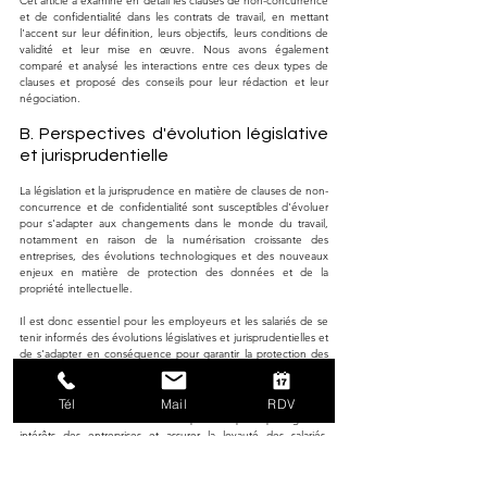
Cet article a examiné en détail les clauses de non-concurrence 
et de confidentialité dans les contrats de travail, en mettant 
l'accent sur leur définition, leurs objectifs, leurs conditions de 
validité et leur mise en œuvre. Nous avons également 
comparé et analysé les interactions entre ces deux types de 
clauses et proposé des conseils pour leur rédaction et leur 
négociation.
B. Perspectives d'évolution législative 
et jurisprudentielle
La législation et la jurisprudence en matière de clauses de non-
concurrence et de confidentialité sont susceptibles d'évoluer 
pour s'adapter aux changements dans le monde du travail, 
notamment en raison de la numérisation croissante des 
entreprises, des évolutions technologiques et des nouveaux 
enjeux en matière de protection des données et de la 
propriété intellectuelle.
Il est donc essentiel pour les employeurs et les salariés de se 
tenir informés des évolutions législatives et jurisprudentielles et 
de s'adapter en conséquence pour garantir la protection des 
intérêts de l'entreprise et le respect des droits des salariés.
Tél
Mail
RDV
En conclusion, les clauses de non-concurrence et de 
confidentialité sont des outils importants pour protéger les 
intérêts des entreprises et assurer la loyauté des salariés. 
Toutefois, il est primordial de les rédiger et de les mettre en 
œuvre de manière équilibrée et conforme à la législation et à 
la jurisprudence en vigueur, afin de préserver les droits et les 