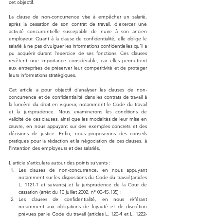
cet objectif.
La clause de non-concurrence vise à empêcher un salarié, 
après la cessation de son contrat de travail, d'exercer une 
activité concurrentielle susceptible de nuire à son ancien 
employeur. Quant à la clause de confidentialité, elle oblige le 
salarié à ne pas divulguer les informations confidentielles qu'il a 
pu acquérir durant l'exercice de ses fonctions. Ces clauses 
revêtent une importance considérable, car elles permettent 
aux entreprises de préserver leur compétitivité et de protéger 
leurs informations stratégiques.
Cet article a pour objectif d'analyser les clauses de non-
concurrence et de confidentialité dans les contrats de travail à 
la lumière du droit en vigueur, notamment le Code du travail 
et la jurisprudence. Nous examinerons les conditions de 
validité de ces clauses, ainsi que les modalités de leur mise en 
œuvre, en nous appuyant sur des exemples concrets et des 
décisions de justice. Enfin, nous proposerons des conseils 
pratiques pour la rédaction et la négociation de ces clauses, à 
l'intention des employeurs et des salariés.
L'article s'articulera autour des points suivants :
Les clauses de non-concurrence, en nous appuyant 
notamment sur les dispositions du Code du travail (articles 
L. 1121-1 et suivants) et la jurisprudence de la Cour de 
cassation (arrêt du 10 juillet 2002, n° 00-45.135) ;
Les clauses de confidentialité, en nous référant 
notamment aux obligations de loyauté et de discrétion 
prévues par le Code du travail (articles L. 120-4 et L. 1222-