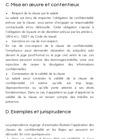
C. Mise en œuvre et contentieux
Respect de la clause par le salarié
Le salarié est tenu de respecter l'obligation de confidentialité 
prévue par la clause, sous peine d'engager sa responsabilité 
contractuelle et/ou délictuelle. Cette obligation s'ajoute à 
l'obligation de loyauté et de discrétion prévue par les articles L. 
120-4 et L. 1222-1 du Code du travail.
Sanctions en cas de non-respect
En cas de non-respect de la clause de confidentialité, 
l'employeur peut demander réparation du préjudice subi 
devant le juge prud'homal ou le juge civil, selon le cas. Les 
sanctions peuvent inclure des dommages-intérêts, voire une 
injonction de cesser la divulgation des informations 
confidentielles.
Contestation de la validité de la clause
Le salarié peut contester la validité de la clause de 
confidentialité s'il estime qu'elle est trop large, 
disproportionnée ou qu'elle porte atteinte à ses droits 
fondamentaux. Dans ce cas, il appartient au juge d'apprécier la 
validité de la clause en tenant compte des intérêts en 
présence.
D. Exemples et jurisprudence
La jurisprudence regorge d'exemples illustrant l'application des 
clauses de confidentialité et les litiges qui peuvent en 
découler. En voici quelques-uns :
Dans un arrêt du 9 février 2016 (n° 14/08272), la Cour 