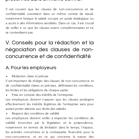
Il est courant que les clauses de non-concurrence et de 
confidentialité coexistent dans un même contrat de travail, 
notamment lorsque le salarié occupe un poste stratégique ou 
a accès à des informations sensibles. Dans ce cas, il est crucial 
de veiller à ce que les clauses soient complémentaires et ne 
se contredisent pas.
V. Conseils pour la rédaction et la 
négociation des clauses de non-
concurrence et de confidentialité
A. Pour les employeurs
Rédaction claire et précise
Il est important de rédiger des clauses de non-concurrence et 
de confidentialité claires et précises, définissant les conditions, 
les limites et les obligations de chaque partie.
Prise en compte des intérêts de l'entreprise
Les employeurs doivent s'assurer que les clauses protègent 
effectivement les intérêts légitimes de l'entreprise sans pour 
autant porter atteinte aux droits des salariés.
Respect des conditions de validité
Les employeurs doivent veiller à respecter les conditions de 
validité énoncées par la législation et la jurisprudence, 
notamment en termes de limitation dans le temps, l'espace, 
les activités concernées et la contrepartie financière pour la 
non-concurrence, et en ce qui concerne la nature des 