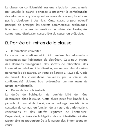
La clause de confidentialité est une stipulation contractuelle 
par laquelle le salarié s'engage à préserver la confidentialité 
des informations qu'il acquiert au cours de son emploi et à ne 
pas les divulguer à des tiers. Cette clause a pour objectif 
principal de protéger les secrets commerciaux, techniques, 
financiers ou autres informations sensibles de l'entreprise 
contre toute divulgation susceptible de causer un préjudice.
B. Portée et limites de la clause
Informations couvertes
La clause de confidentialité doit préciser les informations 
concernées par l'obligation de discrétion. Cela peut inclure 
des données stratégiques, des secrets de fabrication, des 
informations relatives à la clientèle, ou encore des données 
personnelles de salariés. En vertu de l'article L. 1222-1 du Code 
du travail, les informations couvertes par la clause de 
confidentialité doivent être présentées comme étant de 
nature confidentielle.
Durée de la confidentialité
La durée de l'obligation de confidentialité doit être 
déterminée dans la clause. Cette durée peut être limitée à la 
période du contrat de travail, ou se prolonger au-delà de la 
cessation du contrat, en fonction de la nature des informations 
concernées et des intérêts légitimes de l'entreprise. 
Cependant, la durée de l'obligation de confidentialité doit être 
raisonnable et proportionnée à la nature des informations en 
cause.