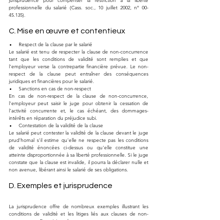
jurisprudence pour compenser la restriction à la liberté 
professionnelle du salarié (Cass. soc., 10 juillet 2002, n° 00-
45.135).
C. Mise en œuvre et contentieux
Respect de la clause par le salarié
Le salarié est tenu de respecter la clause de non-concurrence 
tant que les conditions de validité sont remplies et que 
l'employeur verse la contrepartie financière prévue. Le non-
respect de la clause peut entraîner des conséquences 
juridiques et financières pour le salarié.
Sanctions en cas de non-respect
En cas de non-respect de la clause de non-concurrence, 
l'employeur peut saisir le juge pour obtenir la cessation de 
l'activité concurrente et, le cas échéant, des dommages-
intérêts en réparation du préjudice subi.
Contestation de la validité de la clause
Le salarié peut contester la validité de la clause devant le juge 
prud'homal s'il estime qu'elle ne respecte pas les conditions 
de validité énoncées ci-dessus ou qu'elle constitue une 
atteinte disproportionnée à sa liberté professionnelle. Si le juge 
constate que la clause est invalide, il pourra la déclarer nulle et 
non avenue, libérant ainsi le salarié de ses obligations.
D. Exemples et jurisprudence
La jurisprudence offre de nombreux exemples illustrant les 
conditions de validité et les litiges liés aux clauses de non-