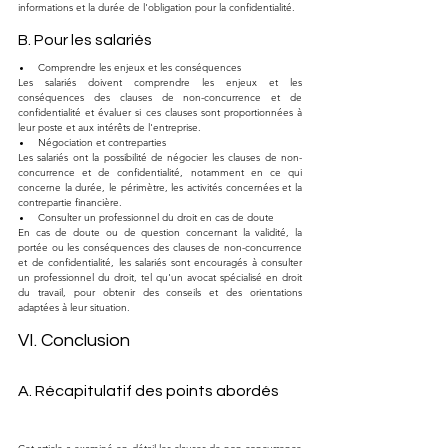
informations et la durée de l'obligation pour la confidentialité.
B. Pour les salariés
Comprendre les enjeux et les conséquences
Les salariés doivent comprendre les enjeux et les 
conséquences des clauses de non-concurrence et de 
confidentialité et évaluer si ces clauses sont proportionnées à 
leur poste et aux intérêts de l'entreprise.
Négociation et contreparties
Les salariés ont la possibilité de négocier les clauses de non-
concurrence et de confidentialité, notamment en ce qui 
concerne la durée, le périmètre, les activités concernées et la 
contrepartie financière.
Consulter un professionnel du droit en cas de doute
En cas de doute ou de question concernant la validité, la 
portée ou les conséquences des clauses de non-concurrence 
et de confidentialité, les salariés sont encouragés à consulter 
un professionnel du droit, tel qu'un avocat spécialisé en droit 
du travail, pour obtenir des conseils et des orientations 
adaptées à leur situation.
VI. Conclusion
A. Récapitulatif des points abordés