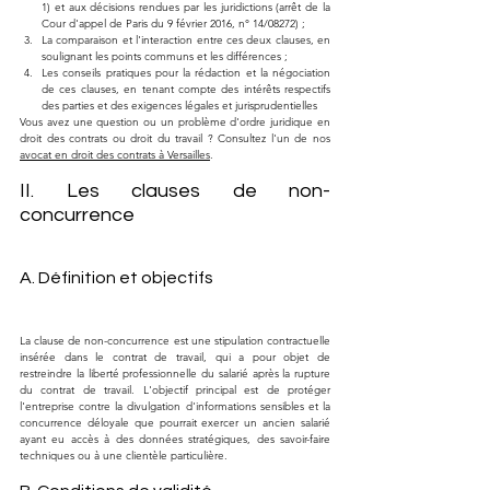
1) et aux décisions rendues par les juridictions (arrêt de la 
Cour d'appel de Paris du 9 février 2016, n° 14/08272) ;
La comparaison et l'interaction entre ces deux clauses, en 
soulignant les points communs et les différences ;
Les conseils pratiques pour la rédaction et la négociation 
de ces clauses, en tenant compte des intérêts respectifs 
des parties et des exigences légales et jurisprudentielles
Vous avez une question ou un problème d'ordre juridique en 
droit des contrats ou droit du travail ? Consultez l'un de nos 
avocat en droit des contrats à Versailles
.
II. Les clauses de non-
concurrence
A. Définition et objectifs
La clause de non-concurrence est une stipulation contractuelle 
insérée dans le contrat de travail, qui a pour objet de 
restreindre la liberté professionnelle du salarié après la rupture 
du contrat de travail. L'objectif principal est de protéger 
l'entreprise contre la divulgation d'informations sensibles et la 
concurrence déloyale que pourrait exercer un ancien salarié 
ayant eu accès à des données stratégiques, des savoir-faire 
techniques ou à une clientèle particulière.