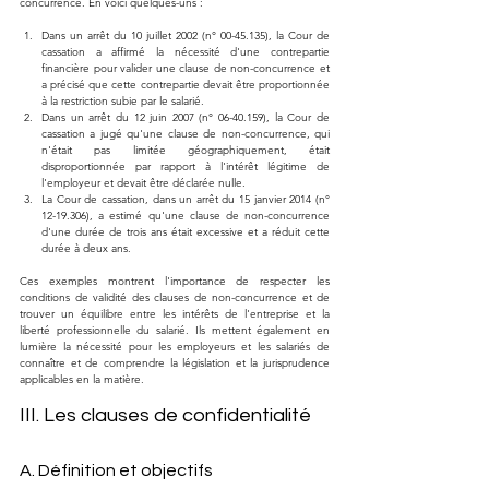
concurrence. En voici quelques-uns :
Dans un arrêt du 10 juillet 2002 (n° 00-45.135), la Cour de 
cassation a affirmé la nécessité d'une contrepartie 
financière pour valider une clause de non-concurrence et 
a précisé que cette contrepartie devait être proportionnée 
à la restriction subie par le salarié.
Dans un arrêt du 12 juin 2007 (n° 06-40.159), la Cour de 
cassation a jugé qu'une clause de non-concurrence, qui 
n'était pas limitée géographiquement, était 
disproportionnée par rapport à l'intérêt légitime de 
l'employeur et devait être déclarée nulle.
La Cour de cassation, dans un arrêt du 15 janvier 2014 (n° 
12-19.306), a estimé qu'une clause de non-concurrence 
d'une durée de trois ans était excessive et a réduit cette 
durée à deux ans.
Ces exemples montrent l'importance de respecter les 
conditions de validité des clauses de non-concurrence et de 
trouver un équilibre entre les intérêts de l'entreprise et la 
liberté professionnelle du salarié. Ils mettent également en 
lumière la nécessité pour les employeurs et les salariés de 
connaître et de comprendre la législation et la jurisprudence 
applicables en la matière.
III. Les clauses de confidentialité
A. Définition et objectifs