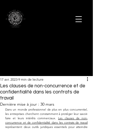
17 avr. 2023
9 min de lecture
Les clauses de non-concurrence et de
confidentialité dans les contrats de
travail
Dernière mise à jour :
30 mars
Dans un monde professionnel de plus en plus concurrentiel, 
les entreprises cherchent constamment à protéger leur savoir-
faire et leurs intérêts commerciaux. 
Les clauses de non-
concurrence et de confidentialité dans les contrats de travail
représentent deux outils juridiques essentiels pour atteindre 