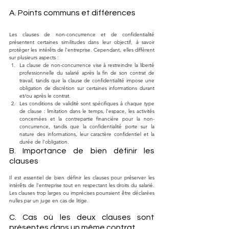
A. Points communs et différences
Les clauses de non-concurrence et de confidentialité 
présentent certaines similitudes dans leur objectif, à savoir 
protéger les intérêts de l'entreprise. Cependant, elles diffèrent 
sur plusieurs aspects :
La clause de non-concurrence vise à restreindre la liberté 
professionnelle du salarié après la fin de son contrat de 
travail, tandis que la clause de confidentialité impose une 
obligation de discrétion sur certaines informations durant 
et/ou après le contrat.
Les conditions de validité sont spécifiques à chaque type 
de clause : limitation dans le temps, l'espace, les activités 
concernées et la contrepartie financière pour la non-
concurrence, tandis que la confidentialité porte sur la 
nature des informations, leur caractère confidentiel et la 
durée de l'obligation.
B. Importance de bien définir les 
clauses
Il est essentiel de bien définir les clauses pour préserver les 
intérêts de l'entreprise tout en respectant les droits du salarié. 
Les clauses trop larges ou imprécises pourraient être déclarées 
nulles par un juge en cas de litige.
C. Cas où les deux clauses sont 
présentes dans un même contrat