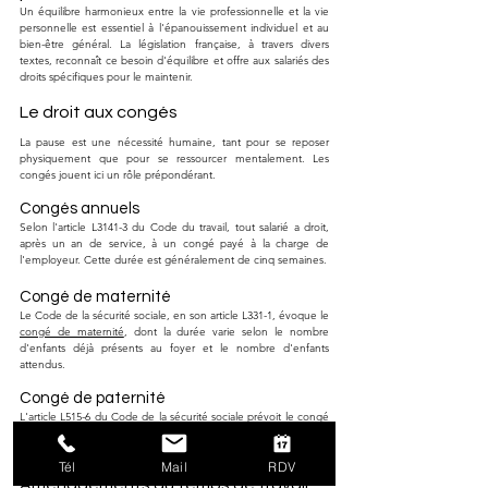
Un équilibre harmonieux entre la vie professionnelle et la vie 
personnelle est essentiel à l'épanouissement individuel et au 
bien-être général. La législation française, à travers divers 
textes, reconnaît ce besoin d'équilibre et offre aux salariés des 
droits spécifiques pour le maintenir.
Le droit aux congés
La pause est une nécessité humaine, tant pour se reposer 
physiquement que pour se ressourcer mentalement. Les 
congés jouent ici un rôle prépondérant.
Congés annuels
Selon l'article L3141-3 du Code du travail, tout salarié a droit, 
après un an de service, à un congé payé à la charge de 
l'employeur. Cette durée est généralement de cinq semaines.
Congé de maternité
Le Code de la sécurité sociale, en son article L331-1, évoque le 
congé de maternité
, dont la durée varie selon le nombre 
d'enfants déjà présents au foyer et le nombre d'enfants 
attendus.
Congé de paternité
L'article L515-6 du Code de la sécurité sociale prévoit le congé 
de paternité, reconnaissant l'importance de la présence du 
père lors des premiers jours de l'enfant.
Tél
Mail
RDV
Aménagements du temps de travail