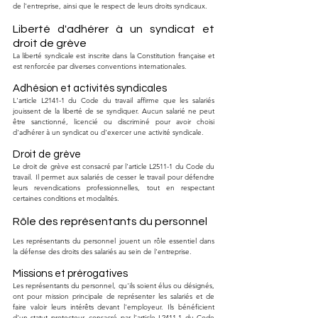
de l'entreprise, ainsi que le respect de leurs droits syndicaux.
Liberté d'adhérer à un syndicat et 
droit de grève
La liberté syndicale est inscrite dans la Constitution française et 
est renforcée par diverses conventions internationales.
Adhésion et activités syndicales
L'article L2141-1 du Code du travail affirme que les salariés 
jouissent de la liberté de se syndiquer. Aucun salarié ne peut 
être sanctionné, licencié ou discriminé pour avoir choisi 
d'adhérer à un syndicat ou d'exercer une activité syndicale.
Droit de grève
Le droit de grève est consacré par l'article L2511-1 du Code du 
travail. Il permet aux salariés de cesser le travail pour défendre 
leurs revendications professionnelles, tout en respectant 
certaines conditions et modalités.
Rôle des représentants du personnel
Les représentants du personnel jouent un rôle essentiel dans 
la défense des droits des salariés au sein de l'entreprise.
Missions et prérogatives
Les représentants du personnel, qu'ils soient élus ou désignés, 
ont pour mission principale de représenter les salariés et de 
faire valoir leurs intérêts devant l'employeur. Ils bénéficient 
d'un statut protecteur, consacré par l'article L2411-1 du Code 