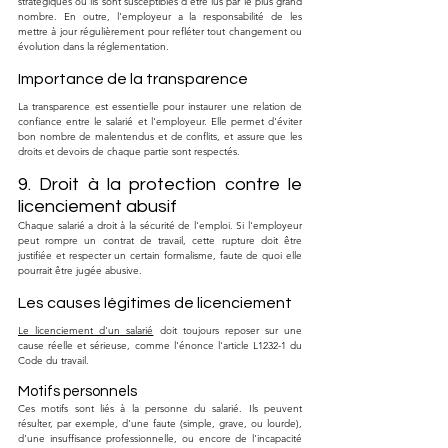
stratégiques où ils sont susceptibles d'être lus par le plus grand 
nombre. En outre, l'employeur a la responsabilité de les 
mettre à jour régulièrement pour refléter tout changement ou 
évolution dans la réglementation.
Importance de la transparence
La transparence est essentielle pour instaurer une relation de 
confiance entre le salarié et l'employeur. Elle permet d'éviter 
bon nombre de malentendus et de conflits, et assure que les 
droits et devoirs de chaque partie sont respectés.
9. Droit à la protection contre le 
licenciement abusif
Chaque salarié a droit à la sécurité de l'emploi. Si l'employeur 
peut rompre un contrat de travail, cette rupture doit être 
justifiée et respecter un certain formalisme, faute de quoi elle 
pourrait être jugée abusive.
Les causes légitimes de licenciement
Le licenciement d'un salarié
 doit toujours reposer sur une 
cause réelle et sérieuse, comme l'énonce l'article L1232-1 du 
Code du travail.
Motifs personnels
Ces motifs sont liés à la personne du salarié. Ils peuvent 
résulter, par exemple, d'une faute (simple, grave, ou lourde), 
d'une insuffisance professionnelle, ou encore de l'incapacité 