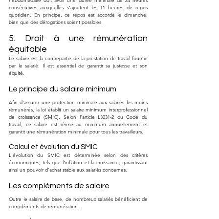
hebdomadaire doit avoir une durée minimale de 24 heures 
consécutives auxquelles s'ajoutent les 11 heures de repos 
quotidien. En principe, ce repos est accordé le dimanche, 
bien que des dérogations soient possibles.
5. Droit à une rémunération 
équitable
Le salaire est la contrepartie de la prestation de travail fournie 
par le salarié. Il est essentiel de garantir sa justesse et son 
équité.
Le principe du salaire minimum
Afin d'assurer une protection minimale aux salariés les moins 
rémunérés, la loi établit un salaire minimum interprofessionnel 
de croissance (SMIC). Selon l'article L3231-2 du Code du 
travail, ce salaire est révisé au minimum annuellement et 
garantit une rémunération minimale pour tous les travailleurs.
Calcul et évolution du SMIC
L'évolution du SMIC est déterminée selon des critères 
économiques, tels que l'inflation et la croissance, garantissant 
ainsi un pouvoir d'achat stable aux salariés concernés.
Les compléments de salaire
Outre le salaire de base, de nombreux salariés bénéficient de 
compléments de rémunération.