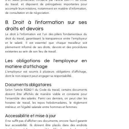
du travail, et disposent de prérogatives importantes pour 
accomplir leurs missions, notamment en matière d'information, 
de consultation et de négociation.
8. Droit à l'information sur ses 
droits et devoirs
Le droit à l'information est l'un des piliers fondamentaux du 
droit du travail, garantissant la transparence entre l'employeur 
et le salarié. Il est essentiel que chaque travailleur soit 
pleinement informé de ses droits, devoirs et des procédures 
existantes au sein de son lieu de travail.
Les obligations de l'employeur en 
matière d'affichage
L'employeur est soumis à plusieurs obligations d'affichage, 
dont le non-respect peut engager sa responsabilité.
Documents obligatoires
Selon l'article R2262-1 du Code du travail, certains documents 
doivent être affichés de manière visible et constante pour 
l'ensemble des salariés. Parmi ces derniers, on peut citer les 
horaires de travail, les repos hebdomadaires, le règlement 
intérieur, et l'égalité salariale entre hommes et femmes.
Accessibilité et mise à jour
Il ne suffit pas d'afficher ces documents, encore faut-il garantir 
leur accessibilité. Ils doivent être placés dans des endroits 