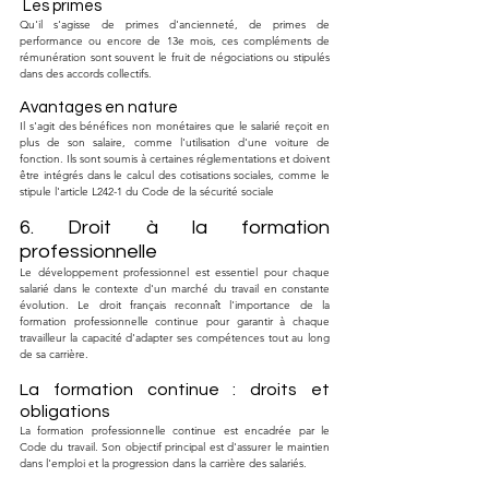
 Les primes
Qu'il s'agisse de primes d'ancienneté, de primes de 
performance ou encore de 13e mois, ces compléments de 
rémunération sont souvent le fruit de négociations ou stipulés 
dans des accords collectifs.
Avantages en nature
Il s'agit des bénéfices non monétaires que le salarié reçoit en 
plus de son salaire, comme l'utilisation d'une voiture de 
fonction. Ils sont soumis à certaines réglementations et doivent 
être intégrés dans le calcul des cotisations sociales, comme le 
stipule l'article L242-1 du Code de la sécurité sociale
6. Droit à la formation 
professionnelle
Le développement professionnel est essentiel pour chaque 
salarié dans le contexte d'un marché du travail en constante 
évolution. Le droit français reconnaît l'importance de la 
formation professionnelle continue pour garantir à chaque 
travailleur la capacité d'adapter ses compétences tout au long 
de sa carrière.
La formation continue : droits et 
obligations
La formation professionnelle continue est encadrée par le 
Code du travail. Son objectif principal est d'assurer le maintien 
dans l'emploi et la progression dans la carrière des salariés.