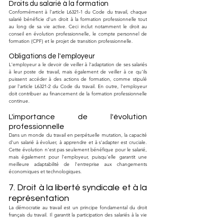
Droits du salarié à la formation
Conformément à l'article L6321-1 du Code du travail, chaque 
salarié bénéficie d'un droit à la formation professionnelle tout 
au long de sa vie active. Ceci inclut notamment le droit au 
conseil en évolution professionnelle, le compte personnel de 
formation (CPF) et le projet de transition professionnelle.
Obligations de l'employeur
L'employeur a le devoir de veiller à l'adaptation de ses salariés 
à leur poste de travail, mais également de veiller à ce qu'ils 
puissent accéder à des actions de formation, comme stipulé 
par l'article L6321-2 du Code du travail. En outre, l'employeur 
doit contribuer au financement de la formation professionnelle 
continue.
L'importance de l'évolution 
professionnelle
Dans un monde du travail en perpétuelle mutation, la capacité 
d'un salarié à évoluer, à apprendre et à s'adapter est cruciale. 
Cette évolution n'est pas seulement bénéfique pour le salarié, 
mais également pour l'employeur, puisqu'elle garantit une 
meilleure adaptabilité de l'entreprise aux changements 
économiques et technologiques.
7. Droit à la liberté syndicale et à la 
représentation
La démocratie au travail est un principe fondamental du droit 
français du travail. Il garantit la participation des salariés à la vie 