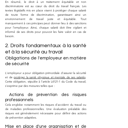
En résumé, le droit à un traitement équitable et non 
discriminatoire est au cœur du droit du travail français. Les 
textes législatifs mis en place visent à protéger chaque salarié 
de toute forme de discrimination, garantissant ainsi un 
environnement de travail juste et équitable. Tout 
manquement à ces principes peut donner lieu à des sanctions 
pour l'employeur. Ainsi, chaque salarié doit être vigilant et 
informé de ses droits pour pouvoir les faire valoir en cas de 
besoin.
2. Droits fondamentaux à la santé 
et à la sécurité au travail
Obligations de l'employeur en matière 
de sécurité
L'employeur a pour obligation primordiale d'assurer la sécurité 
et de 
protéger la santé physique et mentale de ses salariés
. 
Cette obligation, stipulée à l'article L4121-1 du Code du travail, 
s'exprime par des mesures telles que :
 Actions de prévention des risques 
professionnels
Cela englobe notamment les risques d'accident du travail ou 
de maladies professionnelles. Une évaluation préalable des 
risques est généralement nécessaire pour définir des actions 
de prévention adaptées.
Mise en place d'une organisation et de 