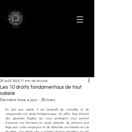
29 août 2023
11 min de lecture
Les 10 droits fondamentaux de tout
salarié
Dernière mise à jour :
20 mars
En tant que salarié, il est impératif de connaître et de 
comprendre vos droits fondamentaux. En effet, être informé 
des garanties légales qui vous protègent vous permet 
d'exercer vos fonctions en toute sérénité, de prévenir tout 
litige avec votre employeur et de défendre vos intérêts en cas 
de litige. Cet article vise à éclairer chaque travailleur sur les 