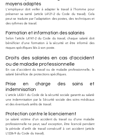
moyens adaptés
L'employeur doit veiller à adapter le travail à l'homme pour 
préserver sa santé (article L4121-2 du Code du travail). Cela 
peut se traduire par l'adaptation des postes, des techniques et 
des rythmes de travail.
Formation et information des salariés
Selon l'article L4141-2 du Code du travail, chaque salarié doit 
bénéficier d'une formation à la sécurité et être informé des 
risques spécifiques liés à son poste.
Droits des salariés en cas d'accident 
ou de maladie professionnelle
En cas d'accident du travail ou de maladie professionnelle, le 
salarié bénéficie de protections spécifiques.
Prise en charge des soins et 
indemnisation
L'article L433-1 du Code de la sécurité sociale garantit au salarié 
une indemnisation par la Sécurité sociale des soins médicaux 
et des éventuels arrêts de travail.
Protection contre le licenciement
Le salarié victime d'un accident du travail ou d'une maladie 
professionnelle ne peut, sauf exception, être licencié pendant 
la période d'arrêt de travail consécutif à cet accident (article 
L1226-9 du Code du travail).