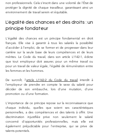
non professionnels. Cela s'inscrit dans une volonté de l'État de 
protéger la dignité de chaque travailleur, garantissant ainsi un 
environnement de travail serein et équitable.
L'égalité des chances et des droits : un 
principe fondateur
L'égalité des chances est un principe fondamental en droit 
français. Elle vise à garantir à tous les salariés la possibilité 
d'accéder à l'emploi, de se former et de progresser dans leur 
carrière sur la seule base de leurs compétences et de leurs 
mérites. Le Code du travail, dans son article L1142-1, édicte 
que tout employeur doit assurer, pour un même travail ou 
pour un travail de valeur égale, l'égalité de rémunération entre 
les femmes et les hommes. 
De surcroît, l'
article L1142-2 du Code du travail
 interdit à 
l'employeur de prendre en compte le sexe du salarié pour 
décider de son embauche, lors d'une mutation, d'une 
promotion ou d'une formation.
L'importance de ce principe repose sur la reconnaissance que 
chaque individu, quelles que soient ses caractéristiques 
personnelles, a des compétences et des talents à offrir. Une 
discrimination injustifiée prive non seulement le salarié 
concerné d'opportunités professionnelles, mais elle est 
également préjudiciable pour l'entreprise, qui se prive de 
talents potentiels.