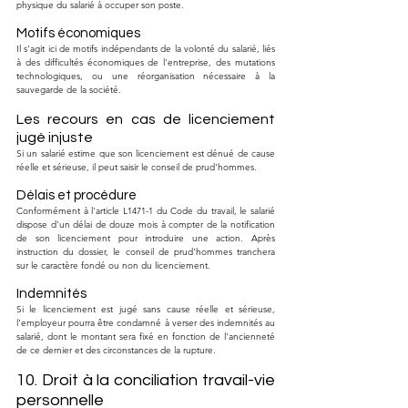
physique du salarié à occuper son poste.
Motifs économiques
Il s'agit ici de motifs indépendants de la volonté du salarié, liés 
à des difficultés économiques de l'entreprise, des mutations 
technologiques, ou une réorganisation nécessaire à la 
sauvegarde de la société.
Les recours en cas de licenciement 
jugé injuste
Si un salarié estime que son licenciement est dénué de cause 
réelle et sérieuse, il peut saisir le conseil de prud'hommes.
Délais et procédure
Conformément à l'article L1471-1 du Code du travail, le salarié 
dispose d'un délai de douze mois à compter de la notification 
de son licenciement pour introduire une action. Après 
instruction du dossier, le conseil de prud'hommes tranchera 
sur le caractère fondé ou non du licenciement.
Indemnités
Si le licenciement est jugé sans cause réelle et sérieuse, 
l'employeur pourra être condamné à verser des indemnités au 
salarié, dont le montant sera fixé en fonction de l'ancienneté 
de ce dernier et des circonstances de la rupture.
10. Droit à la conciliation travail-vie 
personnelle