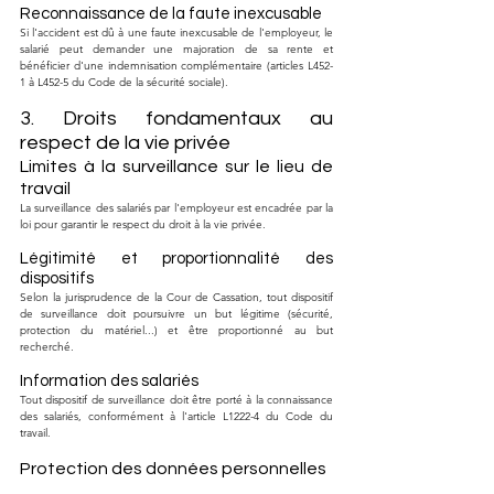
Reconnaissance de la faute inexcusable
Si l'accident est dû à une faute inexcusable de l'employeur, le 
salarié peut demander une majoration de sa rente et 
bénéficier d'une indemnisation complémentaire (articles L452-
1 à L452-5 du Code de la sécurité sociale).
3. Droits fondamentaux au 
respect de la vie privée
Limites à la surveillance sur le lieu de 
travail
La surveillance des salariés par l'employeur est encadrée par la 
loi pour garantir le respect du droit à la vie privée.
Légitimité et proportionnalité des 
dispositifs
Selon la jurisprudence de la Cour de Cassation, tout dispositif 
de surveillance doit poursuivre un but légitime (sécurité, 
protection du matériel...) et être proportionné au but 
recherché.
Information des salariés
Tout dispositif de surveillance doit être porté à la connaissance 
des salariés, conformément à l'article L1222-4 du Code du 
travail.
Protection des données personnelles