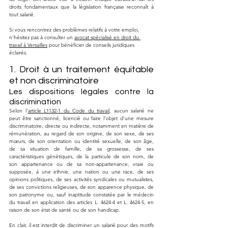
droits fondamentaux que la législation française reconnaît à 
tout salarié.
Si vous rencontrez des problèmes relatifs à votre emploi, 
n'hésitez pas à consulter un 
avocat spécialisé en droit du 
travail à Versailles
 pour bénéficier de conseils juridiques 
éclairés.
1. Droit à un traitement équitable 
et non discriminatoire
Les dispositions légales contre la 
discrimination
Selon l'
article L1132-1 du Code du travail
, aucun salarié ne 
peut être sanctionné, licencié ou faire l'objet d'une mesure 
discriminatoire, directe ou indirecte, notamment en matière de 
rémunération, au regard de son origine, de son sexe, de ses 
mœurs, de son orientation ou identité sexuelle, de son âge, 
de sa situation de famille, de sa grossesse, de ses 
caractéristiques génétiques, de la particule de son nom, de 
son appartenance ou de sa non-appartenance, vraie ou 
supposée, à une ethnie, une nation ou une race, de ses 
opinions politiques, de ses activités syndicales ou mutualistes, 
de ses convictions religieuses, de son apparence physique, de 
son patronyme ou, sauf inaptitude constatée par le médecin 
du travail en application des articles L. 4624-4 et L. 4624-5, en 
raison de son état de santé ou de son handicap.
En clair, il est interdit de discriminer un salarié pour des motifs 