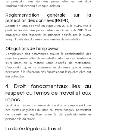
La protection des données personnelles est un droit 
fondamental reconnu à chaque individu.
Réglementation générale sur la 
protection des données (RGPD)
Adopté en 2016 et entré en vigueur en 2018, le RGPD vise à 
protéger les données personnelles des citoyens de l'UE. Tout 
employeur doit respecter les principes édictés par le RGPD 
lorsqu'il traite des données personnelles de ses salariés.
Obligations de l'employeur
L'employeur doit notamment assurer la confidentialité des 
données personnelles de ses salariés, informer ces derniers de 
leurs droits en la matière (droit d'accès, de rectification, 
d'opposition...), et ne conserver les données que le temps 
nécessaire à la réalisation des finalités pour lesquelles elles ont 
été collectées.
4. Droit fondamentaux liés au 
respect du temps de travail et aux 
repos
Le droit au respect du temps de travail et aux repos est l'une 
des pierres angulaires du droit du travail français, permettant 
de garantir un équilibre entre la vie professionnelle et 
personnelle du salarié.
La durée légale du travail