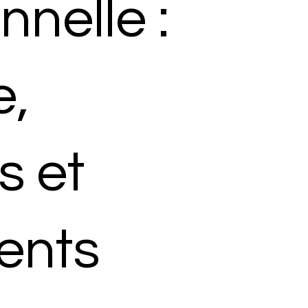
nnelle :
e,
s et
ents