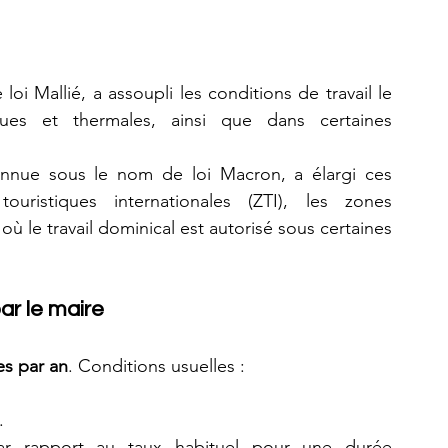
e loi Mallié, a assoupli les conditions de travail le 
ues et thermales, ainsi que dans certaines 
onnue sous le nom de loi Macron, a élargi ces 
uristiques internationales (ZTI), les zones 
où le travail dominical est autorisé sous certaines 
ar le maire
s par an
. Conditions usuelles :
.
ar rapport au taux habituel pour une durée 