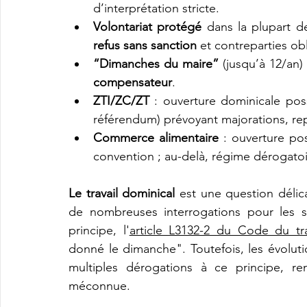
d’interprétation stricte.
Volontariat protégé
refus sans sanction
 et contreparties obl
“Dimanches du maire”
 (jusqu’à 12/an) 
compensateur
.
ZTI/ZC/ZT
 : ouverture dominicale poss
référendum) prévoyant majorations, 
Commerce alimentaire
 : ouverture pos
convention ; au-delà, régime dérogatoi
Le travail dominical
 est une question délica
de nombreuses interrogations pour les sa
principe, l'
article L3132-2 du Code du tra
donné le dimanche". Toutefois, les évolut
multiples dérogations à ce principe, re
méconnue.