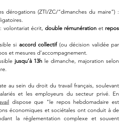
 dans la plupart des dérogations (ZTI/ZC/“dimanches du maire”) : 
igatoires.
: volontariat écrit, 
double rémunération
 et 
repos 
ible si 
accord collectif
 (ou décision validée par 
repos et mesures d’accompagnement.
sible 
jusqu’à 13h
 le dimanche, majoration selon 
re.
te au sein du droit du travail français, soulevant 
lariés et les employeurs du secteur privé. En 
vail
 dispose que "le repos hebdomadaire est 
ions économiques et sociétales ont conduit à de 
ndant la réglementation complexe et souvent 