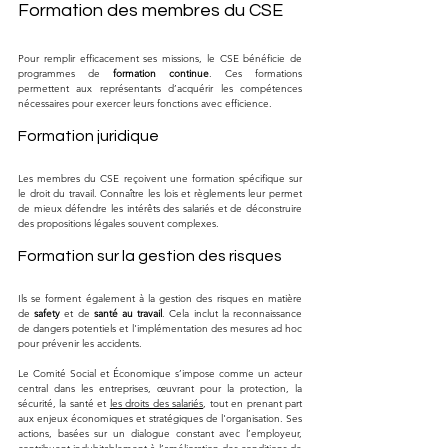
Formation des membres du CSE
Pour remplir efficacement ses missions, le CSE bénéficie de 
programmes de 
formation continue
. Ces formations 
permettent aux représentants d’acquérir les compétences 
nécessaires pour exercer leurs fonctions avec efficience.
Formation juridique
Les membres du CSE reçoivent une formation spécifique sur 
le droit du travail. Connaître les lois et règlements leur permet 
de mieux défendre les intérêts des salariés et de déconstruire 
des propositions légales souvent complexes.
Formation sur la gestion des risques
Ils se forment également à la gestion des risques en matière 
de 
safety
 et de 
santé au travail
. Cela inclut la reconnaissance 
de dangers potentiels et l'implémentation des mesures ad hoc 
pour prévenir les accidents.
Le Comité Social et Économique s’impose comme un acteur 
central dans les entreprises, œuvrant pour la protection, la 
sécurité, la santé et 
les droits des salariés
, tout en prenant part 
aux enjeux économiques et stratégiques de l'organisation. Ses 
actions, basées sur un dialogue constant avec l’employeur, 