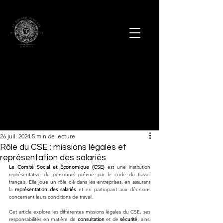
26 juil. 2024
5 min de lecture
Rôle du CSE : missions légales et
représentation des salariés
Le Comité Social et Économique (CSE)
 est une institution 
représentative du personnel prévue par le code du travail 
français. Elle joue un rôle clé dans les entreprises, en assurant 
la 
représentation des salariés
 et en participant aux décisions 
concernant leurs conditions de travail. 
Cet article explore les différentes missions légales du CSE, ses 
responsabilités en matière de 
consultation
 et de 
sécurité
, ainsi 