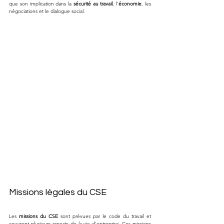
que son implication dans la 
sécurité au travail
, l’
économie
, les 
négociations et le dialogue social.
Missions légales du CSE
Les 
missions du CSE
 sont prévues par le code du travail et 
couvrent plusieurs aspects de la vie d’entreprise. Ces missions 