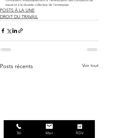
contribuent indubitablement à l’amélioration des conditions de 
travail et à la réussite collective de l'entreprise.
POSTS À LA UNE
DROIT DU TRAVAIL
Voir tout
Posts récents
Tél
Mail
RDV