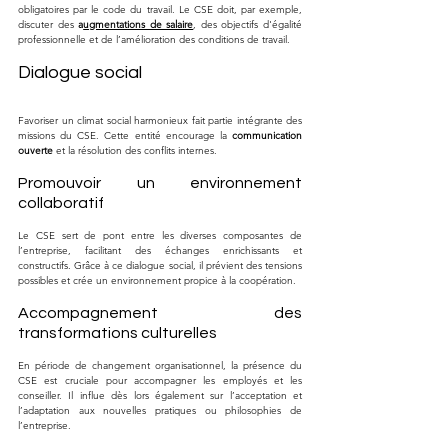
obligatoires par le code du travail. Le CSE doit, par exemple, 
discuter des 
a
ugmentations de salaire
, des objectifs d'égalité 
professionnelle et de l’amélioration des conditions de travail.
Dialogue social
Favoriser un climat social harmonieux fait partie intégrante des 
missions du CSE. Cette entité encourage la 
communication 
ouverte
 et la résolution des conflits internes.
Promouvoir un environnement 
collaboratif
Le CSE sert de pont entre les diverses composantes de 
l’entreprise, facilitant des échanges enrichissants et 
constructifs. Grâce à ce dialogue social, il prévient des tensions 
possibles et crée un environnement propice à la coopération.
Accompagnement des 
transformations culturelles
En période de changement organisationnel, la présence du 
CSE est cruciale pour accompagner les employés et les 
conseiller. Il influe dès lors également sur l’acceptation et 
l’adaptation aux nouvelles pratiques ou philosophies de 
l’entreprise.