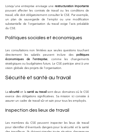
Lorsqu’une entreprise envisage une 
restructuration importante
pouvant affecter les contrats de travail ou les conditions de 
travail, elle doit obligatoirement consulter le CSE. Par exemple, 
un plan de sauvegarde de l’emploi ou une modification 
substantielle de l’organisation du travail exige l’avis préalable 
du CSE.
Politiques sociales et économiques
Les consultations non limitées aux seules questions touchant 
directement les salariés peuvent inclure des 
politiques 
économiques de l’entreprise
, comme les changements 
stratégiques ou budgétaires futurs. Le CSE participe ainsi à une 
vision globale des projets de l’organisation.
Sécurité et santé au travail
La 
sécurité
 et la 
santé au travail
 sont deux domaines où le CSE 
exerce des obligations significatives. Sa mission ici consiste à 
assurer un cadre de travail sûr et sain pour tous les employés.
Inspection des lieux de travail
Les membres du CSE peuvent inspecter les lieux de travail 
pour identifier d'éventuels dangers pour la sécurité et la santé 
des travailleurs. Ils doivent signaler toute situation dangereuse 