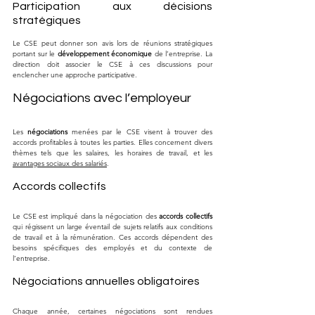
Participation aux décisions 
stratégiques
Le CSE peut donner son avis lors de réunions stratégiques 
portant sur le 
développement économique
 de l’entreprise. La 
direction doit associer le CSE à ces discussions pour 
enclencher une approche participative.
Négociations avec l’employeur
Les 
négociations
 menées par le CSE visent à trouver des 
accords profitables à toutes les parties. Elles concernent divers 
thèmes tels que les salaires, les horaires de travail, et les 
avantages sociaux des salariés
.
Accords collectifs
Le CSE est impliqué dans la négociation des 
accords collectifs
qui régissent un large éventail de sujets relatifs aux conditions 
de travail et à la rémunération. Ces accords dépendent des 
besoins spécifiques des employés et du contexte de 
l’entreprise.
Négociations annuelles obligatoires
Chaque année, certaines négociations sont rendues 