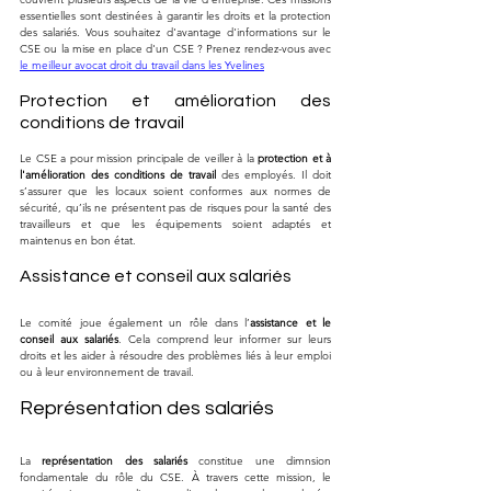
essentielles sont destinées à garantir les droits et la protection 
des salariés. Vous souhaitez d'avantage d'informations sur le 
CSE ou la mise en place d'un CSE ? Prenez rendez-vous avec 
le meilleur avocat droit du travail dans les Yvelines
Protection et amélioration des 
conditions de travail
Le CSE a pour mission principale de veiller à la 
protection et à 
l'amélioration des conditions de travail
 des employés. Il doit 
s’assurer que les locaux soient conformes aux normes de 
sécurité, qu’ils ne présentent pas de risques pour la santé des 
travailleurs et que les équipements soient adaptés et 
maintenus en bon état.
Assistance et conseil aux salariés
Le comité joue également un rôle dans l’
assistance et le 
conseil aux salariés
. Cela comprend leur informer sur leurs 
droits et les aider à résoudre des problèmes liés à leur emploi 
ou à leur environnement de travail.
Représentation des salariés
La 
représentation des salariés
 constitue une dimnsion 
fondamentale du rôle du CSE. À travers cette mission, le 