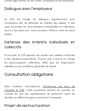
comité agit comme un lien entre l'employeur et les employés.
Dialogue avec l’employeur
Le CSE est chargé de dialoguer régulièrement avec 
l’employeur afin de défendre les intérêts des salariés. Il doit 
aussi soumettre les revendications individuelles et collectives, 
tout en favorisant une communication efficace entre les deux 
parties.
Défense des intérêts individuels et 
collectifs
D’une part, le CSE apporte son soutien aux salariés confrontés 
à des situations particulières. D’autre part, il prend en charge 
les préoccupations collectives, telles que les négociations 
salariales ou les conditions générales de travail.
Consultation obligatoire
Dans certaines circonstances, 
l'employeur est tenu de 
consulter le CSE
. Cette procédure permet de prendre en 
compte les avis des représentants du personnel avant de 
décider sur différents sujets concernant l'entreprise.
Projet de restructuration