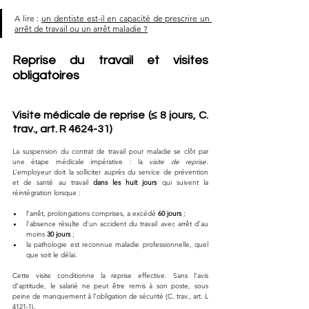
A lire : 
un dentiste est-il en capacité de prescrire un 
arrêt de travail ou un arrêt maladie ?
Reprise du travail et visites 
obligatoires
Visite médicale de reprise (≤ 8 jours, C. 
trav., art. R 4624-31)
La suspension du contrat de travail pour maladie se clôt par 
une étape médicale impérative : la 
visite de reprise
. 
L’employeur doit la solliciter auprès du service de prévention 
et de santé au travail 
dans les huit jours
 qui suivent la 
réintégration lorsque :
l’arrêt, prolongations comprises, a excédé 
60 jours
 ;
l’absence résulte d’un accident du travail avec arrêt d’au 
moins 
30 jours
 ;
la pathologie est reconnue maladie professionnelle, quel 
que soit le délai.
Cette visite conditionne la reprise effective. Sans l’avis 
d’aptitude, le salarié ne peut être remis à son poste, sous 
peine de manquement à l’obligation de sécurité (C. trav., art. L 
4121-1). 