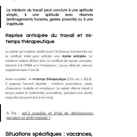
Le médecin du travail peut conclure à une aptitude 
simple, à une aptitude avec réserves 
(aménagements horaires, gestes proscrits) ou à une 
inaptitude.
Reprise anticipée du travail et mi-
temps thérapeutique
Le salarié qui s’estime rétabli avant l’échéance mentionnée sur 
le certificat initial peut solliciter une 
reprise anticipée
. Le 
médecin traitant délivre alors un certificat de 
reprise anticipée
, 
transmis à la CPAM et à l’employeur ; aucun délai de carence 
supplémentaire n’est dû.
Autre modalité : le 
mi-temps thérapeutique
 (CSS, art. L 323-3). 
Il suppose l’accord tripartite : médecin prescripteur, caisse 
d’assurance maladie et employeur. Le salarié alterne travail à 
temps partiel et indemnités journalières, pendant une durée 
négociée (souvent trois à six mois).
A lire : 
est-il possible et légal de démissionner 
pendant un arrêt maladie ?
Situations spécifiques : vacances, 