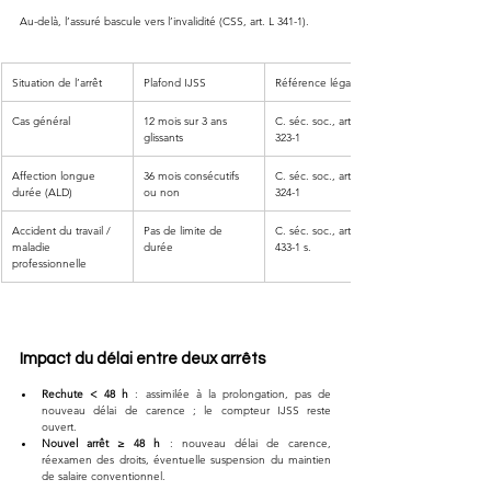
Au-delà, l’assuré bascule vers l’invalidité (CSS, art. L 341-1).
Situation de l’arrêt
Plafond IJSS
Référence légale
Cas général
12 mois sur 3 ans 
C. séc. soc., art. R 
glissants
323-1
Affection longue 
36 mois consécutifs 
C. séc. soc., art. L 
durée (ALD)
ou non
324-1
Accident du travail / 
Pas de limite de 
C. séc. soc., art. L 
maladie 
durée
433-1 s.
professionnelle
Impact du délai entre deux arrêts
Rechute < 48 h
 : assimilée à la prolongation, pas de 
nouveau délai de carence ; le compteur IJSS reste 
ouvert.
Nouvel arrêt ≥ 48 h
 : nouveau délai de carence, 
réexamen des droits, éventuelle suspension du maintien 
de salaire conventionnel.