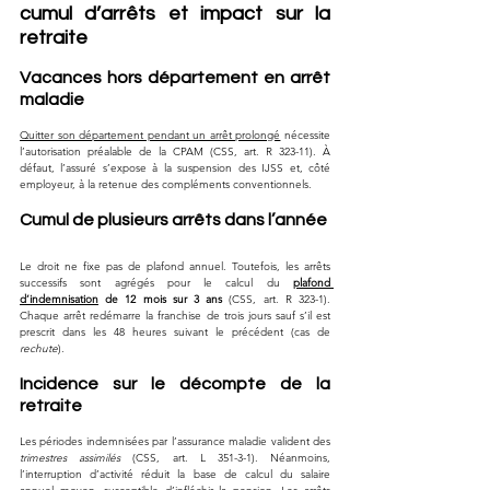
cumul d’arrêts et impact sur la 
retraite
Vacances hors département en arrêt 
maladie
Quitter son département pendant un arrêt prolongé
 nécessite 
l’autorisation préalable de la CPAM (CSS, art. R 323-11). À 
défaut, l’assuré s’expose à la suspension des IJSS et, côté 
employeur, à la retenue des compléments conventionnels.
Cumul de plusieurs arrêts dans l’année
Le droit ne fixe pas de plafond annuel. Toutefois, les arrêts 
successifs sont agrégés pour le calcul du 
plafond 
d’indemnisation
 de 12 mois sur 3 ans
 (CSS, art. R 323-1). 
Chaque arrêt redémarre la franchise de trois jours sauf s’il est 
prescrit dans les 48 heures suivant le précédent (cas de 
rechute
).
Incidence sur le décompte de la 
retraite
Les périodes indemnisées par l’assurance maladie valident des 
trimestres assimilés
 (CSS, art. L 351-3-1). Néanmoins, 
l’interruption d’activité réduit la base de calcul du salaire 