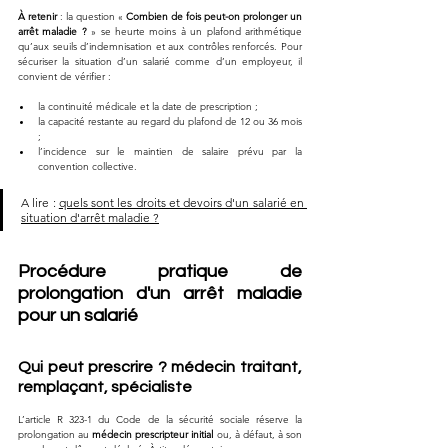
À retenir
 : la question « 
Combien de fois peut-on prolonger un 
arrêt maladie ?
 » se heurte moins à un plafond arithmétique 
qu’aux seuils d’indemnisation et aux contrôles renforcés. Pour 
sécuriser la situation d’un salarié comme d’un employeur, il 
convient de vérifier :
la continuité médicale et la date de prescription ;
la capacité restante au regard du plafond de 12 ou 36 mois 
;
l’incidence sur le maintien de salaire prévu par la 
convention collective.
A lire : 
quels sont les droits et devoirs d'un salarié en 
situation d'arrêt maladie ?
Procédure pratique de 
prolongation d'un arrêt maladie 
pour un salarié
Qui peut prescrire ? médecin traitant, 
remplaçant, spécialiste
L’article R 323-1 du Code de la sécurité sociale réserve la 
prolongation au 
médecin prescripteur initial
 ou, à défaut, à son 