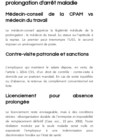
prolongation d'arrêt maladie
Médecin-conseil de la CPAM vs 
médecin du travail
Le médecin-conseil apprécie la légitimité médicale de la 
prolongation ; le médecin du travail, lui, statue sur l’aptitude à 
la reprise. Le premier peut interrompre l’IJSS, le second 
imposer un aménagement de poste.
Contre-visite patronale et sanctions
L’employeur qui maintient le salaire dispose, en vertu de 
l’article L 323-6 CSS, d’un droit de contrôle : contre-visite à 
domicile par un praticien mandaté. En cas de sortie injustifiée 
ou d’absence, la retenue du complément conventionnel est 
licite.
Licenciement pour absence 
prolongée
Le licenciement reste envisageable, mais à des conditions 
strictes : désorganisation durable de l’entreprise et impossibilité 
de remplacement définitif (Cass. soc., 23 janv. 2002). Toute 
résiliation motivée par la seule maladie serait nulle et 
exposerait l’employeur à une indemnisation pour 
discrimination fondée sur l’état de santé.