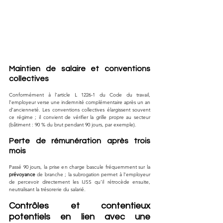
Maintien de salaire et conventions 
collectives
Conformément à l’article L 1226-1 du Code du travail, 
l’employeur verse une indemnité complémentaire après un an 
d’ancienneté. Les conventions collectives élargissent souvent 
ce régime ; il convient de vérifier la grille propre au secteur 
(bâtiment : 90 % du brut pendant 90 jours, par exemple).
Perte de rémunération après trois 
mois
Passé 90 jours, la prise en charge bascule fréquemment sur la 
prévoyance
 de branche ; la subrogation permet à l’employeur 
de percevoir directement les IJSS qu’il rétrocède ensuite, 
neutralisant la trésorerie du salarié.
Contrôles et contentieux 
potentiels en lien avec une 