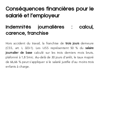
Conséquences financières pour le 
salarié et l’employeur
Indemnités journalières : calcul, 
carence, franchise
Hors accident du travail, la franchise de 
trois jours
 demeure 
(CSS, art. L 323-1). Les IJSS représentent 50 % du 
salaire 
journalier de base
 calculé sur les trois derniers mois bruts, 
plafonné à 1,8 Smic. Au-delà de 30 jours d’arrêt, le taux majoré 
de 66,66 % peut s’appliquer si le salarié justifie d’au moins trois 
enfants à charge.