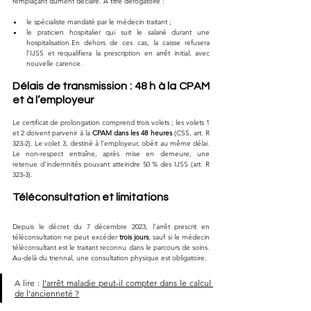
remplaçant dûment déclaré. À titre dérogatoire :
le spécialiste mandaté par le médecin traitant ;
le praticien hospitalier qui suit le salarié durant une 
hospitalisation.En dehors de ces cas, la caisse refusera 
l’IJSS et requalifiera la prescription en arrêt initial, avec 
nouvelle carence.
Délais de transmission : 48 h à la CPAM 
et à l’employeur
Le certificat de prolongation comprend trois volets ; les volets 1 
et 2 doivent parvenir à la 
CPAM dans les 48 heures
 (CSS, art. R 
323-2). Le volet 3, destiné à l’employeur, obéit au même délai. 
Le non-respect entraîne, après mise en demeure, une 
retenue d’indemnités pouvant atteindre 50 % des IJSS (art. R 
323-3).
Téléconsultation et limitations
Depuis le décret du 7 décembre 2023, l’arrêt prescrit en 
téléconsultation ne peut excéder 
trois jours
, sauf si le médecin 
téléconsultant est le traitant reconnu dans le parcours de soins. 
Au-delà du triennal, une consultation physique est obligatoire.
A lire : 
l'arrêt maladie peut-il compter dans le calcul 
de l'ancienneté ?