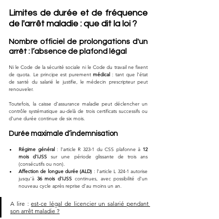
Limites de durée et de fréquence 
de l'arrêt maladie : que dit la loi ?
Nombre officiel de prolongations d'un 
arrêt : l’absence de plafond légal
Ni le Code de la sécurité sociale ni le Code du travail ne fixent 
de quota. Le principe est purement 
médical
 : tant que l’état 
de santé du salarié le justifie, le médecin prescripteur peut 
renouveler. 
Toutefois, la caisse d’assurance maladie peut déclencher un 
contrôle systématique au-delà de trois certificats successifs ou 
d’une durée continue de six mois.
Durée maximale d’indemnisation
Régime général
 : l’article R 323-1 du CSS plafonne à 
12 
mois d’IJSS
 sur une période glissante de trois ans 
(consécutifs ou non).
Affection de longue durée (ALD)
 : l’article L 324-1 autorise 
jusqu’à 
36 mois d’IJSS
 continues, avec possibilité d’un 
nouveau cycle après reprise d’au moins un an.
A lire : 
est-ce légal de licencier un salarié pendant 
son arrêt maladie ?