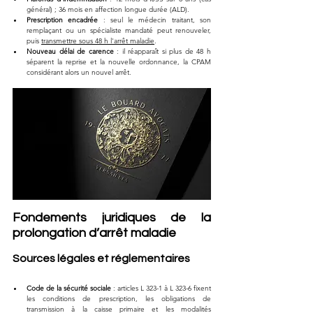
général) ; 36 mois en affection longue durée (ALD).
Prescription encadrée
 : seul le médecin traitant, son 
remplaçant ou un spécialiste mandaté peut renouveler, 
puis 
transmettre sous 48 h l'arrêt maladie
.
Nouveau délai de carence
 : il réapparaît si plus de 48 h 
séparent la reprise et la nouvelle ordonnance, la CPAM 
considérant alors un nouvel arrêt.
Fondements juridiques de la 
prolongation d’arrêt maladie
Sources légales et réglementaires
Code de la sécurité sociale
 : articles L 323-1 à L 323-6 fixent 
les conditions de prescription, les obligations de 
transmission à la caisse primaire et les modalités 