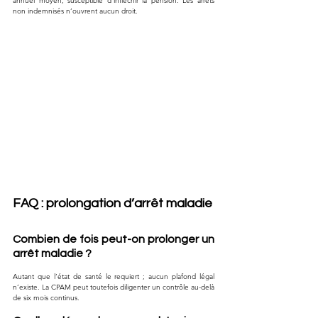
annuel moyen, susceptible d’infléchir la pension. Les arrêts 
non indemnisés n’ouvrent aucun droit.
FAQ : prolongation d’arrêt maladie
Combien de fois peut-on prolonger un 
arrêt maladie ?
Autant que l’état de santé le requiert ; aucun plafond légal 
n’existe. La CPAM peut toutefois diligenter un contrôle au-delà 
de six mois continus.