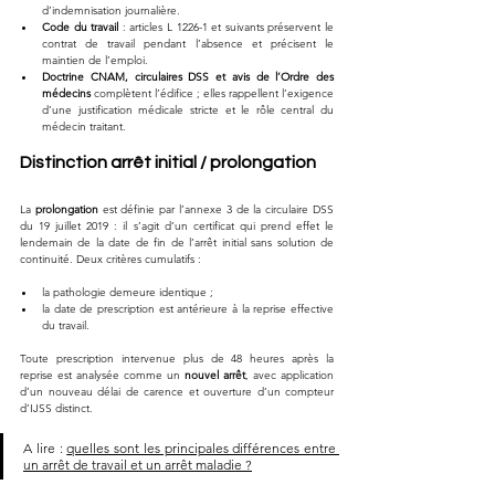
d’indemnisation journalière.
Code du travail
 : articles L 1226-1 et suivants préservent le 
contrat de travail pendant l’absence et précisent le 
maintien de l’emploi.
Doctrine CNAM, circulaires DSS et avis de l’Ordre des 
médecins
 complètent l’édifice ; elles rappellent l’exigence 
d’une justification médicale stricte et le rôle central du 
médecin traitant.
Distinction arrêt initial / prolongation
La 
prolongation
 est définie par l’annexe 3 de la circulaire DSS 
du 19 juillet 2019 : il s’agit d’un certificat qui prend effet le 
lendemain de la date de fin de l’arrêt initial sans solution de 
continuité. Deux critères cumulatifs :
la pathologie demeure identique ;
la date de prescription est antérieure à la reprise effective 
du travail.
Toute prescription intervenue plus de 48 heures après la 
reprise est analysée comme un 
nouvel arrêt
, avec application 
d’un nouveau délai de carence et ouverture d’un compteur 
d’IJSS distinct.
A lire : 
quelles sont les principales différences entre 
un arrêt de travail et un arrêt maladie ?