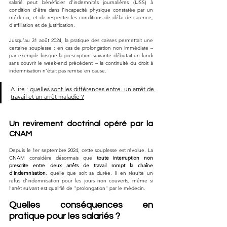
salarié peut bénéficier d’indemnités journalières (IJSS) à 
condition d’être dans l’incapacité physique constatée par un 
médecin, et de respecter les conditions de délai de carence, 
d’affiliation et de justification.
Jusqu’au 31 août 2024, la pratique des caisses permettait une 
certaine souplesse : en cas de prolongation non immédiate – 
par exemple lorsque la prescription suivante débutait un lundi 
sans couvrir le week-end précédent – la continuité du droit à 
indemnisation n’était pas remise en cause.
A lire : 
quelles sont les différences entre. un arrêt de 
travail et un arrêt maladie ?
Un revirement doctrinal opéré par la 
CNAM
Depuis le 1er septembre 2024, cette souplesse est révolue. La 
CNAM considère désormais que 
toute interruption non 
prescrite entre deux arrêts de travail rompt la chaîne 
d’indemnisation
, quelle que soit sa durée. Il en résulte un 
refus d’indemnisation pour les jours non couverts, même si 
l’arrêt suivant est qualifié de "prolongation" par le médecin.
Quelles conséquences en 
pratique pour les salariés ?