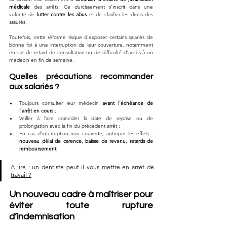
médicale
 des arrêts. Ce durcissement s’inscrit dans une 
volonté de 
lutter contre les abus
 et de clarifier les droits des 
assurés.
Toutefois, cette réforme risque d’exposer certains salariés de 
bonne foi à une interruption de leur couverture, notamment 
en cas de retard de consultation ou de difficulté d’accès à un 
médecin en fin de semaine.
Quelles précautions recommander 
aux salariés ?
Toujours consulter leur médecin 
avant l’échéance de 
l’arrêt en cours
 ;
Veiller à faire coïncider la date de reprise ou de 
prolongation avec la fin du précédent arrêt ;
En cas d’interruption non couverte, anticiper les effets : 
nouveau délai de carence, baisse de revenu, retards de 
remboursement
.
A lire : 
un dentiste peut-il vous mettre en arrêt de 
travail ?
Un nouveau cadre à maîtriser pour 
éviter toute rupture 
d’indemnisation