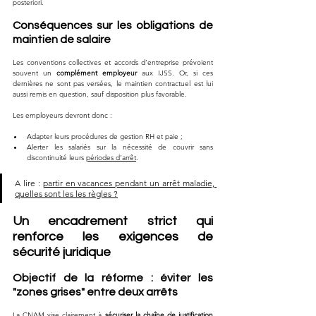
posteriori.
Conséquences sur les obligations de 
maintien de salaire
Les conventions collectives et accords d’entreprise prévoient 
souvent un 
complément employeur
 aux IJSS. Or, si ces 
dernières ne sont pas versées, le maintien contractuel est lui 
aussi remis en question, sauf disposition plus favorable.
Les employeurs devront donc :
Adapter leurs procédures de gestion RH et paie ;
Alerter les salariés sur la nécessité de couvrir sans 
discontinuité leurs 
périodes d’arrêt
.
A lire : 
partir en vacances pendant un arrêt maladie, 
quelles sont les les règles ?
Un encadrement strict qui 
renforce les exigences de 
sécurité juridique
Objectif de la réforme : éviter les 
"zones grises" entre deux arrêts
La CNAM vise clairement à 
sécuriser la chaîne de justification 