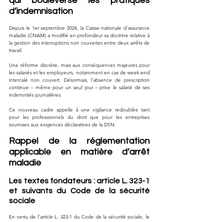
qui bouleverse les pratiques 
d’indemnisation
Depuis le 1er septembre 2024, la Caisse nationale d’assurance 
maladie (CNAM) a modifié en profondeur sa doctrine relative à 
la gestion des interruptions non couvertes entre deux arrêts de 
travail. 
Une réforme discrète, mais aux conséquences majeures pour 
les salariés et les employeurs, notamment en cas de week-end 
intercalé non couvert. Désormais, l'absence de prescription 
continue – même pour un seul jour – prive le salarié de ses 
indemnités journalières.
Ce nouveau cadre appelle à une vigilance redoublée tant 
pour les professionnels du droit que pour les entreprises 
soumises aux exigences déclaratives de la DSN.
Rappel de la réglementation 
applicable en matière d’arrêt 
maladie
Les textes fondateurs : article L. 323-1 
et suivants du Code de la sécurité 
sociale
En vertu de l’article L. 323-1 du Code de la sécurité sociale, le 