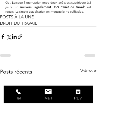
Oui. Lorsque l’interruption entre deux arrêts est supérieure à 2 
jours, un 
nouveau signalement DSN “arrêt de travail”
 est 
requis. La simple actualisation en mensuelle ne suffit plus.
POSTS À LA UNE
DROIT DU TRAVAIL
Voir tout
Posts récents
Tél
Mail
RDV