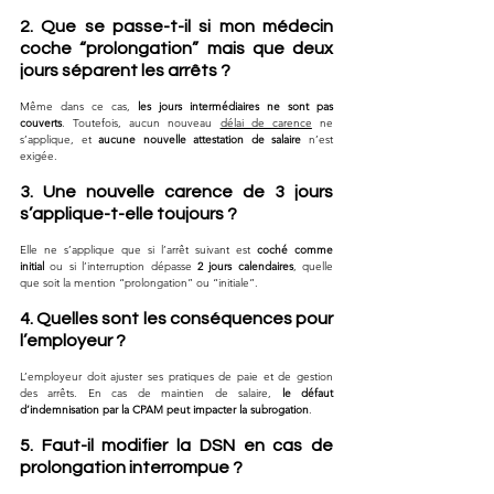
2. Que se passe-t-il si mon médecin 
coche “prolongation” mais que deux 
jours séparent les arrêts ?
Même dans ce cas, 
les jours intermédiaires ne sont pas 
couverts
. Toutefois, aucun nouveau 
délai de carence
 ne 
s’applique, et 
aucune nouvelle attestation de salaire
 n’est 
exigée.
3. Une nouvelle carence de 3 jours 
s’applique-t-elle toujours ?
Elle ne s’applique que si l’arrêt suivant est 
coché comme 
initial
 ou si l’interruption dépasse 
2 jours calendaires
, quelle 
que soit la mention “prolongation” ou “initiale”.
4. Quelles sont les conséquences pour 
l’employeur ?
L’employeur doit ajuster ses pratiques de paie et de gestion 
des arrêts. En cas de maintien de salaire, 
le défaut 
d’indemnisation par la CPAM peut impacter la subrogation
.
5. Faut-il modifier la DSN en cas de 
prolongation interrompue ?