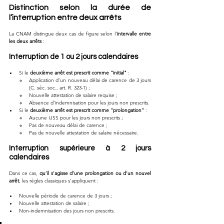
Distinction selon la durée de 
l’interruption entre deux arrêts
La CNAM distingue deux cas de figure selon l’
intervalle entre 
les deux arrêts
 :
Interruption de 1 ou 2 jours calendaires
Si le 
deuxième arrêt est prescrit comme "initial"
 :
Application d’un nouveau délai de carence de 3 jours 
(C. séc. soc., art. R. 323-1) ;
Nouvelle attestation de salaire requise ;
Absence d’indemnisation pour les jours non prescrits.
Si le 
deuxième arrêt est prescrit comme "prolongation"
 :
Aucune IJSS pour les jours non prescrits ;
Pas de nouveau délai de carence ;
Pas de nouvelle attestation de salaire nécessaire.
Interruption supérieure à 2 jours 
calendaires
Dans ce cas, 
qu’il s’agisse d’une prolongation ou d’un nouvel 
arrêt
, les règles classiques s’appliquent :
Nouvelle période de carence de 3 jours ;
Nouvelle attestation de salaire ;
Non-indemnisation des jours non prescrits.