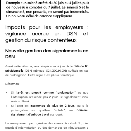
Exemple : un salarié arrêté du 30 juin au 4 juillet, puis 
de nouveau à compter du 7 juillet. Le samedi 5 et le 
dimanche 6, non prescrits, ne seront pas indemnisés. 
Un nouveau délai de carence s’appliquera.
Impacts pour les employeurs : 
vigilance accrue en DSN et 
gestion du risque contentieux
Nouvelle gestion des signalements en 
DSN
Avant cette réforme, une simple mise à jour de la 
date de fin 
prévisionnelle
 (DSN rubrique S21.G00.60.003) suffisait en cas 
de prolongation. Cette règle n’est plus automatique.
Désormais :
Si 
l’arrêt est prescrit comme "prolongation"
 et que 
l’interruption n’excède pas 2 jours, le signalement initial 
reste suffisant.
Si l’arrêt est 
interrompu de plus de 2 jours
, ou si la 
prolongation est qualifiée "initiale", un 
nouveau 
signalement d’arrêt de travail
 est requis.
Un manquement peut générer des erreurs de calcul d’IJ, des 
retards d’indemnisation ou des demandes de régularisation a 