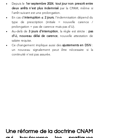
Depuis le 
1er septembre 2024
, 
tout jour non prescrit entre 
deux arrêts n’est plus indemnisé
 par la CPAM, même si 
l’arrêt suivant est une prolongation.
En cas d’
interruption ≤ 2 jours
, l’indemnisation dépend du 
type de prescription (initiale = nouvelle carence / 
prolongation = pas de carence mais pas d’IJ).
Au-delà de 
3 jours d’interruption
, la règle est stricte : 
pas 
d’IJ, nouveau délai de carence
, nouvelle attestation de 
salaire requise.
Ce changement implique aussi des 
ajustements en DSN
 : 
un nouveau signalement peut être nécessaire si la 
continuité n’est pas assurée.
Une réforme de la doctrine CNAM 