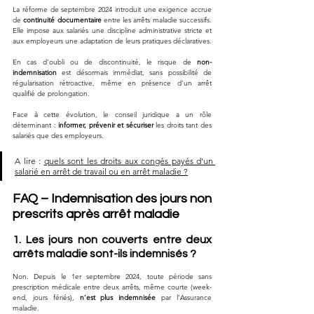
La réforme de septembre 2024 introduit une exigence accrue 
de 
continuité documentaire
 entre les arrêts maladie successifs. 
Elle impose aux salariés une discipline administrative stricte et 
aux employeurs une adaptation de leurs pratiques déclaratives.
En cas d’oubli ou de discontinuité, le risque de 
non-
indemnisation
 est désormais immédiat, sans possibilité de 
régularisation rétroactive, même en présence d’un arrêt 
qualifié de prolongation.
Face à cette évolution, le conseil juridique a un rôle 
déterminant : 
informer, prévenir et sécuriser
 les droits tant des 
salariés que des employeurs.
A lire : 
quels sont les droits aux congés payés d'un 
salarié en arrêt de travail ou en arrêt maladie ?
FAQ – Indemnisation des jours non 
prescrits après arrêt maladie
1. Les jours non couverts entre deux 
arrêts maladie sont-ils indemnisés ?
Non. Depuis le 1er septembre 2024, toute période sans 
prescription médicale entre deux arrêts, même courte (week-
end, jours fériés), 
n’est plus indemnisée
 par l’Assurance 
maladie.