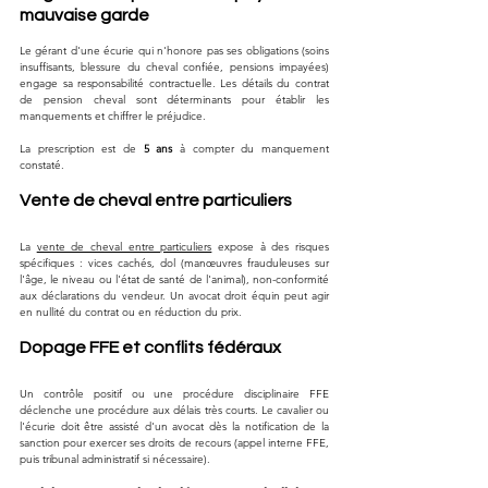
mauvaise garde
Le gérant d'une écurie qui n'honore pas ses obligations (soins 
insuffisants, blessure du cheval confiée, pensions impayées) 
engage sa responsabilité contractuelle. Les détails du contrat 
de pension cheval sont déterminants pour établir les 
manquements et chiffrer le préjudice.
La prescription est de 
5 ans
 à compter du manquement 
constaté.
Vente de cheval entre particuliers
La 
vente de cheval entre particuliers
 expose à des risques 
spécifiques : vices cachés, dol (manœuvres frauduleuses sur 
l'âge, le niveau ou l'état de santé de l'animal), non-conformité 
aux déclarations du vendeur. Un avocat droit équin peut agir 
en nullité du contrat ou en réduction du prix.
Dopage FFE et conflits fédéraux
Un contrôle positif ou une procédure disciplinaire FFE 
déclenche une procédure aux délais très courts. Le cavalier ou 
l'écurie doit être assisté d'un avocat dès la notification de la 
sanction pour exercer ses droits de recours (appel interne FFE, 
puis tribunal administratif si nécessaire).