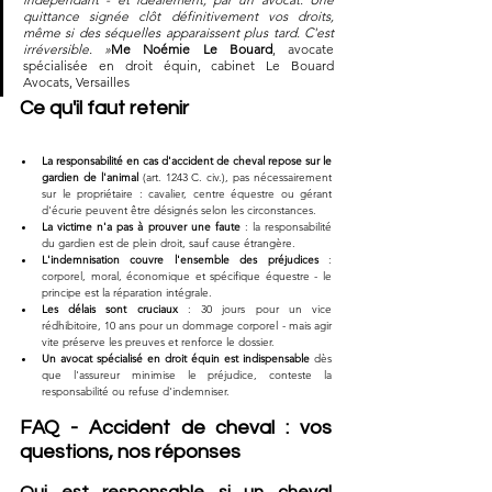
quittance signée clôt définitivement vos droits, 
même si des séquelles apparaissent plus tard. C'est 
irréversible. »
Me Noémie Le Bouard
, avocate 
spécialisée en droit équin, cabinet Le Bouard 
Avocats, Versailles
Ce qu'il faut retenir
La responsabilité en cas d'accident de cheval repose sur le 
gardien de l'animal
 (art. 1243 C. civ.), pas nécessairement 
sur le propriétaire : cavalier, centre équestre ou gérant 
d'écurie peuvent être désignés selon les circonstances.
La victime n'a pas à prouver une faute
 : la responsabilité 
du gardien est de plein droit, sauf cause étrangère.
L'indemnisation couvre l'ensemble des préjudices
 : 
corporel, moral, économique et spécifique équestre - le 
principe est la réparation intégrale.
Les délais sont cruciaux
 : 30 jours pour un vice 
rédhibitoire, 10 ans pour un dommage corporel - mais agir 
vite préserve les preuves et renforce le dossier.
Un avocat spécialisé en droit équin est indispensable
 dès 
que l'assureur minimise le préjudice, conteste la 
responsabilité ou refuse d'indemniser.
FAQ - Accident de cheval : vos 
questions, nos réponses
Qui est responsable si un cheval 