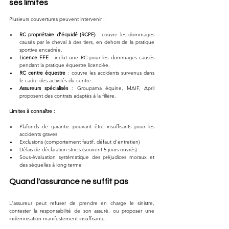
ses limites
Plusieurs couvertures peuvent intervenir :
RC propriétaire d'équidé (RCPE)
 : couvre les dommages 
causés par le cheval à des tiers, en dehors de la pratique 
sportive encadrée.
Licence FFE
 : inclut une RC pour les dommages causés 
pendant la pratique équestre licenciée.
RC centre équestre
 : couvre les accidents survenus dans 
le cadre des activités du centre.
Assureurs spécialisés
 : Groupama équine, MAIF, April 
proposent des contrats adaptés à la filière.
Limites à connaître :
Plafonds de garantie pouvant être insuffisants pour les 
accidents graves
Exclusions (comportement fautif, défaut d'entretien)
Délais de déclaration stricts (souvent 5 jours ouvrés)
Sous-évaluation systématique des préjudices moraux et 
des séquelles à long terme
Quand l'assurance ne suffit pas
L'assureur peut refuser de prendre en charge le sinistre, 
contester la responsabilité de son assuré, ou proposer une 
indemnisation manifestement insuffisante.