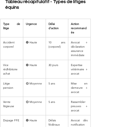
Tableau récapitulatif - Types de litiges 
équins
Type de 
Urgence
Délai 
Action 
litige
d'action
recommand
ée
Accident 
🔴 Haute
10 ans 
Avocat + 
corporel
(corporel)
déclaration 
assurance 
immédiate
Vice 
🔴 Haute
30 jours
Expertise 
rédhibitoire 
vétérinaire + 
achat
avocat
Litige 
🟡 Moyenne
5 ans
Mise en 
pension
demeure + 
avocat
Vente 
🟡 Moyenne
5 ans
Rassembler 
litigieuse
preuves + 
avocat
Dopage FFE
🔴 Haute
Délais 
Avocat dès 
fédéraux 
notification