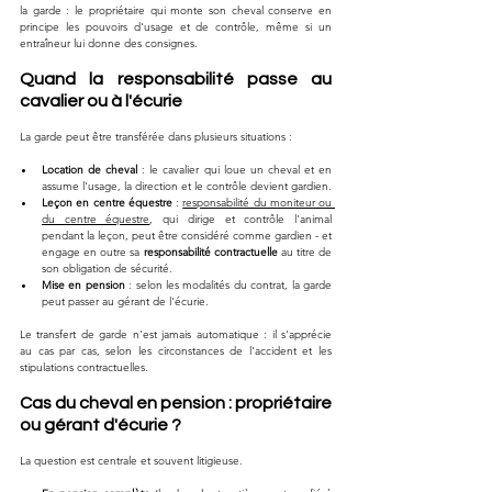
la garde : le propriétaire qui monte son cheval conserve en 
principe les pouvoirs d'usage et de contrôle, même si un 
entraîneur lui donne des consignes.
Quand la responsabilité passe au 
cavalier ou à l'écurie
La garde peut être transférée dans plusieurs situations :
Location de cheval
 : le cavalier qui loue un cheval et en 
assume l'usage, la direction et le contrôle devient gardien.
Leçon en centre équestre
 : 
responsabilité du moniteur ou 
du centre équestre
, qui dirige et contrôle l'animal 
pendant la leçon, peut être considéré comme gardien - et 
engage en outre sa 
responsabilité contractuelle
 au titre de 
son obligation de sécurité.
Mise en pension
 : selon les modalités du contrat, la garde 
peut passer au gérant de l'écurie.
Le transfert de garde n'est jamais automatique : il s'apprécie 
au cas par cas, selon les circonstances de l'accident et les 
stipulations contractuelles.
Cas du cheval en pension : propriétaire 
ou gérant d'écurie ?
La question est centrale et souvent litigieuse.