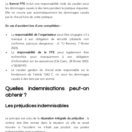
La 
licence FFE
 inclut une responsabilité civile du cavalier pour 
les dommages causés à des tiers pendant la pratique équestre. 
Elle ne couvre pas automatiquement les dommages causés 
par le cheval hors de cette pratique.
En cas d'accident lors d'une compétition :
La 
responsabilité de l'organisateur
 peut être engagée s'il a 
manqué à son obligation de sécurité (obstacle non 
conforme, parcours dangereux - cf. TJ Rennes, 7 février 
2023).
La 
responsabilité de la FFE
 peut également être 
recherchée pour manquement à son obligation 
d'information sur les assurances (CA Caen, 28 février 2023, 
n°20/00197).
Le cavalier gardien du cheval reste responsable sur le 
fondement de l'article 1243 C. civ. pour les dommages 
causés à des tiers par son animal.
Quelles indemnisations peut-on 
obtenir ?
Les préjudices indemnisables
Le principe est celui de la 
réparation intégrale du préjudice
 : la 
victime doit être remise dans la situation où elle se serait 
trouvée si l'accident ne s'était pas produit. Les postes 
indemnisables sont nombreux :