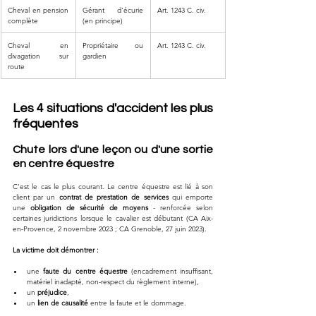
Cheval en pension 
Gérant d'écurie 
Art. 1243 C. civ.
complète
(en principe)
Cheval en 
Propriétaire ou 
Art. 1243 C. civ.
divagation sur 
gardien
route
Les 4 situations d'accident les plus 
fréquentes
Chute lors d'une leçon ou d'une sortie 
en centre équestre
C'est le cas le plus courant. Le centre équestre est lié à son 
client par un 
contrat de prestation de services
 qui emporte 
une 
obligation de sécurité de moyens
 - renforcée selon 
certaines juridictions lorsque le cavalier est débutant (CA Aix-
en-Provence, 2 novembre 2023 ; CA Grenoble, 27 juin 2023).
La victime doit démontrer :
une 
faute du centre équestre
 (encadrement insuffisant, 
matériel inadapté, non-respect du règlement interne),
un 
préjudice
,
un 
lien de causalité
 entre la faute et le dommage.