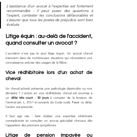
L'assistance d'un avocat à l'expertise est fortement 
recommandée : il peut poser des questions à 
l'expert, contester les conclusions défavorables et 
s'assurer que tous les postes de préjudice sont bien 
évalués.
Litige équin : au-delà de l'accident, 
quand consulter un avocat ?
L'accident n'est pas le seul litige équin. Un avocat cheval 
intervient dans de nombreuses situations qui nécessitent une 
connaissance précise des usages de la filière.
Vice rédhibitoire lors d'un achat de 
cheval
Un cheval acheté présente une pathologie dissimulée ou non 
déclarée ? L'action en vice rédhibitoire cheval est soumise à 
un 
délai très court : 30 jours
 à compter de la livraison de 
l'animal (art. L. 213-1 et suivants du Code rural). Passé ce délai, 
l'action est prescrite.
Il faut agir vite : faire réaliser une expertise vétérinaire 
contradictoire et consulter un avocat spécialisé chevaux dès 
l'apparition des premiers symptômes.
Litige de pension impayée ou 