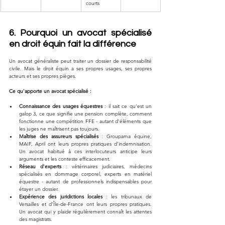
courts
6. Pourquoi un avocat spécialisé 
en droit équin fait la différence
Un avocat généraliste peut traiter un dossier de responsabilité 
civile. Mais le droit équin a ses propres usages, ses propres 
acteurs et ses propres pièges.
Ce qu'apporte un avocat spécialisé :
Connaissance des usages équestres
 : il sait ce qu'est un 
galop 3, ce que signifie une pension complète, comment 
fonctionne une compétition FFE - autant d'éléments que 
les juges ne maîtrisent pas toujours.
Maîtrise des assureurs spécialisés
 : Groupama équine, 
MAIF, April ont leurs propres pratiques d'indemnisation. 
Un avocat habitué à ces interlocuteurs anticipe leurs 
arguments et les conteste efficacement.
Réseau d'experts
 : vétérinaires judiciaires, médecins 
spécialisés en dommage corporel, experts en matériel 
équestre - autant de professionnels indispensables pour 
étayer un dossier.
Expérience des juridictions locales
 : les tribunaux de 
Versailles et d'Île-de-France ont leurs propres pratiques. 
Un avocat qui y plaide régulièrement connaît les attentes 
des magistrats.