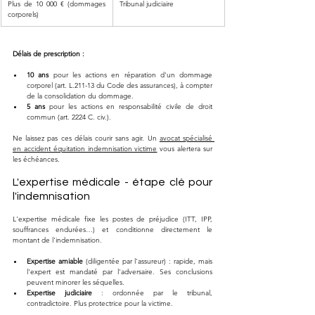
Plus de 10 000 € (dommages 
Tribunal judiciaire
corporels)
Délais de prescription :
10 ans
 pour les actions en réparation d'un dommage 
corporel (art. L.211-13 du Code des assurances), à compter 
de la consolidation du dommage.
5 ans
 pour les actions en responsabilité civile de droit 
commun (art. 2224 C. civ.).
Ne laissez pas ces délais courir sans agir. Un 
avocat spécialisé 
en accident équitation indemnisation victime
 vous alertera sur 
les échéances.
L'expertise médicale - étape clé pour 
l'indemnisation
L'expertise médicale fixe les postes de préjudice (ITT, IPP, 
souffrances endurées…) et conditionne directement le 
montant de l'indemnisation.
Expertise amiable
 (diligentée par l'assureur) : rapide, mais 
l'expert est mandaté par l'adversaire. Ses conclusions 
peuvent minorer les séquelles.
Expertise judiciaire
 : ordonnée par le tribunal, 
contradictoire. Plus protectrice pour la victime.