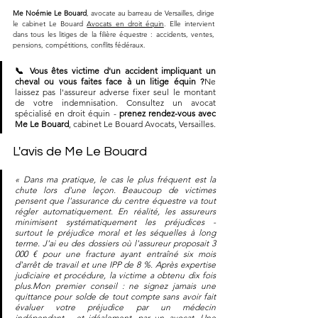
Me Noémie Le Bouard
, avocate au barreau de Versailles, dirige 
le cabinet Le Bouard 
Avocats en droit équin
. Elle intervient 
dans tous les litiges de la filière équestre : accidents, ventes, 
pensions, compétitions, conflits fédéraux.
📞 Vous êtes victime d'un accident impliquant un 
cheval ou vous faites face à un litige équin ?
Ne 
laissez pas l'assureur adverse fixer seul le montant 
de votre indemnisation. Consultez un avocat 
spécialisé en droit équin - 
prenez rendez-vous avec 
Me Le Bouard
, cabinet Le Bouard Avocats, Versailles.
L'avis de Me Le Bouard
« Dans ma pratique, le cas le plus fréquent est la 
chute lors d'une leçon. Beaucoup de victimes 
pensent que l'assurance du centre équestre va tout 
régler automatiquement. En réalité, les assureurs 
minimisent systématiquement les préjudices - 
surtout le préjudice moral et les séquelles à long 
terme. J'ai eu des dossiers où l'assureur proposait 3 
000 € pour une fracture ayant entraîné six mois 
d'arrêt de travail et une IPP de 8 %. Après expertise 
judiciaire et procédure, la victime a obtenu dix fois 
plus.Mon premier conseil : ne signez jamais une 
quittance pour solde de tout compte sans avoir fait 
évaluer votre préjudice par un médecin 
indépendant - et idéalement, par un avocat. Une 