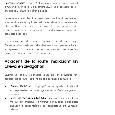
Exemple concret
 : dans l'affaire jugée par la Cour d'appel 
d'Aix-en-Provence le 2 novembre 2023, une cavalière de 11 
ans (galop 2) chute lors d'une balade. 
La monitrice avait lancé le galop en violation du règlement 
interne du centre, qui réservait cette allure aux cavaliers de 
plus de 12 ans ou titulaires du galop 3. La responsabilité du 
centre équestre a été retenue et l'indemnisation totale du 
préjudice accordée.
L'assurance RC du centre équestre
 prend en charge 
l'indemnisation, mais ses plafonds et exclusions peuvent limiter 
la réparation. Un avocat permet de s'assurer que tous les 
postes de préjudice sont bien couverts.
Accident de la route impliquant un 
cheval en divagation
Quand un cheval s'échappe d'un pré et provoque un 
accident de la route, deux régimes peuvent se cumuler :
L'article 1243 C. civ.
 : le propriétaire ou gardien du cheval 
est responsable du dommage causé par l'animal égaré ou 
échappé.
La loi Badinter du 5 juillet 1985
 : si un véhicule terrestre à 
moteur est impliqué, la victime conductrice peut aussi 
engager la responsabilité du conducteur du véhicule 
adverse.