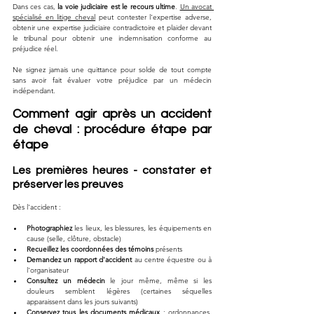
Dans ces cas, 
la voie judiciaire est le recours ultime
. 
Un avocat 
spécialisé en litige cheval
 peut contester l'expertise adverse, 
obtenir une expertise judiciaire contradictoire et plaider devant 
le tribunal pour obtenir une indemnisation conforme au 
préjudice réel.
Ne signez jamais une quittance pour solde de tout compte 
sans avoir fait évaluer votre préjudice par un médecin 
indépendant.
Comment agir après un accident 
de cheval : procédure étape par 
étape
Les premières heures - constater et 
préserver les preuves
Dès l'accident :
Photographiez
 les lieux, les blessures, les équipements en 
cause (selle, clôture, obstacle)
Recueillez les coordonnées des témoins
 présents
Demandez un rapport d'accident
 au centre équestre ou à 
l'organisateur
Consultez un médecin
 le jour même, même si les 
douleurs semblent légères (certaines séquelles 
apparaissent dans les jours suivants)
Conservez tous les documents médicaux
 : ordonnances, 