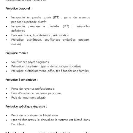
Préjudice corporel :
Incapacité temporaire totale (ITT) : perte de revenus 
pendant la période d'arrêt
Incapacité permanente partielle (IPP) : séquelles 
définitives
Frais médicaux, hospitalisation, rééducation
Préjudice esthétique, souffrances endurées (pretium 
doloris)
Préjudice moral :
Souffrances psychologiques
Préjudice d'agrément (perte de la pratique sportive)
Préjudice d'établissement (difficultés à fonder une famille)
Préjudice économique :
Perte de revenus professionnels
Frais d'assistance par tierce personne
Frais de logement adapté
Préjudice spécifique équestre :
Perte de la pratique de l'équitation
Frais vétérinaires si le cheval de la victime est blessé dans 
l'accident