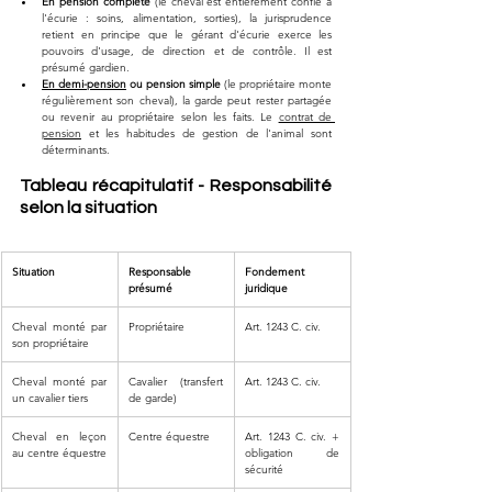
En pension complète
 (le cheval est entièrement confié à 
l'écurie : soins, alimentation, sorties), la jurisprudence 
retient en principe que le gérant d'écurie exerce les 
pouvoirs d'usage, de direction et de contrôle. Il est 
présumé gardien.
En demi-pension
 ou pension simple
 (le propriétaire monte 
régulièrement son cheval), la garde peut rester partagée 
ou revenir au propriétaire selon les faits. Le 
contrat de 
pension
 et les habitudes de gestion de l'animal sont 
déterminants.
Tableau récapitulatif - Responsabilité 
selon la situation
Situation
Responsable 
Fondement 
présumé
juridique
Cheval monté par 
Propriétaire
Art. 1243 C. civ.
son propriétaire
Cheval monté par 
Cavalier (transfert 
Art. 1243 C. civ.
un cavalier tiers
de garde)
Cheval en leçon 
Centre équestre
Art. 1243 C. civ. + 
au centre équestre
obligation de 
sécurité