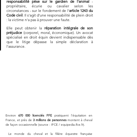
responsabilité pèse sur le gardien de l'animal
 - 
propriétaire, écurie ou cavalier selon les 
circonstances - sur le fondement de l'
article 1243 du 
Code civil
. Il s'agit d'une responsabilité de plein droit 
: la victime n'a pas à prouver une faute. 
Elle peut obtenir la 
réparation intégrale de son 
préjudice
 (corporel, moral, économique). Un avocat 
spécialisé en droit équin devient indispensable dès 
que le litige dépasse la simple déclaration à 
l'assurance.
Environ 
670 000 licenciés FFE
 pratiquent l'équitation en 
France, et près de 
3 millions de personnes
 montent à cheval 
de façon occasionnelle (source : IFCE / equipedia.ifce.fr).
 Le monde du cheval et la filière équestre française 