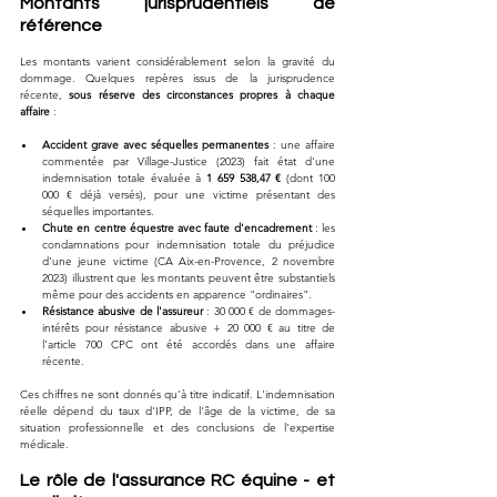
Montants jurisprudentiels de 
référence
Les montants varient considérablement selon la gravité du 
dommage. Quelques repères issus de la jurisprudence 
récente, 
sous réserve des circonstances propres à chaque 
affaire
 :
Accident grave avec séquelles permanentes
 : une affaire 
commentée par Village-Justice (2023) fait état d'une 
indemnisation totale évaluée à 
1 659 538,47 €
 (dont 100 
000 € déjà versés), pour une victime présentant des 
séquelles importantes.
Chute en centre équestre avec faute d'encadrement
 : les 
condamnations pour indemnisation totale du préjudice 
d'une jeune victime (CA Aix-en-Provence, 2 novembre 
2023) illustrent que les montants peuvent être substantiels 
même pour des accidents en apparence "ordinaires".
Résistance abusive de l'assureur
 : 30 000 € de dommages-
intérêts pour résistance abusive + 20 000 € au titre de 
l'article 700 CPC ont été accordés dans une affaire 
récente.
Ces chiffres ne sont donnés qu'à titre indicatif. L'indemnisation 
réelle dépend du taux d'IPP, de l'âge de la victime, de sa 
situation professionnelle et des conclusions de l'expertise 
médicale.
Le rôle de l'assurance RC équine - et 