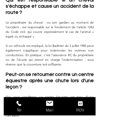
s'échappe et cause un accident de la 
route ?
Le propriétaire du cheval - ou son gardien au moment de 
l'accident - est responsable sur le fondement de l'article 1243 
du Code civil, qui couvre expressément le cas de l'animal « 
égaré ou échappé ». 
Si un véhicule est impliqué, la loi Badinter du 5 juillet 1985 peut 
également s'appliquer pour indemniser les victimes non 
conductrices. En pratique, c'est l'assurance RC du propriétaire 
ou de l'écurie qui prend en charge l'indemnisation - sous 
réserve que la couverture soit suffisante.
Peut-on se retourner contre un centre 
équestre après une chute lors d'une 
leçon ?
Oui, sous conditions. Le centre équestre est tenu d'une 
obligation de sécurité de moyens. La victime doit démontrer 
une faute (encadrement insuffisant, matériel inadapté, non-
Tél
Mail
RDV
respect du règlement interne) et un lien de causalité avec 
l'accident. 
La jurisprudence 2023 confirme que cette responsabilité peut 
être retenue même pour des cavaliers expérimentés, dès lors 
qu'une faute d'organisation est établie (CA Grenoble, 27 juin 
2023).