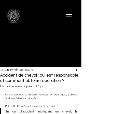
12 juin
19 min de lecture
Accident de cheval : qui est responsable
et comment obtenir réparation ?
Dernière mise à jour :
17 juil.
Par Me Noémie Le Bouard - 
Avocate en droit équin
, Cabinet 
Le Bouard Avocats, Versailles
🔎 TL;DR - Ce qu'il faut savoir en 30 secondes
En cas d'accident impliquant un cheval, 
la 