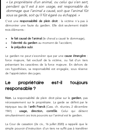
« Le propriétaire d'un animal, ou celui qui s'en sert, 
pendant qu'il est à son usage, est responsable du 
dommage que l'animal a causé, soit que l'animal fût 
sous sa garde, soit qu'il fût égaré ou échappé. »
C'est une 
responsabilité de plein droit
 : la victime n'a pas à 
démontrer une faute du gardien. Elle doit seulement établir 
trois éléments :
le fait causal de l'animal
 (le cheval a causé le dommage),
l'identité du gardien
 au moment de l'accident,
le préjudice subi
.
Le gardien ne peut s'exonérer que par une 
cause étrangère
 : 
force majeure, fait exclusif de la victime, ou fait d'un tiers 
présentant les caractères de la force majeure. En dehors de 
ces hypothèses, sa responsabilité est engagée, sous réserve 
de l'appréciation des juges.
Le propriétaire est-il toujours 
responsable ?
Non.
 La responsabilité de plein droit pèse sur le 
gardien
, pas 
nécessairement sur le propriétaire. La garde se définit par le 
triptyque issu de l'
arrêt Franck
 (Cass. ch. réunies, 2 décembre 
1941) : 
usage, direction, contrôle
. Celui qui détient 
simultanément ces trois pouvoirs sur l'animal est le gardien.
La Cour de cassation (2e civ., 16 juillet 2020) a rappelé que le 
simple pouvoir d'instruction d'un tiers ne suffit pas à transférer 