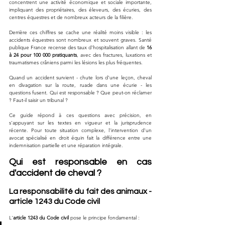
concentrent une activité économique et sociale importante, 
impliquant des propriétaires, des éleveurs, des écuries, des 
centres équestres et de nombreux acteurs de la filière. 
Derrière ces chiffres se cache une réalité moins visible : les 
accidents équestres sont nombreux et souvent graves. Santé 
publique France recense des taux d'hospitalisation allant de 
16 
à 24 pour 100 000 pratiquants
, avec des fractures, luxations et 
traumatismes crâniens parmi les lésions les plus fréquentes.
Quand un accident survient - chute lors d'une leçon, cheval 
en divagation sur la route, ruade dans une écurie - les 
questions fusent. Qui est responsable ? Que peut-on réclamer 
? Faut-il saisir un tribunal ?
Ce guide répond à ces questions avec précision, en 
s'appuyant sur les textes en vigueur et la jurisprudence 
récente. Pour toute situation complexe, l'intervention d'un 
avocat spécialisé en droit équin fait la différence entre une 
indemnisation partielle et une réparation intégrale.
Qui est responsable en cas 
d'accident de cheval ?
La responsabilité du fait des animaux - 
article 1243 du Code civil
L'
article 1243 du Code civil
 pose le principe fondamental :