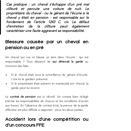
Cas pratique : un cheval s'échappe d'un pré mal 
clôturé et percute une voiture de nuit. Le 
propriétaire du cheval - ou le gérant de l'écurie si le 
cheval y était en pension - est responsable sur le 
fondement de l'article 1243 C. civ. Le défaut 
d'entretien de la clôture peut également 
caractériser une faute aggravant sa responsabilité.
Blessure causée par un cheval en 
pension ou en pré
Un cheval qui rue et blesse un tiers dans l'écurie : qui est 
responsable ? Tout dépend de 
qui détenait la garde
 au 
moment des faits.
Si le cheval était sous la surveillance du gérant d'écurie, 
c'est lui le gardien présumé.
Si le propriétaire était présent et manipulait son cheval, la 
garde peut lui revenir.
Le 
contrat de pension
 est ici décisif. Un contrat bien rédigé 
précise les responsabilités de chacun et les conditions d'accès 
aux boxes. En l'absence de contrat écrit, la preuve de la garde 
effective est plus difficile à rapporter - pour les deux parties.
Accident lors d'une compétition ou 
d'un concours FFE