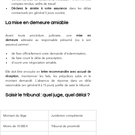
comptes rendus, arrêts de travail
Déclarez le sinistre à votre assurance
 dans les délais 
contractuels (en général 5 jours ouvrés)
La mise en demeure amiable
Avant toute procédure judiciaire, une 
mise en 
demeure
 adressée au responsable présumé (ou à son 
assureur) permet :
de fixer officiellement votre demande d'indemnisation,
de faire courir le délai de prescription,
d'ouvrir une négociation amiable.
Elle doit être envoyée en 
lettre recommandée avec accusé de 
réception
, mentionner les faits, les préjudices subis et le 
montant demandé. L'absence de réponse dans un délai 
raisonnable (en général 8 à 15 jours) justifie de saisir le tribunal.
Saisir le tribunal : quel juge, quel délai ?
Montant du litige
Juridiction compétente
Moins de 10 000 €
Tribunal de proximité