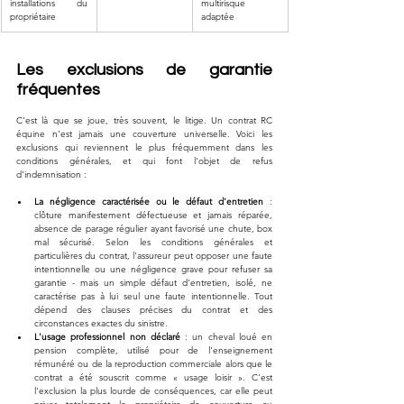
installations du 
multirisque 
propriétaire
adaptée
Les exclusions de garantie 
fréquentes
C'est là que se joue, très souvent, le litige. Un contrat RC 
équine n'est jamais une couverture universelle. Voici les 
exclusions qui reviennent le plus fréquemment dans les 
conditions générales, et qui font l'objet de refus 
d'indemnisation :
La négligence caractérisée ou le défaut d'entretien
 : 
clôture manifestement défectueuse et jamais réparée, 
absence de parage régulier ayant favorisé une chute, box 
mal sécurisé. Selon les conditions générales et 
particulières du contrat, l'assureur peut opposer une faute 
intentionnelle ou une négligence grave pour refuser sa 
garantie - mais un simple défaut d'entretien, isolé, ne 
caractérise pas à lui seul une faute intentionnelle. Tout 
dépend des clauses précises du contrat et des 
circonstances exactes du sinistre.
L'usage professionnel non déclaré
 : un cheval loué en 
pension complète, utilisé pour de l'enseignement 
rémunéré ou de la reproduction commerciale alors que le 
contrat a été souscrit comme « usage loisir ». C'est 
l'exclusion la plus lourde de conséquences, car elle peut 