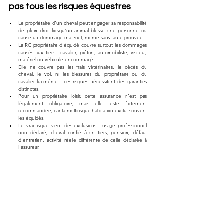
pas tous les risques équestres
Le propriétaire d’un cheval peut engager sa responsabilité 
de plein droit lorsqu’un animal blesse une personne ou 
cause un dommage matériel, même sans faute prouvée.
La RC propriétaire d’équidé couvre surtout les dommages 
causés aux tiers : cavalier, piéton, automobiliste, visiteur, 
matériel ou véhicule endommagé.
Elle ne couvre pas les frais vétérinaires, le décès du 
cheval, le vol, ni les blessures du propriétaire ou du 
cavalier lui-même : ces risques nécessitent des garanties 
distinctes.
Pour un propriétaire loisir, cette assurance n’est pas 
légalement obligatoire, mais elle reste fortement 
recommandée, car la multirisque habitation exclut souvent 
les équidés.
Le vrai risque vient des exclusions : usage professionnel 
non déclaré, cheval confié à un tiers, pension, défaut 
d’entretien, activité réelle différente de celle déclarée à 
l’assureur.