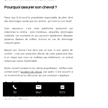
Pourquoi assurer son cheval ?
Parce que la loi rend le propriétaire responsable de plein droit 
des dommages causés par son animal - qu'il soit ou non fautif. 
Sans assurance, c'est votre patrimoine personnel qui 
indemnise la victime : soins médicaux, séquelles, dommages 
matériels. Les montants en jeu peuvent rapidement dépasser 
plusieurs dizaines de milliers d'euros en cas de dommage 
corporel grave.
Assurer son cheval n'est donc pas un luxe ni une option de 
confort : c'est une protection directe de votre patrimoine face 
à un risque que vous ne maîtrisez pas totalement, un animal 
restant par nature imprévisible. 
Notre conseil constant à nos clients propriétaires : vérifiez votre 
contrat avant l'
accident de cheval
, pas après. C'est souvent à 
ce moment-là qu'on découvre qu'une exclusion s'applique.
Quels types d'assurances pour 
chevaux existent ?
Tél
Mail
RDV
On distingue plusieurs familles de contrats, qui répondent à 
des besoins différents :
RC propriétaire équin
, souvent proposée en extension 