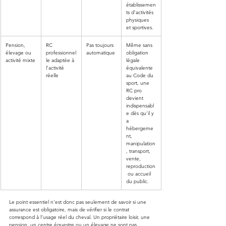
établissemen
ts d’activités 
physiques 
et sportives.
Pension, 
RC 
Pas toujours 
Même sans 
élevage ou 
professionnel
automatique
obligation 
activité mixte
le adaptée à 
légale 
l’activité 
équivalente 
réelle
au Code du 
sport, une 
RC pro 
devient 
indispensabl
e dès qu’il y 
a 
hébergeme
nt, 
manipulation
, transport, 
vente, 
reproduction
 ou accueil 
du public.
Le point essentiel n’est donc pas seulement de savoir si une 
assurance est obligatoire, mais de vérifier si le contrat 
correspond à l’usage réel du cheval. Un propriétaire loisir, une 
pension, un centre équestre ou un élevage ne sont pas 