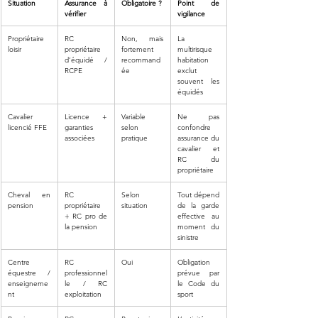
Situation
Assurance à 
Obligatoire ?
Point de 
vérifier
vigilance
Propriétaire 
RC 
Non, mais 
La 
loisir
propriétaire 
fortement 
multirisque 
d’équidé / 
recommand
habitation 
RCPE
ée
exclut 
souvent les 
équidés
Cavalier 
Licence + 
Variable 
Ne pas 
licencié FFE
garanties 
selon 
confondre 
associées
pratique
assurance du 
cavalier et 
RC du 
propriétaire
Cheval en 
RC 
Selon 
Tout dépend 
pension
propriétaire 
situation
de la garde 
+ RC pro de 
effective au 
la pension
moment du 
sinistre
Centre 
RC 
Oui
Obligation 
équestre / 
professionnel
prévue par 
enseigneme
le / RC 
le Code du 
nt
exploitation
sport