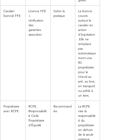
grave.
Cavalier 
Licence FFE 
Selon la 
La licence 
licencié FFE
+ 
pratique
couvre 
vérification 
surtout le 
des 
cavalier en 
garanties 
action 
associées
d’équitation.
 Elle ne 
remplace 
pas 
automatique
ment une 
RC 
propriétaire 
pour le 
cheval au 
pré, au box, 
en transport 
ou prêté à 
un tiers.
Propriétaire 
RCPE, 
Recommand
La RCPE 
avec RCPE
Responsabilit
ée
vise la 
é Civile 
responsabilit
Propriétaire 
é du 
d’Équidé
propriétaire 
en dehors 
de la seule 
pratique 