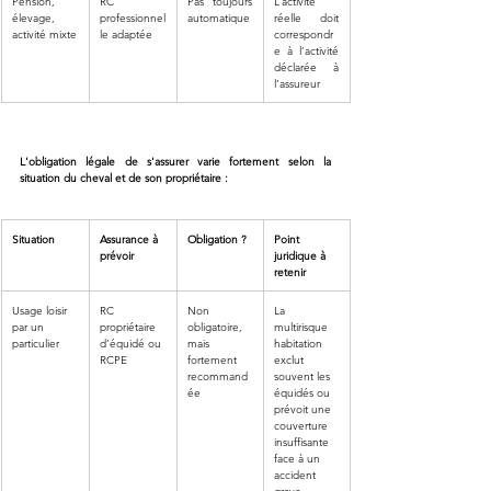
Pension, 
RC 
Pas toujours 
L’activité 
élevage, 
professionnel
automatique
réelle doit 
activité mixte
le adaptée
correspondr
e à l’activité 
déclarée à 
l’assureur
L'obligation légale de s'assurer varie fortement selon la 
situation du cheval et de son propriétaire :
Situation
Assurance à 
Obligation ?
Point 
prévoir
juridique à 
retenir
Usage loisir 
RC 
Non 
La 
par un 
propriétaire 
obligatoire, 
multirisque 
particulier
d’équidé ou 
mais 
habitation 
RCPE
fortement 
exclut 
recommand
souvent les 
ée
équidés ou 
prévoit une 
couverture 
insuffisante 
face à un 
accident 