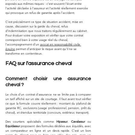
exposés aux mêmes risques : c’est souvent l’écart entre 
l’activité déclarée à l’assureur et l’activité réellement exercée 
qui provoque un refus de garantie après l’accident.
C’est précisément ce type de situation accident, mise en 
cause, discussion sur la garde du cheval, refus 
d’indemnisation que nous traitons régulièrement au cabinet. 
Pour évaluer votre exposition et vérifier que votre contrat 
correspond bien à votre usage réel du cheval, 
l’accompagnement d’un 
avocat en responsabilité civile 
équine
 permet d’anticiper le risque avant qu’il ne se 
transforme en contentieux.
FAQ sur l'assurance cheval
Comment choisir une assurance 
cheval ?
Le choix d'un contrat d'assurance ne se limite pas à comparer 
un tarif affiché sur un site de courtage. Il faut avant tout vérifier 
ce que la formule couvre réellement : montant du plafond de 
garantie RC, exclusions (usage professionnel, pension, prêt du 
cheval), et étendue territoriale (concours, extérieur, transport).
Des courtiers spécialisés comme 
Hipassur
, 
Cavalassur
 ou 
Equidassur
 proposent des formules dédiées aux équidés, avec 
un comparateur en ligne et un devis rapide. C'est un bon 