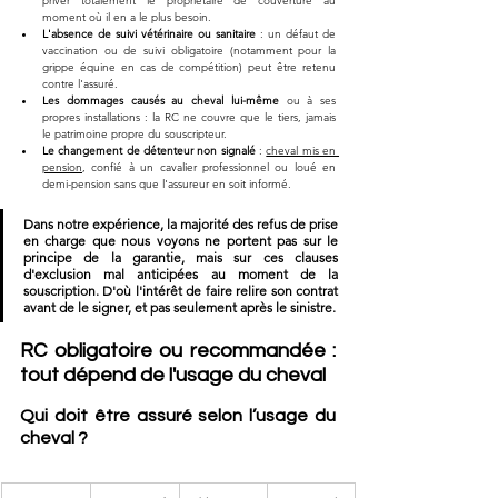
priver totalement le propriétaire de couverture au 
moment où il en a le plus besoin.
L'absence de suivi vétérinaire ou sanitaire
 : un défaut de 
vaccination ou de suivi obligatoire (notamment pour la 
grippe équine en cas de compétition) peut être retenu 
contre l'assuré.
Les dommages causés au cheval lui-même
 ou à ses 
propres installations : la RC ne couvre que le tiers, jamais 
le patrimoine propre du souscripteur.
Le changement de détenteur non signalé
 : 
cheval mis en 
pension
, confié à un cavalier professionnel ou loué en 
demi-pension sans que l'assureur en soit informé.
Dans notre expérience, la majorité des refus de prise 
en charge que nous voyons ne portent pas sur le 
principe de la garantie, mais sur ces clauses 
d'exclusion mal anticipées au moment de la 
souscription. D'où l'intérêt de faire relire son contrat 
avant de le signer, et pas seulement après le sinistre.
RC obligatoire ou recommandée : 
tout dépend de l'usage du cheval
Qui doit être assuré selon l’usage du 
cheval ?