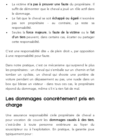
La victime 
n'a pas à prouver une faute
 du propriétaire. Il 
suffit de démontrer que le cheval a joué un rôle actif dans 
le dommage.
Le fait que le cheval se soit 
échappé ou égaré
 n'exonère 
pas son propriétaire - au contraire, ça reste sa 
responsabilité.
Seules la 
force majeure
, la 
faute de la victime
 ou le 
fait 
d'un tiers
 peuvent, dans certains cas, écarter ou partager 
cette responsabilité.
C'est une responsabilité dite « de plein droit », par opposition 
à une responsabilité pour faute. 
Dans notre pratique, c'est ce mécanisme qui surprend le plus 
les propriétaires : un cheval qui s'emballe sur un chemin et fait 
tomber un cycliste, un cheval qui shoote une portière de 
voiture pendant un dépassement au pas, une ruade dans un 
box qui blesse un visiteur - dans tous ces cas, le propriétaire 
répond du dommage, même s'il n'a rien fait de mal.
Les dommages concrètement pris en 
charge
Une assurance responsabilité civile propriétaire de cheval a 
pour vocation de couvrir les 
dommages causés à des tiers
, 
c'est-à-dire à toute personne extérieure au foyer du 
souscripteur ou à l'exploitation. En pratique, la garantie joue 
typiquement pour :