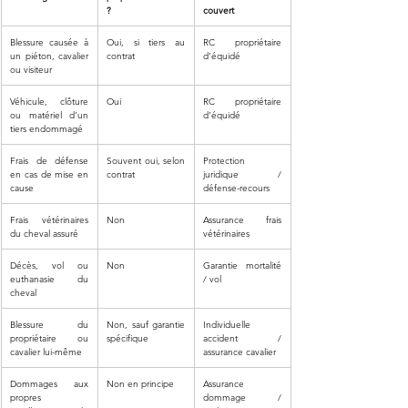
?
couvert
Blessure causée à 
Oui, si tiers au 
RC propriétaire 
un piéton, cavalier 
contrat
d’équidé
ou visiteur
Véhicule, clôture 
Oui
RC propriétaire 
ou matériel d’un 
d’équidé
tiers endommagé
Frais de défense 
Souvent oui, selon 
Protection 
en cas de mise en 
contrat
juridique / 
cause
défense-recours
Frais vétérinaires 
Non
Assurance frais 
du cheval assuré
vétérinaires
Décès, vol ou 
Non
Garantie mortalité 
euthanasie du 
/ vol
cheval
Blessure du 
Non, sauf garantie 
Individuelle 
propriétaire ou 
spécifique
accident / 
cavalier lui-même
assurance cavalier
Dommages aux 
Non en principe
Assurance 
propres 
dommage / 