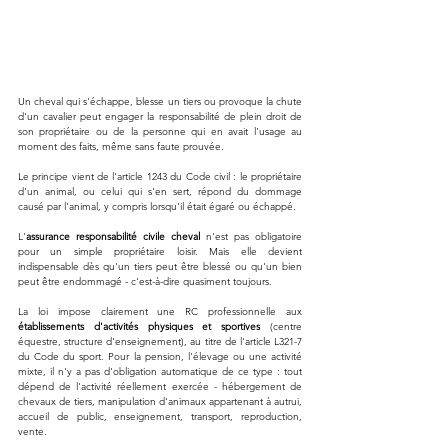
Un cheval qui s'échappe, blesse un tiers ou provoque la chute 
d'un cavalier peut engager la responsabilité de plein droit de 
son propriétaire ou de la personne qui en avait l'usage au 
moment des faits, même sans faute prouvée. 
Le principe vient de l'article 1243 du Code civil : le propriétaire 
d'un animal, ou celui qui s'en sert, répond du dommage 
causé par l'animal, y compris lorsqu'il était égaré ou échappé.
L'
assurance responsabilité civile cheval
 n'est pas obligatoire 
pour un simple propriétaire loisir. Mais elle devient 
indispensable dès qu'un tiers peut être blessé ou qu'un bien 
peut être endommagé - c'est-à-dire quasiment toujours. 
La loi impose clairement une RC professionnelle aux 
établissements d'activités physiques et sportives
 (centre 
équestre, structure d'enseignement), au titre de l'article L321-7 
du Code du sport. Pour la pension, l'élevage ou une activité 
mixte, il n'y a pas d'obligation automatique de ce type : tout 
dépend de l'activité réellement exercée - hébergement de 
chevaux de tiers, manipulation d'animaux appartenant à autrui, 
accueil de public, enseignement, transport, reproduction, 
vente.