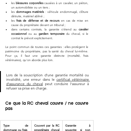
les 
blessures corporelles
 causées à un cavalier, un piéton, 
un automobiliste ou un tiers ;
les 
dommages matériels
 : véhicule endommagé, clôture 
détruite, matériel abîmé ;
les 
frais de défense et de recours
 en cas de mise en 
cause du propriétaire devant un tribunal ;
dans certains contrats, la garantie s'étend au 
cavalier 
occasionnel
 ou au 
gardien temporaire
 du cheval, si le 
contrat le prévoit explicitement.
Le point commun de toutes ces garanties : elles protègent le 
patrimoine du propriétaire, pas la santé du cheval lui-même. 
Pour ça, il faut une garantie distincte (mortalité, frais 
vétérinaires), qu'on aborde plus loin.
Lors de la souscription d’une garantie mortalité ou 
invalidité, une erreur dans le 
certificat vétérinaire 
d’assurance du cheval
 peut conduire l’assureur à 
refuser sa prise en charge.
Ce que la RC cheval couvre / ne couvre 
pas
Type de 
Couvert par la RC 
Garantie à 
dommage ou frais
propriétaire cheval 
souscrire si non 