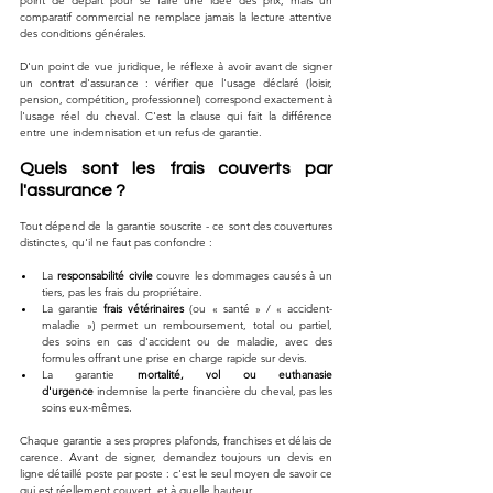
point de départ pour se faire une idée des prix, mais un 
comparatif commercial ne remplace jamais la lecture attentive 
des conditions générales. 
D'un point de vue juridique, le réflexe à avoir avant de signer 
un contrat d'assurance : vérifier que l'usage déclaré (loisir, 
pension, compétition, professionnel) correspond exactement à 
l'usage réel du cheval. C'est la clause qui fait la différence 
entre une indemnisation et un refus de garantie.
Quels sont les frais couverts par 
l'assurance ?
Tout dépend de la garantie souscrite - ce sont des couvertures 
distinctes, qu'il ne faut pas confondre :
La 
responsabilité civile
 couvre les dommages causés à un 
tiers, pas les frais du propriétaire.
La garantie 
frais vétérinaires
 (ou « santé » / « accident-
maladie ») permet un remboursement, total ou partiel, 
des soins en cas d'accident ou de maladie, avec des 
formules offrant une prise en charge rapide sur devis.
La garantie 
mortalité, vol ou euthanasie 
d'urgence
 indemnise la perte financière du cheval, pas les 
soins eux-mêmes.
Chaque garantie a ses propres plafonds, franchises et délais de 
carence. Avant de signer, demandez toujours un devis en 
ligne détaillé poste par poste : c'est le seul moyen de savoir ce 
qui est réellement couvert, et à quelle hauteur.