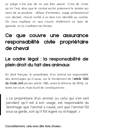
Le piège n'est pas de ne pas être assuré. C'est de croire 
qu'on l'est, alors que le contrat exclut justement le sinistre qui 
vient de se produire - défaut d'entretien, usage professionnel 
non déclaré, cheval confié à un tiers non identifié au contrat. 
On vous explique ce que couvre réellement ce type de 
garantie, et où s'arrêtent ses limites.
Ce que couvre une assurance 
responsabilité civile propriétaire 
de cheval
Le cadre légal : la responsabilité de 
plein droit du fait des animaux
En droit français, le propriétaire d'un animal est responsable 
des dommages qu'il cause, sur le fondement de l'
article 1243 
du Code civil
 (ancien article 1385, avant la réforme de 2016). Le 
texte est court, mais lourd de conséquences :
« Le propriétaire d'un animal, ou celui qui s'en sert 
pendant qu'il est à son usage, est responsable du 
dommage que l'animal a causé, soit que l'animal fût 
sous sa garde, soit qu'il fût égaré ou échappé. »
Concrètement, cela veut dire trois choses :