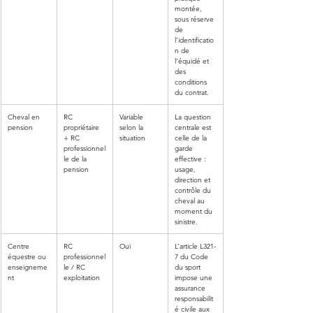
montée, 
sous réserve 
de 
l’identificatio
n de 
l’équidé et 
des 
conditions 
du contrat.
Cheval en 
RC 
Variable 
La question 
pension
propriétaire 
selon la 
centrale est 
+ RC 
situation
celle de la 
professionnel
garde 
le de la 
effective : 
pension
usage, 
direction et 
contrôle du 
cheval au 
moment du 
sinistre.
Centre 
RC 
Oui
L’article L321-
équestre ou 
professionnel
7 du Code 
enseigneme
le / RC 
du sport 
nt
exploitation
impose une 
assurance 
responsabilit
é civile aux 