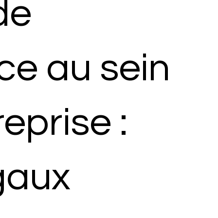
de
nce au sein
eprise :
gaux