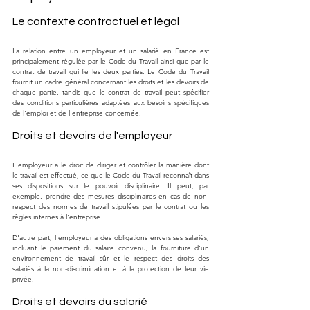
Le contexte contractuel et légal
La relation entre un employeur et un salarié en France est 
principalement régulée par le Code du Travail ainsi que par le 
contrat de travail qui lie les deux parties. Le Code du Travail 
fournit un cadre général concernant les droits et les devoirs de 
chaque partie, tandis que le contrat de travail peut spécifier 
des conditions particulières adaptées aux besoins spécifiques 
de l'emploi et de l'entreprise concernée.
Droits et devoirs de l'employeur
L'employeur a le droit de diriger et contrôler la manière dont 
le travail est effectué, ce que le Code du Travail reconnaît dans 
ses dispositions sur le pouvoir disciplinaire. Il peut, par 
exemple, prendre des mesures disciplinaires en cas de non-
respect des normes de travail stipulées par le contrat ou les 
règles internes à l'entreprise.
D'autre part, 
l'employeur a des obligations envers ses salariés
, 
incluant le paiement du salaire convenu, la fourniture d'un 
environnement de travail sûr et le respect des droits des 
salariés à la non-discrimination et à la protection de leur vie 
privée.
Droits et devoirs du salarié