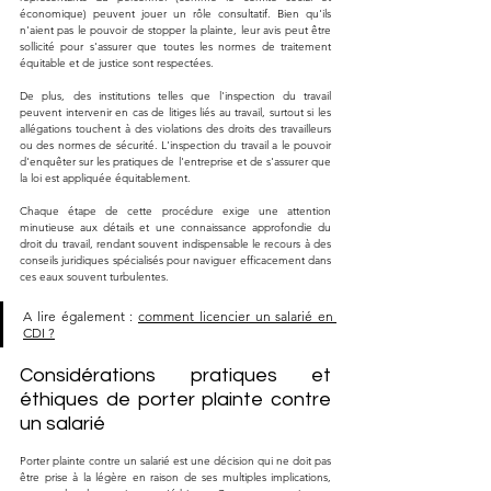
économique) peuvent jouer un rôle consultatif. Bien qu'ils 
n'aient pas le pouvoir de stopper la plainte, leur avis peut être 
sollicité pour s'assurer que toutes les normes de traitement 
équitable et de justice sont respectées.
De plus, des institutions telles que l'inspection du travail 
peuvent intervenir en cas de litiges liés au travail, surtout si les 
allégations touchent à des violations des droits des travailleurs 
ou des normes de sécurité. L'inspection du travail a le pouvoir 
d'enquêter sur les pratiques de l'entreprise et de s'assurer que 
la loi est appliquée équitablement.
Chaque étape de cette procédure exige une attention 
minutieuse aux détails et une connaissance approfondie du 
droit du travail, rendant souvent indispensable le recours à des 
conseils juridiques spécialisés pour naviguer efficacement dans 
ces eaux souvent turbulentes.
A lire également : 
comment licencier un salarié en 
CDI ?
Considérations pratiques et 
éthiques de porter plainte contre 
un salarié
Porter plainte contre un salarié est une décision qui ne doit pas 
être prise à la légère en raison de ses multiples implications, 