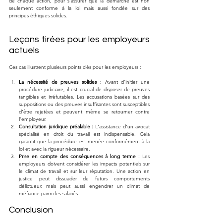
de chaque action, pour s'assurer que la démarche est non 
seulement conforme à la loi mais aussi fondée sur des 
principes éthiques solides.
Leçons tirées pour les employeurs 
actuels
Ces cas illustrent plusieurs points clés pour les employeurs :
La nécessité de preuves solides :
 Avant d'initier une 
procédure judiciaire, il est crucial de disposer de preuves 
tangibles et irréfutables. Les accusations basées sur des 
suppositions ou des preuves insuffisantes sont susceptibles 
d'être rejetées et peuvent même se retourner contre 
l'employeur.
Consultation juridique préalable :
 L'assistance d'un avocat 
spécialisé en droit du travail est indispensable. Cela 
garantit que la procédure est menée conformément à la 
loi et avec la rigueur nécessaire.
Prise en compte des conséquences à long terme :
 Les 
employeurs doivent considérer les impacts potentiels sur 
le climat de travail et sur leur réputation. Une action en 
justice peut dissuader de futurs comportements 
délictueux mais peut aussi engendrer un climat de 
méfiance parmi les salariés.
Conclusion