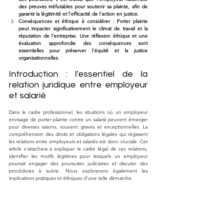
des preuves irréfutables pour soutenir sa plainte, afin de 
garantir la légitimité et l'efficacité de l'action en justice.
Conséquences et éthique à considérer : Porter plainte 
peut impacter significativement le climat de travail et la 
réputation de l'entreprise. Une réflexion éthique et une 
évaluation approfondie des conséquences sont 
essentielles pour préserver l'équité et la justice 
organisationnelles.
Introduction : l'essentiel de la 
relation juridique entre employeur 
et salarié
Dans le cadre professionnel, les situations où un employeur 
envisage de porter plainte contre un salarié peuvent émerger 
pour diverses raisons, souvent graves et exceptionnelles. La 
compréhension des droits et obligations légales qui régissent 
les relations entre employeurs et salariés est donc cruciale. Cet 
article s'attachera à expliquer le cadre légal de ces relations, 
identifier les motifs légitimes pour lesquels un employeur 
pourrait engager des poursuites judiciaires et discuter des 
procédures à suivre. Nous explorerons également les 
implications pratiques et éthiques d'une telle démarche.