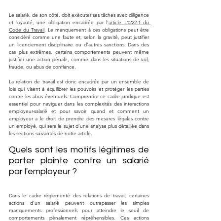
Le salarié, de son côté, doit exécuter ses tâches avec diligence 
et loyauté, une obligation encadrée par l'
article L1222-1 du 
Code du Travail
. Le manquement à ces obligations peut être 
considéré comme une faute et, selon la gravité, peut justifier 
un licenciement disciplinaire ou d'autres sanctions. Dans des 
cas plus extrêmes, certains comportements peuvent même 
justifier une action pénale, comme dans les situations de vol, 
fraude, ou abus de confiance.
La relation de travail est donc encadrée par un ensemble de 
lois qui visent à équilibrer les pouvoirs et protéger les parties 
contre les abus éventuels. Comprendre ce cadre juridique est 
essentiel pour naviguer dans les complexités des interactions 
employeur-salarié et pour savoir quand et comment un 
employeur a le droit de prendre des mesures légales contre 
un employé, qui sera le sujet d'une analyse plus détaillée dans 
les sections suivantes de notre article.
Quels sont les motifs légitimes de 
porter plainte contre un salarié 
par l'employeur ?
Dans le cadre réglementé des relations de travail, certaines 
actions d'un salarié peuvent outrepasser les simples 
manquements professionnels pour atteindre le seuil de 
comportements pénalement répréhensibles. Ces actions 