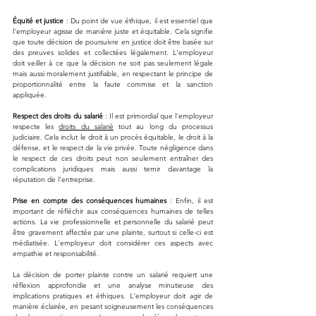
Équité et justice
 : Du point de vue éthique, il est essentiel que 
l'employeur agisse de manière juste et équitable. Cela signifie 
que toute décision de poursuivre en justice doit être basée sur 
des preuves solides et collectées légalement. L'employeur 
doit veiller à ce que la décision ne soit pas seulement légale 
mais aussi moralement justifiable, en respectant le principe de 
proportionnalité entre la faute commise et la sanction 
appliquée.
Respect des droits du salarié
 : Il est primordial que l'employeur 
respecte les 
droits du salarié
 tout au long du processus 
judiciaire. Cela inclut le droit à un procès équitable, le droit à la 
défense, et le respect de la vie privée. Toute négligence dans 
le respect de ces droits peut non seulement entraîner des 
complications juridiques mais aussi ternir davantage la 
réputation de l'entreprise.
Prise en compte des conséquences humaines
 : Enfin, il est 
important de réfléchir aux conséquences humaines de telles 
actions. La vie professionnelle et personnelle du salarié peut 
être gravement affectée par une plainte, surtout si celle-ci est 
médiatisée. L'employeur doit considérer ces aspects avec 
empathie et responsabilité.
La décision de porter plainte contre un salarié requiert une 
réflexion approfondie et une analyse minutieuse des 
implications pratiques et éthiques. L'employeur doit agir de 
manière éclairée, en pesant soigneusement les conséquences 