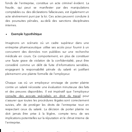
fonds de l'entreprise, constitue un acte criminel évident. La 
fraude, qui peut se manifester par des manipulations 
comptables ou des déclarations fallacieuses, est également un 
acte sévèrement puni par la loi. Ces actes peuvent conduire à 
des poursuites pénales, au-delà des sanctions disciplinaires 
internes.
Exemple hypothétique
Imaginons un scénario où un cadre supérieur dans une 
entreprise pharmaceutique utilise ses accès pour fournir à un 
concurrent des données non publiées sur une recherche 
médicale en cours. Ce comportement, en plus de constituer 
une faute grave de violation de la confidentialité, peut être 
considéré comme un délit de fuite d'informations sensibles, 
engageant la responsabilité pénale du salarié et justifiant 
pleinement une plainte formelle de l'employeur.
Chaque cas où un employeur envisage de porter plainte 
contre un salarié nécessite une évaluation minutieuse des faits 
et des preuves disponibles. Il est impératif que l'employeur 
consulte des avocats spécialisés en droit du travail
 pour 
s'assurer que toutes les procédures légales sont correctement 
suivies, afin de protéger les droits de l'entreprise tout en 
respectant ceux du salarié. La décision de porter plainte ne 
doit jamais être prise à la légère, compte tenu de ses 
implications potentielles sur la réputation et le climat interne de 
l'entreprise.