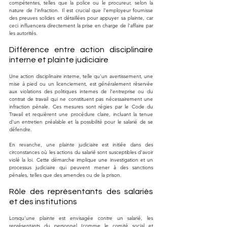
compétentes, telles que la police ou le procureur, selon la 
nature de l'infraction. Il est crucial que l'employeur fournisse 
des preuves solides et détaillées pour appuyer sa plainte, car 
ceci influencera directement la prise en charge de l'affaire par 
les autorités.
Différence entre action disciplinaire 
interne et plainte judiciaire
Une action disciplinaire interne, telle qu'un avertissement, une 
mise à pied ou un licenciement, est généralement réservée 
aux violations des politiques internes de l'entreprise ou du 
contrat de travail qui ne constituent pas nécessairement une 
infraction pénale. Ces mesures sont régies par le Code du 
Travail et requièrent une procédure claire, incluant la tenue 
d'un entretien préalable et la possibilité pour le salarié de se 
défendre.
En revanche, une plainte judiciaire est initiée dans des 
circonstances où les actions du salarié sont susceptibles d'avoir 
violé la loi. Cette démarche implique une investigation et un 
processus judiciaire qui peuvent mener à des sanctions 
pénales, telles que des amendes ou de la prison.
Rôle des représentants des salariés 
et des institutions
Lorsqu'une plainte est envisagée contre un salarié, les 
représentants du personnel (comme le comité social et 