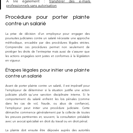
A lire également : 
transférer des e-mails 
professionnels sans autorisation
Procédure pour porter plainte 
contre un salarié
La prise de décision d'un employeur pour engager des 
poursuites judiciaires contre un salarié nécessite une approche 
méthodique, encadrée par des procédures légales strictes. 
Comprendre ces procédures permet non seulement de 
protéger les droits de l'entreprise mais aussi de s'assurer que 
les actions engagées sont justes et conformes à la législation 
en vigueur.
Étapes légales pour initier une plainte 
contre un salarié
Avant de porter plainte contre un salarié, il est impératif pour 
l'employeur de déterminer si la situation justifie une action 
judiciaire plutôt qu'une sanction disciplinaire interne. Si le 
comportement du salarié enfreint les lois pénales (comme 
dans les cas de vol, fraude, ou abus de confiance), 
l'employeur peut initier une procédure judiciaire. Cette 
démarche commence généralement par la collecte de toutes 
les preuves pertinentes et, souvent, la consultation préalable 
avec un avocat spécialisé en droit du travail ou en droit pénal.
La plainte doit ensuite être déposée auprès des autorités 