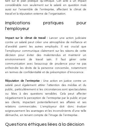
tant sur le plan pratique qu'éthique. Cet acte a un impact 
considérable non seulement sur le salarié en question mais 
aussi sur l'ensemble de l'entreprise, affectant le climat de 
travail et la réputation externe de l'organisation.
Implications pratiques pour 
l'employeur
Impact sur le climat de travail :
 Lancer une action judiciaire 
contre un salarié peut créer une atmosphère de méfiance et 
d'anxiété parmi les autres employés. Il est crucial que 
l'employeur communique clairement sur les raisons de cette 
décision pour éviter des malentendus et maintenir un 
environnement de travail sain. Il faut gérer cette 
communication avec beaucoup de prudence pour ne pas 
enfreindre les droits de la personne concernée, notamment 
en termes de confidentialité et de présomption d'innocence.
Réputation de l'entreprise :
 Une action en justice contre un 
salarié peut également attirer l'attention des médias et du 
public, particulièrement si les circonstances sont spectaculaires 
ou liées à des questions sensibles. Cela peut affecter 
négativement la perception de l'entreprise par le public et par 
ses clients, impactant potentiellement ses affaires et ses 
relations commerciales. L'employeur doit donc évaluer 
soigneusement les avantages et les inconvénients d'une telle 
démarche, en tenant compte de l'image de l'entreprise.
Questions éthiques liées à la décision