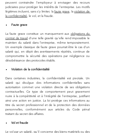
peuvent contraindre l'employeur à envisager des recours 
judiciaires pour protéger les intérêts de l'entreprise. Les motifs 
légitimes incluent, sans s'y limiter, la 
faute grave
, la 
violation de 
la confidentialité
, le vol, et la fraude.
Faute grave
La faute grave constitue un manquement aux 
obligations du 
contrat de travail
 d'une telle gravité qu'elle rend impossible le 
maintien du salarié dans l'entreprise, même temporairement. 
Un exemple classique de faute grave pourrait être le cas d'un 
salarié qui, en dépit des avertissements répétés, continue de 
compromettre la sécurité des opérations par négligence ou 
désobéissance des protocoles établis.
Violation de la confidentialité
Dans certaines industries, la confidentialité est pivotale. Un 
salarié qui divulgue des informations confidentielles sans 
autorisation commet une violation directe de ses obligations 
contractuelles. Ce type de comportement peut gravement 
nuire à la compétitivité et à l'intégrité de l'entreprise, justifiant 
ainsi une action en justice. La loi protège ces informations au 
titre du secret professionnel et de la protection des données 
personnelles, conformément aux articles du Code pénal 
traitant du secret des affaires.
Vol et fraude
Le vol par un salarié, qu'il concerne des biens matériels ou des 