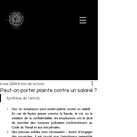
6 mai 2024
8 min de lecture
Peut-on porter plainte contre un salarié ?
Synthèse de l’article :
Oui, un employeur peut porter plainte contre un salarié : 
En cas de fautes graves comme la fraude, le vol, ou la 
violation de la confidentialité, les employeurs ont le droit 
de prendre des mesures judiciaires conformément au 
Code du Travail et aux lois pénales.
Des preuves solides sont nécessaires : Avant d'engager 
des poursuites, il est crucial que l'employeur rassemble 