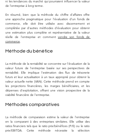
ni les tendances du marché qui pourraient influencer la valeur 
de l'entreprise à long terme.
En résumé, bien que la méthode du chiffre d'affaires offre 
une approche pragmatique pour l'évaluation d'un fonds de 
commerce, elle doit être utilisée avec discernement et 
complétée par d'autres méthodes d'évaluation pour obtenir 
une estimation plus complète et représentative de la valeur 
réelle de l'entreprise et comment 
vendre son fonds de 
commerce
.
Méthode du bénéfice
La méthode de la rentabilité se concentre sur l'évaluation de la 
valeur future de l'entreprise basée sur ses perspectives de 
rentabilité. Elle implique l'estimation des flux de trésorerie 
futurs et leur actualisation à un taux approprié pour obtenir la 
valeur actuelle nette (VAN). Cette méthode prend en compte 
les projections financières, les marges bénéficiaires, et les 
dépenses d'exploitation, offrant une vision prospective de la 
viabilité financière de l'entreprise​​.
Méthodes comparatives
La méthode de comparaison estime la valeur de l'entreprise 
en la comparant à des entreprises similaires. Elle utilise des 
ratios financiers tels que le ratio prix/bénéfices (P/E) ou le ratio 
prix/EBITDA. Cette méthode nécessite la sélection 