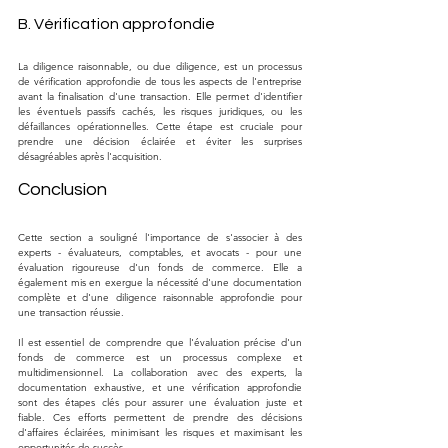
B. Vérification approfondie
La diligence raisonnable, ou due diligence, est un processus 
de vérification approfondie de tous les aspects de l'entreprise 
avant la finalisation d'une transaction. Elle permet d'identifier 
les éventuels passifs cachés, les risques juridiques, ou les 
défaillances opérationnelles. Cette étape est cruciale pour 
prendre une décision éclairée et éviter les surprises 
désagréables après l'acquisition.
Conclusion
Cette section a souligné l'importance de s'associer à des 
experts - évaluateurs, comptables, et avocats - pour une 
évaluation rigoureuse d'un fonds de commerce. Elle a 
également mis en exergue la nécessité d'une documentation 
complète et d'une diligence raisonnable approfondie pour 
une transaction réussie.
Il est essentiel de comprendre que l'évaluation précise d'un 
fonds de commerce est un processus complexe et 
multidimensionnel. La collaboration avec des experts, la 
documentation exhaustive, et une vérification approfondie 
sont des étapes clés pour assurer une évaluation juste et 
fiable. Ces efforts permettent de prendre des décisions 
d'affaires éclairées, minimisant les risques et maximisant les 
opportunités de succès.