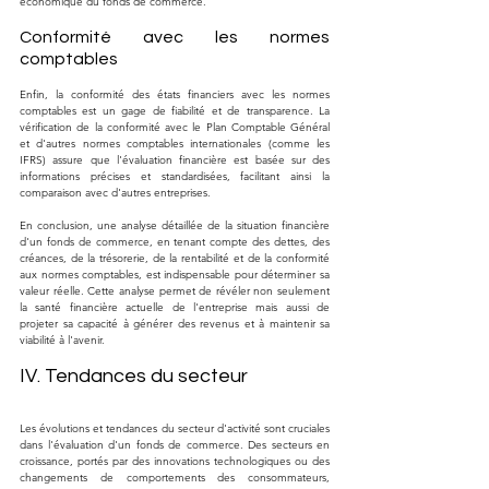
économique du fonds de commerce.
Conformité avec les normes 
comptables
Enfin, la conformité des états financiers avec les normes 
comptables est un gage de fiabilité et de transparence. La 
vérification de la conformité avec le Plan Comptable Général 
et d'autres normes comptables internationales (comme les 
IFRS) assure que l'évaluation financière est basée sur des 
informations précises et standardisées, facilitant ainsi la 
comparaison avec d'autres entreprises.
En conclusion, une analyse détaillée de la situation financière 
d'un fonds de commerce, en tenant compte des dettes, des 
créances, de la trésorerie, de la rentabilité et de la conformité 
aux normes comptables, est indispensable pour déterminer sa 
valeur réelle. Cette analyse permet de révéler non seulement 
la santé financière actuelle de l'entreprise mais aussi de 
projeter sa capacité à générer des revenus et à maintenir sa 
viabilité à l'avenir.
IV. Tendances du secteur
Les évolutions et tendances du secteur d'activité sont cruciales 
dans l'évaluation d'un fonds de commerce. Des secteurs en 
croissance, portés par des innovations technologiques ou des 
changements de comportements des consommateurs, 