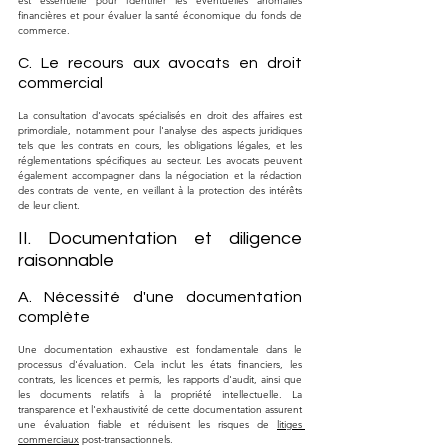
est essentielle pour identifier les éventuelles anomalies 
financières et pour évaluer la santé économique du fonds de 
commerce.
C. Le recours aux avocats en droit 
commercial
La consultation d'avocats spécialisés en droit des affaires est 
primordiale, notamment pour l'analyse des aspects juridiques 
tels que les contrats en cours, les obligations légales, et les 
réglementations spécifiques au secteur. Les avocats peuvent 
également accompagner dans la négociation et la rédaction 
des contrats de vente, en veillant à la protection des intérêts 
de leur client.
II. Documentation et diligence 
raisonnable
A. Nécessité d'une documentation 
complète
Une documentation exhaustive est fondamentale dans le 
processus d'évaluation. Cela inclut les états financiers, les 
contrats, les licences et permis, les rapports d'audit, ainsi que 
les documents relatifs à la propriété intellectuelle. La 
transparence et l'exhaustivité de cette documentation assurent 
une évaluation fiable et réduisent les risques de 
litiges 
commerciaux
 post-transactionnels.