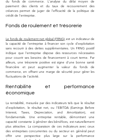
du fonds de commerce. L'analyse du délai moyen de 
paiement des clients et du taux de recouvrement des 
créances permet de juger de l'efficacité de la politique de 
crédit de l'entreprise.
Fonds de roulement et trésorerie
Le fonds de roulement net global (FRNG)
 est un indicateur de 
la capacité de l'entreprise à financer son cycle d'exploitation 
sans recourir à des dettes supplémentaires. Un FRNG positif 
indique que l'entreprise dispose des ressources nécessaires 
pour couvrir ses besoins de financement à court terme. Par 
ailleurs, une trésorerie positive est signe d'une bonne santé 
financière et peut augmenter la valeur du fonds de 
commerce, en offrant une marge de sécurité pour gérer les 
fluctuations de l'activité.
Rentabilité et performance 
économique
La rentabilité, mesurée par des indicateurs tels que le résultat 
d'exploitation, le résultat net, ou l'EBITDA (Earnings Before 
Interest, Taxes, Depreciation, and Amortization), est 
fondamentale. Une entreprise rentable, démontrant une 
capacité constante à générer des bénéfices, est naturellement 
plus attractive. La comparaison de ces indicateurs avec ceux 
des entreprises concurrentes ou du secteur en général peut 
offrir une perspective plus large sur la performance 