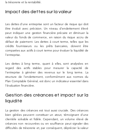
la trésorerie et la rentabilité.
Impact des dettes sur la valeur
Les dettes d'une entreprise sont un facteur de risque qui doit 
être évalué avec précision. Un niveau d'endettement élevé 
peut indiquer une gestion financière précaire et diminuer la 
valeur du fonds de commerce, en raison du risque accru de 
défaut de paiement. Les dettes à court terme, telles que les 
crédits fournisseurs ou les prêts bancaires, doivent être 
comparées aux actifs à court terme pour évaluer la liquidité de 
l'entreprise. 
Les dettes à long terme, quant à elles, sont analysées en 
regard des actifs stables pour mesurer la capacité de 
l'entreprise à générer des revenus sur le long terme. La 
structure de l'endettement, conformément aux normes du 
Plan Comptable Général, est donc un indicateur essentiel dans 
l'évaluation financière.
Gestion des créances et impact sur la 
liquidité
La gestion des créances est tout aussi cruciale. Des créances 
bien gérées peuvent constituer un atout, témoignant d'une 
clientèle solvable et fidèle. Cependant, un volume élevé de 
créances non recouvrées ou en souffrance peut signaler des 
difficultés de trésorerie et, par conséquent, déprécier la valeur 