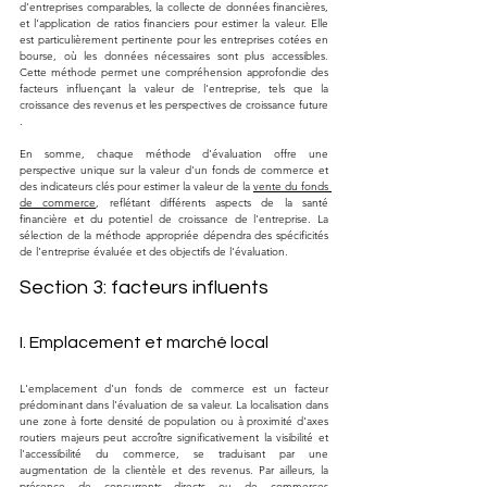
d'entreprises comparables, la collecte de données financières, 
et l'application de ratios financiers pour estimer la valeur. Elle 
est particulièrement pertinente pour les entreprises cotées en 
bourse, où les données nécessaires sont plus accessibles. 
Cette méthode permet une compréhension approfondie des 
facteurs influençant la valeur de l'entreprise, tels que la 
croissance des revenus et les perspectives de croissance future​​
.
En somme, chaque méthode d'évaluation offre une 
perspective unique sur la valeur d'un fonds de commerce et 
des indicateurs clés pour estimer la valeur de la 
vente du fonds 
de commerce
, reflétant différents aspects de la santé 
financière et du potentiel de croissance de l'entreprise. La 
sélection de la méthode appropriée dépendra des spécificités 
de l'entreprise évaluée et des objectifs de l'évaluation.
Section 3: facteurs influents
I. Emplacement et marché local
L'emplacement d'un fonds de commerce est un facteur 
prédominant dans l'évaluation de sa valeur. La localisation dans 
une zone à forte densité de population ou à proximité d'axes 
routiers majeurs peut accroître significativement la visibilité et 
l'accessibilité du commerce, se traduisant par une 
augmentation de la clientèle et des revenus. Par ailleurs, la 
présence de concurrents directs ou de commerces 