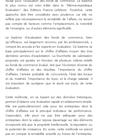
fiscale pour l'évaluation des fonds de commerce. Le barème 
le plus connu est celui édité dans le "Mémentopratique 
Evaluation" des Editions Francis Lefebvre. Toutefois, cette 
approche doit être considérée avec prudence car elle ne 
reflète pas nécessairement la rentabilité de l'affaire, ne tenant 
pas compte de facteurs comme l'emplacement, la notoriété 
de l'enseigne, ou d'autres éléments significatifs​​.
Le barème d'évaluation des fonds de commerce, bien 
qu'officieux, est largement reconnu par les professionnels, y 
compris les avocats et les experts en évaluation. Ce barème se 
base principalement sur le chiffre d'affaires moyen des trois 
dernières années d'exploitation. La fourchette de valorisation 
proposée est ajustée en fonction de plusieurs critères relatifs 
au fonds de commerce évalué, tels que l'évolution récente du 
chiffre d'affaires et des résultats, l'importance du chiffre 
d'affaires, l'arrivée probable de concurrents, l'état des locaux 
et du matériel, l'importance du loyer, et la charge salariale. Il 
est important de souligner que le stock est exclu de cette 
évaluation​​.
Cette méthode, en se basant sur des données historiques, 
permet d'obtenir une évaluation rapide et relativement simple. 
Elle est particulièrement utile pour les entreprises dont le 
chiffre d'affaires est le principal indicateur de performance. 
Cependant, elle peut ne pas être adéquate pour des 
entreprises dont la valeur repose davantage sur des éléments 
incorporels tels que la propriété intellectuelle, la réputation ou 
le potentiel de croissance. En outre, cette méthode ne prend 
pas en compte la rentabilité actuelle ou future de l'entreprise, 