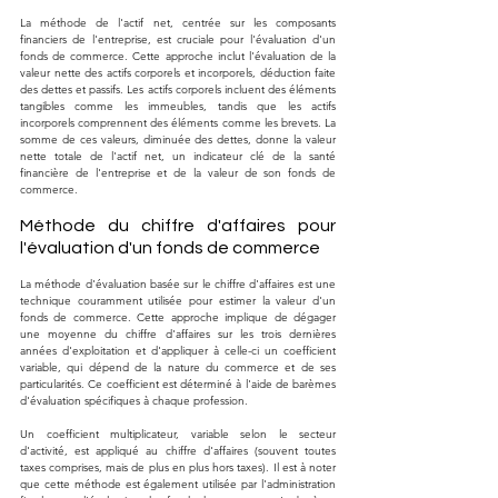
La méthode de l'actif net, centrée sur les composants 
financiers de l'entreprise, est cruciale pour l'évaluation d'un 
fonds de commerce. Cette approche inclut l'évaluation de la 
valeur nette des actifs corporels et incorporels, déduction faite 
des dettes et passifs. Les actifs corporels incluent des éléments 
tangibles comme les immeubles, tandis que les actifs 
incorporels comprennent des éléments comme les brevets. La 
somme de ces valeurs, diminuée des dettes, donne la valeur 
nette totale de l'actif net, un indicateur clé de la santé 
financière de l'entreprise et de la valeur de son fonds de 
commerce​​.
Méthode du chiffre d'affaires pour 
l'évaluation d'un fonds de commerce
La méthode d'évaluation basée sur le chiffre d'affaires est une 
technique couramment utilisée pour estimer la valeur d'un 
fonds de commerce. Cette approche implique de dégager 
une moyenne du chiffre d'affaires sur les trois dernières 
années d'exploitation et d'appliquer à celle-ci un coefficient 
variable, qui dépend de la nature du commerce et de ses 
particularités. Ce coefficient est déterminé à l'aide de barèmes 
d'évaluation spécifiques à chaque profession​​.
Un coefficient multiplicateur, variable selon le secteur 
d'activité, est appliqué au chiffre d'affaires (souvent toutes 
taxes comprises, mais de plus en plus hors taxes). Il est à noter 
que cette méthode est également utilisée par l'administration 