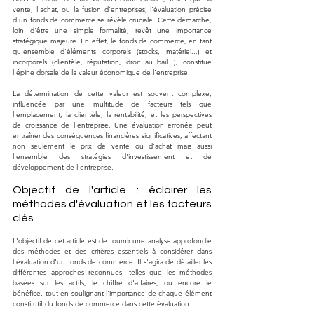
vente, l'achat, ou la fusion d'entreprises, l'évaluation précise 
d'un fonds de commerce se révèle cruciale. Cette démarche, 
loin d'être une simple formalité, revêt une importance 
stratégique majeure. En effet, le fonds de commerce, en tant 
qu'ensemble d'éléments corporels (stocks, matériel...) et 
incorporels (clientèle, réputation, droit au bail...), constitue 
l'épine dorsale de la valeur économique de l'entreprise.
La détermination de cette valeur est souvent complexe, 
influencée par une multitude de facteurs tels que 
l'emplacement, la clientèle, la rentabilité, et les perspectives 
de croissance de l'entreprise. Une évaluation erronée peut 
entraîner des conséquences financières significatives, affectant 
non seulement le prix de vente ou d'achat mais aussi 
l'ensemble des stratégies d'investissement et de 
développement de l'entreprise.
Objectif de l'article : éclairer les 
méthodes d'évaluation et les facteurs 
clés
L'objectif de cet article est de fournir une analyse approfondie 
des méthodes et des critères essentiels à considérer dans 
l'évaluation d'un fonds de commerce. Il s'agira de détailler les 
différentes approches reconnues, telles que les méthodes 
basées sur les actifs, le chiffre d'affaires, ou encore le 
bénéfice, tout en soulignant l'importance de chaque élément 
constitutif du fonds de commerce dans cette évaluation.