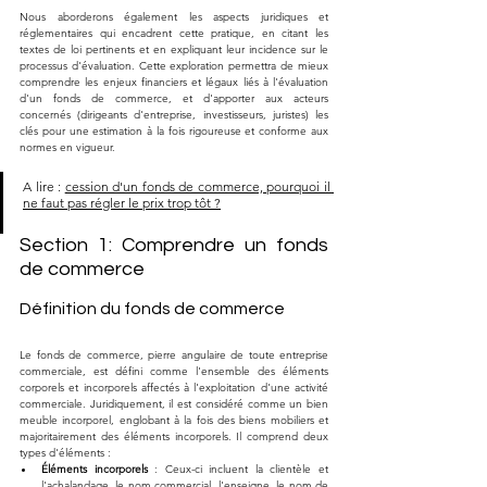
Nous aborderons également les aspects juridiques et 
réglementaires qui encadrent cette pratique, en citant les 
textes de loi pertinents et en expliquant leur incidence sur le 
processus d'évaluation. Cette exploration permettra de mieux 
comprendre les enjeux financiers et légaux liés à l'évaluation 
d'un fonds de commerce, et d'apporter aux acteurs 
concernés (dirigeants d'entreprise, investisseurs, juristes) les 
clés pour une estimation à la fois rigoureuse et conforme aux 
normes en vigueur.
A lire : 
cession d'un fonds de commerce, pourquoi il 
ne faut pas régler le prix trop tôt ?
Section 1: Comprendre un fonds 
de commerce
Définition du fonds de commerce
Le fonds de commerce, pierre angulaire de toute entreprise 
commerciale, est défini comme l'ensemble des éléments 
corporels et incorporels affectés à l'exploitation d'une activité 
commerciale. Juridiquement, il est considéré comme un bien 
meuble incorporel, englobant à la fois des biens mobiliers et 
majoritairement des éléments incorporels. Il comprend deux 
types d'éléments :
Éléments incorporels
 : Ceux-ci incluent la clientèle et 
l'achalandage, le nom commercial, l'enseigne, le nom de 