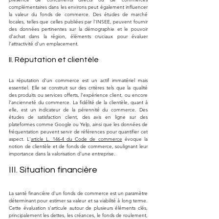
complémentaires dans les environs peut également influencer 
la valeur du fonds de commerce. Des études de marché 
locales, telles que celles publiées par l'INSEE, peuvent fournir 
des données pertinentes sur la démographie et le pouvoir 
d'achat dans la région, éléments cruciaux pour évaluer 
l'attractivité d'un emplacement.
II. Réputation et clientèle
La réputation d'un commerce est un actif immatériel mais 
essentiel. Elle se construit sur des critères tels que la qualité 
des produits ou services offerts, l'expérience client, ou encore 
l'ancienneté du commerce. La fidélité de la clientèle, quant à 
elle, est un indicateur de la pérennité du commerce. Des 
études de satisfaction client, des avis en ligne sur des 
plateformes comme Google ou Yelp, ainsi que les données de 
fréquentation peuvent servir de références pour quantifier cet 
aspect. L'
article L. 146-4 du Code de commerce
 évoque la 
notion de clientèle et de fonds de commerce, soulignant leur 
importance dans la valorisation d'une entreprise.
III. Situation financière
La santé financière d'un fonds de commerce est un paramètre 
déterminant pour estimer sa valeur et sa viabilité à long terme. 
Cette évaluation s'articule autour de plusieurs éléments clés, 
principalement les dettes, les créances, le fonds de roulement, 