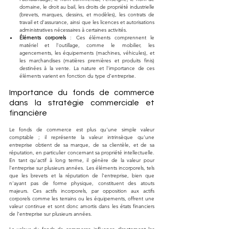
domaine, le droit au bail, les droits de propriété industrielle 
(brevets, marques, dessins, et modèles), les contrats de 
travail et d'assurance, ainsi que les licences et autorisations 
administratives nécessaires à certaines activités​​.
Éléments corporels
 : Ces éléments comprennent le 
matériel et l'outillage, comme le mobilier, les 
agencements, les équipements (machines, véhicules), et 
les marchandises (matières premières et produits finis) 
destinées à la vente. La nature et l'importance de ces 
éléments varient en fonction du type d'entreprise​​.
Importance du fonds de commerce 
dans la stratégie commerciale et 
financière
Le fonds de commerce est plus qu'une simple valeur 
comptable ; il représente la valeur intrinsèque qu'une 
entreprise obtient de sa marque, de sa clientèle, et de sa 
réputation, en particulier concernant sa propriété intellectuelle. 
En tant qu'actif à long terme, il génère de la valeur pour 
l'entreprise sur plusieurs années. Les éléments incorporels, tels 
que les brevets et la réputation de l'entreprise, bien que 
n'ayant pas de forme physique, constituent des atouts 
majeurs. Ces actifs incorporels, par opposition aux actifs 
corporels comme les terrains ou les équipements, offrent une 
valeur continue et sont donc amortis dans les états financiers 
de l'entreprise sur plusieurs années​​.