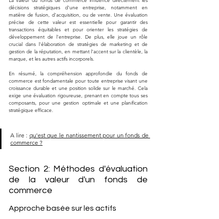
La valeur du fonds de commerce influence directement les 
décisions stratégiques d'une entreprise, notamment en 
matière de fusion, d'acquisition, ou de vente. Une évaluation 
précise de cette valeur est essentielle pour garantir des 
transactions équitables et pour orienter les stratégies de 
développement de l'entreprise. De plus, elle joue un rôle 
crucial dans l'élaboration de stratégies de marketing et de 
gestion de la réputation, en mettant l'accent sur la clientèle, la 
marque, et les autres actifs incorporels.
En résumé, la compréhension approfondie du fonds de 
commerce est fondamentale pour toute entreprise visant une 
croissance durable et une position solide sur le marché. Cela 
exige une évaluation rigoureuse, prenant en compte tous ses 
composants, pour une gestion optimale et une planification 
stratégique efficace.
A lire : 
qu'est que le nantissement pour un fonds de 
commerce ?
Section 2: Méthodes d'évaluation 
de la valeur d'un fonds de 
commerce
Approche basée sur les actifs