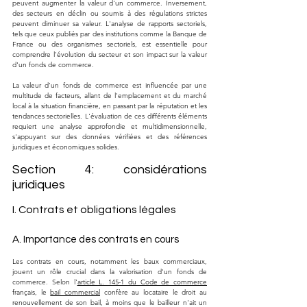
peuvent augmenter la valeur d'un commerce. Inversement, 
des secteurs en déclin ou soumis à des régulations strictes 
peuvent diminuer sa valeur. L'analyse de rapports sectoriels, 
tels que ceux publiés par des institutions comme la Banque de 
France ou des organismes sectoriels, est essentielle pour 
comprendre l'évolution du secteur et son impact sur la valeur 
d'un fonds de commerce.
La valeur d'un fonds de commerce est influencée par une 
multitude de facteurs, allant de l'emplacement et du marché 
local à la situation financière, en passant par la réputation et les 
tendances sectorielles. L'évaluation de ces différents éléments 
requiert une analyse approfondie et multidimensionnelle, 
s'appuyant sur des données vérifiées et des références 
juridiques et économiques solides.
Section 4: considérations 
juridiques
I. Contrats et obligations légales
A. Importance des contrats en cours
Les contrats en cours, notamment les baux commerciaux, 
jouent un rôle crucial dans la valorisation d'un fonds de 
commerce. Selon l'
article L. 145-1 du Code de commerce
français, le 
bail commercial
 confère au locataire le droit au 
renouvellement de son bail, à moins que le bailleur n'ait un 