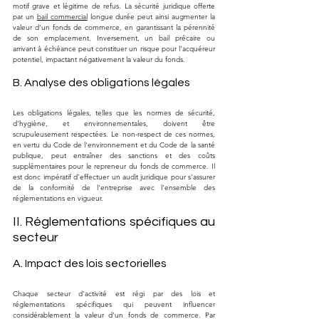
motif grave et légitime de refus. La sécurité juridique offerte 
par un 
bail commercial
 longue durée peut ainsi augmenter la 
valeur d'un fonds de commerce, en garantissant la pérennité 
de son emplacement. Inversement, un bail précaire ou 
arrivant à échéance peut constituer un risque pour l'acquéreur 
potentiel, impactant négativement la valeur du fonds.
B. Analyse des obligations légales
Les obligations légales, telles que les normes de sécurité, 
d'hygiène, et environnementales, doivent être 
scrupuleusement respectées. Le non-respect de ces normes, 
en vertu du Code de l'environnement et du Code de la santé 
publique, peut entraîner des sanctions et des coûts 
supplémentaires pour le repreneur du fonds de commerce. Il 
est donc impératif d'effectuer un audit juridique pour s'assurer 
de la conformité de l'entreprise avec l'ensemble des 
réglementations en vigueur.
II. Réglementations spécifiques au 
secteur
A. Impact des lois sectorielles
Chaque secteur d'activité est régi par des lois et 
réglementations spécifiques qui peuvent influencer 
considérablement la valeur d'un fonds de commerce. Par 