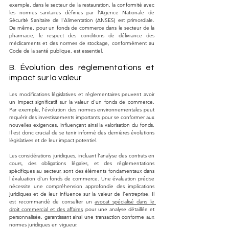
exemple, dans le secteur de la restauration, la conformité avec 
les normes sanitaires définies par l'Agence Nationale de 
Sécurité Sanitaire de l'Alimentation (ANSES) est primordiale. 
De même, pour un fonds de commerce dans le secteur de la 
pharmacie, le respect des conditions de délivrance des 
médicaments et des normes de stockage, conformément au 
Code de la santé publique, est essentiel.
B. Évolution des réglementations et 
impact sur la valeur
Les modifications législatives et réglementaires peuvent avoir 
un impact significatif sur la valeur d'un fonds de commerce. 
Par exemple, l'évolution des normes environnementales peut 
requérir des investissements importants pour se conformer aux 
nouvelles exigences, influençant ainsi la valorisation du fonds. 
Il est donc crucial de se tenir informé des dernières évolutions 
législatives et de leur impact potentiel.
Les considérations juridiques, incluant l'analyse des contrats en 
cours, des obligations légales, et des réglementations 
spécifiques au secteur, sont des éléments fondamentaux dans 
l'évaluation d'un fonds de commerce. Une évaluation précise 
nécessite une compréhension approfondie des implications 
juridiques et de leur influence sur la valeur de l'entreprise. Il 
est recommandé de consulter un 
avocat spécialisé dans le 
droit commercial et des affaires
 pour une analyse détaillée et 
personnalisée, garantissant ainsi une transaction conforme aux 
normes juridiques en vigueur.