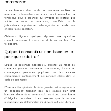
commerce
Le nantissement d’un fonds de commerce soulève de 
nombreuses interrogations, aussi bien pour le propriétaire du 
fonds que pour le créancier qui envisage de l’obtenir. Les 
articles du code de commerce, complétés par la 
jurisprudence, apportent un cadre légal strict et détaillé pour 
encadrer cette opération. 
Ci-dessous figurent quelques réponses aux questions 
courantes qui peuvent se poser lors de la mise en place d’un 
tel dispositif.
Qui peut consentir un nantissement et 
pour quelle dette ?
Seules les personnes habilitées à exploiter un fonds de 
commerce peuvent consentir un nantissement, à savoir les 
commerçants personnes physiques ou les sociétés 
commerciales, conformément aux principes établis dans le 
code de commerce. 
D’une manière générale, la dette garantie doit se rapporter à 
un engagement financier licite, qu’il s’agisse d’un prêt 
bancaire, d’une dette commerciale ou d’une autre forme 
d’obligation pécuniaire. Il est essentiel que la somme 
revendiquée soit déterminable afin d’éviter tout litige ultérieur.
Quelle est la durée d’un acte de 