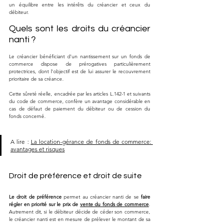
un équilibre entre les intérêts du créancier et ceux du 
débiteur.
Quels sont les droits du créancier 
nanti ?
Le créancier bénéficiant d’un nantissement sur un fonds de 
commerce dispose de prérogatives particulièrement 
protectrices, dont l’objectif est de lui assurer le recouvrement 
prioritaire de sa créance. 
Cette sûreté réelle, encadrée par les articles L.142-1 et suivants 
du code de commerce, confère un avantage considérable en 
cas de défaut de paiement du débiteur ou de cession du 
fonds concerné.
A lire : 
La location-gérance de fonds de commerce: 
avantages et risques
Droit de préférence et droit de suite
Le droit de préférence
 permet au créancier nanti de se 
faire 
régler en priorité sur le prix de 
vente du fonds de commerce
. 
Autrement dit, si le débiteur décide de céder son commerce, 
le créancier nanti est en mesure de prélever le montant de sa 