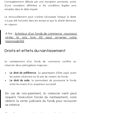
L’enregistrement débute par une inscription provisoire, suivie 
d’une inscription définitive si les conditions légales sont 
remplies dans le délai imparti. 
Le renouvellement peut s’avérer nécessaire lorsque la dette 
n’a pas été honorée dans les temps et que la sûreté demeure 
en vigueur.
A lire : 
Acheteur d’un fonds de commerce : pourquoi 
régler le prix trop tôt peut engager votre 
responsabilité
Droits et effets du nantissement
Le nantissement d’un fonds de commerce confère au 
créancier deux prérogatives majeures :
Le droit de préférence
, lui garantissant d’être payé avant 
les autres créanciers sur le prix de cession du fonds ;
Le droit de suite
, lui permettant de poursuivre le fonds 
entre les mains d’un acquéreur successif.
En cas de non-paiement, le créancier nanti peut 
requérir l’exécution forcée du nantissement, voire 
obtenir la vente judiciaire du fonds pour recouvrer 
sa créance.