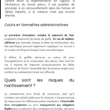
varient selon la réglementation en vigueur. À 
l’échéance du terme prévu, il est possible de 
procéder à un renouvellement dans les formes et 
délais impartis, si la créance n’est pas encore 
éteinte.
Coûts et formalités administratives
La procédure d’inscription entraîne le paiement de frais
, 
englobant notamment les droits de greffe. 
En cas de radiation 
ultérieure
 (par exemple, lorsque la dette est remboursée), des 
frais spécifiques peuvent également s’appliquer. Le recours à 
un notaire est fréquent lorsque l’acte est authentique. 
À défaut, le greffier demeure un acteur clé pour 
l’enregistrement et la conservation des pièces. Dans tous les 
cas, il importe de respecter scrupuleusement les délais 
prescrits et de fournir l’ensemble des documents exigés pour 
conférer au nantissement toute son efficacité.
Quels sont les risques du 
nantissement ?
Le nantissement d’un fonds de commerce, bien qu’il 
constitue une sûreté solide pour le créancier, n’est pas exempt 
de risques pour les différentes parties impliquées. 
L’éventualité 
d’un non-paiemen
t ou d’un 
manquement aux obligations 
légales
 peut occasionner des conséquences lourdes, tant pour 