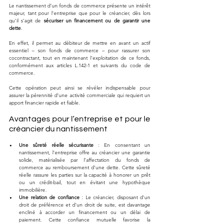
Le nantissement d’un fonds de commerce présente un intérêt 
majeur, tant pour l’entreprise que pour le créancier, dès lors 
qu’il s’agit de 
sécuriser un financement ou de garantir une 
dette
. 
En effet, il permet au débiteur de mettre en avant un actif 
essentiel – son fonds de commerce – pour rassurer son 
cocontractant, tout en maintenant l’exploitation de ce fonds, 
conformément aux articles L.142-1 et suivants du code de 
commerce. 
Cette opération peut ainsi se révéler indispensable pour 
assurer la pérennité d’une activité commerciale qui requiert un 
apport financier rapide et fiable.
Avantages pour l’entreprise et pour le 
créancier du nantissement
Une sûreté réelle sécurisante
 : En consentant un 
nantissement, l’entreprise offre au créancier une garantie 
solide, matérialisée par l’affectation du fonds de 
commerce au remboursement d’une dette. Cette sûreté 
réelle rassure les parties sur la capacité à honorer un prêt 
ou un crédit-bail, tout en évitant une hypothèque 
immobilière.
Une relation de confiance
 : Le créancier, disposant d’un 
droit de préférence et d’un droit de suite, est davantage 
encliné à accorder un financement ou un délai de 
paiement. Cette confiance mutuelle favorise la 