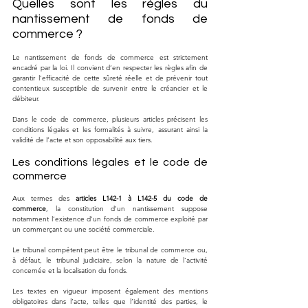
Quelles sont les règles du 
nantissement de fonds de 
commerce ?
Le nantissement de fonds de commerce est strictement 
encadré par la loi. Il convient d’en respecter les règles afin de 
garantir l’efficacité de cette sûreté réelle et de prévenir tout 
contentieux susceptible de survenir entre le créancier et le 
débiteur. 
Dans le code de commerce, plusieurs articles précisent les 
conditions légales et les formalités à suivre, assurant ainsi la 
validité de l’acte et son opposabilité aux tiers.
Les conditions légales et le code de 
commerce
Aux termes des 
articles L142-1 à L142-5 du code de 
commerce
, la constitution d’un nantissement suppose 
notamment l’existence d’un fonds de commerce exploité par 
un commerçant ou une société commerciale. 
Le tribunal compétent peut être le tribunal de commerce ou, 
à défaut, le tribunal judiciaire, selon la nature de l’activité 
concernée et la localisation du fonds. 
Les textes en vigueur imposent également des mentions 
obligatoires dans l’acte, telles que l’identité des parties, le 