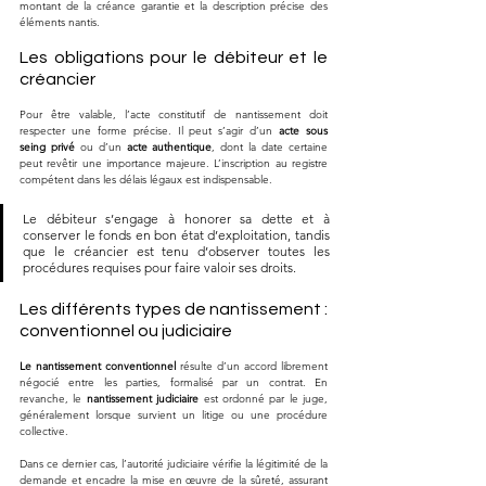
montant de la créance garantie et la description précise des 
éléments nantis.
Les obligations pour le débiteur et le 
créancier
Pour être valable, l’acte constitutif de nantissement doit 
respecter une forme précise. Il peut s’agir d’un 
acte sous 
seing privé
 ou d’un 
acte authentique
, dont la date certaine 
peut revêtir une importance majeure. L’inscription au registre 
compétent dans les délais légaux est indispensable. 
Le débiteur s’engage à honorer sa dette et à 
conserver le fonds en bon état d’exploitation, tandis 
que le créancier est tenu d’observer toutes les 
procédures requises pour faire valoir ses droits.
Les différents types de nantissement : 
conventionnel ou judiciaire
Le nantissement conventionnel
 résulte d’un accord librement 
négocié entre les parties, formalisé par un contrat. En 
revanche, le 
nantissement judiciaire
 est ordonné par le juge, 
généralement lorsque survient un litige ou une procédure 
collective. 
Dans ce dernier cas, l’autorité judiciaire vérifie la légitimité de la 
demande et encadre la mise en œuvre de la sûreté, assurant 