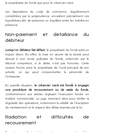
le propriétaire du fonds que pour le créancier nanti. 
Les dispositions du code de commerce, régulièrement 
complétées par la jurisprudence, encadrent précisément ces 
hypothèses afin de préserver un équilibre entre les intérêts en 
présence.
Non-paiement et défaillance du 
débiteur
Lorsqu’un débiteur fait défaut
, le propriétaire du fonds subit un 
impact direct. En effet, la mise en œuvre de la sûreté peut 
aboutir à une vente judiciaire du fonds, ordonnée par le 
tribunal compétent, si la dette n’est pas honorée. Cette 
cession forcée prive le propriétaire de l’outil principal de son 
activité, ce qui peut compromettre la pérennité de 
l’entreprise. 
En pareille situation, 
le créancier nanti est fondé à engager 
une procédure de recouvrement ou de saisie du fonds
, 
conformément aux articles régissant l’exécution forcée en 
matière commerciale. Le juge intervient alors pour vérifier la 
régularité des opérations, notamment la validité de l’inscription 
du nantissement et le respect des délais imposés par la loi.
Radiation et difficultés de 
recouvrement