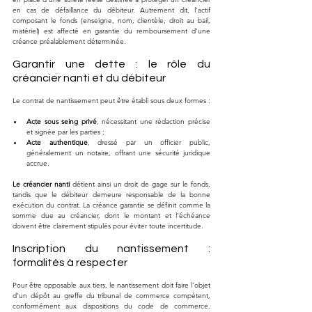
en cas de défaillance du débiteur. Autrement dit, l’actif 
composant le fonds (enseigne, nom, clientèle, droit au bail, 
matériel) est affecté en garantie du remboursement d’une 
créance préalablement déterminée.
Garantir une dette : le rôle du 
créancier nanti et du débiteur
Le contrat de nantissement peut être établi sous deux formes :
Acte sous seing privé
, nécessitant une rédaction précise 
et signée par les parties ;
Acte authentique
, dressé par un officier public, 
généralement un notaire, offrant une sécurité juridique 
accrue.
Le créancier nanti
 détient ainsi un droit de gage sur le fonds, 
tandis que le débiteur demeure responsable de la bonne 
exécution du contrat. La créance garantie se définit comme la 
somme due au créancier, dont le montant et l’échéance 
doivent être clairement stipulés pour éviter toute incertitude.
Inscription du nantissement : 
formalités à respecter
Pour être opposable aux tiers, le nantissement doit faire l’objet 
d’un dépôt au greffe du tribunal de commerce compétent, 
conformément aux dispositions du code de commerce. 