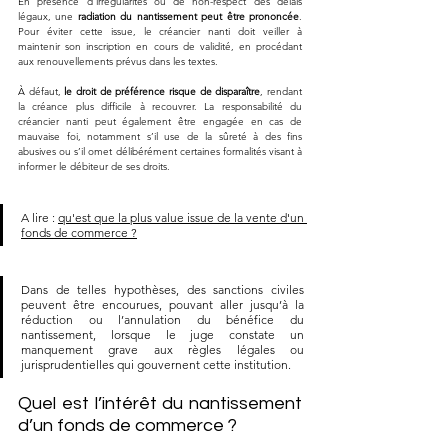
En présence d’irrégularités ou de non-respect des délais 
légaux, une 
radiation du nantissement peut être prononcée
. 
Pour éviter cette issue, le créancier nanti doit veiller à 
maintenir son inscription en cours de validité, en procédant 
aux renouvellements prévus dans les textes. 
À défaut, 
le droit de préférence risque de disparaître
, rendant 
la créance plus difficile à recouvrer. La responsabilité du 
créancier nanti peut également être engagée en cas de 
mauvaise foi, notamment s’il use de la sûreté à des fins 
abusives ou s’il omet délibérément certaines formalités visant à 
informer le débiteur de ses droits. 
A lire : 
qu'est que la plus value issue de la vente d'un 
fonds de commerce ?
Dans de telles hypothèses, des sanctions civiles 
peuvent être encourues, pouvant aller jusqu’à la 
réduction ou l’annulation du bénéfice du 
nantissement, lorsque le juge constate un 
manquement grave aux règles légales ou 
jurisprudentielles qui gouvernent cette institution.
Quel est l’intérêt du nantissement 
d’un fonds de commerce ?