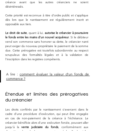
créance avant que les autres créanciers ne soient 
désintéressés. 
Cette priorité est reconnue à titre d’ordre public et s’applique 
dès lors que le nantissement est régulièrement inscrit et 
opposable aux tiers.
Le droit de suite
, quant à lui, 
autorise le créancier à poursuivre 
le fonds entre les mains d’un nouvel acquéreur
. Si le débiteur 
vend son commerce sans honorer sa dette, le créancier nanti 
peut exiger du nouveau propriétaire le paiement de la somme 
due. Cette prérogative est toutefois subordonnée au respect 
scrupuleux des formalités légales et à la validation de 
l’inscription dans les registres compétents.
A lire : 
comment évaluer la valeur d'un fonds de 
commerce ?
Étendue et limites des prérogatives 
du créancier
Les droits conférés par le nantissement s’exercent dans le 
cadre d’une procédure d’exécution, qui peut être engagée 
en cas de non-paiement de la créance à l’échéance. Le 
créancier bénéficie alors d’une exécution forcée, pouvant aller 
jusqu’à la 
vente judiciaire du fonds
, conformément aux 