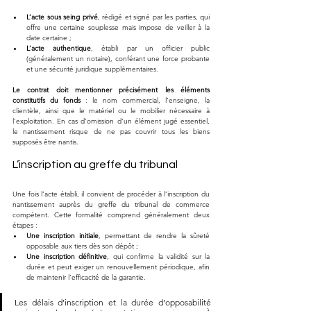
L’acte sous seing privé
, rédigé et signé par les parties, qui 
offre une certaine souplesse mais impose de veiller à la 
date certaine ;
L’acte authentique
, établi par un officier public 
(généralement un notaire), conférant une force probante 
et une sécurité juridique supplémentaires.
Le contrat doit mentionner précisément les éléments 
constitutifs du fonds
 : le nom commercial, l’enseigne, la 
clientèle, ainsi que le matériel ou le mobilier nécessaire à 
l’exploitation. En cas d’omission d’un élément jugé essentiel, 
le nantissement risque de ne pas couvrir tous les biens 
supposés être nantis.
L’inscription au greffe du tribunal
Une fois l’acte établi, il convient de procéder à l’inscription du 
nantissement auprès du greffe du tribunal de commerce 
compétent. Cette formalité comprend généralement deux 
étapes :
Une inscription initiale
, permettant de rendre la sûreté 
opposable aux tiers dès son dépôt ;
Une inscription définitive
, qui confirme la validité sur la 
durée et peut exiger un renouvellement périodique, afin 
de maintenir l’efficacité de la garantie.
Les délais d’inscription et la durée d’opposabilité 