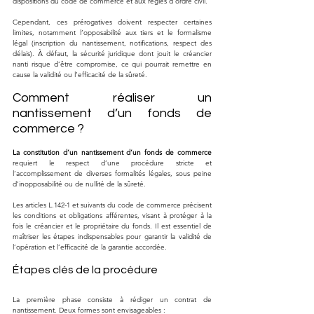
dispositions du code de commerce et aux règles d’ordre civil. 
Cependant, ces prérogatives doivent respecter certaines 
limites, notamment l’opposabilité aux tiers et le formalisme 
légal (inscription du nantissement, notifications, respect des 
délais). À défaut, la sécurité juridique dont jouit le créancier 
nanti risque d’être compromise, ce qui pourrait remettre en 
cause la validité ou l’efficacité de la sûreté.
Comment réaliser un 
nantissement d’un fonds de 
commerce ?
La constitution d’un nantissement d’un fonds de commerce
requiert le respect d’une procédure stricte et 
l’accomplissement de diverses formalités légales, sous peine 
d’inopposabilité ou de nullité de la sûreté. 
Les articles L.142-1 et suivants du code de commerce précisent 
les conditions et obligations afférentes, visant à protéger à la 
fois le créancier et le propriétaire du fonds. Il est essentiel de 
maîtriser les étapes indispensables pour garantir la validité de 
l’opération et l’efficacité de la garantie accordée.
Étapes clés de la procédure
La première phase consiste à rédiger un contrat de 
nantissement. Deux formes sont envisageables :