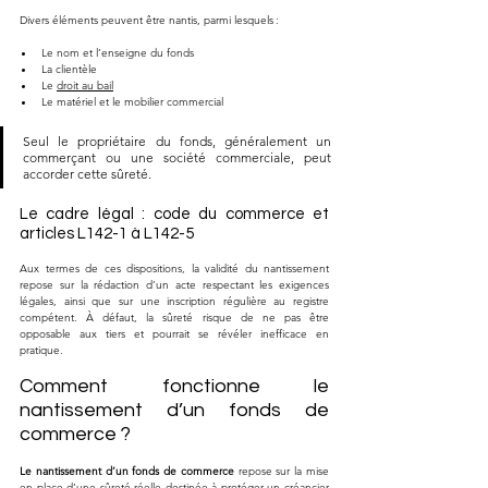
Divers éléments peuvent être nantis, parmi lesquels :
Le nom et l’enseigne du fonds
La clientèle
Le 
droit au bail
Le matériel et le mobilier commercial
Seul le propriétaire du fonds, généralement un 
commerçant ou une société commerciale, peut 
accorder cette sûreté.
Le cadre légal : code du commerce et 
articles L142-1 à L142-5
Aux termes de ces dispositions, la validité du nantissement 
repose sur la rédaction d’un acte respectant les exigences 
légales, ainsi que sur une inscription régulière au registre 
compétent. À défaut, la sûreté risque de ne pas être 
opposable aux tiers et pourrait se révéler inefficace en 
pratique.
Comment fonctionne le 
nantissement d’un fonds de 
commerce ?
Le nantissement d’un fonds de commerce
 repose sur la mise 
en place d’une sûreté réelle destinée à protéger un créancier 