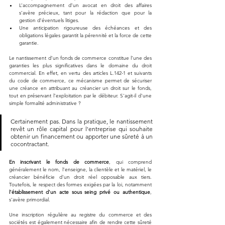
L’accompagnement d’un avocat en droit des affaires 
s’avère précieux, tant pour la rédaction que pour la 
gestion d’éventuels litiges.
Une anticipation rigoureuse des échéances et des 
obligations légales garantit la pérennité et la force de cette 
garantie.
Le nantissement d’un fonds de commerce constitue l’une des 
garanties les plus significatives dans le domaine du droit 
commercial. En effet, en vertu des articles L.142-1 et suivants 
du code de commerce, ce mécanisme permet de sécuriser 
une créance en attribuant au créancier un droit sur le fonds, 
tout en préservant l’exploitation par le débiteur. S'agit-il d'une 
simple formalité administrative ? 
Certainement pas. Dans la pratique, le nantissement 
revêt un rôle capital pour l'entreprise qui souhaite 
obtenir un financement ou apporter une sûreté à un 
cocontractant.
En inscrivant le fonds de commerce
, qui comprend 
généralement le nom, l’enseigne, la clientèle et le matériel, le 
créancier bénéficie d'un droit réel opposable aux tiers. 
Toutefois, le respect des formes exigées par la loi, notamment 
l'établissement d'un acte sous seing privé ou authentique
, 
s'avère primordial.
Une inscription régulière au registre du commerce et des 
sociétés est également nécessaire afin de rendre cette sûreté 