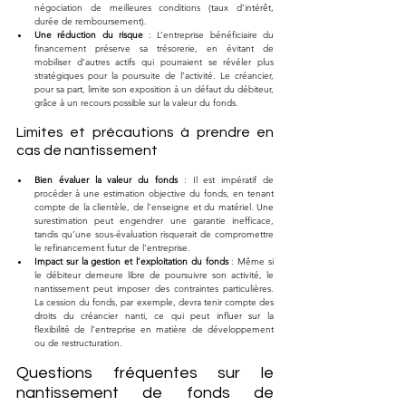
négociation de meilleures conditions (taux d’intérêt, 
durée de remboursement).
Une réduction du risque
 : L’entreprise bénéficiaire du 
financement préserve sa trésorerie, en évitant de 
mobiliser d’autres actifs qui pourraient se révéler plus 
stratégiques pour la poursuite de l’activité. Le créancier, 
pour sa part, limite son exposition à un défaut du débiteur, 
grâce à un recours possible sur la valeur du fonds.
Limites et précautions à prendre en 
cas de nantissement
Bien évaluer la valeur du fonds
 : Il est impératif de 
procéder à une estimation objective du fonds, en tenant 
compte de la clientèle, de l’enseigne et du matériel. Une 
surestimation peut engendrer une garantie inefficace, 
tandis qu’une sous-évaluation risquerait de compromettre 
le refinancement futur de l’entreprise.
Impact sur la gestion et l’exploitation du fonds
 : Même si 
le débiteur demeure libre de poursuivre son activité, le 
nantissement peut imposer des contraintes particulières. 
La cession du fonds, par exemple, devra tenir compte des 
droits du créancier nanti, ce qui peut influer sur la 
flexibilité de l’entreprise en matière de développement 
ou de restructuration.
Questions fréquentes sur le 
nantissement de fonds de 