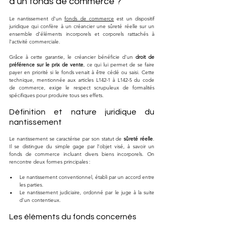
d’un fonds de commerce ?
Le nantissement d’un 
fonds de commerce
 est un dispositif 
juridique qui confère à un créancier une sûreté réelle sur un 
ensemble d’éléments incorporels et corporels rattachés à 
l’activité commerciale. 
Grâce à cette garantie, le créancier bénéficie d’un 
droit de 
préférence sur le prix de vente
, ce qui lui permet de se faire 
payer en priorité si le fonds venait à être cédé ou saisi. Cette 
technique, mentionnée aux articles L142-1 à L142-5 du code 
de commerce, exige le respect scrupuleux de formalités 
spécifiques pour produire tous ses effets.
Définition et nature juridique du 
nantissement
Le nantissement se caractérise par son statut de 
sûreté réelle
. 
Il se distingue du simple gage par l’objet visé, à savoir un 
fonds de commerce incluant divers biens incorporels. On 
rencontre deux formes principales :
Le nantissement conventionnel, établi par un accord entre 
les parties.
Le nantissement judiciaire, ordonné par le juge à la suite 
d’un contentieux.
Les éléments du fonds concernés