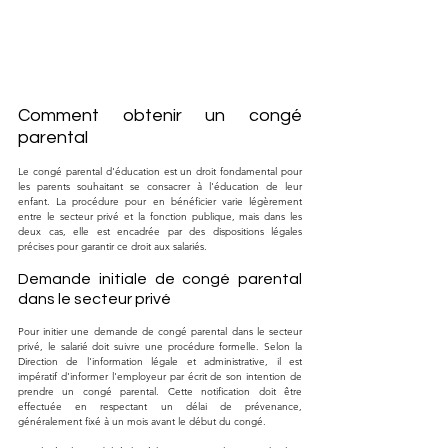
Comment obtenir un congé 
parental
Le congé parental d'éducation est un droit fondamental pour 
les parents souhaitant se consacrer à l'éducation de leur 
enfant. La procédure pour en bénéficier varie légèrement 
entre le secteur privé et la fonction publique, mais dans les 
deux cas, elle est encadrée par des dispositions légales 
précises pour garantir ce droit aux salariés.
Demande initiale de congé parental 
dans le secteur privé
Pour initier une demande de congé parental dans le secteur 
privé, le salarié doit suivre une procédure formelle. Selon la 
Direction de l'information légale et administrative, il est 
impératif d'informer l'employeur par écrit de son intention de 
prendre un congé parental. Cette notification doit être 
effectuée en respectant un délai de prévenance, 
généralement fixé à un mois avant le début du congé.