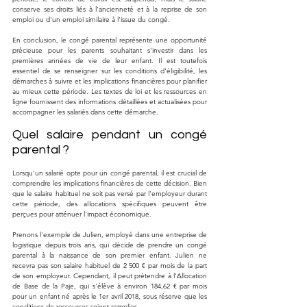
conserve ses droits liés à l'ancienneté et à la reprise de son 
emploi ou d'un emploi similaire à l'issue du congé.
En conclusion, le congé parental représente une opportunité 
précieuse pour les parents souhaitant s'investir dans les 
premières années de vie de leur enfant. Il est toutefois 
essentiel de se renseigner sur les conditions d'éligibilité, les 
démarches à suivre et les implications financières pour planifier 
au mieux cette période. Les textes de loi et les ressources en 
ligne fournissent des informations détaillées et actualisées pour 
accompagner les salariés dans cette démarche.
Quel salaire pendant un congé 
parental ?
Lorsqu'un salarié opte pour un congé parental, il est crucial de 
comprendre les implications financières de cette décision. Bien 
que le salaire habituel ne soit pas versé par l'employeur durant 
cette période, des allocations spécifiques peuvent être 
perçues pour atténuer l'impact économique.
Prenons l'exemple de Julien, employé dans une entreprise de 
logistique depuis trois ans, qui décide de prendre un congé 
parental à la naissance de son premier enfant. Julien ne 
recevra pas son salaire habituel de 2 500 € par mois de la part 
de son employeur. Cependant, il peut prétendre à l'Allocation 
de Base de la Paje, qui s'élève à environ 184,62 € par mois 
pour un enfant né après le 1er avril 2018, sous réserve que les 
conditions de ressources soient remplies.