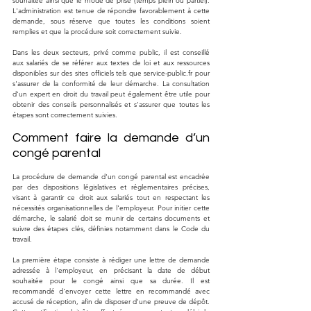
souhaitée ainsi que le mode de prise (temps plein ou partiel). 
L'administration est tenue de répondre favorablement à cette 
demande, sous réserve que toutes les conditions soient 
remplies et que la procédure soit correctement suivie.
Dans les deux secteurs, privé comme public, il est conseillé 
aux salariés de se référer aux textes de loi et aux ressources 
disponibles sur des sites officiels tels que 
service-public.fr
 pour 
s'assurer de la conformité de leur démarche. La consultation 
d'un expert en droit du travail peut également être utile pour 
obtenir des conseils personnalisés et s'assurer que toutes les 
étapes sont correctement suivies.
Comment faire la demande d’un 
congé parental
La procédure de demande d'un congé parental est encadrée 
par des dispositions législatives et réglementaires précises, 
visant à garantir ce droit aux salariés tout en respectant les 
nécessités organisationnelles de l'employeur. Pour initier cette 
démarche, le salarié doit se munir de certains documents et 
suivre des étapes clés, définies notamment dans le Code du 
travail.
La première étape consiste à rédiger une lettre de demande 
adressée à l'employeur, en précisant la date de début 
souhaitée pour le congé ainsi que sa durée. Il est 
recommandé d'envoyer cette lettre en recommandé avec 
accusé de réception, afin de disposer d'une preuve de dépôt. 