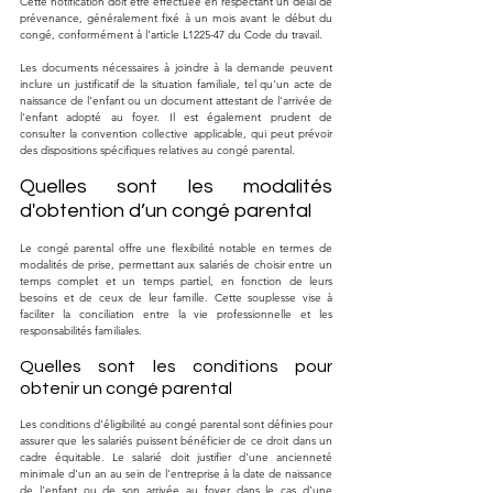
Cette notification doit être effectuée en respectant un délai de 
prévenance, généralement fixé à un mois avant le début du 
congé, conformément à l'article L1225-47 du Code du travail.
Les documents nécessaires à joindre à la demande peuvent 
inclure un justificatif de la situation familiale, tel qu'un acte de 
naissance de l'enfant ou un document attestant de l'arrivée de 
l'enfant adopté au foyer. Il est également prudent de 
consulter la convention collective applicable, qui peut prévoir 
des dispositions spécifiques relatives au congé parental.
Quelles sont les modalités 
d'obtention d’un congé parental
Le congé parental offre une flexibilité notable en termes de 
modalités de prise, permettant aux salariés de choisir entre un 
temps complet et un temps partiel, en fonction de leurs 
besoins et de ceux de leur famille. Cette souplesse vise à 
faciliter la conciliation entre la vie professionnelle et les 
responsabilités familiales.
Quelles sont les conditions pour 
obtenir un congé parental
Les conditions d'éligibilité au congé parental sont définies pour 
assurer que les salariés puissent bénéficier de ce droit dans un 
cadre équitable. Le salarié doit justifier d'une ancienneté 
minimale d'un an au sein de l'entreprise à la date de naissance 
de l'enfant ou de son arrivée au foyer dans le cas d'une 