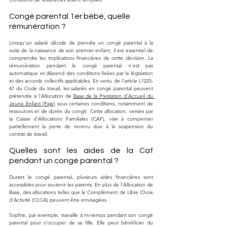
Congé parental 1er bébé, quelle 
rémunération ?
Lorsqu'un salarié décide de prendre un congé parental à la 
suite de la naissance de son premier enfant, il est essentiel de 
comprendre les implications financières de cette décision. La 
rémunération pendant le congé parental n'est pas 
automatique et dépend des conditions fixées par la législation 
et des accords collectifs applicables. En vertu de l'article L1225-
47 du Code du travail, les salariés en congé parental peuvent 
prétendre à l'Allocation de 
Base de la Prestation d'Accueil du 
Jeune Enfant (Paje)
 sous certaines conditions, notamment de 
ressources et de durée du congé. Cette allocation, versée par 
la Caisse d'Allocations Familiales (CAF), vise à compenser 
partiellement la perte de revenu due à la suspension du 
contrat de travail.
Quelles sont les aides de la Caf 
pendant un congé parental ?
Durant le congé parental, plusieurs aides financières sont 
accessibles pour soutenir les parents. En plus de l'Allocation de 
Base, des allocations telles que le Complément de Libre Choix 
d'Activité (CLCA) peuvent être envisagées.
Sophie, par exemple, travaille à mi-temps pendant son congé 
parental pour s'occuper de sa fille. Elle peut bénéficier du 