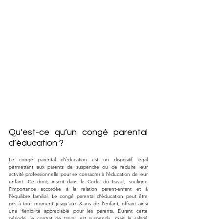
Qu’est-ce qu’un congé parental 
d’éducation ?
Le congé parental d'éducation est un dispositif légal 
permettant aux parents de suspendre ou de réduire leur 
activité professionnelle pour se consacrer à l'éducation de leur 
enfant. Ce droit, inscrit dans le Code du travail, souligne 
l'importance accordée à la relation parent-enfant et à 
l'équilibre familial. Le congé parental d'éducation peut être 
pris à tout moment jusqu'aux 3 ans de l'enfant, offrant ainsi 
une flexibilité appréciable pour les parents. Durant cette 
période, le contrat de travail est suspendu, mais le salarié 