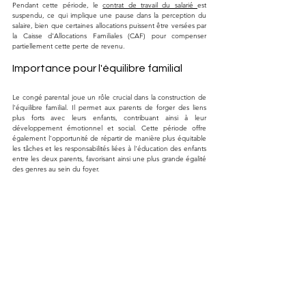
Pendant cette période, le 
contrat de travail du salarié 
est 
suspendu, ce qui implique une pause dans la perception du 
salaire, bien que certaines allocations puissent être versées par 
la Caisse d'Allocations Familiales (CAF) pour compenser 
partiellement cette perte de revenu.
Importance pour l'équilibre familial
Le congé parental joue un rôle crucial dans la construction de 
l'équilibre familial. Il permet aux parents de forger des liens 
plus forts avec leurs enfants, contribuant ainsi à leur 
développement émotionnel et social. Cette période offre 
également l'opportunité de répartir de manière plus équitable 
les tâches et les responsabilités liées à l'éducation des enfants 
entre les deux parents, favorisant ainsi une plus grande égalité 
des genres au sein du foyer.