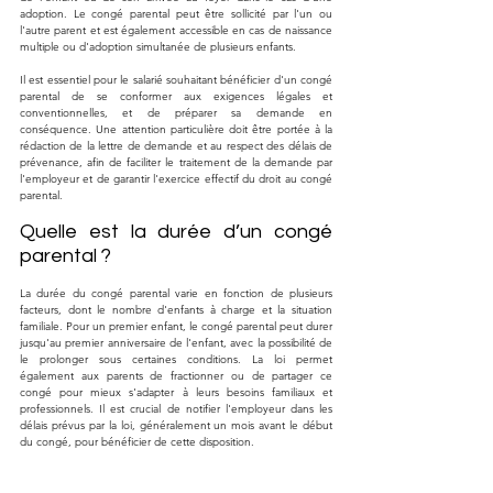
adoption. Le congé parental peut être sollicité par l'un ou 
l'autre parent et est également accessible en cas de naissance 
multiple ou d'adoption simultanée de plusieurs enfants.
Il est essentiel pour le salarié souhaitant bénéficier d'un congé 
parental de se conformer aux exigences légales et 
conventionnelles, et de préparer sa demande en 
conséquence. Une attention particulière doit être portée à la 
rédaction de la lettre de demande et au respect des délais de 
prévenance, afin de faciliter le traitement de la demande par 
l'employeur et de garantir l'exercice effectif du droit au congé 
parental.
Quelle est la durée d’un congé 
parental ?
La durée du congé parental varie en fonction de plusieurs 
facteurs, dont le nombre d'enfants à charge et la situation 
familiale. Pour un premier enfant, le congé parental peut durer 
jusqu'au premier anniversaire de l'enfant, avec la possibilité de 
le prolonger sous certaines conditions. La loi permet 
également aux parents de fractionner ou de partager ce 
congé pour mieux s'adapter à leurs besoins familiaux et 
professionnels. Il est crucial de notifier l'employeur dans les 
délais prévus par la loi, généralement un mois avant le début 
du congé, pour bénéficier de cette disposition.