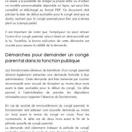
Le salarié a la possibilité de rédiger sa propre lettre ou d'utiliser 
un modèle personnalisable disponible en ligne, qui peut être 
complété et téléchargé au format PDF. Ce document doit 
préciser la date de début souhaitée pour le congé ainsi que sa 
durée, sachant que le congé parental peut être pris à temps 
plein ou à temps partiel.
Il est important de noter que l'employeur ne peut refuser 
l'octroi d'un congé parental, celui-ci étant un droit accordé par 
la loi. Toutefois, la bonne exécution de cette démarche est 
cruciale pour assurer la validité de la demande.
Démarches pour demander un congé 
parental dans la fonction publique
Les fonctionnaires désireux de bénéficier d'un congé parental 
doivent également présenter une demande formelle à leur 
administration. Cette demande doit être transmise par courrier 
recommandé avec accusé de réception au moins deux mois 
avant la date souhaitée pour le début du congé. Ce délai 
permet à l'administration de prendre les dispositions 
nécessaires pour organiser l'absence du fonctionnaire.
En cas de souhait de renouvellement du congé parental, le 
fonctionnaire doit adresser une nouvelle demande au moins 
un mois avant le terme du congé en cours. Pour les 
contractuels, le délai est de deux mois avant la fin de la 
période actuelle de congé parental.
La demande doit clairement indiquer la période de congé 