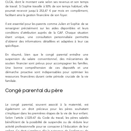
CLCA, dont le montant varie selon ses revenus et son temps 
de travail. Si Sophie travaille à 50% de son temps habituel, elle 
pourrait recevoir jusqu'à 253,47 € par mois en complément, 
facilitant ainsi la gestion financière de son foyer.
Il est essentiel pour les parents comme Julien et Sophie de se 
renseigner précisément sur les aides disponibles et leurs 
conditions d'attribution auprès de la CAF. Chaque situation 
étant unique, une consultation personnalisée permettra 
d'obtenir des informations détaillées et adaptées à leur cas 
spécifique.
En résumé, bien que le congé parental entraîne une 
suspension du salaire conventionnel, des mécanismes de 
soutien financier sont prévus pour accompagner les familles. 
Une bonne compréhension de ces dispositifs et une 
démarche proactive sont indispensables pour optimiser les 
ressources financières durant cette période cruciale de la vie 
familiale.
Congé parental du père
Le congé parental, souvent associé à la maternité, est 
également un droit précieux pour les pères souhaitant 
s'impliquer dans les premières étapes de la vie de leur enfant. 
Selon l'article L1225-47 du Code du travail, les pères salariés 
bénéficient de la possibilité de suspendre ou de réduire leur 
activité professionnelle pour se consacrer à l'éducation de leur 
enfant. Ce droit s'applique dès la naissance de l'enfant ou de 