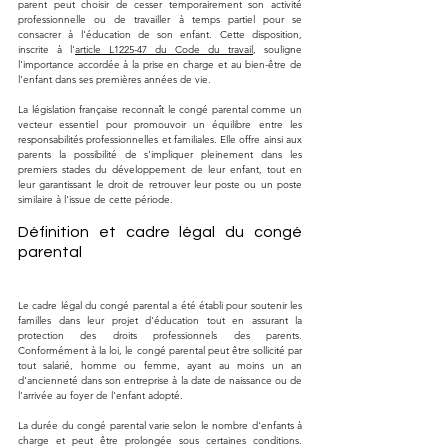
parent peut choisir de cesser temporairement son activité 
professionnelle ou de travailler à temps partiel pour se 
consacrer à l'éducation de son enfant. Cette disposition, 
inscrite à l'
article L1225-47 du Code du travail
, souligne 
l'importance accordée à la prise en charge et au bien-être de 
l'enfant dans ses premières années de vie.
La législation française reconnaît le congé parental comme un 
vecteur essentiel pour promouvoir un équilibre entre les 
responsabilités professionnelles et familiales. Elle offre ainsi aux 
parents la possibilité de s'impliquer pleinement dans les 
premiers stades du développement de leur enfant, tout en 
leur garantissant le droit de retrouver leur poste ou un poste 
similaire à l'issue de cette période.
Définition et cadre légal du congé 
parental
Le cadre légal du congé parental a été établi pour soutenir les 
familles dans leur projet d'éducation tout en assurant la 
protection des droits professionnels des parents. 
Conformément à la loi, le congé parental peut être sollicité par 
tout salarié, homme ou femme, ayant au moins un an 
d'ancienneté dans son entreprise à la date de naissance ou de 
l'arrivée au foyer de l'enfant adopté.
La durée du congé parental varie selon le nombre d'enfants à 
charge et peut être prolongée sous certaines conditions. 