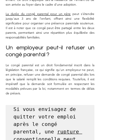
son arrivée au foyer dans le cadre d'une adoption.
La durée du congé parental pour un père
 peut s'étendre 
jusqu'aux 3 ans de l'enfant, offrant ainsi une flexibilité 
significative pour organiser une présence parentale soutenue. 
Il est à noter que ce congé peut être partagé entre les deux 
parents, permettant ainsi une répartition plus équilibrée des 
responsabilités familiales.
Un employeur peut-il refuser un 
congé parental ?
Le congé parental est un droit fondamental inscrit dans la 
législation française, ce qui signifie qu'un employeur ne peut, 
en principe, refuser une demande de congé parental dès lors 
que le salarié remplit les conditions requises. Toutefois, il est 
impératif que la demande soit formulée en respectant les 
modalités prévues par la loi, notamment en termes de délais 
de préavis.
Si vous envisagez de 
quitter votre emploi 
après le congé 
parental, une 
rupture 
conventionnelle
 peut 