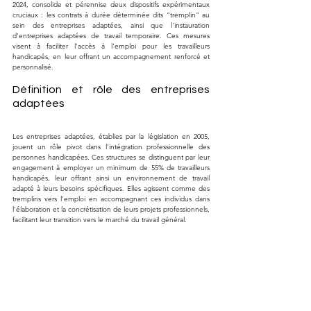
2024, consolide et pérennise deux dispositifs expérimentaux 
cruciaux : les contrats à durée déterminée dits "tremplin" au 
sein des entreprises adaptées, ainsi que l'instauration 
d'entreprises adaptées de travail temporaire. Ces mesures 
visent à faciliter l'accès à l'emploi pour les travailleurs 
handicapés, en leur offrant un accompagnement renforcé et 
personnalisé.
Définition et rôle des entreprises 
adaptées
Les entreprises adaptées, établies par la législation en 2005, 
jouent un rôle pivot dans l'intégration professionnelle des 
personnes handicapées. Ces structures se distinguent par leur 
engagement à employer un minimum de 55% de travailleurs 
handicapés, leur offrant ainsi un environnement de travail 
adapté à leurs besoins spécifiques. Elles agissent comme des 
tremplins vers l'emploi en accompagnant ces individus dans 
l'élaboration et la concrétisation de leurs projets professionnels, 
facilitant leur transition vers le marché du travail général.