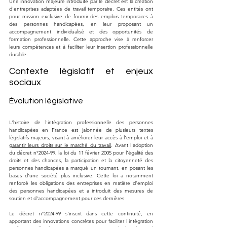
Une innovation majeure introduite par le décret est la création 
d'entreprises adaptées de travail temporaire. Ces entités ont 
pour mission exclusive de fournir des emplois temporaires à 
des personnes handicapées, en leur proposant un 
accompagnement individualisé et des opportunités de 
formation professionnelle. Cette approche vise à renforcer 
leurs compétences et à faciliter leur insertion professionnelle 
durable.
Contexte législatif et enjeux 
sociaux
Évolution législative
L'histoire de l'intégration professionnelle des personnes 
handicapées en France est jalonnée de plusieurs textes 
législatifs majeurs, visant à améliorer leur accès à l'emploi et à 
garantir leurs droits sur le marché du travail
. Avant l'adoption 
du décret n°2024-99, la loi du 11 février 2005 pour l'égalité des 
droits et des chances, la participation et la citoyenneté des 
personnes handicapées a marqué un tournant, en posant les 
bases d'une société plus inclusive. Cette loi a notamment 
renforcé les obligations des entreprises en matière d'emploi 
des personnes handicapées et a introduit des mesures de 
soutien et d'accompagnement pour ces dernières.
Le décret n°2024-99 s'inscrit dans cette continuité, en 
apportant des innovations concrètes pour faciliter l'intégration 