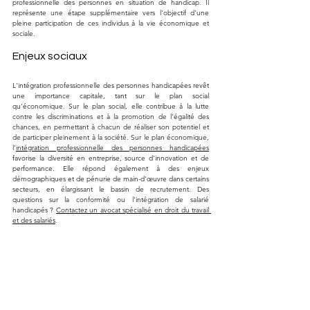
professionnelle des personnes en situation de handicap. Il 
représente une étape supplémentaire vers l'objectif d'une 
pleine participation de ces individus à la vie économique et 
sociale.
Enjeux sociaux
L'intégration professionnelle des personnes handicapées revêt 
une importance capitale, tant sur le plan social 
qu'économique. Sur le plan social, elle contribue à la lutte 
contre les discriminations et à la promotion de l'égalité des 
chances, en permettant à chacun de réaliser son potentiel et 
de participer pleinement à la société. Sur le plan économique, 
l'
intégration professionnelle des personnes handicapées
favorise la diversité en entreprise, source d'innovation et de 
performance. Elle répond également à des enjeux 
démographiques et de pénurie de main-d'œuvre dans certains 
secteurs, en élargissant le bassin de recrutement. Des 
questions sur la conformité ou l'intégration de salarié 
handicapés ? 
Contactez un avocat spécialisé en droit du travail 
et des salariés
.