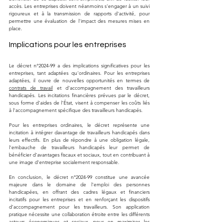
accès. Les entreprises doivent néanmoins s'engager à un suivi 
rigoureux et à la transmission de rapports d'activité, pour 
permettre une évaluation de l'impact des mesures mises en 
place.
Implications pour les entreprises
Le décret n°2024-99 a des implications significatives pour les 
entreprises, tant adaptées qu'ordinaires. Pour les entreprises 
adaptées, il ouvre de nouvelles opportunités en termes de 
contrats de travail
 et d'accompagnement des travailleurs 
handicapés. Les incitations financières prévues par le décret, 
sous forme d'aides de l'État, visent à compenser les coûts liés 
à l'accompagnement spécifique des travailleurs handicapés.
Pour les entreprises ordinaires, le décret représente une 
incitation à intégrer davantage de travailleurs handicapés dans 
leurs effectifs. En plus de répondre à une obligation légale, 
l'embauche de travailleurs handicapés leur permet de 
bénéficier d'avantages fiscaux et sociaux, tout en contribuant à 
une image d'entreprise socialement responsable.
En conclusion, le décret n°2024-99 constitue une avancée 
majeure dans le domaine de l'emploi des personnes 
handicapées, en offrant des cadres légaux et financiers 
incitatifs pour les entreprises et en renforçant les dispositifs 
d'accompagnement pour les travailleurs. Son application 
pratique nécessite une collaboration étroite entre les différents 
acteurs économiques et sociaux, pour en maximiser les 