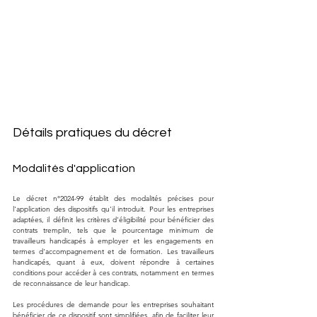
Détails pratiques du décret
Modalités d'application
Le décret n°2024-99 établit des modalités précises pour 
l'application des dispositifs qu'il introduit. Pour les entreprises 
adaptées, il définit les critères d'éligibilité pour bénéficier des 
contrats tremplin, tels que le pourcentage minimum de 
travailleurs handicapés à employer et les engagements en 
termes d'accompagnement et de formation. Les travailleurs 
handicapés, quant à eux, doivent répondre à certaines 
conditions pour accéder à ces contrats, notamment en termes 
de reconnaissance de leur handicap.
Les procédures de demande pour les entreprises souhaitant 
bénéficier de ce dispositif sont simplifiées, afin de faciliter leur 