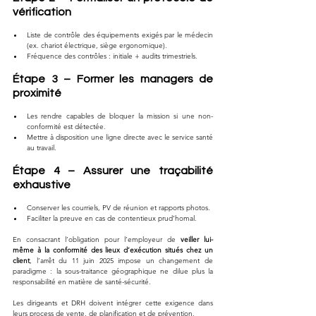
vérification
Liste de contrôle des équipements exigés par le médecin 
(ex. chariot électrique, siège ergonomique).
Fréquence des contrôles : initiale + audits trimestriels.
Étape 3 – Former les managers de 
proximité
Les rendre capables de bloquer la mission si une non-
conformité est détectée.
Mettre à disposition une ligne directe avec le service santé 
au travail.
Étape 4 – Assurer une traçabilité 
exhaustive
Conserver les courriels, PV de réunion et rapports photos.
Faciliter la preuve en cas de contentieux prud’homal.
En consacrant l’obligation pour l’employeur de 
veiller lui-
même à la conformité des lieux d’exécution situés chez un 
client
, l’arrêt du 11 juin 2025 impose un changement de 
paradigme : la sous-traitance géographique ne dilue plus la 
responsabilité en matière de santé-sécurité. 
Les dirigeants et DRH doivent intégrer cette exigence dans 
leurs process de vente, de planification et de prévention. 