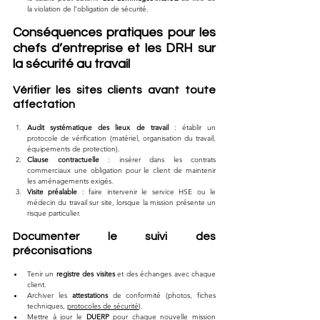
la violation de l’obligation de sécurité.
Conséquences pratiques pour les 
chefs d’entreprise et les DRH sur 
la sécurité au travail
Vérifier les sites clients avant toute 
affectation
Audit systématique des lieux de travail
 : établir un 
protocole de vérification (matériel, organisation du travail, 
équipements de protection).
Clause contractuelle
 : insérer dans les contrats 
commerciaux une obligation pour le client de maintenir 
les aménagements exigés.
Visite préalable
 : faire intervenir le service HSE ou le 
médecin du travail sur site, lorsque la mission présente un 
risque particulier.
Documenter le suivi des 
préconisations
Tenir un 
registre des visites
 et des échanges avec chaque 
client.
Archiver les 
attestations
 de conformité (photos, fiches 
techniques, 
protocoles de sécurité
).
Mettre à jour le 
DUERP
 pour chaque nouvelle mission 