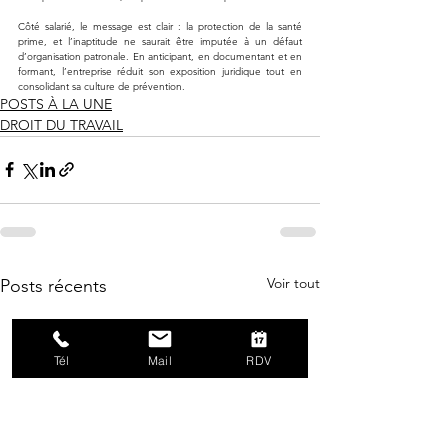
Côté salarié, le message est clair : la protection de la santé 
prime, et l’inaptitude ne saurait être imputée à un défaut 
d’organisation patronale. En anticipant, en documentant et en 
formant, l’entreprise réduit son exposition juridique tout en 
consolidant sa culture de prévention.
POSTS À LA UNE
DROIT DU TRAVAIL
Voir tout
Posts récents
Tél
Mail
RDV