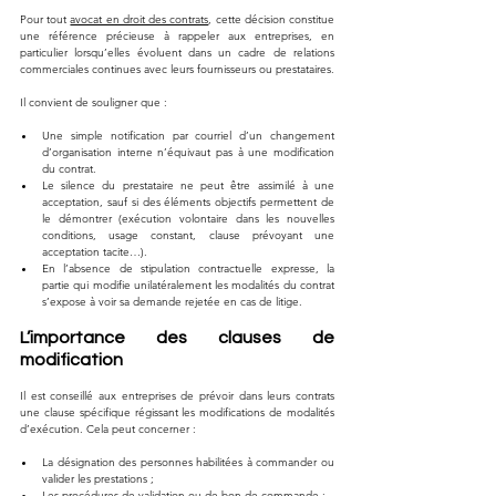
Pour tout 
avocat en droit des contrats
, cette décision constitue 
une référence précieuse à rappeler aux entreprises, en 
particulier lorsqu’elles évoluent dans un cadre de relations 
commerciales continues avec leurs fournisseurs ou prestataires.
Il convient de souligner que :
Une simple notification par courriel d’un changement 
d’organisation interne n’équivaut pas à une modification 
du contrat.
Le silence du prestataire ne peut être assimilé à une 
acceptation, sauf si des éléments objectifs permettent de 
le démontrer (exécution volontaire dans les nouvelles 
conditions, usage constant, clause prévoyant une 
acceptation tacite…).
En l’absence de stipulation contractuelle expresse, la 
partie qui modifie unilatéralement les modalités du contrat 
s’expose à voir sa demande rejetée en cas de litige.
L’importance des clauses de 
modification
Il est conseillé aux entreprises de prévoir dans leurs contrats 
une clause spécifique régissant les modifications de modalités 
d’exécution. Cela peut concerner :
La désignation des personnes habilitées à commander ou 
valider les prestations ;
Les procédures de validation ou de bon de commande ;