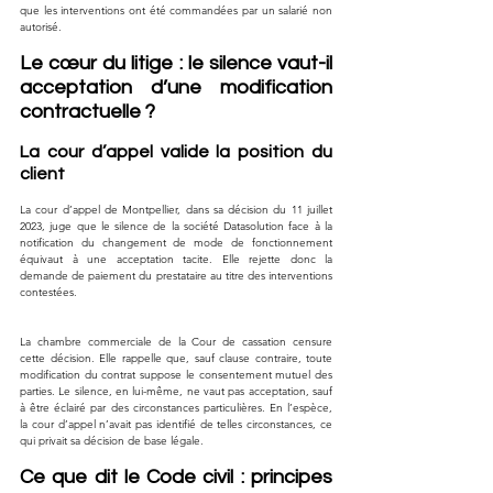
que les interventions ont été commandées par un salarié non 
autorisé.
Le cœur du litige : le silence vaut-il 
acceptation d’une modification 
contractuelle ?
La cour d’appel valide la position du 
client
La cour d’appel de Montpellier, dans sa décision du 11 juillet 
2023, juge que le silence de la société Datasolution face à la 
notification du changement de mode de fonctionnement 
équivaut à une acceptation tacite. Elle rejette donc la 
demande de paiement du prestataire au titre des interventions 
contestées.
La chambre commerciale de la Cour de cassation censure 
cette décision. Elle rappelle que, sauf clause contraire, toute 
modification du contrat suppose le consentement mutuel des 
parties. Le silence, en lui-même, ne vaut pas acceptation, sauf 
à être éclairé par des circonstances particulières. En l’espèce, 
la cour d’appel n’avait pas identifié de telles circonstances, ce 
qui privait sa décision de base légale.
Ce que dit le Code civil : principes 