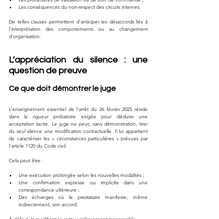
Les conséquences du non-respect des circuits internes.
De telles clauses permettent d’anticiper les désaccords liés à 
l’interprétation des comportements ou au changement 
d’organisation.
L’appréciation du silence : une 
question de preuve
Ce que doit démontrer le juge
L’enseignement essentiel de l’arrêt du 26 février 2025 réside 
dans la rigueur probatoire exigée pour déduire une 
acceptation tacite. Le juge ne peut, sans démonstration, tirer 
du seul silence une modification contractuelle. Il lui appartient 
de caractériser les « circonstances particulières » prévues par 
l’article 1120 du Code civil.
Cela peut être :
Une exécution prolongée selon les nouvelles modalités ;
Une confirmation expresse ou implicite dans une 
correspondance ultérieure ;
Des échanges où le prestataire manifeste, même 
indirectement, son accord.