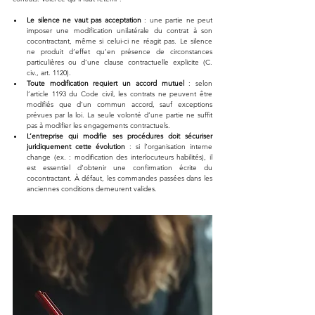
Le silence ne vaut pas acceptation
 : une partie ne peut 
imposer une modification unilatérale du contrat à son 
cocontractant, même si celui-ci ne réagit pas. Le silence 
ne produit d’effet qu’en présence de circonstances 
particulières ou d’une clause contractuelle explicite (C. 
civ., art. 1120).
Toute modification requiert un accord mutuel
 : selon 
l’article 1193 du Code civil, les contrats ne peuvent être 
modifiés que d’un commun accord, sauf exceptions 
prévues par la loi. La seule volonté d’une partie ne suffit 
pas à modifier les engagements contractuels.
L’entreprise qui modifie ses procédures doit sécuriser 
juridiquement cette évolution
 : si l’organisation interne 
change (ex. : modification des interlocuteurs habilités), il 
est essentiel d’obtenir une confirmation écrite du 
cocontractant. À défaut, les commandes passées dans les 
anciennes conditions demeurent valides.