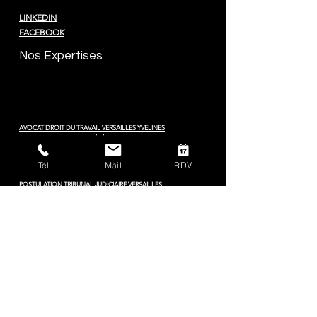
LINKEDIN
FACEBOOK
Nos Expertises
AVOCAT DROIT DU TRAVAIL VERSAILLES YVELINES
AVOCAT DROIT DES SOCIÉTÉS VERSAILLES YVELINES
AVOCAT DROIT COMMERCIAL & DES AFFAIRES VERSAILLES 78
AVOCAT ENTREPRISES EN DIFFICULTÉ
Tél
Mail
RDV
CABINET POSTULATION VERSAILLES
POSTULATION TRIBUNAL JUDICIAIRE VERSAILLES
POSTULATION TRIBUNAL COMMERCE VERSAILLES
POSTULATION COUR D'APPEL VERSAILLES
AVOCAT POUR RUPTURE CONVENTIONNELLE A VERSAILLES
AVOCAT POUR RUPTURE CONVENTIONNELLE DANS LE 78
AVOCAT RUPTURE CONVENTIONNELLE CADRE ET DIRIGEANT
AVOCAT PRUDHOMMES VERSAILLES YVELINES
AVOCAT LICENCIEMENT VERSAILLES YVELINES
AVOCAT FAUTE INEXCUSABLE EMPLOYEUR VERSAILLES
YVELINES
AVOCAT HARCELEMENT MORAL AU TRAVAIL VERSAILLES
YVELINES