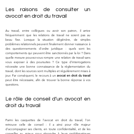
Les raisons de consulter un 
avocat en droit du travail
Au travail, entre collègues ou avoir son patron, il arrive 
fréquemment que les relations de travail ne soient pas au 
beau fixe. Lorsque la situation dégénère, de simples 
problèmes relationnels peuvent finalement donner naissance à 
des questionnements d’ordre juridique : quels sont les 
comportements qui peuvent être sanctionnés par la loi ? Dans 
quelle mesure pouvez-vous rompre une relation de travail sans 
vous exposer à des poursuites ? Ce type d’interrogations 
nécessite une bonne connaissance de la réglementation du 
travail, dont les sources sont multiples et régulièrement mises à 
jour. Par conséquent, le recours à un 
avocat en droit du travail
peut être nécessaire, afin de trouver la bonne réponse à vos 
questions.
Le rôle de conseil d’un avocat en 
droit du travail
Parmi les casquettes de l’avocat en droit du travail, l’on 
retrouve celle de conseil : il a ainsi pour rôle majeur 
d’accompagner ses clients, en toute confidentialité, et de les 
conseiller au mieux pour répondre à leurs problématiques 