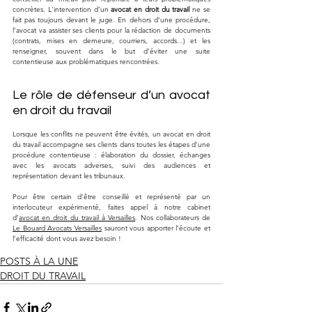
concrètes. L'intervention d’un 
avocat en droit du travail
 ne se 
fait pas toujours devant le juge. En dehors d’une procédure, 
l’avocat va assister ses clients pour la rédaction de documents 
(contrats, mises en demeure, courriers, accords...) et les 
renseigner, souvent dans le but d’éviter une suite 
contentieuse aux problématiques rencontrées.
Le rôle de défenseur d’un avocat 
en droit du travail
Lorsque les conflits ne peuvent être évités, un avocat en droit 
du travail accompagne ses clients dans toutes les étapes d’une 
procédure contentieuse : élaboration du dossier, échanges 
avec les avocats adverses, suivi des audiences et 
représentation devant les tribunaux. 
Pour être certain d’être conseillé et représenté par un 
interlocuteur expérimenté, faites appel à notre cabinet 
d’
avocat en droit du travail à Versailles
. Nos collaborateurs de 
Le Bouard Avocats Versailles
 sauront vous apporter l’écoute et 
l’efficacité dont vous avez besoin !
POSTS À LA UNE
DROIT DU TRAVAIL