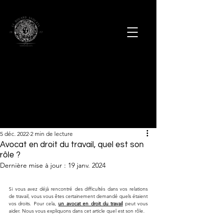
5 déc. 2022
2 min de lecture
Avocat en droit du travail, quel est son
rôle ?
Dernière mise à jour :
19 janv. 2024
Si vous avez déjà rencontré des difficultés dans vos relations 
de travail, vous vous êtes certainement demandé quels étaient 
vos droits. Pour cela, 
un avocat en droit du travail
 peut vous 
aider. Nous vous expliquons dans cet article quel est son rôle. 