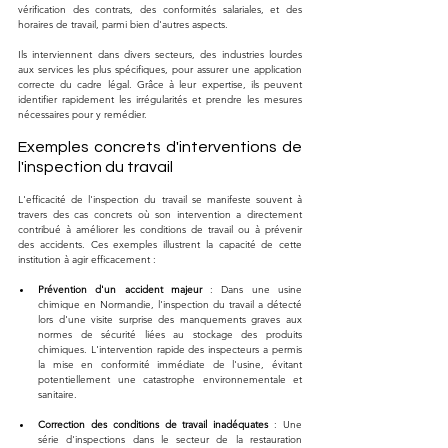
vérification des contrats, des conformités salariales, et des 
horaires de travail, parmi bien d'autres aspects.
Ils interviennent dans divers secteurs, des industries lourdes 
aux services les plus spécifiques, pour assurer une application 
correcte du cadre légal. Grâce à leur expertise, ils peuvent 
identifier rapidement les irrégularités et prendre les mesures 
nécessaires pour y remédier.
Exemples concrets d'interventions de 
l'inspection du travail
L'efficacité de l'inspection du travail se manifeste souvent à 
travers des cas concrets où son intervention a directement 
contribué à améliorer les conditions de travail ou à prévenir 
des accidents. Ces exemples illustrent la capacité de cette 
institution à agir efficacement :
Prévention d'un accident majeur
 : Dans une usine 
chimique en Normandie, l'inspection du travail a détecté 
lors d'une visite surprise des manquements graves aux 
normes de sécurité liées au stockage des produits 
chimiques. L'intervention rapide des inspecteurs a permis 
la mise en conformité immédiate de l'usine, évitant 
potentiellement une catastrophe environnementale et 
sanitaire.
Correction des conditions de travail inadéquates
 : Une 
série d'inspections dans le secteur de la restauration 