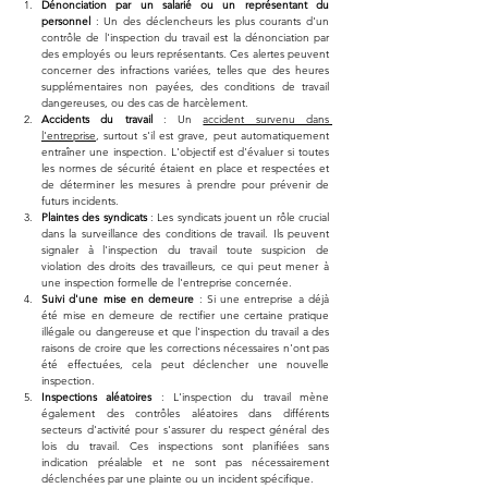
Dénonciation par un salarié ou un représentant du 
personnel
 : Un des déclencheurs les plus courants d'un 
contrôle de l'inspection du travail est la dénonciation par 
des employés ou leurs représentants. Ces alertes peuvent 
concerner des infractions variées, telles que des heures 
supplémentaires non payées, des conditions de travail 
dangereuses, ou des cas de harcèlement.
Accidents du travail
 : Un 
accident survenu dans 
l'entreprise
, surtout s'il est grave, peut automatiquement 
entraîner une inspection. L'objectif est d'évaluer si toutes 
les normes de sécurité étaient en place et respectées et 
de déterminer les mesures à prendre pour prévenir de 
futurs incidents.
Plaintes des syndicats
 : Les syndicats jouent un rôle crucial 
dans la surveillance des conditions de travail. Ils peuvent 
signaler à l'inspection du travail toute suspicion de 
violation des droits des travailleurs, ce qui peut mener à 
une inspection formelle de l'entreprise concernée.
Suivi d'une mise en demeure
 : Si une entreprise a déjà 
été mise en demeure de rectifier une certaine pratique 
illégale ou dangereuse et que l'inspection du travail a des 
raisons de croire que les corrections nécessaires n'ont pas 
été effectuées, cela peut déclencher une nouvelle 
inspection.
Inspections aléatoires
 : L'inspection du travail mène 
également des contrôles aléatoires dans différents 
secteurs d'activité pour s'assurer du respect général des 
lois du travail. Ces inspections sont planifiées sans 
indication préalable et ne sont pas nécessairement 
déclenchées par une plainte ou un incident spécifique.