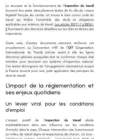
La structure et le fonctionnement de l'
inspection du travail
trouvent leur assise dans plusieurs textes de loi clés du corpus 
législatif français. Au centre, on trouve le bien connu code du 
travail qui fédère l’ensemble des droits et obligations 
applicables aux relations de travail. 
Les articles R8111-1 à R8161-
2
 fournissent des directives détaillées sur les rôles et tâches des 
inspecteurs.
Outre cela, d'autres documents viennent renforcer cet 
encadrement. La Convention n°81 de l’
OIT
 (Organisation 
Internationale du Travail) précise quant à elle les lignes 
directrices globales auxquelles doit se conformer chaque état 
membre pour structurer son système d’inspection national. 
Ces textes témoignent de l'engagement international auquel 
la France souscrit pour une juste application des principes du 
droit du travail.
L'impact de la réglementation et 
ses enjeux quotidiens
Un levier vital pour les conditions 
d'emploi
L'impact positif de l'
inspection du travail
 réside 
indubitablement dans son influence sur les conditions 
d'emploi dans le pays. Chaque intervention vise à promouvoir 
un milieu de travail digne et respectueux de chacun, où tous - 
employeurs comme employés - connaissent leurs droits et 