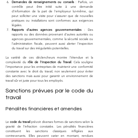
Demandes de renseignements ou conseils
 : Parfois, un 
contrôle peut être initié suite à une demande 
d'information de la part de l'employeur lui-même, qui 
peut solliciter une visite pour s'assurer que de nouvelles 
pratiques ou installations sont conformes aux exigences 
légales.
Rapports d'autres agences gouvernementales
 : Des 
rapports ou des données provenant d'autres autorités ou 
agences gouvernementales, comme la sécurité sociale ou 
l'administration fiscale, peuvent aussi alerter l'inspection 
du travail sur des irrégularités potentielles.
La variété de ces déclencheurs montre l'étendue et la 
complexité du 
rôle de l'Inspection du Travail
. Cela souligne 
l'importance pour les entreprises de maintenir une conformité 
constante avec le droit du travail, non seulement pour éviter 
des sanctions mais aussi pour garantir un environnement de 
travail sûr et juste pour tous les employés.
Sanctions prévues par le code du 
travail
Pénalités financières et amendes
Le 
code du travail
 prévoit diverses formes de sanctions selon la 
gravité de l'infraction constatée. Les pénalités financières 
constituent les sanctions classiques infligées aux 
contrevenants. Elles peuvent varier en montant, rendues 