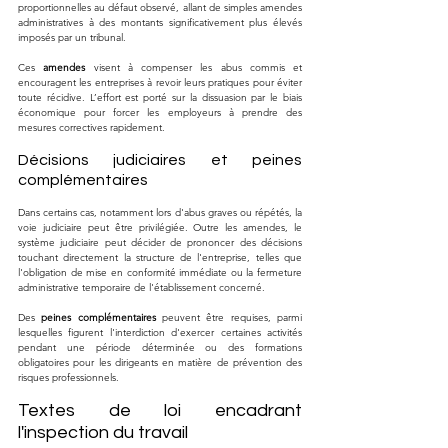
proportionnelles au défaut observé, allant de simples amendes 
administratives à des montants significativement plus élevés 
imposés par un tribunal.
Ces 
amendes
 visent à compenser les abus commis et 
encouragent les entreprises à revoir leurs pratiques pour éviter 
toute récidive. L’effort est porté sur la dissuasion par le biais 
économique pour forcer les employeurs à prendre des 
mesures correctives rapidement.
Décisions judiciaires et peines 
complémentaires
Dans certains cas, notamment lors d'abus graves ou répétés, la 
voie judiciaire peut être privilégiée. Outre les amendes, le 
système judiciaire peut décider de prononcer des décisions 
touchant directement la structure de l'entreprise, telles que 
l'obligation de mise en conformité immédiate ou la fermeture 
administrative temporaire de l'établissement concerné.
Des 
peines complémentaires
 peuvent être requises, parmi 
lesquelles figurent l'interdiction d'exercer certaines activités 
pendant une période déterminée ou des formations 
obligatoires pour les dirigeants en matière de prévention des 
risques professionnels.
Textes de loi encadrant 
l'inspection du travail