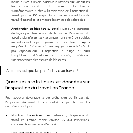
rapide à Paris a révélé plusieurs infractions aux lois sur les 
heures de travail et le paiement des heures 
supplémentaires. Grâce à l'intervention de l'inspection du 
travail, plus de 200 employés ont vu leurs conditions de 
travail régularisées et ont reçu les arriérés de salaire dus.
Amélioration du bien-être au travail
 : Dans une entreprise 
de logistique dans le sud de la France, l'inspection du 
travail a identifié un taux anormalement élevé de troubles 
musculo-squelettiques parmi les employés. Après 
enquête, il a été constaté que l'équipement utilisé n'était 
pas ergonomique. L'inspection a exigé et suivi 
l'acquisition d'équipements adaptés, réduisant 
significativement les risques de blessures.
A lire : 
qu'est que la qualité de vie au travail ?
Quelques statistiques et données sur 
l'inspection du travail en France
Pour appuyer davantage la compréhension de l'impact de 
l'inspection du travail, il est crucial de se pencher sur des 
données statistiques :
Nombre d'inspections
 : Annuellement, l'inspection du 
travail en France mène environ 250,000 inspections, 
couvrant divers secteurs d'activité.