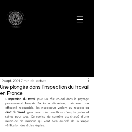
19 sept. 2024
7 min de lecture
Une plongée dans l'inspection du travail
en France
L'
inspection du travail
 joue un rôle crucial dans le paysage 
professionnel français. En toute discrétion, mais avec une 
efficacité redoutable, les inspecteurs veillent au respect du 
droit du travail
, garantissant des conditions d'emploi justes et 
saines pour tous. Ce service de contrôle est chargé d'une 
multitude de missions qui vont bien au-delà de la simple 
vérification des règles légales.