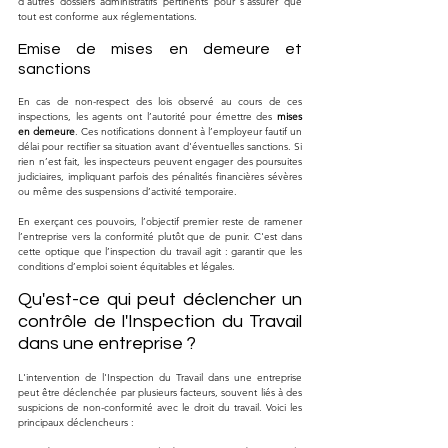
d’autres dossiers administratifs pertinents pour s'assurer que 
tout est conforme aux réglementations.
Emise de mises en demeure et 
sanctions
En cas de non-respect des lois observé au cours de ces 
inspections, les agents ont l’autorité pour émettre des 
mises 
en demeure
. Ces notifications donnent à l’employeur fautif un 
délai pour rectifier sa situation avant d'éventuelles sanctions. Si 
rien n’est fait, les inspecteurs peuvent engager des poursuites 
judiciaires, impliquant parfois des pénalités financières sévères 
ou même des suspensions d’activité temporaire.
En exerçant ces pouvoirs, l’objectif premier reste de ramener 
l’entreprise vers la conformité plutôt que de punir. C'est dans 
cette optique que l’inspection du travail agit : garantir que les 
conditions d’emploi soient équitables et légales.
Qu'est-ce qui peut déclencher un 
contrôle de l'Inspection du Travail 
dans une entreprise ?
L'intervention de l'Inspection du Travail dans une entreprise 
peut être déclenchée par plusieurs facteurs, souvent liés à des 
suspicions de non-conformité avec le droit du travail. Voici les 
principaux déclencheurs :