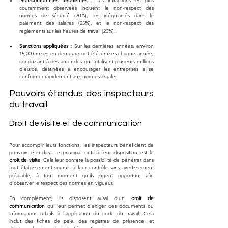
Non-conformités fréquentes
 : Les infractions les plus 
couramment observées incluent le non-respect des 
normes de sécurité (30%), les irrégularités dans le 
paiement des salaires (25%), et le non-respect des 
règlements sur les heures de travail (20%).
Sanctions appliquées
 : Sur les dernières années, environ 
15,000 mises en demeure ont été émises chaque année, 
conduisant à des amendes qui totalisent plusieurs millions 
d'euros, destinées à encourager les entreprises à se 
conformer rapidement aux normes légales.
Pouvoirs étendus des inspecteurs 
du travail
Droit de visite et de communication
Pour accomplir leurs fonctions, les inspecteurs bénéficient de 
pouvoirs étendus. Le principal outil à leur disposition est le 
droit de visite
. Cela leur confère la possibilité de pénétrer dans 
tout établissement soumis à leur contrôle sans avertissement 
préalable, à tout moment qu'ils jugent opportun, afin 
d’observer le respect des normes en vigueur.
En complément, ils disposent aussi d’un 
droit de 
communication
 qui leur permet d’exiger des documents ou 
informations relatifs à l’application du code du travail. Cela 
inclut des fiches de paie, des registres de présence, et 