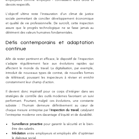
devoirs respectifs.
L'objectif ultime reste l'instauration d’un climat de justice 
sociale permettant de concilier développement économique 
et qualité de vie professionnelle. De surcroît, cette inspection 
assure que le progrès technologique ne se fasse jamais au 
détriment des valeurs humaines fondamentales.
Défis contemporains et adaptation 
continue
Afin de rester pertinent et efficace, le dispositif de l'inspection 
s'adapte régulièrement face aux évolutions rapides qui 
affectent le monde du travail. La digitalisation, par exemple, 
introduit de nouveaux types de contrat, de nouvelles formes 
de télétravail, poussant les inspecteurs à réviser et enrichir 
constamment leur champ d’action.
Il devient donc impératif pour ce corps d'intégrer dans ses 
stratégies de contrôle des outils modernes favorisant un suivi 
performant. Pourtant, malgré ces évolutions, une constante 
subsiste : l'humain demeure définitivement au cœur de 
chaque mesure entreprise par l'
inspection du travail
, catalysant 
l'entreprise moderne vers davantage d'équité et de durabilité.
Surveillance proactive
 pour garantir la sécurité et le bien-
être des salariés.
Médiation
 entre employeurs et employés afin d'optimiser 
le dialogue social.