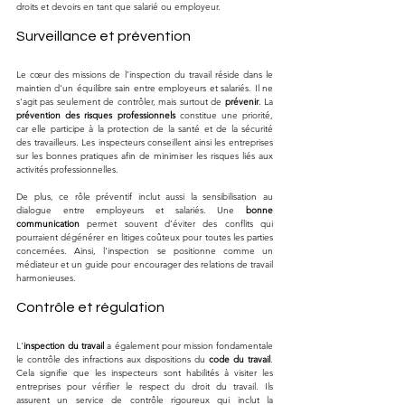
droits et devoirs en tant que salarié ou employeur.
Surveillance et prévention
Le cœur des missions de l’inspection du travail réside dans le 
maintien d'un équilibre sain entre employeurs et salariés. Il ne 
s'agit pas seulement de contrôler, mais surtout de 
prévenir
. La 
prévention des risques professionnels
 constitue une priorité, 
car elle participe à la protection de la santé et de la sécurité 
des travailleurs. Les inspecteurs conseillent ainsi les entreprises 
sur les bonnes pratiques afin de minimiser les risques liés aux 
activités professionnelles.
De plus, ce rôle préventif inclut aussi la sensibilisation au 
dialogue entre employeurs et salariés. Une 
bonne 
communication
 permet souvent d’éviter des conflits qui 
pourraient dégénérer en litiges coûteux pour toutes les parties 
concernées. Ainsi, l'inspection se positionne comme un 
médiateur et un guide pour encourager des relations de travail 
harmonieuses.
Contrôle et régulation
L'
inspection du travail
 a également pour mission fondamentale 
le contrôle des infractions aux dispositions du 
code du travail
. 
Cela signifie que les inspecteurs sont habilités à visiter les 
entreprises pour vérifier le respect du droit du travail. Ils 
assurent un service de contrôle rigoureux qui inclut la 