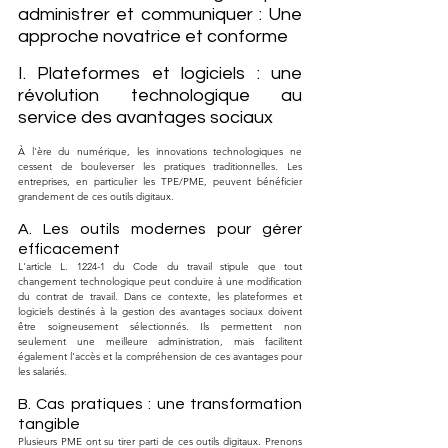
administrer et communiquer : Une 
approche novatrice et conforme
I. Plateformes et logiciels : une 
révolution technologique au 
service des avantages sociaux
À l'ère du numérique, les innovations technologiques ne 
cessent de bouleverser les pratiques traditionnelles. Les 
entreprises, en particulier les TPE/PME, peuvent bénéficier 
grandement de ces outils digitaux.
A. Les outils modernes pour gérer 
efficacement
L'article L. 1224-1 du Code du travail stipule que tout 
changement technologique peut conduire à une modification 
du contrat de travail. Dans ce contexte, les plateformes et 
logiciels destinés à la gestion des avantages sociaux doivent 
être soigneusement sélectionnés. Ils permettent non 
seulement une meilleure administration, mais facilitent 
également l'accès et la compréhension de ces avantages pour 
les salariés.
B. Cas pratiques : une transformation 
tangible
Plusieurs PME ont su tirer parti de ces outils digitaux. Prenons 