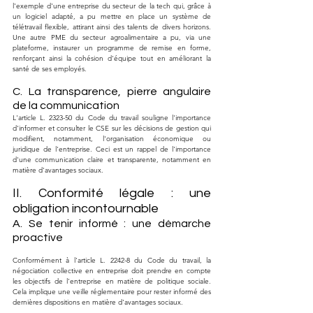
l'exemple d'une entreprise du secteur de la tech qui, grâce à 
un logiciel adapté, a pu mettre en place un système de 
télétravail flexible, attirant ainsi des talents de divers horizons. 
Une autre PME du secteur agroalimentaire a pu, via une 
plateforme, instaurer un programme de remise en forme, 
renforçant ainsi la cohésion d'équipe tout en améliorant la 
santé de ses employés.
C. La transparence, pierre angulaire 
de la communication
L'article L. 2323-50 du Code du travail souligne l'importance 
d'informer et consulter le CSE sur les décisions de gestion qui 
modifient, notamment, l'organisation économique ou 
juridique de l'entreprise. Ceci est un rappel de l'importance 
d'une communication claire et transparente, notamment en 
matière d'avantages sociaux.
II. Conformité légale : une 
obligation incontournable
A. Se tenir informé : une démarche 
proactive
Conformément à l'article L. 2242-8 du Code du travail, la 
négociation collective en entreprise doit prendre en compte 
les objectifs de l'entreprise en matière de politique sociale. 
Cela implique une veille réglementaire pour rester informé des 
dernières dispositions en matière d'avantages sociaux.