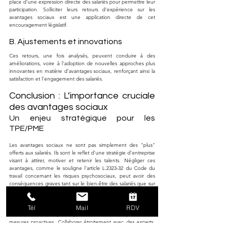
place d'une expression directe des salariés pour permettre leur 
participation. Solliciter leurs retours d'expérience sur les 
avantages sociaux est une application directe de cet 
encouragement législatif.
B. Ajustements et innovations
Ces retours, une fois analysés, peuvent conduire à des 
améliorations, voire à l'adoption de nouvelles approches plus 
innovantes en matière d'avantages sociaux, renforçant ainsi la 
satisfaction et l'engagement des salariés.
Conclusion : L’importance cruciale 
des avantages sociaux
Un enjeu stratégique pour les 
TPE/PME
Les avantages sociaux ne sont pas simplement des "plus" 
offerts aux salariés. Ils sont le reflet d'une stratégie d'entreprise 
visant à attirer, motiver et retenir les talents. Négliger ces 
avantages, comme le souligne l'article L.2323-32 du Code du 
travail concernant les risques psychosociaux, peut avoir des 
conséquences graves tant sur le bien-être des salariés que sur 
la performance de l'entreprise.
Face à la complexité croissante de la législation et des attentes 
Tél
Mail
RDV
des salariés, il est impératif pour les TPE/PME de prendre des 
mesures proactives. Collaborer étroitement avec des experts, 
se tenir régulièrement informé des évolutions législatives et 