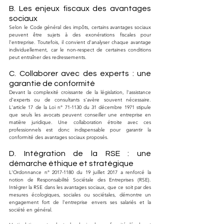
B. Les enjeux fiscaux des avantages 
sociaux
Selon le Code général des impôts, certains avantages sociaux 
peuvent être sujets à des exonérations fiscales pour 
l'entreprise. Toutefois, il convient d'analyser chaque avantage 
individuellement, car le non-respect de certaines conditions 
peut entraîner des redressements.
C. Collaborer avec des experts : une 
garantie de conformité
Devant la complexité croissante de la législation, l'assistance 
d'experts ou de consultants s'avère souvent nécessaire. 
L'article 17 de la Loi n° 71-1130 du 31 décembre 1971 stipule 
que seuls les avocats peuvent conseiller une entreprise en 
matière juridique. Une collaboration étroite avec ces 
professionnels est donc indispensable pour garantir la 
conformité des avantages sociaux proposés.
D. Intégration de la RSE : une 
démarche éthique et stratégique
L'Ordonnance n° 2017-1180 du 19 juillet 2017 a renforcé la 
notion de Responsabilité Sociétale des Entreprises (RSE). 
Intégrer la RSE dans les avantages sociaux, que ce soit par des 
mesures écologiques, sociales ou sociétales, démontre un 
engagement fort de l'entreprise envers ses salariés et la 
société en général.