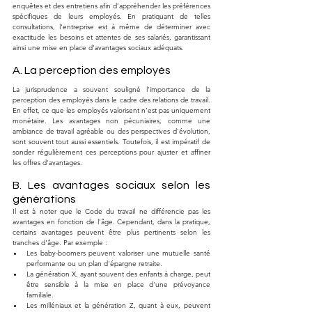
enquêtes et des entretiens afin d’appréhender les préférences 
spécifiques de leurs employés. En pratiquant de telles 
consultations, l'entreprise est à même de déterminer avec 
exactitude les besoins et attentes de ses salariés, garantissant 
ainsi une mise en place d'avantages sociaux adéquats.
A. La perception des employés
La jurisprudence a souvent souligné l'importance de la 
perception des employés dans le cadre des relations de travail. 
En effet, ce que les employés valorisent n'est pas uniquement 
monétaire. Les avantages non pécuniaires, comme une 
ambiance de travail agréable ou des perspectives d'évolution, 
sont souvent tout aussi essentiels. Toutefois, il est impératif de 
sonder régulièrement ces perceptions pour ajuster et affiner 
les offres d'avantages.
B. Les avantages sociaux selon les 
générations
Il est à noter que le Code du travail ne différencie pas les 
avantages en fonction de l'âge. Cependant, dans la pratique, 
certains avantages peuvent être plus pertinents selon les 
tranches d'âge. Par exemple :
Les baby-boomers peuvent valoriser une mutuelle santé 
performante ou un plan d'épargne retraite.
La génération X, ayant souvent des enfants à charge, peut 
être sensible à la mise en place d'une prévoyance 
familiale.
Les milléniaux et la génération Z, quant à eux, peuvent 