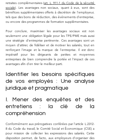
retraites complémentaires (
art. L. 911-1 du Code de la sécurité 
sociale
). Les avantages non sociaux, quant à eux, sont des 
bénéfices supplémentaires offerts à discrétion de l'employeur, 
tels que des bons de réduction, des événements d'entreprise, 
ou encore des programmes de formation supplémentaires.
Pour conclure, maximiser les avantages sociaux est non 
seulement une obligation légale pour les TPE/PME mais aussi 
une stratégie d'entreprise pertinente. Ces avantages sont un 
moyen d'attirer, de fidéliser et de motiver les salariés, tout en 
renforçant l'image et la marque de l'entreprise. Il est donc 
impératif pour les dirigeants de petites et moyennes 
entreprises de bien comprendre la portée et l'impact de ces 
avantages afin d'en tirer le meilleur parti.
Identifier les besoins spécifiques 
de vos employés : Une analyse 
juridique et pragmatique
I. Mener des enquêtes et des 
entretiens : la clé de la 
compréhension
Conformément aux prérogatives conférées par l'article L.2312-
8 du Code du travail, le Comité Social et Économique (CSE) a 
pour mission de collecter les expressions des salariés. Cette 
disposition permet, de facto, aux employeurs d’organiser des 