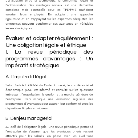
L'articulation entre la technologie, la conformité légale et 
l'administration des avantages sociaux est une démarche 
complexe mais essentielle pour les TPE/PME souhaitant 
valoriser leurs employés. En adoptant une approche 
rigoureuse et en s'appuyant sur les expertises adéquates, les 
entreprises peuvent transformer ces avantages en véritables 
leviers stratégiques.
Évaluer et adapter régulièrement : 
Une obligation légale et éthique
I. La revue périodique des 
programmes d'avantages : Un 
impératif stratégique
A. L’impératif légal
Selon l’article L.2323-86 du Code du travail, le comité social et 
économique (CSE) est informé et consulté sur les questions 
intéressant l'organisation, la gestion et la marche générale de 
l'entreprise. Ceci implique une évaluation régulière des 
programmes d’avantages pour assurer leur conformité avec les 
dispositions légales en vigueur.
B. L’enjeu managérial
Au-delà de l'obligation légale, une revue périodique permet à 
l'entreprise de s'assurer que les avantages offerts restent 
attractifs pour les salariés, en phase avec les évolutions 