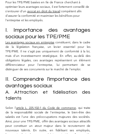
Pour les TPE/PME basées en Ile de France cherchant à 
optimiser leurs avantages sociaux, il est fortement conseillé de 
s'entourer d'un 
avocat en droit du travail
 compétent afin 
d'assurer la conformité et maximiser les bénéfices pour 
l'entreprise et les employés.
I. Importance des avantages 
sociaux pour les TPE/PME
Les avantages sociaux en entreprise
 constituent, dans le cadre 
de la législation française, un levier essentiel pour les 
TPE/PME. Il ne s'agit pas uniquement de conformité à la loi, 
mais d'un investissement stratégique. En effet, au-delà des 
obligations légales, ces avantages représentent un élément 
différenciateur pour l'entreprise, lui permettant de se 
distinguer de ses concurrents sur le marché de l'emploi.
II. Comprendre l'importance des 
avantages sociaux
A. Attraction et fidélisation des 
talents
Selon l'
article L. 225-102-1 du Code de commerce
, qui traite 
de la responsabilité sociale de l'entreprise, le bien-être des 
salariés est l'une des préoccupations majeures des sociétés. 
Ainsi, pour une TPE/PME, offrir des avantages sociaux attractifs 
peut constituer un atout majeur dans le recrutement de 
nouveaux talents. En outre, en fidélisant ses employés, 