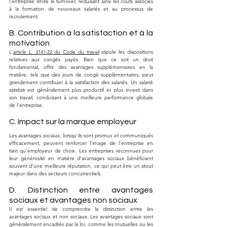
l'entreprise limite le turnover, réduisant ainsi les coûts associés 
à la formation de nouveaux salariés et au processus de 
recrutement.
B. Contribution à la satisfaction et à la 
motivation
L'
article L. 3141-22 du Code du travail
 stipule les dispositions 
relatives aux congés payés. Bien que ce soit un droit 
fondamental, offrir des avantages supplémentaires en la 
matière, tels que des jours de congé supplémentaires, peut 
grandement contribuer à la satisfaction des salariés. Un salarié 
satisfait est généralement plus productif et plus investi dans 
son travail, conduisant à une meilleure performance globale 
de l'entreprise.
C. Impact sur la marque employeur
Les avantages sociaux, lorsqu'ils sont promus et communiqués 
efficacement, peuvent renforcer l'image de l'entreprise en 
tant qu'employeur de choix. Les entreprises reconnues pour 
leur générosité en matière d'avantages sociaux bénéficient 
souvent d'une meilleure réputation, ce qui peut être un atout 
majeur dans des secteurs concurrentiels.
D. Distinction entre avantages 
sociaux et avantages non sociaux
Il est essentiel de comprendre la distinction entre les 
avantages sociaux et non sociaux. Les avantages sociaux sont 
généralement encadrés par la loi, comme les mutuelles ou les 