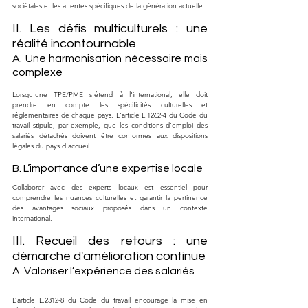
sociétales et les attentes spécifiques de la génération actuelle.
II. Les défis multiculturels : une 
réalité incontournable
A. Une harmonisation nécessaire mais 
complexe
Lorsqu'une TPE/PME s'étend à l'international, elle doit 
prendre en compte les spécificités culturelles et 
réglementaires de chaque pays. L'article L.1262-4 du Code du 
travail stipule, par exemple, que les conditions d'emploi des 
salariés détachés doivent être conformes aux dispositions 
légales du pays d'accueil.
B. L’importance d’une expertise locale
Collaborer avec des experts locaux est essentiel pour 
comprendre les nuances culturelles et garantir la pertinence 
des avantages sociaux proposés dans un contexte 
international.
III. Recueil des retours : une 
démarche d'amélioration continue
A. Valoriser l’expérience des salariés
L’article L.2312-8 du Code du travail encourage la mise en 