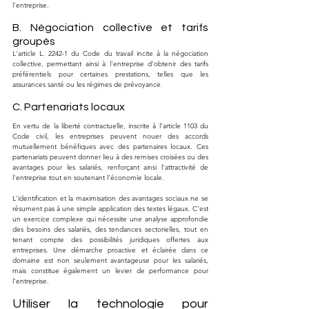
l'entreprise.
B. Négociation collective et tarifs 
groupés
L'article L. 2242-1 du Code du travail incite à la négociation 
collective, permettant ainsi à l'entreprise d’obtenir des tarifs 
préférentiels pour certaines prestations, telles que les 
assurances santé ou les régimes de prévoyance.
C. Partenariats locaux
En vertu de la liberté contractuelle, inscrite à l'article 1103 du 
Code civil, les entreprises peuvent nouer des accords 
mutuellement bénéfiques avec des partenaires locaux. Ces 
partenariats peuvent donner lieu à des remises croisées ou des 
avantages pour les salariés, renforçant ainsi l'attractivité de 
l'entreprise tout en soutenant l'économie locale.
L'identification et la maximisation des avantages sociaux ne se 
résument pas à une simple application des textes légaux. C'est 
un exercice complexe qui nécessite une analyse approfondie 
des besoins des salariés, des tendances sectorielles, tout en 
tenant compte des possibilités juridiques offertes aux 
entreprises. Une démarche proactive et éclairée dans ce 
domaine est non seulement avantageuse pour les salariés, 
mais constitue également un levier de performance pour 
l'entreprise.
Utiliser la technologie pour 