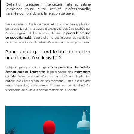
Définition juridique : interdiction faite au salarié 
d’exercer toute autre activité professionnelle, 
salariée ou non, durant la relation de travail
Dans le cadre du Code du travail, et notamment en application 
de l’article L.1121-1, la clause d’exclusivité doit être justifiée par 
l’intérêt légitime de l’entreprise. Elle doit 
respecter le principe 
de proportionnalité
, c’est-à-dire ne pas imposer de restriction 
excessive à la liberté du salarié d’exercer une autre profession.
Pourquoi et quel est le but de mettre 
une clause d’exclusivité ?
L’objectif principal est de 
garantir la protection des intérêts 
économiques de l’entreprise
, la préservation des 
informations 
confidentielles
, ainsi que d’assurer au salarié une implication 
entière dans l’exécution de ses fonctions. L’idée est d’éviter 
toute dispersion, concurrence interne ou conflit d’intérêts 
susceptible de nuire à la bonne marche de la société.