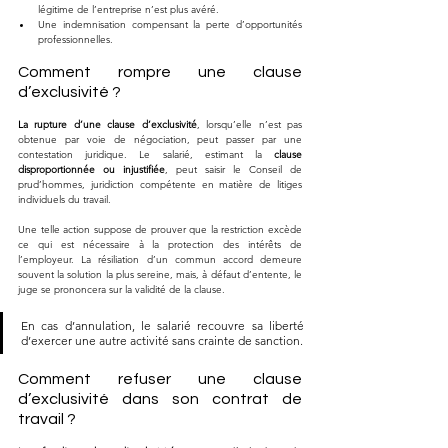
légitime de l’entreprise n’est plus avéré.
Une indemnisation compensant la perte d’opportunités 
professionnelles.
Comment rompre une clause 
d’exclusivité ?
La rupture d’une clause d’exclusivité
, lorsqu’elle n’est pas 
obtenue par voie de négociation, peut passer par une 
contestation juridique. Le salarié, estimant la 
clause 
disproportionnée ou injustifiée
, peut saisir le Conseil de 
prud’hommes, juridiction compétente en matière de litiges 
individuels du travail. 
Une telle action suppose de prouver que la restriction excède 
ce qui est nécessaire à la protection des intérêts de 
l’employeur. La résiliation d’un commun accord demeure 
souvent la solution la plus sereine, mais, à défaut d’entente, le 
juge se prononcera sur la validité de la clause. 
En cas d’annulation, le salarié recouvre sa liberté 
d’exercer une autre activité sans crainte de sanction.
Comment refuser une clause 
d’exclusivité dans son contrat de 
travail ?