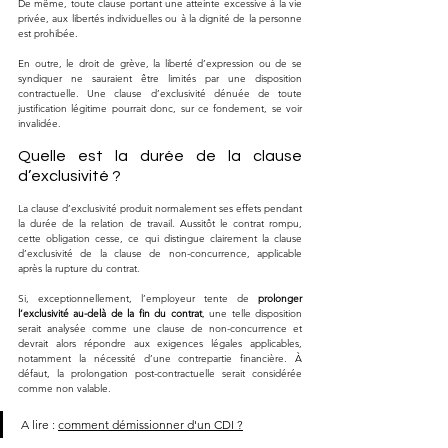
De même, toute clause portant une atteinte excessive à la vie 
privée, aux libertés individuelles ou à la dignité de la personne 
est prohibée. 
En outre, le droit de grève, la liberté d’expression ou de se 
syndiquer ne sauraient être limités par une disposition 
contractuelle. Une clause d’exclusivité dénuée de toute 
justification légitime pourrait donc, sur ce fondement, se voir 
invalidée.
Quelle est la durée de la clause 
d’exclusivité ?
La clause d’exclusivité produit normalement ses effets pendant 
la durée de la relation de travail. Aussitôt le contrat rompu, 
cette obligation cesse, ce qui distingue clairement la clause 
d’exclusivité de la clause de non-concurrence, applicable 
après la rupture du contrat. 
Si, exceptionnellement, l’employeur tente de 
prolonger 
l’exclusivité au-delà de la fin du contrat
, une telle disposition 
serait analysée comme une clause de non-concurrence et 
devrait alors répondre aux exigences légales applicables, 
notamment la nécessité d’une contrepartie financière. À 
défaut, la prolongation post-contractuelle serait considérée 
comme non valable.
A lire : 
comment démissionner d'un CDI ?