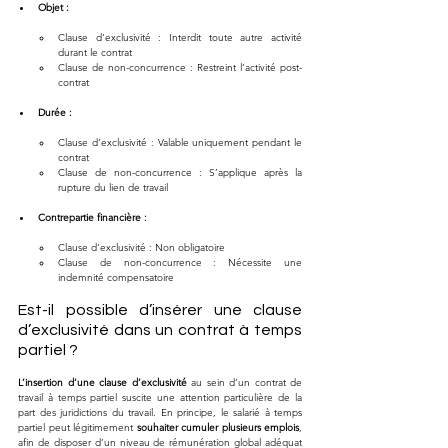
Objet :
Clause d’exclusivité : Interdit toute autre activité 
durant le contrat
Clause de non-concurrence : Restreint l’activité post-
contrat
Durée :
Clause d’exclusivité : Valable uniquement pendant le 
contrat
Clause de non-concurrence : S’applique après la 
rupture du lien de travail
Contrepartie financière :
Clause d’exclusivité : Non obligatoire
Clause de non-concurrence : Nécessite une 
indemnité compensatoire
Est-il possible d’insérer une clause 
d’exclusivité dans un contrat à temps 
partiel ?
L’insertion d’une clause d’exclusivité
 au sein d’un contrat de 
travail à temps partiel suscite une attention particulière de la 
part des juridictions du travail. En principe, le salarié à temps 
partiel peut légitimement 
souhaiter cumuler plusieurs emplois
, 
afin de disposer d’un niveau de rémunération global adéquat 