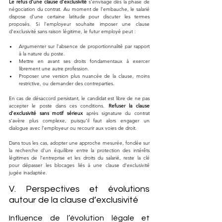
Le refus d’une clause d’exclusivité
 s’envisage dès la phase de 
négociation du contrat. Au moment de l’embauche, le salarié 
dispose d’une certaine latitude pour discuter les termes 
proposés. Si l’employeur souhaite imposer une clause 
d’exclusivité sans raison légitime, le futur employé peut :
Argumenter sur l’absence de proportionnalité par rapport 
à la nature du poste.
Mettre en avant ses droits fondamentaux à exercer 
librement une autre profession.
Proposer une version plus nuancée de la clause, moins 
restrictive, ou demander des contreparties.
En cas de désaccord persistant, le candidat est libre de ne pas 
accepter le poste dans ces conditions. 
Refuser la clause 
d’exclusivité sans motif sérieux
 après signature du contrat 
s’avère plus complexe, puisqu’il faut alors engager un 
dialogue avec l’employeur ou recourir aux voies de droit. 
Dans tous les cas, adopter une approche mesurée, fondée sur 
la recherche d’un équilibre entre la protection des intérêts 
légitimes de l’entreprise et les droits du salarié, reste la clé 
pour dépasser les blocages liés à une clause d’exclusivité 
jugée inadaptée.
V. Perspectives et évolutions 
autour de la clause d’exclusivité
Influence de l’évolution légale et 