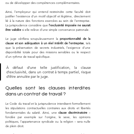
ou de développer des compétences complémentaires. 
Ainsi, l’employeur qui entend restreindre cette faculté doit 
justifier l’existence d’un motif objectif et légitime, directement 
lié à la nature des fonctions exercées au sein de l’entreprise. 
La jurisprudence considère que 
l’exclusivité imposée ne saurait 
être validée
 si elle relève d’une simple convenance patronale. 
Le juge vérifiera scrupuleusement la 
proportionnalité de la 
clause et son adéquation
à un réel intérêt de l’entreprise
, tels 
que la préservation de secrets industriels, l’exigence d’une 
disponibilité totale pour des missions sensibles ou le respect 
d’un rythme de travail spécifique. 
À défaut d’une telle justification, la clause 
d’exclusivité, dans un contrat à temps partiel, risque 
d’être annulée par le juge.
Quelles sont les clauses interdites 
dans un contrat de travail ?
Le Code du travail et la jurisprudence interdisent formellement 
les stipulations contractuelles contraires aux droits et libertés 
fondamentales du salarié. Ainsi, une 
clause discriminatoire
 – 
fondée par exemple sur l’origine, le sexe, les opinions 
politiques, l’appartenance syndicale ou la religion – sera nulle 
de plein droit. 