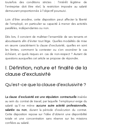
toutefois des conditions strictes : l’intérêt légitime de 
l’entreprise doit être réel, la restriction imposée au salarié 
demeurant proportionnée à l’objectif poursuivi. 
Loin d’être anodine, cette disposition peut affecter la liberté 
de l’employé, en particulier sa capacité à mener des activités 
parallèles, indépendantes ou non.
Dès lors, il convient de maîtriser l’ensemble de ses tenants et 
aboutissants afin d’éviter tout litige. Quelles modalités de mise 
en œuvre caractérisent la clause d’exclusivité, quelles en sont 
les limites, comment la contester ou s’en exonérer le cas 
échéant, et quels risques en cas de non-respect ? Autant de 
questions auxquelles cet article se propose de répondre.
I. Définition, nature et finalité de la 
clause d’exclusivité
Qu’est-ce que la clause d’exclusivité ?
La clause d’exclusivité est une stipulation contractuelle
 insérée 
au sein du contrat de travail, par laquelle l’employeur exige du 
salarié qu’il ne mène 
aucune autre activité professionnelle, 
salariée ou non
, durant la période d’exécution du contrat. 
Cette disposition repose sur l’idée d’obtenir une disponibilité 
totale et une concentration sans réserve sur les missions 
confiées au salarié.