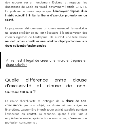
doit reposer sur un fondement légitime et respecter les 
dispositions du Code du travail, notamment l’article L.1121-1. 
En pratique, sa licéité impose que 
l’employeur dispose d’un 
intérêt objectif à limiter la liberté d’exercice professionnel du 
salarié
. 
La proportionnalité demeure un critère essentiel : la restriction 
ne saurait excéder ce qui est nécessaire à la préservation des 
intérêts légitimes de l’entreprise. De surcroît, une telle clause 
ne doit jamais constituer une atteinte disproportionnée aux 
droits et libertés fondamentales
.
A lire : 
est-il légal de créer une micro entreprise en 
étant salarié ?
Quelle différence entre clause 
d’exclusivité et clause de non-
concurrence ?
La clause d’exclusivité se distingue de la 
clause de non-
concurrence
 par son objet, sa durée et ses exigences 
financières. La première interdit toute activité parallèle pendant 
l’exécution du contrat. La seconde, quant à elle, vise à 
empêcher le salarié, après la fin de son contrat, d’exercer une 
profession concurrente :