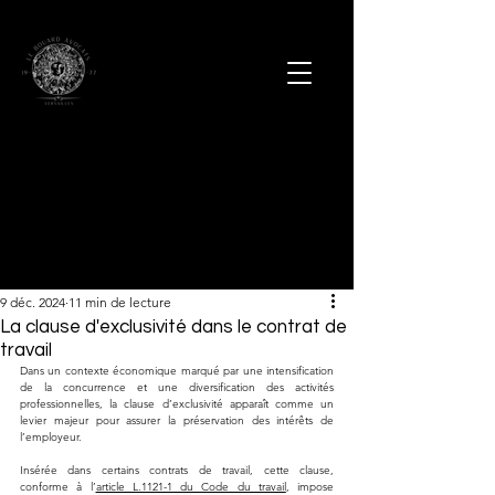
9 déc. 2024
11 min de lecture
La clause d'exclusivité dans le contrat de
travail
Dans un contexte économique marqué par une intensification 
de la concurrence et une diversification des activités 
professionnelles, la clause d’exclusivité apparaît comme un 
levier majeur pour assurer la préservation des intérêts de 
l’employeur. 
Insérée dans certains contrats de travail, cette clause, 
conforme à l’
article L.1121-1 du Code du travail
, impose 