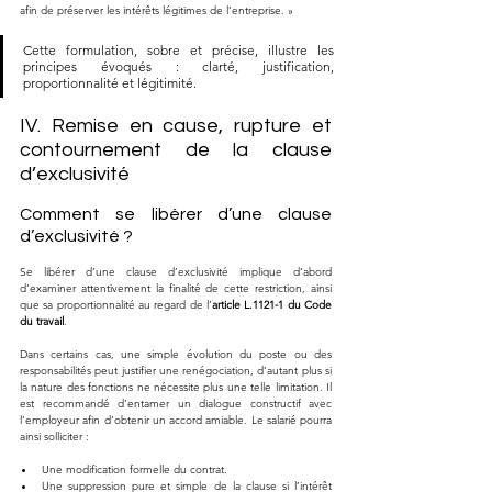
afin de préserver les intérêts légitimes de l’entreprise. »
Cette formulation, sobre et précise, illustre les 
principes évoqués : clarté, justification, 
proportionnalité et légitimité.
IV. Remise en cause, rupture et 
contournement de la clause 
d’exclusivité
Comment se libérer d’une clause 
d’exclusivité ?
Se libérer d’une clause d’exclusivité implique d’abord 
d’examiner attentivement la finalité de cette restriction, ainsi 
que sa proportionnalité au regard de l’
article L.1121-1 du Code 
du travail
. 
Dans certains cas, une simple évolution du poste ou des 
responsabilités peut justifier une renégociation, d’autant plus si 
la nature des fonctions ne nécessite plus une telle limitation. Il 
est recommandé d’entamer un dialogue constructif avec 
l’employeur afin d’obtenir un accord amiable. Le salarié pourra 
ainsi solliciter :
Une modification formelle du contrat.
Une suppression pure et simple de la clause si l’intérêt 