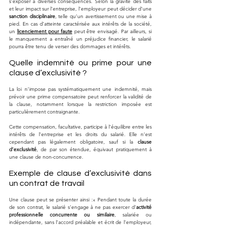
s’exposer à diverses conséquences. Selon la gravité des faits 
et leur impact sur l’entreprise, l’employeur peut décider d’une 
sanction disciplinaire
, telle qu’un avertissement ou une mise à 
pied. En cas d’atteinte caractérisée aux intérêts de la société, 
un 
licenciement pour faute
 peut être envisagé. Par ailleurs, si 
le manquement a entraîné un préjudice financier, le salarié 
pourra être tenu de verser des dommages et intérêts.
Quelle indemnité ou prime pour une 
clause d’exclusivité ?
La loi n’impose pas systématiquement une indemnité, mais 
prévoir une prime compensatoire peut renforcer la validité de 
la clause, notamment lorsque la restriction imposée est 
particulièrement contraignante. 
Cette compensation, facultative, participe à l’équilibre entre les 
intérêts de l’entreprise et les droits du salarié. Elle n’est 
cependant pas légalement obligatoire, sauf si la 
clause 
d’exclusivité
, de par son étendue, équivaut pratiquement à 
une clause de non-concurrence.
Exemple de clause d’exclusivité dans 
un contrat de travail
Une clause peut se présenter ainsi :« Pendant toute la durée 
de son contrat, le salarié s’engage à ne pas exercer d’
activité 
professionnelle concurrente ou similaire
, salariée ou 
indépendante, sans l’accord préalable et écrit de l’employeur, 