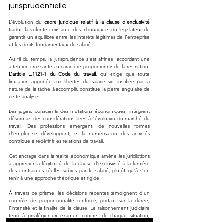
jurisprudentielle
L’évolution du 
cadre juridique relatif à la clause d’exclusivité
traduit la volonté constante des tribunaux et du législateur de 
garantir un équilibre entre les intérêts légitimes de l’entreprise 
et les droits fondamentaux du salarié. 
Au fil du temps, la jurisprudence s’est affinée, accordant une 
attention croissante au caractère proportionné de la restriction. 
L’article L.1121-1 du Code du travail
, qui exige que toute 
limitation apportée aux libertés du salarié soit justifiée par la 
nature de la tâche à accomplir, constitue la pierre angulaire de 
cette analyse.
Les juges, conscients des mutations économiques, intègrent 
désormais des considérations liées à l’évolution du marché du 
travail. Des professions émergent, de nouvelles formes 
d’emploi se développent, et la numérisation des activités 
contribue à redéfinir les relations de travail. 
Cet ancrage dans la réalité économique amène les juridictions 
à apprécier la légitimité de la clause d’exclusivité à la lumière 
des contraintes réelles subies par le salarié, plutôt qu’à s’en 
tenir à une approche théorique et rigide.
À travers ce prisme, les décisions récentes témoignent d’un 
contrôle de proportionnalité renforcé, portant sur la durée, 
l’intensité et la finalité de la clause. Le raisonnement judiciaire 
tend à privilégier un examen concret de chaque situation, 