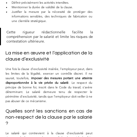
Définir précisément les activités interdites.
Mentionner la durée de validité de la clause.
Justifier la mesure par la nécessité de protéger des 
informations sensibles, des techniques de fabrication ou 
une clientèle stratégique.
Cette rigueur rédactionnelle facilite la 
compréhension par le salarié et limite les risques de 
contestation ultérieure.
La mise en œuvre et l’application de la 
clause d’exclusivité
Une fois la clause d’exclusivité insérée, l’employeur peut, dans 
les limites de la légalité, exercer un contrôle discret. Il ne 
saurait, toutefois, 
imposer des mesures portant une atteinte 
disproportionnée à la vie privée du salarié
. Le respect du 
principe de bonne foi, inscrit dans le Code du travail, s’avère 
déterminant. Le salarié demeure tenu de respecter le 
périmètre d’exclusivité, tandis que l’employeur doit veiller à ne 
pas abuser de ce mécanisme.
Quelles sont les sanctions en cas de 
non-respect de la clause par le salarié 
?
Le salarié qui contrevient à la clause d’exclusivité peut 