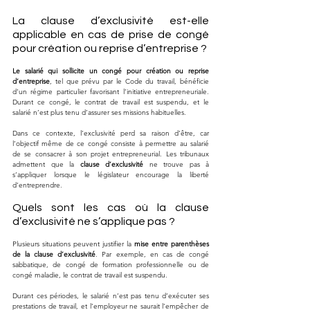
La clause d’exclusivité est-elle 
applicable en cas de prise de congé 
pour création ou reprise d’entreprise ?
Le salarié qui sollicite un congé pour création ou reprise 
d’entreprise
, tel que prévu par le Code du travail, bénéficie 
d’un régime particulier favorisant l’initiative entrepreneuriale. 
Durant ce congé, le contrat de travail est suspendu, et le 
salarié n’est plus tenu d’assurer ses missions habituelles. 
Dans ce contexte, l’exclusivité perd sa raison d’être, car 
l’objectif même de ce congé consiste à permettre au salarié 
de se consacrer à son projet entrepreneurial. Les tribunaux 
admettent que la 
clause d’exclusivité
 ne trouve pas à 
s’appliquer lorsque le législateur encourage la liberté 
d’entreprendre.
Quels sont les cas où la clause 
d’exclusivité ne s’applique pas ?
Plusieurs situations peuvent justifier la 
mise entre parenthèses 
de la clause d’exclusivité
. Par exemple, en cas de congé 
sabbatique, de congé de formation professionnelle ou de 
congé maladie, le contrat de travail est suspendu. 
Durant ces périodes, le salarié n’est pas tenu d’exécuter ses 
prestations de travail, et l’employeur ne saurait l’empêcher de 