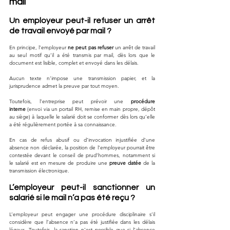
mail
Un employeur peut-il refuser un arrêt 
de travail envoyé par mail ?
En principe, l’employeur 
ne peut pas refuser
 un arrêt de travail 
au seul motif qu’il a été transmis par mail, dès lors que le 
document est lisible, complet et envoyé dans les délais. 
Aucun texte n’impose une transmission papier, et la 
jurisprudence admet la preuve par tout moyen. 
Toutefois, l’entreprise peut prévoir une 
procédure 
interne
 (envoi via un portail RH, remise en main propre, dépôt 
au siège) à laquelle le salarié doit se conformer dès lors qu’elle 
a été régulièrement portée à sa connaissance. 
En cas de refus abusif ou d’invocation injustifiée d’une 
absence non déclarée, la position de l’employeur pourrait être 
contestée devant le conseil de prud’hommes, notamment si 
le salarié est en mesure de produire une 
preuve datée
 de la 
transmission électronique.
L’employeur peut-il sanctionner un 
salarié si le mail n’a pas été reçu ?
L’employeur peut engager une procédure disciplinaire s’il 
considère que l’absence n’a pas été justifiée dans les délais 
légaux. Toutefois, la sanction n’est possible que si l’absence 