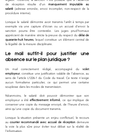
de réception résulte d’un 
manquement imputable au 
salarié
 (adresse erronée, envoi incomplet, non-respect de la 
procédure interne). 
Lorsque le salarié démontre avoir transmis l’arrêt à temps par 
exemple via une capture d’écran ou un accusé d’envoi la 
sanction pourra être contestée. Les juges prud’homaux 
apprécient de manière stricte la preuve du respect du 
délai de 
quarante-huit heures
, lequel constitue un élément central de 
la légalité de la mesure disciplinaire.
Le mail suffit-il pour justifier une 
absence sur le plan juridique ?
Un mail correctement rédigé, accompagné du 
volet 
employeur
, constitue une justification valable de l’absence, au 
sens de l’article L1226-1 du Code du travail. Ce texte n’exige 
aucun formalisme particulier, ce qui permet une certaine 
souplesse dans les modes de transmission. 
Néanmoins, le salarié doit pouvoir démontrer que son 
employeur a été 
effectivement informé
, ce qui implique de 
conserver une copie du message envoyé, de l’heure d’envoi, 
ainsi qu’une copie du document transmis. 
Lorsque la situation présente un enjeu conflictuel, le recours 
au 
courrier recommandé avec accusé de réception
 demeure 
la voie la plus sûre pour éviter tout débat sur la réalité de 
l’information.