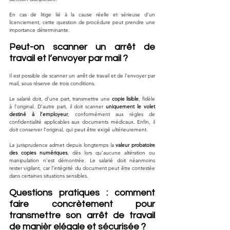
En cas de litige lié à la cause réelle et sérieuse d’un 
licenciement, cette question de procédure peut prendre une 
importance déterminante.
Peut-on scanner un arrêt de 
travail et l’envoyer par mail ?
Il est possible de scanner un arrêt de travail et de l’envoyer par 
mail, sous réserve de trois conditions.
Le salarié doit, d’une part, transmettre une 
copie lisible
, fidèle 
à l’original. D’autre part, il doit scanner 
uniquement le volet 
destiné à l’employeur
, conformément aux règles de 
confidentialité applicables aux documents médicaux. Enfin, il 
doit conserver l’original, qui peut être exigé ultérieurement.
La jurisprudence admet depuis longtemps la 
valeur probatoire 
des copies numériques
, dès lors qu’aucune altération ou 
manipulation n’est démontrée. Le salarié doit néanmoins 
rester vigilant, car l’intégrité du document peut être contestée 
dans certaines situations sensibles.
Questions pratiques : comment 
faire concrètement pour 
transmettre son arrêt de travail 
de manièr elégale et sécurisée ?