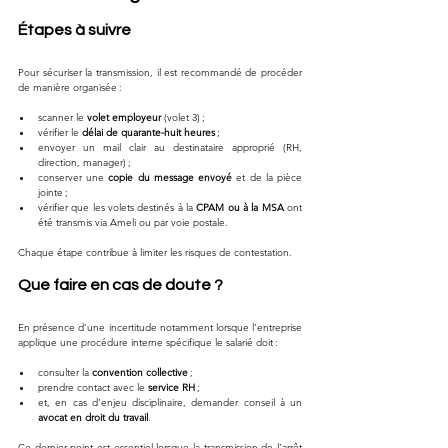
Étapes à suivre
Pour sécuriser la transmission, il est recommandé de procéder 
de manière organisée :
scanner le 
volet employeur
 (volet 3) ;
vérifier le 
délai de quarante-huit heures
 ;
envoyer un mail clair au destinataire approprié (RH, 
direction, manager) ;
conserver une 
copie du message envoyé
 et de la pièce 
jointe ;
vérifier que les volets destinés à la 
CPAM ou à la MSA
 ont 
été transmis via Ameli ou par voie postale.
Chaque étape contribue à limiter les risques de contestation.
Que faire en cas de doute ?
En présence d’une incertitude notamment lorsque l’entreprise 
applique une procédure interne spécifique le salarié doit :
consulter la 
convention collective
 ;
prendre contact avec le 
service RH
 ;
et, en cas d’enjeu disciplinaire, demander conseil à un 
avocat en droit du travail
.
Ce dernier point est essentiel lorsque la transmission de l’arrêt 