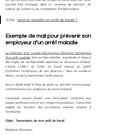
pourrait être invoquée dans un contexte de sanction, de 
rupture de contrat ou de contestation d’indemnisation.
A lire : 
peut-on travailler en arrêt de travail ?
Exemple de mail pour prévenir son 
employeur d’un arrêt maladie
La rédaction d’un courrier électronique informant l’employeur 
d’un arrêt maladie
 doit concilier sobriété, exactitude et respect 
des règles de confidentialité attachées au document médical. 
L’article L1226-1 du Code du travail impose au salarié 
d’informer l’employeur de son absence « dans les meilleurs 
délais » et de lui transmettre l’arrêt prescrit. 
Aucun détail relatif à l’état de santé ne doit être communiqué, 
conformément aux exigences du secret médical.
L’exemple suivant illustre une formulation conforme aux 
usages professionnels et aux exigences juridiques ; il peut être 
adapté en fonction des procédures internes propres à 
l’entreprise.
Objet : Transmission de mon arrêt de travail
Madame, Monsieur,