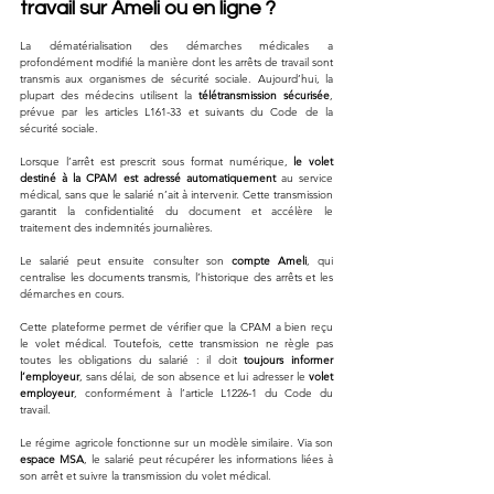
travail sur Ameli ou en ligne ?
La dématérialisation des démarches médicales a 
profondément modifié la manière dont les arrêts de travail sont 
transmis aux organismes de sécurité sociale. Aujourd’hui, la 
plupart des médecins utilisent la 
télétransmission sécurisée
, 
prévue par les articles L161-33 et suivants du Code de la 
sécurité sociale. 
Lorsque l’arrêt est prescrit sous format numérique, 
le volet 
destiné à la CPAM est adressé automatiquement
 au service 
médical, sans que le salarié n’ait à intervenir. Cette transmission 
garantit la confidentialité du document et accélère le 
traitement des indemnités journalières.
Le salarié peut ensuite consulter son 
compte Ameli
, qui 
centralise les documents transmis, l’historique des arrêts et les 
démarches en cours. 
Cette plateforme permet de vérifier que la CPAM a bien reçu 
le volet médical. Toutefois, cette transmission ne règle pas 
toutes les obligations du salarié : il doit 
toujours informer 
l’employeur
, sans délai, de son absence et lui adresser le 
volet 
employeur
, conformément à l’article L1226-1 du Code du 
travail.
Le régime agricole fonctionne sur un modèle similaire. Via son 
espace MSA
, le salarié peut récupérer les informations liées à 
son arrêt et suivre la transmission du volet médical. 