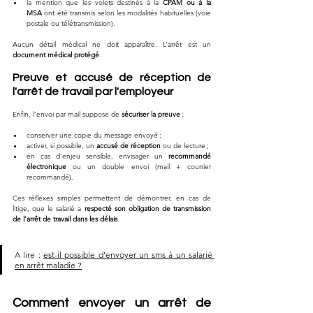
la mention que les volets destinés à la 
CPAM ou à la 
MSA
 ont été transmis selon les modalités habituelles (voie 
postale ou télétransmission).
Aucun détail médical ne doit apparaître. L’arrêt est un 
document médical protégé
.
Preuve et accusé de réception de 
l'arrêt de travail par l'employeur
Enfin, l’envoi par mail suppose de 
sécuriser la preuve
 :
conserver une copie du message envoyé ;
activer, si possible, un 
accusé de réception
 ou de lecture ;
en cas d’enjeu sensible, envisager un 
recommandé 
électronique
 ou un double envoi (mail + courrier 
recommandé).
Ces réflexes simples permettent de démontrer, en cas de 
litige, que le salarié a 
respecté son obligation de transmission 
de l’arrêt de travail dans les délais
.
A lire : 
est-il possible d'envoyer un sms à un salarié 
en arrêt maladie ?
Comment envoyer un arrêt de 