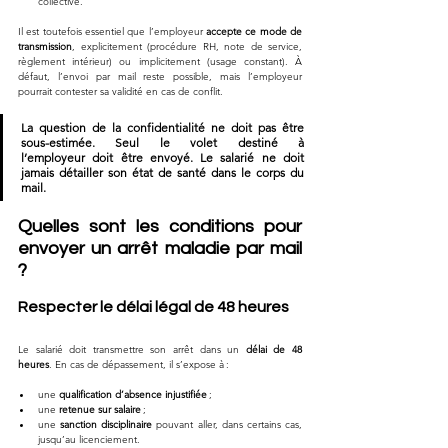
collective.
Il est toutefois essentiel que l’employeur 
accepte ce mode de 
transmission
, explicitement (procédure RH, note de service, 
règlement intérieur) ou implicitement (usage constant). À 
défaut, l’envoi par mail reste possible, mais l’employeur 
pourrait contester sa validité en cas de conflit.
La question de la confidentialité ne doit pas être 
sous-estimée. Seul le volet destiné à 
l’employeur doit être envoyé. Le salarié ne doit 
jamais détailler son état de santé dans le corps du 
mail.
Quelles sont les conditions pour 
envoyer un arrêt maladie par mail 
?
Respecter le délai légal de 48 heures
Le salarié doit transmettre son arrêt dans un 
délai de 48 
heures
. En cas de dépassement, il s’expose à :
une 
qualification d’absence injustifiée
 ;
une 
retenue sur salaire
 ;
une 
sanction disciplinaire
 pouvant aller, dans certains cas, 
jusqu’au licenciement.