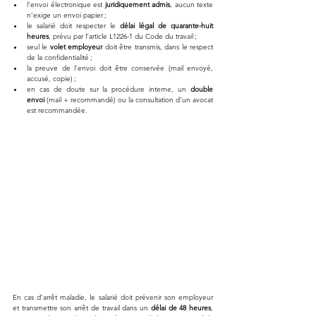
l’envoi électronique est 
juridiquement admis
, aucun texte 
n’exige un envoi papier ;
le salarié doit respecter le 
délai légal de quarante-huit 
heures
, prévu par l’article L1226-1 du Code du travail ;
seul le 
volet employeur
 doit être transmis, dans le respect 
de la confidentialité ;
la preuve de l’envoi doit être conservée (mail envoyé, 
accusé, copie) ;
en cas de doute sur la procédure interne, un 
double 
envoi
 (mail + recommandé) ou la consultation d’un avocat 
est recommandée.
En cas d’arrêt maladie, le salarié doit prévenir son employeur 
et transmettre son arrêt de travail dans un 
délai de 48 heures
, 