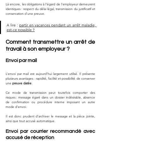
Là encore, les obligations à l’égard de l’employeur demeurent 
identiques : respect du délai légal, transmission du justificatif et 
conservation d’une preuve.
A lire : 
partir en vacances pendant un arrêt maladie, 
est-ce possible ?
Comment transmettre un arrêt de 
travail à son employeur ?
Envoi par mail
L’envoi par mail est aujourd’hui largement utilisé. Il présente 
plusieurs avantages : rapidité, facilité et possibilité de conserver 
une 
preuve datée
. 
Ce mode de transmission peut toutefois comporter des 
risques : message égaré dans un dossier indésirable, absence 
de confirmation ou procédure interne imposant un autre 
mode d’envoi. 
Il est donc prudent d’archiver le message et la pièce jointe, 
ainsi que tout accusé automatique.
Envoi par courrier recommandé avec 
accusé de réception