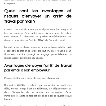
enregistré.
Quels sont les avantages et 
risques d’envoyer un arrêt de 
travail par mail ?
L’envoi d’un arrêt de travail par mail peut sembler pratique. Il 
l’est, à condition d’être utilisé avec discernement. Le salarié 
reste soumis à l’obligation de justifier immédiatement son 
absence, imposée par l’article L1226-1 du Code du travail. 
Le mail peut constituer un mode de transmission valable, mais 
il doit être appréhendé avec précaution, car il touche à un 
document médical protégé et engage potentiellement la 
responsabilité disciplinaire du salarié.
Avantages d'envoyer l'arrêt de travail 
par email à son employeur
L’envoi électronique présente trois intérêts majeurs.
D’abord, la 
rapidité
. 
Le salarié peut transmettre son arrêt sans 
délai
, même lorsqu’il est en télétravail, en déplacement ou 
dans l’incapacité de se rendre en entreprise. Cette 
immédiateté facilite le respect du délai légal de quarante-huit 
heures.