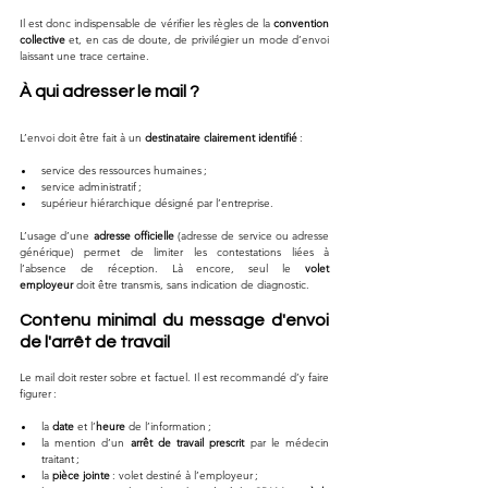
Il est donc indispensable de vérifier les règles de la 
convention 
collective
 et, en cas de doute, de privilégier un mode d’envoi 
laissant une trace certaine.
À qui adresser le mail ?
L’envoi doit être fait à un 
destinataire clairement identifié
 :
service des ressources humaines ;
service administratif ;
supérieur hiérarchique désigné par l’entreprise.
L’usage d’une 
adresse officielle
 (adresse de service ou adresse 
générique) permet de limiter les contestations liées à 
l’absence de réception. Là encore, seul le 
volet 
employeur
 doit être transmis, sans indication de diagnostic.
Contenu minimal du message d'envoi 
de l'arrêt de travail
Le mail doit rester sobre et factuel. Il est recommandé d’y faire 
figurer :
la 
date
 et l’
heure
 de l’information ;
la mention d’un 
arrêt de travail prescrit
 par le médecin 
traitant ;
la 
pièce jointe
 : volet destiné à l’employeur ;