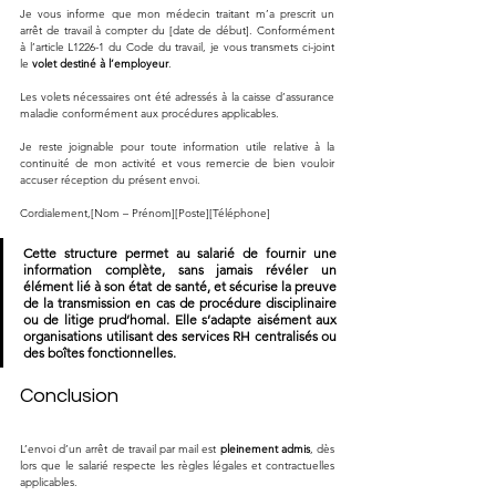
Je vous informe que mon médecin traitant m’a prescrit un 
arrêt de travail à compter du [date de début]. Conformément 
à l’article L1226-1 du Code du travail, je vous transmets ci-joint 
le 
volet destiné à l’employeur
.
Les volets nécessaires ont été adressés à la caisse d’assurance 
maladie conformément aux procédures applicables.
Je reste joignable pour toute information utile relative à la 
continuité de mon activité et vous remercie de bien vouloir 
accuser réception du présent envoi.
Cordialement,[Nom – Prénom][Poste][Téléphone]
Cette structure permet au salarié de fournir une 
information complète, sans jamais révéler un 
élément lié à son état de santé, et sécurise la preuve 
de la transmission en cas de procédure disciplinaire 
ou de litige prud’homal. Elle s’adapte aisément aux 
organisations utilisant des services RH centralisés ou 
des boîtes fonctionnelles.
Conclusion
L’envoi d’un arrêt de travail par mail est 
pleinement admis
, dès 
lors que le salarié respecte les règles légales et contractuelles 
applicables. 