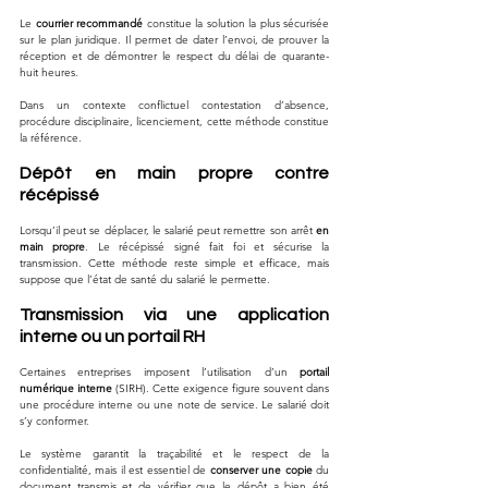
Le 
courrier recommandé
 constitue la solution la plus sécurisée 
sur le plan juridique. Il permet de dater l’envoi, de prouver la 
réception et de démontrer le respect du délai de quarante-
huit heures. 
Dans un contexte conflictuel contestation d’absence, 
procédure disciplinaire, licenciement, cette méthode constitue 
la référence.
Dépôt en main propre contre 
récépissé
Lorsqu’il peut se déplacer, le salarié peut remettre son arrêt 
en 
main propre
. Le récépissé signé fait foi et sécurise la 
transmission. Cette méthode reste simple et efficace, mais 
suppose que l’état de santé du salarié le permette.
Transmission via une application 
interne ou un portail RH
Certaines entreprises imposent l’utilisation d’un 
portail 
numérique interne
 (SIRH). Cette exigence figure souvent dans 
une procédure interne ou une note de service. Le salarié doit 
s’y conformer. 
Le système garantit la traçabilité et le respect de la 
confidentialité, mais il est essentiel de 
conserver une copie
 du 
document transmis et de vérifier que le dépôt a bien été 