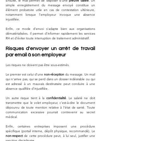
Ensuite, le mail permet de disposer d’une 
preuve datée
. Un 
simple enregistrement du message envoyé constitue un 
élément probatoire utile en cas de contestation ultérieure, 
notamment lorsque l’employeur invoque une absence 
injustifiée.
Enfin, ce mode d’envoi s’adapte bien aux organisations 
dématérialisées. Il permet d’informer rapidement les services 
RH et d’éviter toute interruption de traitement administratif.
Risques d'envoyer un arrêt de travail 
par email à son employeur
Les risques ne doivent pas être sous-estimés.
Le premier est celui d’une 
non-réception
 du message. Un mail 
qui n’arrive pas, qui se perd dans un dossier indésirable ou qui 
est adressé à un mauvais destinataire peut conduire à une 
absence qualifiée d’injustifiée.
Un autre risque tient à la 
confidentialité
. Le salarié ne doit 
transmettre que le volet employeur, c’est-à-dire le document 
dépourvu de toute mention relative à l’état de santé. Toute 
communication excessive pourrait contrevenir au secret 
médical.
Enfin, certaines entreprises imposent une procédure 
spécifique (portail interne, dépôt physique, recommandé). Le 
non-respect
 de cette procédure peut, à lui seul, justifier une 
sanction disciplinaire. 