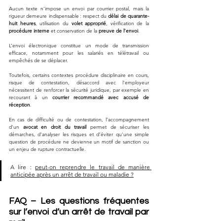
Aucun texte n’impose un envoi par courrier postal, mais la 
rigueur demeure indispensable : respect du 
délai de quarante-
huit heures
, utilisation du 
volet approprié
, vérification de la 
procédure interne
 et conservation de la 
preuve de l’envoi
.
L’envoi électronique constitue un mode de transmission 
efficace, notamment pour les salariés en télétravail ou 
empêchés de se déplacer. 
Toutefois, certains contextes procédure disciplinaire en cours, 
risque de contestation, désaccord avec l’employeur 
nécessitent de renforcer la sécurité juridique, par exemple en 
recourant à un 
courrier recommandé avec accusé de 
réception
.
En cas de difficulté ou de contestation, l’accompagnement 
d’un 
avocat en droit du travail
 permet de sécuriser les 
démarches, d’analyser les risques et d’éviter qu’une simple 
question de procédure ne devienne un motif de sanction ou 
un enjeu de rupture contractuelle.
A lire : 
peut-on reprendre le travail de manière 
anticipée après un arrêt de travail ou maladie ?
FAQ – Les questions fréquentes 
sur l’envoi d’un arrêt de travail par 