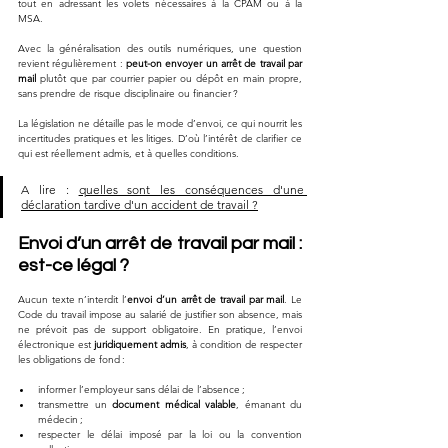
tout en adressant les volets nécessaires à la CPAM ou à la 
MSA. 
Avec la généralisation des outils numériques, une question 
revient régulièrement : 
peut-on envoyer un arrêt de travail par 
mail
 plutôt que par courrier papier ou dépôt en main propre, 
sans prendre de risque disciplinaire ou financier ? 
La législation ne détaille pas le mode d’envoi, ce qui nourrit les 
incertitudes pratiques et les litiges. D’où l’intérêt de clarifier ce 
qui est réellement admis, et à quelles conditions.
A lire : 
quelles sont les conséquences d'une 
déclaration tardive d'un accident de travail ?
Envoi d’un arrêt de travail par mail : 
est-ce légal ?
Aucun texte n’interdit l’
envoi d’un arrêt de travail par mail
. Le 
Code du travail impose au salarié de justifier son absence, mais 
ne prévoit pas de support obligatoire. En pratique, l’envoi 
électronique est 
juridiquement admis
, à condition de respecter 
les obligations de fond :
informer l’employeur sans délai de l’absence ;
transmettre un 
document médical valable
, émanant du 
médecin ;
respecter le délai imposé par la loi ou la convention 