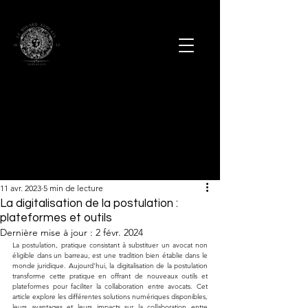
11 avr. 2023
5 min de lecture
La digitalisation de la postulation :
plateformes et outils
Dernière mise à jour :
2 févr. 2024
La postulation, pratique consistant à substituer un avocat non 
éligible dans un barreau, est une tradition bien établie dans le 
monde juridique. Aujourd'hui, la digitalisation de la postulation 
transforme cette pratique en offrant de nouveaux outils et 
plateformes pour faciliter la collaboration entre avocats. Cet 
article explore les différentes solutions numériques disponibles, 
leurs avantages et leurs impacts sur la collaboration entre 