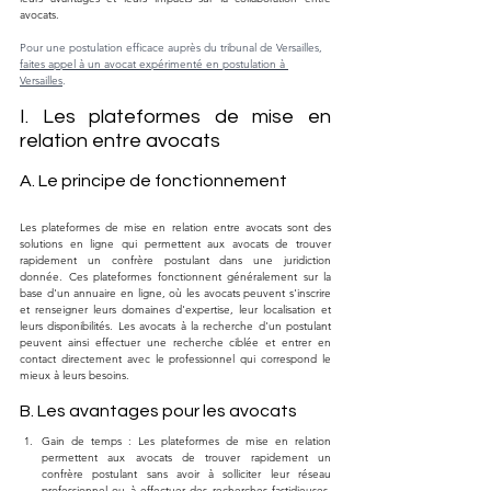
avocats.
Pour une postulation efficace auprès du tribunal de Versailles, 
faites appel à un avocat expérimenté en postulation à 
Versailles
.
I. Les plateformes de mise en 
relation entre avocats
A. Le principe de fonctionnement
Les plateformes de mise en relation entre avocats sont des 
solutions en ligne qui permettent aux avocats de trouver 
rapidement un confrère postulant dans une juridiction 
donnée. Ces plateformes fonctionnent généralement sur la 
base d'un annuaire en ligne, où les avocats peuvent s'inscrire 
et renseigner leurs domaines d'expertise, leur localisation et 
leurs disponibilités. Les avocats à la recherche d'un postulant 
peuvent ainsi effectuer une recherche ciblée et entrer en 
contact directement avec le professionnel qui correspond le 
mieux à leurs besoins.
B. Les avantages pour les avocats
Gain de temps : Les plateformes de mise en relation 
permettent aux avocats de trouver rapidement un 
confrère postulant sans avoir à solliciter leur réseau 
professionnel ou à effectuer des recherches fastidieuses. 