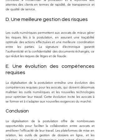
attentes des clients en termes de rapidité, de transparence et 
de qualité de service.
D. Une meilleure gestion des risques
Les outils numériques permettent aux avocats de mieux gérer 
les risques liés à la postulation, en assurant une traçabilité 
optimale des actions effectuées et une meilleure coordination 
entre les parties. La signature électronique garantit 
l'authenticité et la confidentialité des documents échangés, ce 
qui réduit les risques de litiges et de fraude.
E. Une évolution des compétences 
requises
La digitalisation de la postulation entraîne une évolution des 
compétences requises pour les avocats, qui doivent désormais 
maîtriser les outils numériques et les nouvelles technologies 
pour optimiser leur travail. Cette évolution incite les avocats à 
se former et à s'adapter aux nouvelles exigences du marché.
Conclusion
La digitalisation de la postulation offre de nombreuses 
opportunités pour faciliter la collaboration entre avocats et 
améliorer l'efficacité de leur travail. Les plateformes de mise en 
relation, les outils de gestion de dossiers en ligne, et les 
solutions de signature électronique sont autant d'innovations 