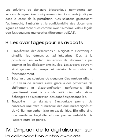
Les solutions de signature électronique permettent aux 
avocats de signer électroniquement des documents juridiques 
dans le cadre de la postulation. Ces solutions garantissent 
l'authenticité, l'intégrité et la confidentialité des documents 
signés et sont reconnues comme ayant la même valeur légale 
que les signatures manuscrites (Règlement eIDAS).
B. Les avantages pour les avocats
Simplification des démarches : La signature électronique 
simplifie les démarches administratives liées à la 
postulation en évitant les envois de documents par 
courrier et les déplacements inutiles. Les avocats peuvent 
ainsi gagner du temps et réduire leurs coûts de 
fonctionnement.
Sécurité : Les solutions de signature électronique offrent 
un niveau de sécurité élevé grâce à des protocoles de 
chiffrement et d'authentification performants. Elles 
garantissent ainsi la confidentialité des informations 
échangées et la protection des données personnelles.
Traçabilité : La signature électronique permet de 
conserver une trace numérique des documents signés et 
de vérifier leur authenticité en cas de litige. Elle offre ainsi 
une meilleure traçabilité et une preuve irréfutable de 
l'accord entre les parties.
IV. L'impact de la digitalisation sur 
la collaboration entre avocats