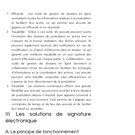
Efficacité : Les outils de gestion de dossiers en ligne 
centralisent toutes les informations relatives à la postulation 
et facilitent leur accès, ce qui permet aux avocats de 
gagner en efficacité et en réactivité.
Traçabilité : Grâce à ces outils, les avocats peuvent suivre 
l'évolution des dossiers de postulation en temps réel et 
s'assurer de la bonne réalisation des tâches prévues. Ils 
peuvent également recevoir des notifications en cas de 
modification ou d'ajout d'éléments dans le dossier, ce qui 
garantit une meilleure traçabilité et un suivi optimal des 
actions effectuées par chaque partie. 3. Collaboration : Les 
outils de gestion de dossiers en ligne favorisent la 
collaboration entre les avocats en facilitant les échanges 
d'informations et la coordination des actions. Les avocats 
peuvent ainsi travailler ensemble plus efficacement et 
s'assurer du bon déroulement de la postulation.
Flexibilité : Les solutions numériques offrent une grande 
flexibilité aux avocats, qui peuvent accéder à leurs dossiers 
de postulation depuis n'importe quel appareil connecté à 
internet et à tout moment. Cela permet de s'adapter aux 
contraintes de temps et de lieu des avocats et de faciliter 
leur travail au quotidien.
III. Les solutions de signature 
électronique
A. Le principe de fonctionnement