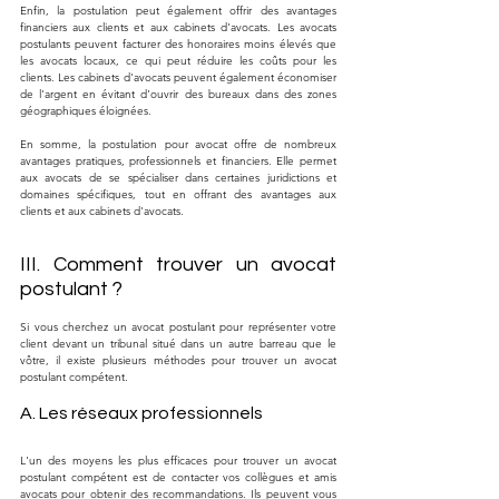
Enfin, la postulation peut également offrir des avantages 
financiers aux clients et aux cabinets d'avocats. Les avocats 
postulants peuvent facturer des honoraires moins élevés que 
les avocats locaux, ce qui peut réduire les coûts pour les 
clients. Les cabinets d'avocats peuvent également économiser 
de l'argent en évitant d'ouvrir des bureaux dans des zones 
géographiques éloignées.
En somme, la postulation pour avocat offre de nombreux 
avantages pratiques, professionnels et financiers. Elle permet 
aux avocats de se spécialiser dans certaines juridictions et 
domaines spécifiques, tout en offrant des avantages aux 
clients et aux cabinets d'avocats.
III. Comment trouver un avocat 
postulant ?
Si vous cherchez un avocat postulant pour représenter votre 
client devant un tribunal situé dans un autre barreau que le 
vôtre, il existe plusieurs méthodes pour trouver un avocat 
postulant compétent.
A. Les réseaux professionnels
L'un des moyens les plus efficaces pour trouver un avocat 
postulant compétent est de contacter vos collègues et amis 
avocats pour obtenir des recommandations. Ils peuvent vous 