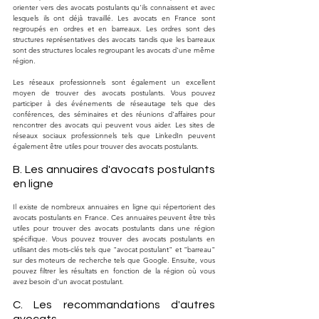
orienter vers des avocats postulants qu'ils connaissent et avec 
lesquels ils ont déjà travaillé. Les avocats en France sont 
regroupés en ordres et en barreaux. Les ordres sont des 
structures représentatives des avocats tandis que les barreaux 
sont des structures locales regroupant les avocats d'une même 
région.
Les réseaux professionnels sont également un excellent 
moyen de trouver des avocats postulants. Vous pouvez 
participer à des événements de réseautage tels que des 
conférences, des séminaires et des réunions d'affaires pour 
rencontrer des avocats qui peuvent vous aider. Les sites de 
réseaux sociaux professionnels tels que LinkedIn peuvent 
également être utiles pour trouver des avocats postulants.
B. Les annuaires d'avocats postulants 
en ligne
Il existe de nombreux annuaires en ligne qui répertorient des 
avocats postulants en France. Ces annuaires peuvent être très 
utiles pour trouver des avocats postulants dans une région 
spécifique. Vous pouvez trouver des avocats postulants en 
utilisant des mots-clés tels que "avocat postulant" et "barreau" 
sur des moteurs de recherche tels que Google. Ensuite, vous 
pouvez filtrer les résultats en fonction de la région où vous 
avez besoin d'un avocat postulant.
C. Les recommandations d'autres 