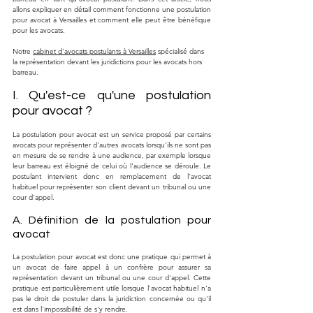
allons expliquer en détail comment fonctionne une postulation 
pour avocat à Versailles et comment elle peut être bénéfique 
pour les avocats.
Notre 
cabinet d'avocats postulants à Versailles
 spécialisé dans 
la représentation devant les juridictions pour les avocats hors 
barreau.
I. Qu'est-ce qu'une postulation 
pour avocat ?
La postulation pour avocat est un service proposé par certains 
avocats pour représenter d'autres avocats lorsqu'ils ne sont pas 
en mesure de se rendre à une audience, par exemple lorsque 
leur barreau est éloigné de celui où l'audience se déroule. Le 
postulant intervient donc en remplacement de l'avocat 
habituel pour représenter son client devant un tribunal ou une 
cour d'appel.
A. Définition de la postulation pour 
avocat
La postulation pour avocat est donc une pratique qui permet à 
un avocat de faire appel à un confrère pour assurer sa 
représentation devant un tribunal ou une cour d'appel. Cette 
pratique est particulièrement utile lorsque l'avocat habituel n'a 
pas le droit de postuler dans la juridiction concernée ou qu'il 
est dans l'impossibilité de s'y rendre.