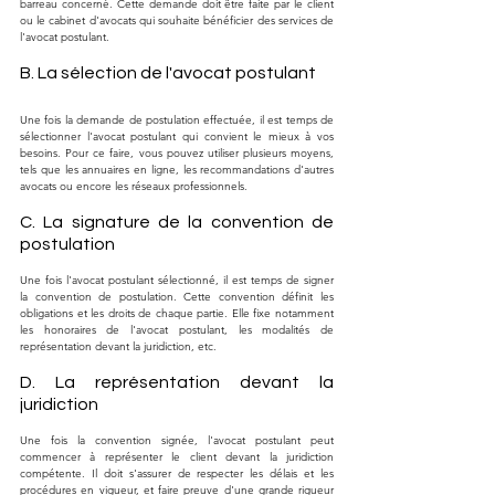
barreau concerné. Cette demande doit être faite par le client 
ou le cabinet d'avocats qui souhaite bénéficier des services de 
l'avocat postulant.
B. La sélection de l'avocat postulant
Une fois la demande de postulation effectuée, il est temps de 
sélectionner l'avocat postulant qui convient le mieux à vos 
besoins. Pour ce faire, vous pouvez utiliser plusieurs moyens, 
tels que les annuaires en ligne, les recommandations d'autres 
avocats ou encore les réseaux professionnels.
C. La signature de la convention de 
postulation
Une fois l'avocat postulant sélectionné, il est temps de signer 
la convention de postulation. Cette convention définit les 
obligations et les droits de chaque partie. Elle fixe notamment 
les honoraires de l'avocat postulant, les modalités de 
représentation devant la juridiction, etc.
D. La représentation devant la 
juridiction
Une fois la convention signée, l'avocat postulant peut 
commencer à représenter le client devant la juridiction 
compétente. Il doit s'assurer de respecter les délais et les 
procédures en vigueur, et faire preuve d'une grande rigueur 