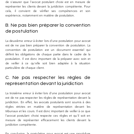
de s'assurer que l'avocat postulant choisi est en mesure de 
représenter les clients devant la juridiction compétente. Pour 
cela, il convient de vérifier ses compétences et son 
expérience, notamment en matière de postulation.
B. Ne pas bien préparer la convention 
de postulation
La deuxième erreur à éviter lors d'une postulation pour avocat 
est de ne pas bien préparer la convention de postulation. La 
convention de postulation est un document essentiel qui 
définit les obligations de chaque partie dans le cadre de la 
postulation. Il est donc important de la préparer avec soin et 
de veiller à ce qu'elle soit bien adaptée à la situation 
particulière de chaque client.
C. Ne pas respecter les règles de 
représentation devant la juridiction
La troisième erreur à éviter lors d'une postulation pour avocat 
est de ne pas respecter les règles de représentation devant la 
juridiction. En effet, les avocats postulants sont soumis à des 
règles strictes en matière de représentation devant les 
tribunaux et les cours. Il est donc important de veiller à ce que 
l'avocat postulant choisi respecte ces règles et qu'il soit en 
mesure de représenter efficacement les clients devant la 
juridiction compétente.
En conclusion, la postulation pour avocat est une procédure 