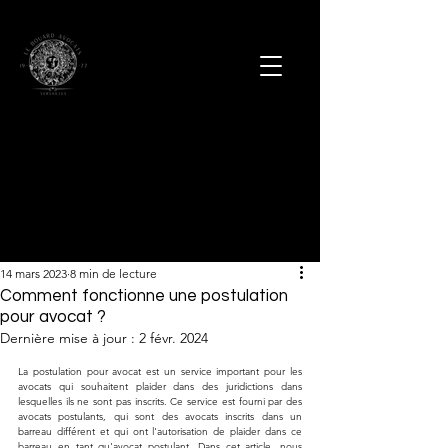
14 mars 2023
8 min de lecture
Comment fonctionne une postulation
pour avocat ?
Dernière mise à jour :
2 févr. 2024
La postulation pour avocat est un service important pour les 
avocats qui souhaitent plaider dans des juridictions dans 
lesquelles ils ne sont pas inscrits. Ce service est fourni par des 
avocats postulants, qui sont des avocats inscrits dans un 
barreau différent et qui ont l'autorisation de plaider dans ce 
barreau en tant qu'avocat postulant. Dans cet article, nous 