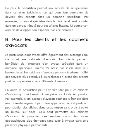
De plus, la postulation permet aux avocats de se spécialiser 
dans certaines juridictions, ce qui peut leur permettre de 
devenir des experts dans un domaine spécifique. Par 
exemple, un avocat spécialisé dans le droit fiscal peut postuler 
dans un barreau réputé pour ses affaires fiscales, lui permettant 
ainsi de développer son expertise dans ce domaine.
B. Pour les clients et les cabinets 
d'avocats
La postulation pour avocat offre également des avantages aux 
clients et aux cabinets d'avocats. Les clients peuvent 
bénéficier de l'expertise d'un avocat spécialisé dans un 
domaine spécifique, même s'il n'est pas inscrit dans leur 
barreau local. Les cabinets d'avocats peuvent également offrir 
des services plus étendus à leurs clients en ayant des avocats 
postulants spécialisés dans différents domaines.
En outre, la postulation peut être très utile pour les cabinets 
d'avocats qui ont besoin d'une présence locale temporaire. 
Par exemple, si un cabinet d'avocats souhaite s'étendre dans 
une nouvelle région, il peut faire appel à un avocat postulant 
pour plaider des affaires dans cette région sans avoir à ouvrir 
un bureau sur place. Cela peut permettre aux cabinets 
d'avocats de proposer des services dans des zones 
géographiques plus étendues sans avoir à investir dans une 
présence physique permanente.