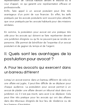
représentation de l'avocat habituel devant le tribunal ou la 
cour d'appel, ce qui garantit une représentation efficace et 
professionnelle.
Enfin, faire appel à un avocat postulant peut être très 
avantageux d'un point de vue financier. En effet, les tarifs 
pratiqués par les avocats postulants sont souvent plus attractifs 
que ceux pratiqués par les avocats habituels pour des missions 
similaires.
En somme, la postulation pour avocat est une pratique très 
utile pour les avocats qui doivent se faire représenter devant 
une juridiction éloignée ou qu'ils ne peuvent pas se rendre en 
personne. Elle permet de bénéficier de l'expertise d'un avocat 
postulant et de gagner du temps et de l'argent.
II. Quels sont les avantages de la 
postulation pour avocat ?
A. Pour les avocats qui exercent dans 
un barreau différent
Lorsqu'un avocat exerce dans un barreau différent de celui où 
une affaire est jugée, il peut être difficile de se déplacer pour 
chaque audience. La postulation pour avocat permet à un 
avocat de plaider une affaire devant un tribunal situé dans une 
juridiction où il n'est pas inscrit, sans avoir à se déplacer. Cela 
peut être très pratique pour les avocats qui ont des affaires 
dans des tribunaux éloignés de leur lieu de résidence ou de 
leur barreau d'inscription.