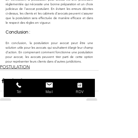
réglementée qui nécessite une bonne préparation et un choix 
judicieux de l'avocat postulant. En évitant les erreurs décrites 
ci-dessus, les clients et les cabinets d'avocats peuvent s'assurer 
que la postulation sera effectuée de manière efficace et dans 
le respect des règles en vigueur.
Conclusion :
En conclusion, la postulation pour avocat peut être une 
solution utile pour les avocats qui souhaitent élargir leur champ 
d'action. En comprenant comment fonctionne une postulation 
pour avocat, les avocats peuvent tirer parti de cette option 
pour représenter leurs clients dans d'autres juridictions.
POSTULATION
Tél
Mail
RDV
Voir tout
Posts récents