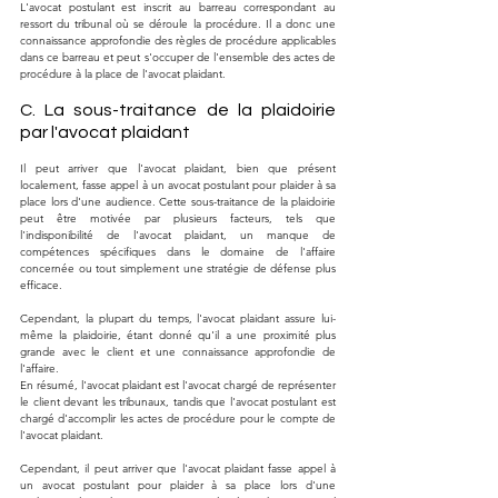
L'avocat postulant est inscrit au barreau correspondant au 
ressort du tribunal où se déroule la procédure. Il a donc une 
connaissance approfondie des règles de procédure applicables 
dans ce barreau et peut s'occuper de l'ensemble des actes de 
procédure à la place de l'avocat plaidant.
C. La sous-traitance de la plaidoirie 
par l'avocat plaidant
Il peut arriver que l'avocat plaidant, bien que présent 
localement, fasse appel à un avocat postulant pour plaider à sa 
place lors d'une audience. Cette sous-traitance de la plaidoirie 
peut être motivée par plusieurs facteurs, tels que 
l'indisponibilité de l'avocat plaidant, un manque de 
compétences spécifiques dans le domaine de l'affaire 
concernée ou tout simplement une stratégie de défense plus 
efficace.
Cependant, la plupart du temps, l'avocat plaidant assure lui-
même la plaidoirie, étant donné qu'il a une proximité plus 
grande avec le client et une connaissance approfondie de 
l'affaire.
En résumé, l'avocat plaidant est l'avocat chargé de représenter 
le client devant les tribunaux, tandis que l'avocat postulant est 
chargé d'accomplir les actes de procédure pour le compte de 
l'avocat plaidant. 
Cependant, il peut arriver que l'avocat plaidant fasse appel à 
un avocat postulant pour plaider à sa place lors d'une 