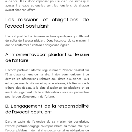
audience. Il est donc important pour le client de savoir quel 
avocat il engage et quelles sont les fonctions de chaque 
avocat dans son affaire.
Les missions et obligations de 
l'avocat postulant
L'avocat postulant a des missions bien spécifiques qui diffèrent 
de celles de l'avocat plaidant. Dans l'exercice de sa mission, il 
doit se conformer à certaines obligations légales.
A. Informer l'avocat plaidant sur le suivi 
de l'affaire
L'avocat postulant informe régulièrement l'avocat plaidant sur 
l'état d'avancement de l'affaire. Il doit communiquer à ce 
dernier les informations relatives aux dates d'audience, aux 
échanges avec le tribunal et la partie adverse, à la fixation de la 
clôture des débats, à la date d'audience de plaidoirie et au 
rendu du jugement. Cette collaboration étroite est primordiale 
pour le bon déroulement de l'affaire.
B. L'engagement de la responsabilité 
de l'avocat postulant
Dans le cadre de l'exercice de sa mission de postulation, 
l'avocat postulant engage sa responsabilité au même titre que 
l'avocat plaidant. Il doit ainsi respecter certaines obligations de 