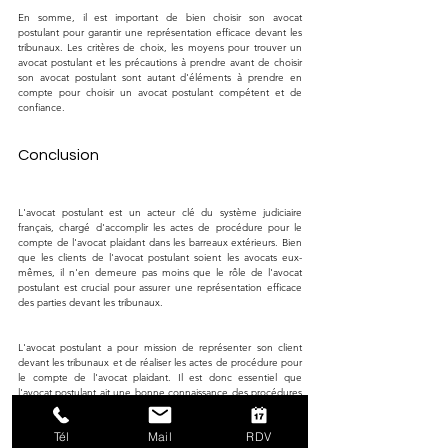
En somme, il est important de bien choisir son avocat 
postulant pour garantir une représentation efficace devant les 
tribunaux. Les critères de choix, les moyens pour trouver un 
avocat postulant et les précautions à prendre avant de choisir 
son avocat postulant sont autant d'éléments à prendre en 
compte pour choisir un avocat postulant compétent et de 
confiance.
Conclusion
L'avocat postulant est un acteur clé du système judiciaire 
français, chargé d'accomplir les actes de procédure pour le 
compte de l'avocat plaidant dans les barreaux extérieurs. Bien 
que les clients de l'avocat postulant soient les avocats eux-
mêmes, il n'en demeure pas moins que le rôle de l'avocat 
postulant est crucial pour assurer une représentation efficace 
des parties devant les tribunaux.
L'avocat postulant a pour mission de représenter son client 
devant les tribunaux et de réaliser les actes de procédure pour 
le compte de l'avocat plaidant. Il est donc essentiel que 
l'avocat postulant ait une bonne connaissance des procédures 
judiciaires, afin d'assurer une représentation efficace de son 
client.
Tél
Mail
RDV