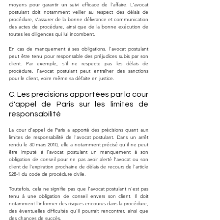
moyens pour garantir un suivi efficace de l'affaire. L'avocat 
postulant doit notamment veiller au respect des délais de 
procédure, s'assurer de la bonne délivrance et communication 
des actes de procédure, ainsi que de la bonne exécution de 
toutes les diligences qui lui incombent.
En cas de manquement à ses obligations, l'avocat postulant 
peut être tenu pour responsable des préjudices subis par son 
client. Par exemple, s'il ne respecte pas les délais de 
procédure, l'avocat postulant peut entraîner des sanctions 
pour le client, voire même sa défaite en justice.
C. Les précisions apportées par la cour 
d'appel de Paris sur les limites de 
responsabilité
La cour d'appel de Paris a apporté des précisions quant aux 
limites de responsabilité de l'avocat postulant. Dans un arrêt 
rendu le 30 mars 2010, elle a notamment précisé qu'il ne peut 
être imputé à l'avocat postulant un manquement à son 
obligation de conseil pour ne pas avoir alerté l'avocat ou son 
client de l'expiration prochaine de délais de recours de l'article 
528-1 du code de procédure civile.
Toutefois, cela ne signifie pas que l'avocat postulant n'est pas 
tenu à une obligation de conseil envers son client. Il doit 
notamment l'informer des risques encourus dans la procédure, 
des éventuelles difficultés qu'il pourrait rencontrer, ainsi que 
des chances de succès.