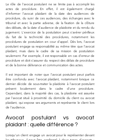
Le rôle de l'avocat postulant ne se limite pas à accomplir les 
actes de procédure. En effet, il est également chargé 
d'informer l'avocat plaidant de la date des audiences de 
procédure, du suivi de ces audiences, des échanges avec le 
tribunal et avec la partie adverse, de la fixation de la clôture 
des débats, de la date d'audience de plaidoirie et du rendu du 
jugement. L'exercice de la postulation peut s'avérer périlleux 
du fait de la technicité des procédures, notamment les 
procédures de postulation en cour d'appel. Dès lors, l'avocat 
postulant engage sa responsabilité au même titre que l'avocat 
plaidant, mais dans le cadre de sa mission de postulation 
seulement. Par exemple, il est responsable en cas d'erreur de 
procédure et doit s'assurer du respect des délais de procédure 
et de la bonne délivrance et communication des actes.
Il est important de noter que l'avocat postulant peut parfois 
être confondu avec l'avocat plaidant, notamment lorsque ce 
dernier décide de sous-traiter la plaidoirie à l'avocat postulant 
présent localement dans le cadre d'une procédure. 
Cependant, dans la majorité des cas, la plaidoirie est assurée 
par l'avocat situé à proximité du domicile du client ou avocat 
plaidant, qui expose ses arguments et représente le client lors 
de l'audience.
Avocat postulant vs avocat 
plaidant : quelle différence ?
Lorsqu'un client engage un avocat pour le représenter devant 
les tribunaux, il peut être confronté à deux types d'avocats : 