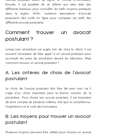
Ensuite, il est possible de se référer aux sites web des 
différents barreaux pour connaître les tarifs moyens pratiqués 
dans la région. Enfin, certaines associations d'avocats 
proposent des outils en ligne pour comparer les tarifs des 
différents avocats postulants.
Comment trouver un avocat 
postulant ?
Lorsqu'une procédure est jugée loin de chez le client, il est 
souvent nécessaire de faire appel à un avocat postulant pour 
accomplir les actes de procédure devant les tribunaux. Mais 
comment trouver un avocat postulant ?
A. Les critères de choix de l'avocat 
postulant
Le choix de l'avocat postulant doit être fait avec soin car il 
s'agit d'un choix important pour la bonne marche de la 
procédure. Pour choisir son avocat postulant, il est important 
de tenir compte de plusieurs critères, tels que la compétence, 
l'expérience et le coût des honoraires.
B. Les moyens pour trouver un avocat 
postulant
Plusieurs moyens peuvent être utilisés pour trouver un avocat 