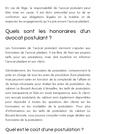
En cas de litige, la responsabilité de l'avocat postulant peut 
être mise en cause. Il est donc primordial pour lui de se 
conformer aux obligations légales en la matière et de 
respecter les engagements qu'il a pris envers l'avocat plaidant.
Quels sont les honoraires d'un 
avocat postulant ?
Les honoraires de l'avocat postulant viennent s'ajouter aux 
honoraires de l'avocat plaidant. Il est libre de fixer ses propres 
tarifs pour ses prestations, mais doit toutefois en informer 
l'avocat plaidant et son client.
Généralement, les honoraires de postulation comprennent la 
prise en charge de tous les actes de procédure (hors plaidoirie) 
mais peuvent varier en fonction de la complexité de l'affaire et 
du temps nécessaire pour réaliser les actes de postulation. Au 
cabinet Le Bouard Avocats à Versailles, les tarifs de postulation 
sont transparents et fixés en toute transparence avec le client. 
Les avocats postulants du cabinet sont également disponibles 
pour répondre à toutes les questions des clients sur les 
honoraires et les modalités de la postulation. Pour plus 
d'informations sur les tarifs de postulation du cabinet Le 
Bouard Avocats, vous pouvez consulter notre page dédiée aux 
honoraires de la postulation.
Quel est le coût d'une postulation ? 