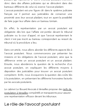
donc dans des affaires judiciaires qui se déroulent dans des 
barreaux différents de celui où exerce l'avocat plaidant.
L'avocat postulant est une figure clé dans le système judiciaire 
français car il permet aux justiciables de conserver une 
proximité avec leur avocat plaidant, tout en ayant la possibilité 
de faire juger leur affaire dans un barreau lointain. 
En effet, la représentation par un avocat postulant est 
obligatoire dès lors que l'affaire est portée devant le tribunal 
judiciaire ou la cour d'appel, et que l'avocat représentant le 
client n'est pas inscrit au barreau correspondant au ressort du 
tribunal où la procédure a lieu.
Dans cet article, nous allons aborder les différents aspects liés à 
l'avocat postulant. Nous commencerons par présenter les 
missions et les obligations de l'avocat postulant, ainsi que la 
différence entre un avocat postulant et un avocat plaidant. 
Ensuite, nous aborderons la question de la recherche d'un 
avocat postulant, en expliquant les différents moyens à 
disposition des justiciables pour trouver un avocat postulant 
compétent. Enfin, nous évoquerons la question des coûts liés 
à la postulation, en présentant les différents honoraires facturés 
par les avocats postulants.
Le cabinet Le Bouard Avocats à Versailles propose des 
tarifs de 
postulation à Versailles
 compétitifs et transparents pour assurer 
une représentation efficace devant les tribunaux.
Le rôle de l’avocat postulant