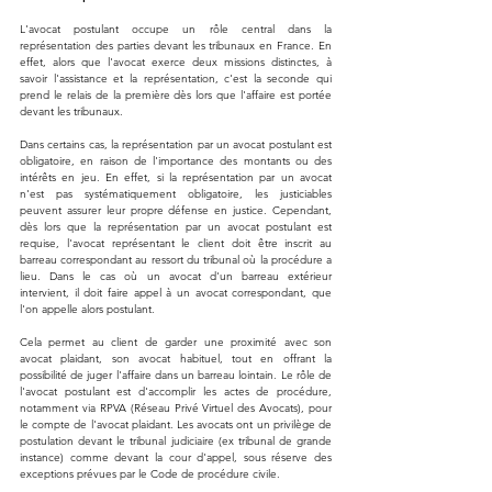
L'avocat postulant occupe un rôle central dans la 
représentation des parties devant les tribunaux en France. En 
effet, alors que l'avocat exerce deux missions distinctes, à 
savoir l'assistance et la représentation, c'est la seconde qui 
prend le relais de la première dès lors que l'affaire est portée 
devant les tribunaux.
Dans certains cas, la représentation par un avocat postulant est 
obligatoire, en raison de l'importance des montants ou des 
intérêts en jeu. En effet, si la représentation par un avocat 
n'est pas systématiquement obligatoire, les justiciables 
peuvent assurer leur propre défense en justice. Cependant, 
dès lors que la représentation par un avocat postulant est 
requise, l'avocat représentant le client doit être inscrit au 
barreau correspondant au ressort du tribunal où la procédure a 
lieu. Dans le cas où un avocat d'un barreau extérieur 
intervient, il doit faire appel à un avocat correspondant, que 
l'on appelle alors postulant.
Cela permet au client de garder une proximité avec son 
avocat plaidant, son avocat habituel, tout en offrant la 
possibilité de juger l'affaire dans un barreau lointain. Le rôle de 
l'avocat postulant est d'accomplir les actes de procédure, 
notamment via RPVA (Réseau Privé Virtuel des Avocats), pour 
le compte de l'avocat plaidant. Les avocats ont un privilège de 
postulation devant le tribunal judiciaire (ex tribunal de grande 
instance) comme devant la cour d'appel, sous réserve des 
exceptions prévues par le Code de procédure civile.