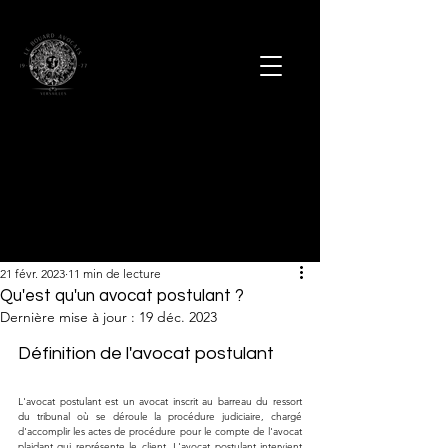
21 févr. 2023
11 min de lecture
Qu'est qu'un avocat postulant ?
Dernière mise à jour :
19 déc. 2023
Définition de l'avocat postulant
L'avocat postulant est un avocat inscrit au barreau du ressort 
du tribunal où se déroule la procédure judiciaire, chargé 
d'accomplir les actes de procédure pour le compte de l'avocat 
plaidant qui représente le client. L'avocat postulant intervient 