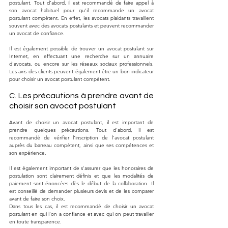
postulant. Tout d'abord, il est recommandé de faire appel à 
son avocat habituel pour qu'il recommande un avocat 
postulant compétent. En effet, les avocats plaidants travaillent 
souvent avec des avocats postulants et peuvent recommander 
un avocat de confiance.
Il est également possible de trouver un avocat postulant sur 
Internet, en effectuant une recherche sur un annuaire 
d'avocats, ou encore sur les réseaux sociaux professionnels. 
Les avis des clients peuvent également être un bon indicateur 
pour choisir un avocat postulant compétent.
C. Les précautions à prendre avant de 
choisir son avocat postulant
Avant de choisir un avocat postulant, il est important de 
prendre quelques précautions. Tout d'abord, il est 
recommandé de vérifier l'inscription de l'avocat postulant 
auprès du barreau compétent, ainsi que ses compétences et 
son expérience.
Il est également important de s'assurer que les honoraires de 
postulation sont clairement définis et que les modalités de 
paiement sont énoncées dès le début de la collaboration. Il 
est conseillé de demander plusieurs devis et de les comparer 
avant de faire son choix.
Dans tous les cas, il est recommandé de choisir un avocat 
postulant en qui l'on a confiance et avec qui on peut travailler 
en toute transparence.