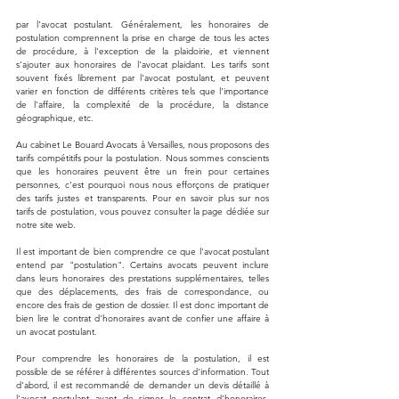
par l'avocat postulant. Généralement, les honoraires de 
postulation comprennent la prise en charge de tous les actes 
de procédure, à l'exception de la plaidoirie, et viennent 
s'ajouter aux honoraires de l'avocat plaidant. Les tarifs sont 
souvent fixés librement par l'avocat postulant, et peuvent 
varier en fonction de différents critères tels que l'importance 
de l'affaire, la complexité de la procédure, la distance 
géographique, etc.
Au cabinet Le Bouard Avocats à Versailles, nous proposons des 
tarifs compétitifs pour la postulation. Nous sommes conscients 
que les honoraires peuvent être un frein pour certaines 
personnes, c'est pourquoi nous nous efforçons de pratiquer 
des tarifs justes et transparents. Pour en savoir plus sur nos 
tarifs de postulation, vous pouvez consulter la page dédiée sur 
notre site web.
Il est important de bien comprendre ce que l'avocat postulant 
entend par "postulation". Certains avocats peuvent inclure 
dans leurs honoraires des prestations supplémentaires, telles 
que des déplacements, des frais de correspondance, ou 
encore des frais de gestion de dossier. Il est donc important de 
bien lire le contrat d'honoraires avant de confier une affaire à 
un avocat postulant.
Pour comprendre les honoraires de la postulation, il est 
possible de se référer à différentes sources d'information. Tout 
d'abord, il est recommandé de demander un devis détaillé à 
l'avocat postulant avant de signer le contrat d'honoraires. 