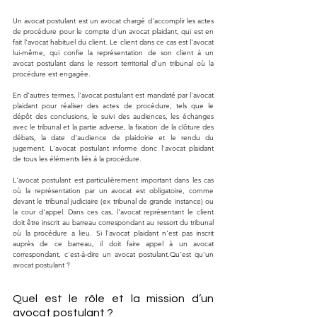
Un avocat postulant est un avocat chargé d'accomplir les actes 
de procédure pour le compte d'un avocat plaidant, qui est en 
fait l'avocat habituel du client. Le client dans ce cas est l'avocat 
lui-même, qui confie la représentation de son client à un 
avocat postulant dans le ressort territorial d'un tribunal où la 
procédure est engagée.
En d'autres termes, l'avocat postulant est mandaté par l'avocat 
plaidant pour réaliser des actes de procédure, tels que le 
dépôt des conclusions, le suivi des audiences, les échanges 
avec le tribunal et la partie adverse, la fixation de la clôture des 
débats, la date d'audience de plaidoirie et le rendu du 
jugement. L'avocat postulant informe donc l'avocat plaidant 
de tous les éléments liés à la procédure.
L'avocat postulant est particulièrement important dans les cas 
où la représentation par un avocat est obligatoire, comme 
devant le tribunal judiciaire (ex tribunal de grande instance) ou 
la cour d'appel. Dans ces cas, l'avocat représentant le client 
doit être inscrit au barreau correspondant au ressort du tribunal 
où la procédure a lieu. Si l'avocat plaidant n'est pas inscrit 
auprès de ce barreau, il doit faire appel à un avocat 
correspondant, c'est-à-dire un avocat postulant.Qu’est qu’un 
avocat postulant ? 
Quel est le rôle et la mission d’un 
avocat postulant ? 