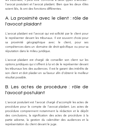
l'avocat postulant et l'avocat plaidant. Bien que les deux rôles 
soient liés, ils ont des fonctions différentes.
A. La proximité avec le client : rôle de 
l'avocat plaidant
L'avocat plaidant est l'avocat qui est sollicité par le client pour 
le représenter devant les tribunaux. Il est souvent choisi pour 
sa proximité géographique avec le client, pour ses 
compétences dans un domaine de droit spécifique ou pour sa 
réputation dans le milieu juridique.
L'avocat plaidant est chargé de conseiller son client sur les 
options juridiques qui s'offrent à lui et de le représenter devant 
les tribunaux lors des audiences. Il est le garant des intérêts de 
son client et doit plaider en sa faveur afin d'obtenir le meilleur 
résultat possible.
B. Les actes de procédure : rôle de 
l'avocat postulant
L'avocat postulant est l'avocat chargé d'accomplir les actes de 
procédure pour le compte de l'avocat plaidant. Les actes de 
procédure comprennent notamment la rédaction et le dépôt 
des conclusions, la signification des actes de procédure à la 
partie adverse, la gestion du calendrier des audiences et la 
représentation du client devant le juge.