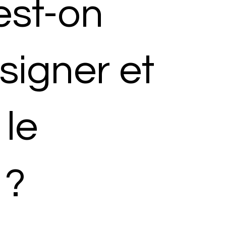
est-on
signer et
le
 ?