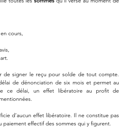
le toutes les 
sommes
 qu’il verse au moment de 
s en cours,
vis,
art.
er de signer le reçu pour solde de tout compte. 
e délai de dénonciation de six mois et permet au 
 ce délai, un effet libératoire au profit de 
 mentionnées.
cie d’aucun effet libératoire. Il ne constitue pas 
du paiement effectif des sommes qui y figurent.