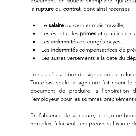
document, en double exemplaire, qui détail
la 
rupture
 du 
contrat
. Sont ainsi recensés :
Le 
salaire
 du dernier mois travaillé,
Les éventuelles 
primes
 et gratification
Les 
indemnités
 de congés payés,
Les 
indemnités
 compensatrices de préa
Les autres versements à la date du dép
Le salarié est libre de signer ou de refus
Toutefois, seule la signature fait courir l
document de produire, à l’expiration de
l’employeur pour les sommes précisément
En l’absence de signature, le reçu ne bénéfi
non plus, à lui seul, une preuve suffisante 