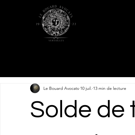
Le Bouard Avocats
10 juil.
13 min de lecture
Solde de 