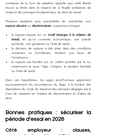
constante de la Cour de cassation rappelle que cette liberté 
trouve sa limite dans le respect de la finalité probatoire de 
l’essai et des principes fondamentaux du droit du travail.
Plusieurs situations sont susceptibles de caractériser une 
rupture abusive
 ou 
discriminatoire
, notamment lorsque :
la rupture repose sur un 
motif étranger à la relation de 
travail
, tel qu’un contexte économique, une activité 
syndicale, une grossesse ou l’état de santé ;
la décision de rupture a été prise dans des conditions 
vexatoires ou humiliantes, révélant une faute de 
l’employeur ;
la rupture est fondée sur un critère prohibé par la loi, 
notamment le sexe, l’âge, l’origine, la situation familiale 
ou l’état de santé.
Dans ces hypothèses, les juges prud’homaux apprécient 
souverainement les circonstances du litige, à la lumière des 
dispositions du Code du travail et des principes dégagés par la 
Cour de cassation en matière de discrimination et d’abus de 
droit.
Bonnes pratiques : sécuriser la 
période d’essai en 2026
Côté employeur : clauses, 