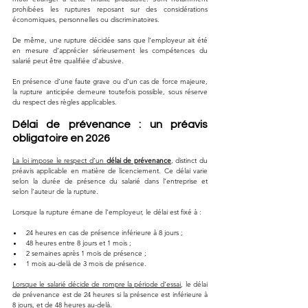
prohibées les ruptures reposant sur des considérations 
économiques, personnelles ou discriminatoires. 
De même, une rupture décidée sans que l’employeur ait été 
en mesure d’apprécier sérieusement les compétences du 
salarié peut être qualifiée d’abusive. 
En présence d’une faute grave ou d’un cas de force majeure, 
la rupture anticipée demeure toutefois possible, sous réserve 
du respect des règles applicables.
Délai de prévenance : un préavis 
obligatoire en 2026
La loi impose le respect d’un 
délai de prévenance
, distinct du 
préavis applicable en matière de licenciement. Ce délai varie 
selon la durée de présence du salarié dans l’entreprise et 
selon l’auteur de la rupture.
Lorsque la rupture émane de l’employeur, le délai est fixé à :
24 heures en cas de présence inférieure à 8 jours ;
48 heures entre 8 jours et 1 mois ;
2 semaines après 1 mois de présence ;
1 mois au-delà de 3 mois de présence.
Lorsque le salarié décide de rompre la période d’essai
, le délai 
de prévenance est de 24 heures si la présence est inférieure à 
8 jours, et de 48 heures au-delà. 