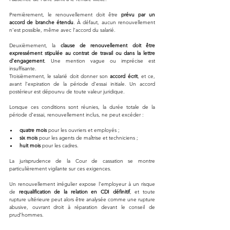
Premièrement, le renouvellement doit être 
prévu par un 
accord de branche étendu
. À défaut, aucun renouvellement 
n’est possible, même avec l’accord du salarié.
Deuxièmement, la 
clause de renouvellement doit être 
expressément stipulée au contrat de travail ou dans la lettre 
d’engagement
. Une mention vague ou imprécise est 
insuffisante.
Troisièmement, le salarié doit donner son 
accord écrit
, et ce, 
avant l’expiration de la période d’essai initiale. Un accord 
postérieur est dépourvu de toute valeur juridique.
Lorsque ces conditions sont réunies, la durée totale de la 
période d’essai, renouvellement inclus, ne peut excéder :
quatre mois
 pour les ouvriers et employés ;
six mois
 pour les agents de maîtrise et techniciens ;
huit mois
 pour les cadres.
La jurisprudence de la Cour de cassation se montre 
particulièrement vigilante sur ces exigences. 
Un renouvellement irrégulier expose l’employeur à un risque 
de 
requalification de la relation en CDI définitif
, et toute 
rupture ultérieure peut alors être analysée comme une rupture 
abusive, ouvrant droit à réparation devant le conseil de 
prud’hommes.