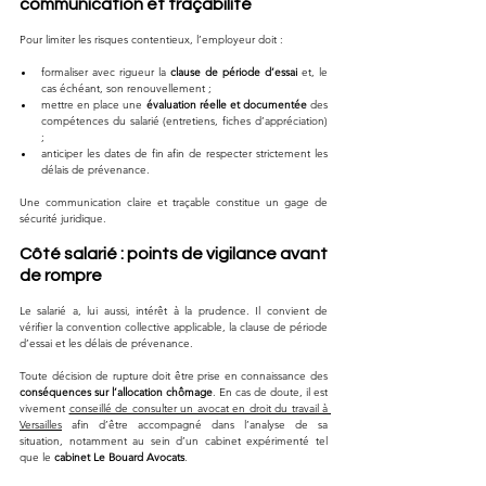
communication et traçabilité
Pour limiter les risques contentieux, l’employeur doit :
formaliser avec rigueur la 
clause de période d’essai
 et, le 
cas échéant, son renouvellement ;
mettre en place une 
évaluation réelle et documentée
 des 
compétences du salarié (entretiens, fiches d’appréciation) 
;
anticiper les dates de fin afin de respecter strictement les 
délais de prévenance.
Une communication claire et traçable constitue un gage de 
sécurité juridique.
Côté salarié : points de vigilance avant 
de rompre
Le salarié a, lui aussi, intérêt à la prudence. Il convient de 
vérifier la convention collective applicable, la clause de période 
d’essai et les délais de prévenance. 
Toute décision de rupture doit être prise en connaissance des 
conséquences sur l’allocation chômage
. En cas de doute, il est 
vivement 
conseillé de consulter un avocat en droit du travail à 
Versailles
 afin d’être accompagné dans l’analyse de sa 
situation, notamment au sein d’un cabinet expérimenté tel 
que le 
cabinet Le Bouard Avocats
.