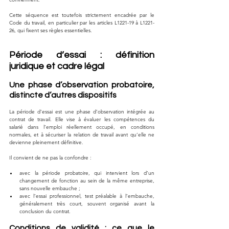
Cette séquence est toutefois strictement encadrée par le 
Code du travail, en particulier par les articles L1221-19 à L1221-
26, qui fixent ses règles essentielles.
Période d’essai : définition 
juridique et cadre légal
Une phase d’observation probatoire, 
distincte d’autres dispositifs
La période d’essai est une phase d’observation intégrée au 
contrat de travail. Elle vise à évaluer les compétences du 
salarié dans l’emploi réellement occupé, en conditions 
normales, et à sécuriser la relation de travail avant qu’elle ne 
devienne pleinement définitive.
Il convient de ne pas la confondre :
avec la période probatoire, qui intervient lors d’un 
changement de fonction au sein de la même entreprise, 
sans nouvelle embauche ;
avec l’essai professionnel, test préalable à l’embauche, 
généralement très court, souvent organisé avant la 
conclusion du contrat.
Conditions de validité : ce que le 