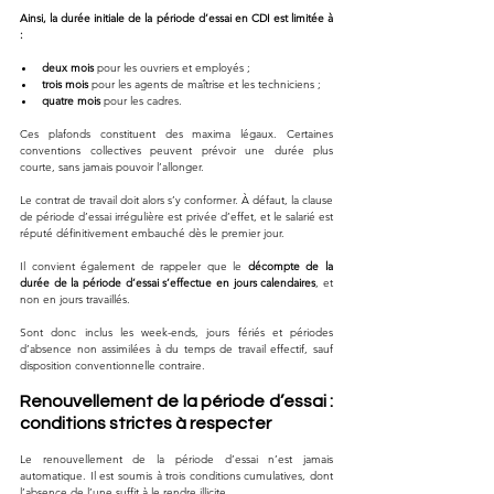
Ainsi, la durée initiale de la période d’essai en CDI est limitée à 
:
deux mois
 pour les ouvriers et employés ;
trois mois
 pour les agents de maîtrise et les techniciens ;
quatre mois
 pour les cadres.
Ces plafonds constituent des maxima légaux. Certaines 
conventions collectives peuvent prévoir une durée plus 
courte, sans jamais pouvoir l’allonger. 
Le contrat de travail doit alors s’y conformer. À défaut, la clause 
de période d’essai irrégulière est privée d’effet, et le salarié est 
réputé définitivement embauché dès le premier jour.
Il convient également de rappeler que le 
décompte de la 
durée de la période d’essai s’effectue en jours calendaires
, et 
non en jours travaillés. 
Sont donc inclus les week-ends, jours fériés et périodes 
d’absence non assimilées à du temps de travail effectif, sauf 
disposition conventionnelle contraire.
Renouvellement de la période d’essai : 
conditions strictes à respecter
Le renouvellement de la période d’essai n’est jamais 
automatique. Il est soumis à trois conditions cumulatives, dont 
l’absence de l’une suffit à le rendre illicite.