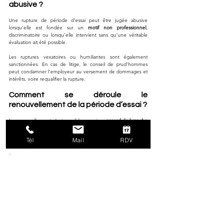
abusive ?
Une rupture de période d’essai peut être jugée abusive 
lorsqu’elle est fondée sur un 
motif non professionnel
, 
discriminatoire ou lorsqu’elle intervient sans qu’une véritable 
évaluation ait été possible. 
Les ruptures vexatoires ou humiliantes sont également 
sanctionnées. En cas de litige, le conseil de prud’hommes 
peut condamner l’employeur au versement de dommages et 
intérêts, voire requalifier la rupture.
Comment se déroule le 
renouvellement de la période d’essai ?
Le renouvellement n’est possible que si un 
accord de branche 
étendu
 le prévoit, si la clause de renouvellement est stipulée 
au contrat et si le salarié donne son 
accord écrit
 avant la fin de 
Tél
Mail
RDV
la période initiale. 
À défaut, le renouvellement est nul. Le non-respect de ces 
conditions expose l’employeur à un risque contentieux 
significatif.
Quels sont les droits pendant la 
période d’essai ?
Pendant la 
période d’essai
, le salarié bénéficie des 
mêmes 