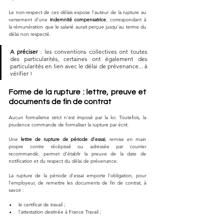
Le non-respect de ces délais expose l’auteur de la rupture au 
versement d’une 
indemnité compensatrice
, correspondant à 
la rémunération que le salarié aurait perçue jusqu’au terme du 
délai non respecté.
A préciser 
: les conventions collectives ont toutes 
des particularités, certaines ont également des 
particularités en lien avec le délai de prévenance... à 
vérifier ! 
Forme de la rupture : lettre, preuve et 
documents de fin de contrat
Aucun formalisme strict n’est imposé par la loi. Toutefois, la 
prudence commande de formaliser la rupture par écrit. 
Une 
lettre de rupture de période d'essai
, remise en main 
propre contre récépissé ou adressée par courrier 
recommandé, permet d’établir la preuve de la date de 
notification et du respect du délai de prévenance.
La rupture de la période d’essai emporte l’obligation, pour 
l’employeur, de remettre les documents de fin de contrat, à 
savoir :
le certificat de travail ;
l’attestation destinée à France Travail ;