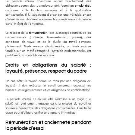
La période d’essai n’autorise aucun relâchement des 
obligations patronales. L’employeur doit fournir un 
emploi réel
, 
conforme à la fonction occupée et à la qualification 
contractuelle. Il lui appartient d’organiser une véritable phase 
d’observation, destinée à évaluer les compétences du salarié 
dans l’intérêt de l’entreprise.
Le respect de la 
rémunération
, des avantages contractuels ou 
conventionnels (mutuelle, titres-restaurant, primes), des 
conditions de travail et de la durée du travail s’impose 
pleinement. Toute mesure discriminatoire, ou toute rupture 
fondée sur un motif étranger à l’aptitude professionnelle, est 
prohibée et susceptible de sanction.
Droits et obligations du salarié : 
loyauté, présence, respect du cadre
De son côté, le salarié demeure tenu par une obligation de 
loyauté. Il doit exécuter le travail convenu, respecter les 
horaires, les règles internes et les obligations de confidentialité. 
La période d’essai ne saurait être assimilée à un stage : le 
salarié est pleinement engagé dans la relation de travail et 
soumis à l’ensemble des obligations contractuelles. Une faute 
grave peut d’ailleurs justifier une rupture immédiate.
Rémunération et ancienneté pendant 
la période d’essai