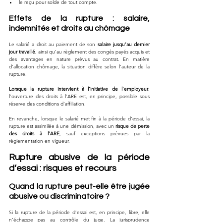
le reçu pour solde de tout compte.
Effets de la rupture : salaire, 
indemnités et droits au chômage
Le salarié a droit au paiement de son 
salaire jusqu’au dernier 
jour travaillé
, ainsi qu’au règlement des congés payés acquis et 
des avantages en nature prévus au contrat. En matière 
d’allocation chômage, la situation diffère selon l’auteur de la 
rupture. 
Lorsque la rupture intervient à l’initiative de l’employeur
, 
l’ouverture des droits à l’ARE est, en principe, possible sous 
réserve des conditions d’affiliation. 
En revanche, lorsque le salarié met fin à la période d’essai, la 
rupture est assimilée à une démission, avec un 
risque de perte 
des droits à l’ARE
, sauf exceptions prévues par la 
réglementation en vigueur.
Rupture abusive de la période 
d’essai : risques et recours
Quand la rupture peut-elle être jugée 
abusive ou discriminatoire ?
Si la rupture de la période d’essai est, en principe, libre, elle 
n’échappe pas au contrôle du juge. La jurisprudence 