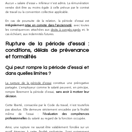
Aucun « salaire d’essai » inférieur n’est admis. La rémunération 
versée doit être au moins égale à celle prévue par le contrat 
de travail ou la convention collective applicable. 
En cas de poursuite de la relation, la période d’essai est 
intégralement 
prise en compte dans l’ancienneté
, avec toutes 
les conséquences attachées aux 
droits à congés payés
 et, le 
cas échéant, aux indemnités futures.
Rupture de la période d’essai : 
conditions, délais de prévenance 
et formalités
Qui peut rompre la période d’essai et 
dans quelles limites ?
La rupture de la période d’essai
 constitue une prérogative 
partagée. L’employeur comme le salarié peuvent, en principe, 
rompre librement la période d’essai, 
sans avoir à motiver leur 
décision
. 
Cette liberté, consacrée par le Code du travail, n’est toutefois 
pas absolue. Elle demeure strictement encadrée par la finalité 
même de l’essai : 
l’évaluation des compétences 
professionnelles
 du salarié au regard de la fonction occupée.
Ainsi, une rupture ne saurait être valablement fondée sur un 
motif étranger à cette finalité probatoire. Sont notamment 