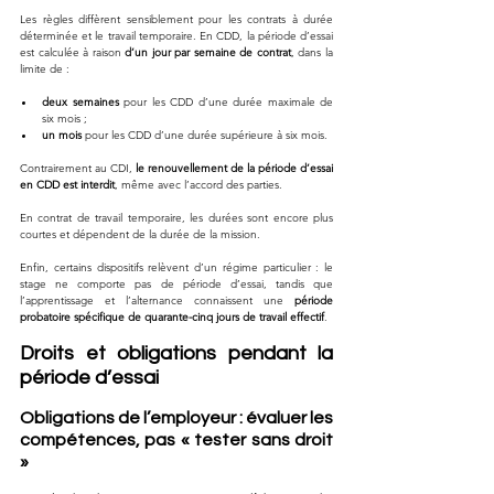
Les règles diffèrent sensiblement pour les contrats à durée 
déterminée et le travail temporaire. En CDD, la période d’essai 
est calculée à raison 
d’un jour par semaine de contrat
, dans la 
limite de :
deux semaines
 pour les CDD d’une durée maximale de 
six mois ;
un mois
 pour les CDD d’une durée supérieure à six mois.
Contrairement au CDI, 
le renouvellement de la période d’essai 
en CDD est interdit
, même avec l’accord des parties.
En contrat de travail temporaire, les durées sont encore plus 
courtes et dépendent de la durée de la mission. 
Enfin, certains dispositifs relèvent d’un régime particulier : le 
stage ne comporte pas de période d’essai, tandis que 
l’apprentissage et l’alternance connaissent une 
période 
probatoire spécifique de quarante-cinq jours de travail effectif
.
Droits et obligations pendant la 
période d’essai
Obligations de l’employeur : évaluer les 
compétences, pas « tester sans droit 
»