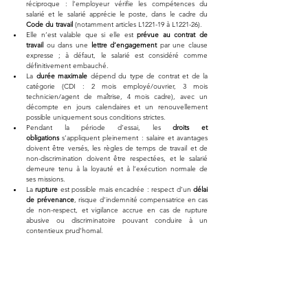
réciproque : l’employeur vérifie les compétences du 
salarié et le salarié apprécie le poste, dans le cadre du 
Code du travail
 (notamment articles L1221-19 à L1221-26).
Elle n’est valable que si elle est 
prévue au contrat de 
travail
 ou dans une 
lettre d’engagement
 par une clause 
expresse ; à défaut, le salarié est considéré comme 
définitivement embauché.
La 
durée maximale
 dépend du type de contrat et de la 
catégorie (CDI : 2 mois employé/ouvrier, 3 mois 
technicien/agent de maîtrise, 4 mois cadre), avec un 
décompte en jours calendaires et un renouvellement 
possible uniquement sous conditions strictes.
Pendant la période d’essai, les 
droits et 
obligations
 s’appliquent pleinement : salaire et avantages 
doivent être versés, les règles de temps de travail et de 
non-discrimination doivent être respectées, et le salarié 
demeure tenu à la loyauté et à l’exécution normale de 
ses missions.
La 
rupture
 est possible mais encadrée : respect d’un 
délai 
de prévenance
, risque d’indemnité compensatrice en cas 
de non-respect, et vigilance accrue en cas de rupture 
abusive ou discriminatoire pouvant conduire à un 
contentieux prud’homal.