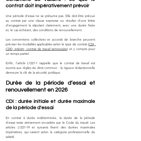
contrat doit impérativement prévoir
Une période d’essai ne se présume pas. Elle doit être prévue 
au contrat par une clause expresse ou résulter d’une lettre 
d’engagement la stipulant clairement, avec une durée fixée 
et, le cas échéant, des conditions de renouvellement. 
Les conventions collectives et accords de branche peuvent 
préciser les modalités applicables selon le type de contrat (
CDI, 
CDD, intérim, contrat de travail temporaire
) et y compris pour 
un temps partiel. 
Enfin, l’article L1221-1 rappelle que le contrat de travail est 
soumis aux règles du droit commun : la rigueur rédactionnelle 
demeure la clé de la sécurité juridique.
Durée de la période d’essai et 
renouvellement en 2026
CDI : durée initiale et durée maximale 
de la période d'essai
En contrat à durée indéterminée, la durée de la période 
d’essai reste strictement encadrée par le Code du travail. Les 
articles L1221-19 et suivants fixent des durées maximales 
impératives, qui varient selon la catégorie professionnelle du 
salarié.