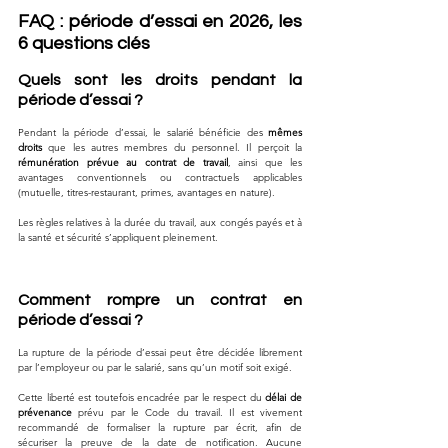
FAQ : période d’essai en 2026, les 
6 questions clés
Quels sont les droits pendant la 
période d’essai ?
Pendant la période d’essai, le salarié bénéficie des 
mêmes 
droits
 que les autres membres du personnel. Il perçoit la 
rémunération prévue au contrat de travail
, ainsi que les 
avantages conventionnels ou contractuels applicables 
(mutuelle, titres-restaurant, primes, avantages en nature). 
Les règles relatives à la durée du travail, aux congés payés et à 
la santé et sécurité s’appliquent pleinement. 
Comment rompre un contrat en 
période d’essai ?
La rupture de la période d’essai peut être décidée librement 
par l’employeur ou par le salarié, sans qu’un motif soit exigé. 
Cette liberté est toutefois encadrée par le respect du 
délai de 
prévenance
 prévu par le Code du travail. Il est vivement 
recommandé de formaliser la rupture par écrit, afin de 
sécuriser la preuve de la date de notification. Aucune 