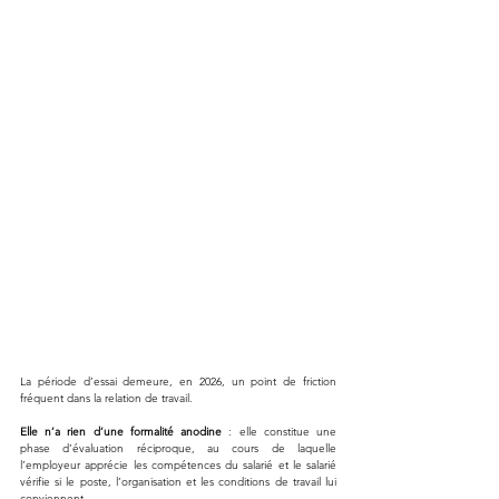
La période d’essai demeure, en 2026, un point de friction 
fréquent dans la relation de travail. 
Elle n’a rien d’une formalité anodine
 : elle constitue une 
phase d’évaluation réciproque, au cours de laquelle 
l’employeur apprécie les compétences du salarié et le salarié 
vérifie si le poste, l’organisation et les conditions de travail lui 
conviennent. 