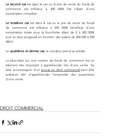
Le second cas
 est dans le cas ou le prix de vente du fonds de 
commerce est inférieur à 300 000€ fait l’objet d’une 
exonération complète.
Le troisième cas
 est dans le cas ou le prix de vente du fonds 
de commerce est inférieur à 500 000€ bénéficie d’une 
exonération totale pour la fourchette allant de 0 à 300 000€ 
puis un taux progressif en fonction des paliers de 300 000 à 500 
000 €.
Le 
quatrième et dernier cas
, le vendeur prend sa retraite. 
La plus-value sur une cession de fonds de commerce est un 
élément très important à appréhender lors d’une vente. Se 
faire accompagner d’un 
avocat en droit commercial
 peut être 
judicieux afin d’appréhender l’ensemble des paramètres 
d’une vente. 
DROIT COMMERCIAL