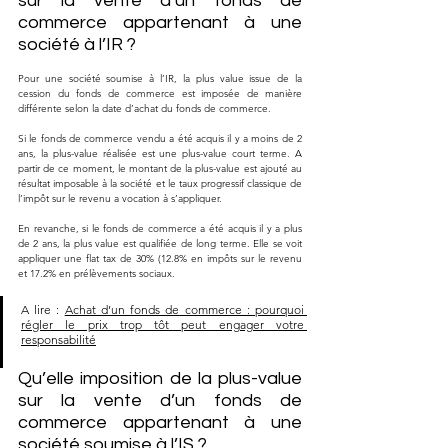
sur la vente d’un fonds de 
commerce appartenant à une 
société à l’IR ?
Pour une société soumise à l’IR, la plus value issue de la 
cession du fonds de commerce est imposée de manière 
différente selon la date d’achat du fonds de commerce. 
Si le fonds de commerce vendu a été acquis il y a moins de 2 
ans, la plus-value réalisée est une plus-value court terme. A 
partir de ce moment, le montant de la plus-value est ajouté au 
résultat imposable à la société et le taux progressif classique de 
l’impôt sur le revenu a vocation à s’appliquer.  
En revanche, si le fonds de commerce a été acquis il y a plus 
de 2 ans, la plus value est qualifiée de long terme. Elle se voit 
appliquer une flat tax de 30% (12.8% en impôts sur le revenu 
et 17.2% en prélèvements sociaux. 
A lire : 
Achat d’un fonds de commerce : pourquoi 
régler le prix trop tôt peut engager votre 
responsabilité
Qu’elle imposition de la plus-value 
sur la vente d’un fonds de 
commerce appartenant à une 
société soumise à l’IS ?