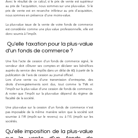
Avec le résultat de ce calcul, si le prix de vente est supérieur 
au prix de l’acquisition, nous sommes sur une plus-value. Si le 
prix de vente est en revanche inférieur au prix d’acquisition, 
nous sommes en présence d’une moins-value. 
La plus-value issue de la vente de votre fonds de commerce 
est considérée comme une plus value professionnelle, elle est 
donc soumis à l’impôt.
 Qu'elle taxation pour la plus-value 
d’un fonds de commerce ?
Une fois l’acte de cession d’un fonds de commerce signé, le 
vendeur doit clôturer ses comptes et déclarer ses bénéfices 
auprès du service des impôts dans un délai de 60j à partir de la 
publication de l’avis de cession au journal officiel. 
Lors d’une vente ou d’une transmission d’entreprise, des 
droits d’enregistrements sont dus, tout comme la TVA et 
l’impôt sur la plus value d’une cession de fonds de commerce. 
A noter que l’impôt sur la plus-value dépend du régime de 
fiscalité de la société. 
Une plus-value sur la cession d’un fonds de commerce n’est 
pas imposable de la même manière selon que la société soit 
soumise à l’IR (impôt sur le revenu) ou à l’IS (impôt sur les 
sociétés. 
Qu’elle imposition de la plus-value 