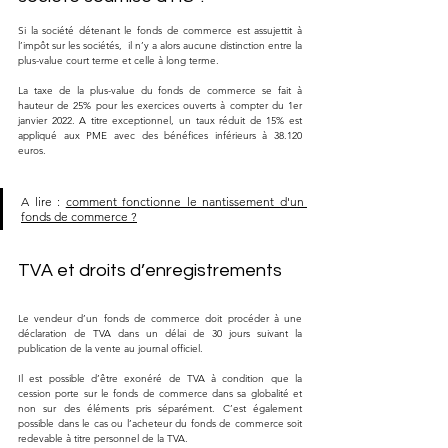
Si la société détenant le fonds de commerce est assujettit à 
l’impôt sur les sociétés,  il n’y a alors aucune distinction entre la 
plus-value court terme et celle à long terme. 
La taxe de la plus-value du fonds de commerce se fait à 
hauteur de 25% pour les exercices ouverts à compter du 1er 
janvier 2022. A titre exceptionnel, un taux réduit de 15% est 
appliqué aux PME avec des bénéfices inférieurs à 38.120 
euros. 
A lire : 
comment fonctionne le nantissement d'un 
fonds de commerce ?
TVA et droits d’enregistrements 
Le vendeur d’un fonds de commerce doit procéder à une 
déclaration de TVA dans un délai de 30 jours suivant la 
publication de la vente au journal officiel. 
Il est possible d’être exonéré de TVA à condition que la 
cession porte sur le fonds de commerce dans sa globalité et 
non sur des éléments pris séparément. C’est également 
possible dans le cas ou l’acheteur du fonds de commerce soit 
redevable à titre personnel de la TVA. 