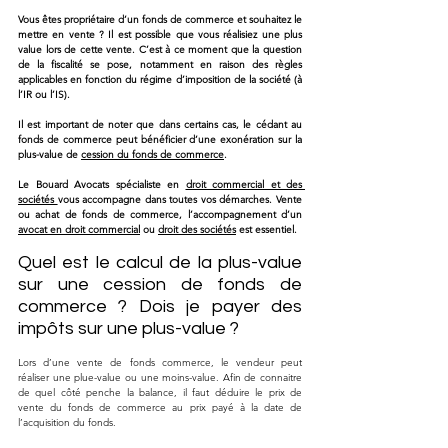
Vous êtes propriétaire d’un fonds de commerce et souhaitez le 
mettre en vente ? Il est possible que vous réalisiez une plus 
value lors de cette vente. C’est à ce moment que la question 
de la fiscalité se pose, notamment en raison des règles 
applicables en fonction du régime d’imposition de la société (à 
l’IR ou l’IS).
Il est important de noter que dans certains cas, le cédant au 
fonds de commerce peut bénéficier d’une exonération sur la 
plus-value de 
cession du fonds de commerce
. 
Le Bouard Avocats spécialiste en 
droit commercial et des 
sociétés
vous accompagne dans toutes vos démarches. Vente 
ou achat de fonds de commerce, l’accompagnement d’un 
avocat en droit commercial
 ou 
droit des sociétés
 est essentiel. 
Quel est le calcul de la plus-value 
sur une cession de fonds de 
commerce ? Dois je payer des 
impôts sur une plus-value ?
Lors d’une vente de fonds commerce, le vendeur peut 
réaliser une plue-value ou une moins-value. Afin de connaitre 
de quel côté penche la balance, il faut déduire le prix de 
vente du fonds de commerce au prix payé à la date de 
l’acquisition du fonds. 