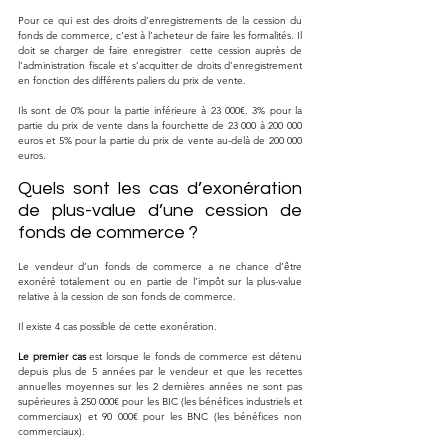
Pour ce qui est des droits d’enregistrements de la cession du 
fonds de commerce, c’est à l’acheteur de faire les formalités. Il 
doit se charger de faire enregistrer  cette cession auprès de 
l’administration fiscale et s’acquitter de droits d’enregistrement 
en fonction des différents paliers du prix de vente. 
Ils sont de 0% pour la partie inférieure à 23 000€. 3% pour la 
partie du prix de vente dans la fourchette de 23 000 à 200 000 
euros et 5% pour la partie du prix de vente au-delà de 200 000 
euros.
Quels sont les cas d’exonération 
de plus-value d’une cession de 
fonds de commerce ?
Le vendeur d’un fonds de commerce a ne chance d’être 
exonéré totalement ou en partie de l’impôt sur la plus-value 
relative à la cession de son fonds de commerce.
Il existe 4 cas possible de cette exonération. 
Le premier cas
 est lorsque le fonds de commerce est détenu 
depuis plus de 5 années par le vendeur et que les recettes 
annuelles moyennes sur les 2 dernières années ne sont pas 
supérieures à 250 000€ pour les BIC (les bénéfices industriels et 
commerciaux) et 90 000€ pour les BNC (les bénéfices non 
commerciaux).