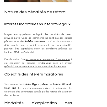
Nature des pénalités de retard
Intérêts moratoires vs intérêts légaux
Malgré leur appellation ambiguë, les pénalités de retard 
prévues par le Code de commerce ne sont pas des clauses 
pénales, mais des 
intérêts moratoires
. La Cour de cassation a 
déjà tranché sur ce point, concluant que ces pénalités 
peuvent être capitalisées selon les conditions prévues par 
l'article 1343-2 du Code civil.
Dans le cadre d'un 
recouvrement de créance d'une société
, il 
est conseiller de 
prendre rendez-vous avec un avocat 
spécialisé en recouvrement de créances dans les Yvelines
.
Objectifs des intérêts moratoires
Tout comme les 
intérêts légaux prévus par l'article 1231-6 du 
Code civil
, les intérêts moratoires visent à indemniser les 
créanciers des dommages causés par les retards de paiement 
des débiteurs.
Modalités d'application des 