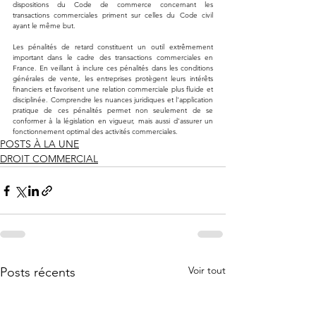
dispositions du Code de commerce concernant les 
transactions commerciales priment sur celles du Code civil 
ayant le même but.
Les pénalités de retard constituent un outil extrêmement 
important dans le cadre des transactions commerciales en 
France. En veillant à inclure ces pénalités dans les conditions 
générales de vente, les entreprises protègent leurs intérêts 
financiers et favorisent une relation commerciale plus fluide et 
disciplinée. Comprendre les nuances juridiques et l'application 
pratique de ces pénalités permet non seulement de se 
conformer à la législation en vigueur, mais aussi d'assurer un 
fonctionnement optimal des activités commerciales.
POSTS À LA UNE
DROIT COMMERCIAL
Voir tout
Posts récents