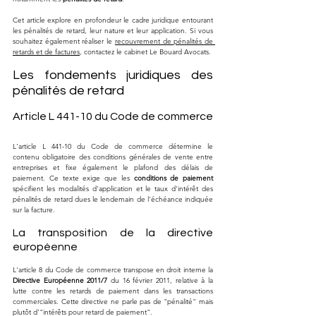
Cet article explore en profondeur le cadre juridique entourant 
les pénalités de retard, leur nature et leur application. Si vous 
souhaitez également réaliser le 
recouvrement de pénalités de 
retards et de factures
, contactez le cabinet Le Bouard Avocats.
Les fondements juridiques des 
pénalités de retard
Article L 441-10 du Code de commerce
L'article L 441-10 du Code de commerce détermine le 
contenu obligatoire des conditions générales de vente entre 
entreprises et fixe également le plafond des délais de 
paiement. Ce texte exige que les 
conditions de paiement
spécifient les modalités d'application et le taux d'intérêt des 
pénalités de retard dues le lendemain de l'échéance indiquée 
sur la facture.
La transposition de la directive 
européenne
L'article 8 du Code de commerce transpose en droit interne la 
Directive Européenne 2011/7
 du 16 février 2011, relative à la 
lutte contre les retards de paiement dans les transactions 
commerciales. Cette directive ne parle pas de "pénalité" mais 
plutôt d'"intérêts pour retard de paiement".