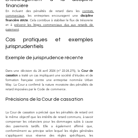
financière
En incluant des pénalités de retard dans les 
contrats 
commerciaux
, les entreprises encouragent une 
discipline 
financière stricte
. Cela contribue à stabiliser le flux de trésorerie 
et à 
prévenir les litiges commerciaux dus aux retards de 
paiement
.
Cas pratiques et exemples 
jurisprudentiels
Exemple de jurisprudence récente
Dans une décision du 24 avril 2024 (n° 22-24.275), la 
Cour de 
cassation
 a traité un cas impliquant une société d'études et de 
formation française contre une entreprise nommée Urban 
Way. La Cour a confirmé la nature moratoire des pénalités de 
retard imposées par le Code de commerce.
Précisions de la Cour de cassation
La Cour de cassation a précisé que les pénalités de retard ont 
le même objectif que les intérêts de retard communs, à savoir 
compenser les créanciers pour les dommages subis à cause 
des paiements tardifs. Elle a également affirmé que, 
conformément au principe selon lequel les règles générales 
s'appliquent sous réserve des règles spécifiques, les 