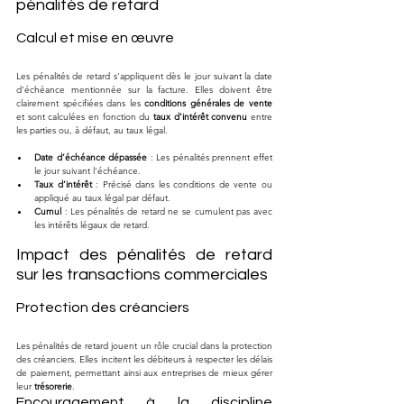
pénalités de retard
Calcul et mise en œuvre
Les pénalités de retard s'appliquent dès le jour suivant la date 
d'échéance mentionnée sur la facture. Elles doivent être 
clairement spécifiées dans les 
conditions générales de vente
et sont calculées en fonction du 
taux d'intérêt convenu
 entre 
les parties ou, à défaut, au taux légal.
Date d’échéance dépassée
 : Les pénalités prennent effet 
le jour suivant l'échéance.
Taux d’intérêt
 : Précisé dans les conditions de vente ou 
appliqué au taux légal par défaut.
Cumul
 : Les pénalités de retard ne se cumulent pas avec 
les intérêts légaux de retard.
Impact des pénalités de retard 
sur les transactions commerciales
Protection des créanciers
Les pénalités de retard jouent un rôle crucial dans la protection 
des créanciers. Elles incitent les débiteurs à respecter les délais 
de paiement, permettant ainsi aux entreprises de mieux gérer 
leur 
trésorerie
.
Encouragement à la discipline 