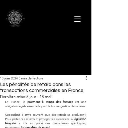
13 juin 2024
3 min de lecture
Les pénalités de retard dans les
transactions commerciales en France
Dernière mise à jour :
18 mai
En France, le 
paiement à temps des factures
 est une 
obligation légale essentielle pour la bonne gestion des affaires. 
Cependant, il arrive souvent que des retards se produisent. 
Pour pallier ces retards et protéger les créanciers, la 
législation 
française
 a mis en place des mécanismes spécifiques, 
notamment les 
pénalités de retard
. 