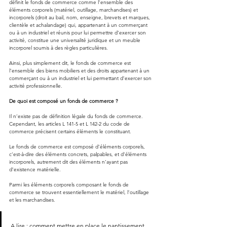
définit le fonds de commerce comme l’ensemble des 
éléments corporels (matériel, outillage, marchandises) et 
incorporels (droit au bail, nom, enseigne, brevets et marques, 
clientèle et achalandage) qui, appartenant à un commerçant 
ou à un industriel et réunis pour lui permettre d’exercer son 
activité, constitue une universalité juridique et un meuble 
incorporel soumis à des règles particulières.
Ainsi, plus simplement dit, le fonds de commerce est 
l’ensemble des biens mobiliers et des droits appartenant à un 
commerçant ou à un industriel et lui permettant d’exercer son 
activité professionnelle.
De quoi est composé un fonds de commerce ?
Il n’existe pas de définition légale du fonds de commerce. 
Cependant, les articles L 141-5 et L 142-2 du code de 
commerce précisent certains éléments le constituant.
Le fonds de commerce est composé d’éléments corporels, 
c’est-à-dire des éléments concrets, palpables, et d’éléments 
incorporels, autrement dit des éléments n’ayant pas 
d’existence matérielle.
Parmi les éléments corporels composant le fonds de 
commerce se trouvent essentiellement le matériel, l’outillage 
et les marchandises.
A lire : 
comment mettre en place le nantissement 