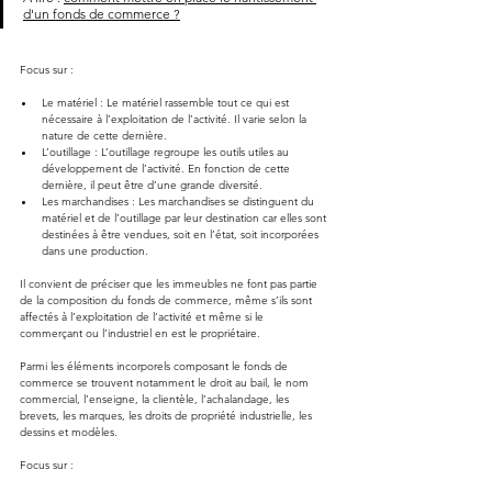
d'un fonds de commerce ?
Focus sur :
Le matériel : Le matériel rassemble tout ce qui est 
nécessaire à l’exploitation de l’activité. Il varie selon la 
nature de cette dernière.
L’outillage : L’outillage regroupe les outils utiles au 
développement de l’activité. En fonction de cette 
dernière, il peut être d’une grande diversité.
Les marchandises : Les marchandises se distinguent du 
matériel et de l’outillage par leur destination car elles sont 
destinées à être vendues, soit en l’état, soit incorporées 
dans une production.
Il convient de préciser que les immeubles ne font pas partie 
de la composition du fonds de commerce, même s’ils sont 
affectés à l’exploitation de l’activité et même si le 
commerçant ou l’industriel en est le propriétaire.
Parmi les éléments incorporels composant le fonds de 
commerce se trouvent notamment le droit au bail, le nom 
commercial, l’enseigne, la clientèle, l’achalandage, les 
brevets, les marques, les droits de propriété industrielle, les 
dessins et modèles.
Focus sur :