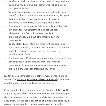
Le droit au bail : Le droit au bail est le droit de prendre la 
suite d’un titulaire d’un bail commercial et de pouvoir 
occuper les locaux.
Le nom commercial : Le nom commercial est le nom 
donné au fonds de commerce. Autrement dit, il s’agit de 
la dénomination sous laquelle une entreprise se 
présente, se manifeste, se distingue des autres.
L’enseigne : L’enseigne individualise le lieu où l’activité 
est exploitée. Généralement, elle est apposée 
visiblement sur l’endroit couvrant l’activité 
professionnelle. Elle peut être similaire au nom 
commercial.
La clientèle : La clientèle est l’élément principal, si ce 
n’est indispensable, du fonds de commerce. La clientèle 
doit être certaine, commerciale et être propre à 
l’exploitant du fonds.
L’achalandage : L’achalandage représente l’ensemble des 
clients procurés par l'emplacement du fonds de 
commerce. Il détermine les clients occasionnels venus 
grâce à la situation géographique du fonds.
Du fait de ses composantes, il est vivement conseillé d’être 
assisté d’un 
avocat spécialisé en droit commercial
 pour toute 
problématique relative au fonds de commerce.
Concernant le fonds de commerce, le Cabinet LE BOUARD 
AVOCATS, 
spécialiste en droit commercial
 vous accompagne 
dans l’évaluation, la négociation, la rédaction de cession ou 
acquisition, le séquestre des fonds et le dépôt de garantie, la 
gestion des oppositions, le renouvellement et l’éviction, 