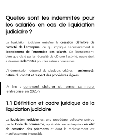
Quelles sont les indemnités pour 
les salariés en cas de liquidation 
judiciaire ?
La liquidation judiciaire entraîne la 
cessation définitive de 
l’activité de l’entreprise
, ce qui implique nécessairement le 
licenciement de l’ensemble des salariés
. Ce licenciement, 
bien que dicté par la nécessité de clôturer l’activité, ouvre droit 
à diverses 
indemnités
 pour les salariés concernés. 
L’indemnisation dépend de plusieurs critères : 
ancienneté, 
nature du contrat et respect des procédures légales
.
A lire : 
comment cloturer et fermer sa micro-
entreprise en 2025 ?
1.1 Définition et cadre juridique de la 
liquidation judiciaire
La 
liquidation judiciaire
 est une procédure collective prévue 
par le 
Code de commerce
, applicable aux entreprises 
en état 
de cessation des paiements
 et dont le redressement est 
manifestement impossible. 