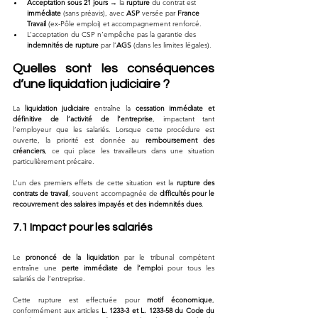
Acceptation sous 21 jours
 → la 
rupture
 du contrat est 
immédiate
 (sans préavis), avec 
ASP
 versée par 
France 
Travail
 (ex-Pôle emploi) et accompagnement renforcé.
L’acceptation du CSP n’empêche pas la garantie des 
indemnités de rupture
 par l’
AGS
 (dans les limites légales).
Quelles sont les conséquences 
d’une liquidation judiciaire ?
La 
liquidation judiciaire
 entraîne la 
cessation immédiate et 
définitive de l’activité de l’entreprise
, impactant tant 
l’employeur que les salariés. Lorsque cette procédure est 
ouverte, la priorité est donnée au 
remboursement des 
créanciers
, ce qui place les travailleurs dans une situation 
particulièrement précaire. 
L’un des premiers effets de cette situation est la 
rupture des 
contrats de travail
, souvent accompagnée de 
difficultés pour le 
recouvrement des salaires impayés et des indemnités dues
.
7.1 Impact pour les salariés
Le 
prononcé de la liquidation
 par le tribunal compétent 
entraîne une 
perte immédiate de l’emploi
 pour tous les 
salariés de l’entreprise. 
Cette rupture est effectuée pour 
motif économique
, 
conformément aux articles 
L. 1233-3 et L. 1233-58 du Code du 