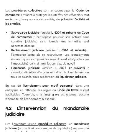
Les 
procédures collectives
 sont encadrées par le 
Code de 
commerce
 et visent à protéger les intérêts des créanciers tout 
en tentant, lorsque cela est possible, de 
préserver l’activité et 
les emplois
.
Sauvegarde judiciaire
 (articles 
L. 620-1 et suivants du Code 
de commerce
) : l’entreprise poursuit son activité sous 
contrôle judiciaire, sans licenciement immédiat sauf 
nécessité absolue.
Redressement judiciaire
 (articles 
L. 631-1 et suivants
) : 
l’entreprise tente de se restructurer. Les licenciements 
économiques sont possibles mais doivent être justifiés par 
l’impossibilité de maintenir les contrats de travail.
Liquidation judiciaire
 (articles 
L. 640-1 et suivants
) : 
cessation définitive d’activité entraînant le licenciement de 
tous les salariés, sous supervision du 
liquidateur judiciaire
.
En cas de 
licenciement pour motif personnel
 dans une 
entreprise en difficulté, les règles du 
Code du travail
 restent 
applicables. Toutefois, si la 
faute grave
 est retenue, aucune 
indemnité de licenciement n’est due.
4.2 L’intervention du mandataire 
judiciaire
Dès l’
ouverture d’une 
procédure collective
, un 
mandataire 
judiciaire
 (ou un liquidateur en cas de liquidation) est nommé 