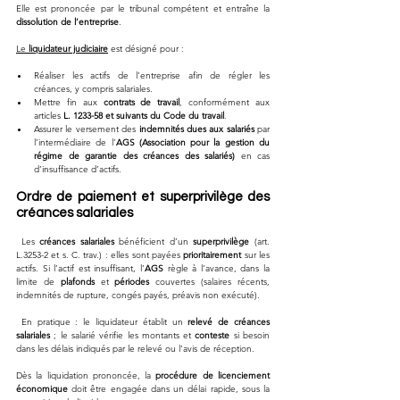
Elle est prononcée par le tribunal compétent et entraîne la 
dissolution de l’entreprise
.
Le 
liquidateur judiciaire
 est désigné pour :
Réaliser les actifs de l’entreprise afin de régler les 
créances, y compris salariales.
Mettre fin aux 
contrats de travail
, conformément aux 
articles 
L. 1233-58 et suivants du Code du travail
.
Assurer le versement des 
indemnités dues aux salariés
 par 
l’intermédiaire de l’
AGS (Association pour la gestion du 
régime de garantie des créances des salariés)
 en cas 
d’insuffisance d’actifs.
Ordre de paiement et superprivilège des 
créances salariales
 Les 
créances salariales
 bénéficient d’un 
superprivilège
 (art. 
L.3253-2 et s. C. trav.) : elles sont payées 
prioritairement
 sur les 
actifs. Si l’actif est insuffisant, l’
AGS
 règle à l’avance, dans la 
limite de 
plafonds
 et 
périodes
 couvertes (salaires récents, 
indemnités de rupture, congés payés, préavis non exécuté).
 En pratique : le liquidateur établit un 
relevé de créances 
salariales
 ; le salarié vérifie les montants et 
conteste
 si besoin 
dans les délais indiqués par le relevé ou l’avis de réception.
Dès la liquidation prononcée, la 
procédure de licenciement 
économique
 doit être engagée dans un délai rapide, sous la 