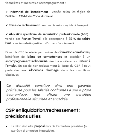
financières et mesures d’accompagnement :
✔ 
Indemnité de licenciement
 : versée selon les règles de 
l’
article L. 1234-9 du Code du travail
.
✔ 
Prime de reclassement
 : en cas de retour rapide à l’emploi.
✔ 
Allocation spécifique de sécurisation professionnelle (ASP)
 : 
versée par 
France Travail
, elle correspond à 
75 % du salaire 
brut
 pour les salariés justifiant d’un an d’ancienneté.
Durant le CSP, le salarié peut suivre des 
formations qualifiantes
, 
bénéficier de 
bilans de compétences
 et accéder à un 
accompagnement individualisé
 visant à accélérer son 
retour à 
l’emploi
. En cas de non-reclassement à l’issue du CSP, il peut 
prétendre aux 
allocations chômage
 dans les conditions 
classiques.
Ce dispositif constitue ainsi une garantie 
précieuse pour les salariés confrontés à une rupture 
économique, leur offrant une transition 
professionnelle sécurisée et encadrée.
CSP en liquidation/redressement : 
précisions utiles
Le 
CSP
 doit être 
proposé
 lors de l’entretien préalable (ou 
par écrit si entretien impossible).