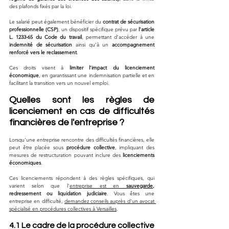
des plafonds fixés par la loi.
Le salarié peut également bénéficier du 
contrat de sécurisation 
professionnelle (CSP)
, un dispositif spécifique prévu par 
l’article 
L. 1233-65 du Code du travail
, permettant d’accéder à une 
indemnité de sécurisation
 ainsi qu’à un 
accompagnement 
renforcé vers le reclassement
.
Ces droits visent à 
limiter l’impact du licenciement 
économique
, en garantissant une indemnisation partielle et en 
facilitant la transition vers un nouvel emploi.
Quelles sont les règles de 
licenciement en cas de difficultés 
financières de l'entreprise ?
Lorsqu'une entreprise rencontre des difficultés financières, elle 
peut être placée sous 
procédure collective
, impliquant des 
mesures de restructuration pouvant inclure des 
licenciements 
économiques
. 
Ces licenciements répondent à des règles spécifiques, qui 
varient selon que l’
entreprise est en 
sauvegarde
, 
redressement ou liquidation judiciaire
. Vous êtes une 
entreprise en difficulté, 
demandez conseils auprès d'un avocat 
spécialisé en procédures collectives à Versailles
.
4.1 Le cadre de la procédure collective