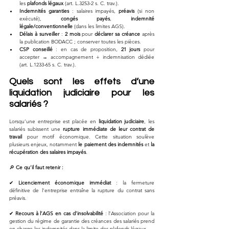
les 
plafonds légaux
 (art. L.3253-2 s. C. trav.).
Indemnités garanties
 : salaires impayés, 
préavis
 (si non 
exécuté), 
congés payés
, 
indemnité 
légale/conventionnelle
 (dans les limites AGS).
Délais à surveiller
 : 
2 mois
 pour 
déclarer sa créance
 après 
la publication BODACC ; conserver toutes les pièces.
CSP conseillé
 : en cas de proposition, 
21 jours
 pour 
accepter → accompagnement + indemnisation dédiée 
(art. L.1233-65 s. C. trav.).
Quels sont les effets d’une 
liquidation judiciaire pour les 
salariés ?
Lorsqu’une entreprise est placée en 
liquidation judiciaire
, les 
salariés subissent une 
rupture immédiate de leur contrat de 
travail
 pour motif économique. Cette situation soulève 
plusieurs enjeux, notamment 
le paiement des indemnités
 et 
la 
récupération des salaires impayés
.
🔎
 Ce qu’il faut retenir :
✔ 
Licenciement économique immédiat
 : la fermeture 
définitive de l’entreprise entraîne la rupture du contrat sans 
préavis.
✔ 
Recours à l’AGS en cas d’insolvabilité
 : l’Association pour la 
gestion du régime de garantie des créances des salariés prend 
en charge les indemnités dans la limite des plafonds légaux.