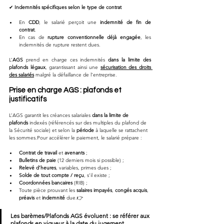
✔ 
Indemnités spécifiques selon le type de contrat
En 
CDD
, le salarié perçoit une 
indemnité de fin de 
contrat
.
En cas de 
rupture conventionnelle déjà engagée
, les 
indemnités de rupture restent dues.
L’
AGS
 prend en charge ces indemnités 
dans la limite des 
plafonds légaux
, garantissant ainsi une 
sécurisation des droits 
des salariés
 malgré la défaillance de l’entreprise.
Prise en charge AGS : plafonds et 
justificatifs
L’AGS garantit les créances salariales 
dans la limite de 
plafonds
 indexés (référencés sur des multiples du plafond de 
la Sécurité sociale) et selon la 
période
 à laquelle se rattachent 
les sommes.Pour accélérer le paiement, le salarié prépare :
Contrat de travail
 et 
avenants
 ;
Bulletins de paie
 (12 derniers mois si possible) ;
Relevé d’heures
, variables, primes dues ;
Solde de tout compte / reçu
, s’il existe ;
Coordonnées bancaires
 (RIB) ;
Toute pièce prouvant les 
salaires impayés
, 
congés acquis
, 
préavis
 et 
indemnité
 due.👉 
Les barèmes/Plafonds AGS évoluent : se référer aux 
plafonds en vigueur à la date du jugement 