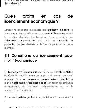
les salariés ?
Quels droits en cas de 
licenciement économique ?
Lorsqu'une entreprise est placée en 
liquidation judiciaire
, le 
licenciement des salariés repose sur un 
motif économique
 lié à 
la cessation d'activité. Ce licenciement ouvre droit à des 
indemnités compensatrices
 ainsi qu'à des 
dispositifs de 
protection sociale
 destinés à limiter l’impact de la perte 
d’emploi.
3.1 Conditions du licenciement pour 
motif économique
Le 
licenciement économique
 est défini par 
l’article L. 1233-3 
du Code du travail
 comme une rupture du contrat de travail 
résultant d'une 
suppression ou transformation d'emploi
 ou 
d'une 
modification refusée par le salarié
 en raison de difficultés 
économiques, de mutations technologiques ou de la 
fermeture de l'entreprise.
En cas de 
liquidation judiciaire
, la procédure suit un cadre strict 
: