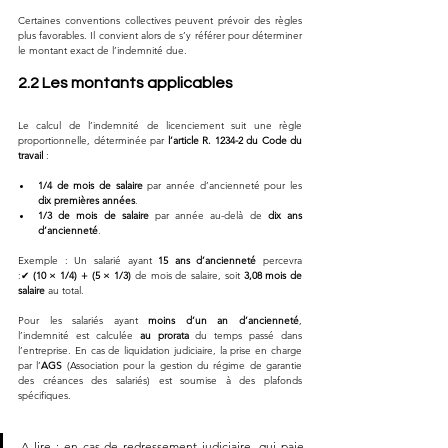
Certaines conventions collectives peuvent prévoir des règles 
plus favorables. Il convient alors de s’y référer pour déterminer 
le montant exact de l’indemnité due.
2.2 Les montants applicables
Le calcul de l’indemnité de licenciement suit une règle 
proportionnelle, déterminée par 
l’article R. 1234-2 du Code du 
travail
 :
1/4 de mois de salaire
 par année d’ancienneté pour les 
dix premières années
.
1/3 de mois de salaire
 par année au-delà de 
dix ans 
d’ancienneté
.
Exemple : Un salarié ayant 
15 ans d’ancienneté
 percevra 
:✔ 
(10 × 1/4) + (5 × 1/3)
 de mois de salaire, soit 
3,08 mois de 
salaire
 au total.
Pour les salariés ayant 
moins d’un an d’ancienneté
, 
l’indemnité est calculée 
au prorata
 du temps passé dans 
l’entreprise. En cas de liquidation judiciaire, la prise en charge 
par l’
AGS
 (Association pour la gestion du régime de garantie 
des créances des salariés) est soumise à des plafonds 
spécifiques.
A lire : 
en cas de redressement judiciaire, qui paie 