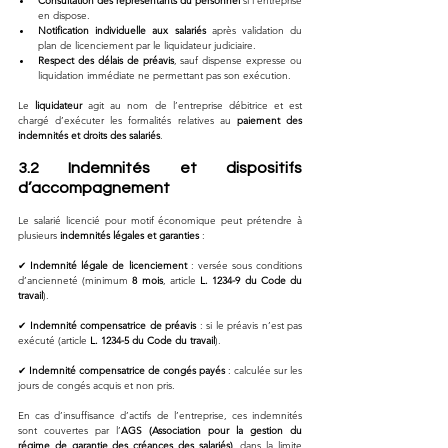
Consultation des représentants du personnel
 si l’entreprise 
en dispose.
Notification individuelle aux salariés
 après validation du 
plan de licenciement par le liquidateur judiciaire.
Respect des délais de préavis
, sauf dispense expresse ou 
liquidation immédiate ne permettant pas son exécution.
Le 
liquidateur
 agit au nom de l’entreprise débitrice et est 
chargé d’exécuter les formalités relatives au 
paiement des 
indemnités et droits des salariés
.
3.2 Indemnités et dispositifs 
d’accompagnement
Le salarié licencié pour motif économique peut prétendre à 
plusieurs 
indemnités légales et garanties
 :
✔ 
Indemnité légale de licenciement
 : versée sous conditions 
d’ancienneté (minimum 
8 mois
, article 
L. 1234-9 du Code du 
travail
).
✔ 
Indemnité compensatrice de préavis
 : si le préavis n’est pas 
exécuté (article 
L. 1234-5 du Code du travail
).
✔ 
Indemnité compensatrice de congés payés
 : calculée sur les 
jours de congés acquis et non pris.
En cas d’insuffisance d’actifs de l’entreprise, ces indemnités 
sont couvertes par l’
AGS (Association pour la gestion du 
régime de garantie des créances des salariés)
, dans la limite 