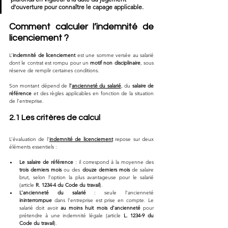
d’ouverture pour connaître le capage applicable.
Comment calculer l’indemnité de 
licenciement ?
L’
indemnité de licenciement
 est une somme versée au salarié 
dont le contrat est rompu pour un 
motif non disciplinaire
, sous 
réserve de remplir certaines conditions. 
Son montant dépend de 
l’
ancienneté du salarié
, du 
salaire de 
référence
 et des règles applicables en fonction de la situation 
de l’entreprise.
2.1 Les critères de calcul
L’évaluation de l’
indemnité de licenciement
 repose sur deux 
éléments essentiels :
Le salaire de référence
 : il correspond à la moyenne des 
trois derniers mois
 ou des 
douze derniers mois
 de salaire 
brut, selon l’option la plus avantageuse pour le salarié 
(article 
R. 1234-4 du Code du travail
).
L’ancienneté du salarié
 : seule l’ancienneté 
ininterrompue
 dans l’entreprise est prise en compte. Le 
salarié doit avoir 
au moins huit mois d’ancienneté
 pour 
prétendre à une indemnité légale (article 
L. 1234-9 du 
Code du travail
).