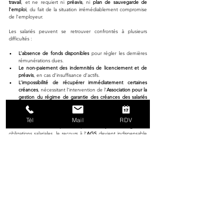
travail
, et ne requiert ni 
préavis
, ni 
plan de sauvegarde de 
l’emploi
, du fait de la situation irrémédiablement compromise 
de l’employeur.
Les salariés peuvent se retrouver confrontés à plusieurs 
difficultés :
L’absence de fonds disponibles
 pour régler les dernières 
rémunérations dues.
Le non-paiement des indemnités de licenciement et de 
préavis
, en cas d’insuffisance d’actifs.
L’impossibilité de récupérer immédiatement certaines 
créances
, nécessitant l’intervention de l’
Association pour la 
gestion du régime de garantie des créances des salariés 
(AGS)
.
Dès l’ouverture de la liquidation, la priorité est donnée aux 
Tél
Mail
RDV
créanciers, et si l’entreprise n’a pas les moyens de régler ses 
obligations salariales, le recours à l’
AGS
 devient indispensable 
pour garantir une prise en charge des créances.
7.2 Comment et quand les salariés 
peuvent-ils réclamer leurs salaires 
impayés ?
Face à l’insolvabilité de l’employeur, les salariés disposent de 
mécanismes de protection juridique
 permettant de récupérer 
une partie, voire la totalité des sommes dues.