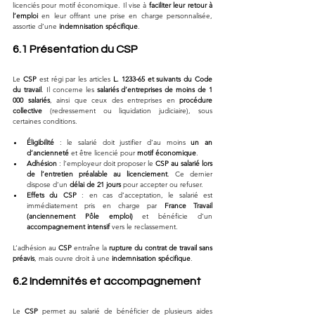
licenciés pour motif économique. Il vise à 
faciliter leur retour à 
l’emploi
 en leur offrant une prise en charge personnalisée, 
assortie d’une 
indemnisation spécifique
.
6.1 Présentation du CSP
Le 
CSP
 est régi par les articles 
L. 1233-65 et suivants du Code 
du travail
. Il concerne les 
salariés d’entreprises de moins de 1 
000 salariés
, ainsi que ceux des entreprises en 
procédure 
collective
 (redressement ou liquidation judiciaire), sous 
certaines conditions.
Éligibilité
 : le salarié doit justifier d’au moins 
un an 
d’ancienneté
 et être licencié pour 
motif économique
.
Adhésion
 : l’employeur doit proposer le 
CSP au salarié lors 
de l’entretien préalable au licenciement
. Ce dernier 
dispose d’un 
délai de 21 jours
 pour accepter ou refuser.
Effets du CSP
 : en cas d’acceptation, le salarié est 
immédiatement pris en charge par 
France Travail 
(anciennement Pôle emploi)
 et bénéficie d’un 
accompagnement intensif
 vers le reclassement.
L’adhésion au 
CSP
 entraîne la 
rupture du contrat de travail sans 
préavis
, mais ouvre droit à une 
indemnisation spécifique
.
6.2 Indemnités et accompagnement
Le 
CSP
 permet au salarié de bénéficier de plusieurs aides 