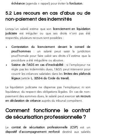
échéance
 (agenda + rappel) pour éviter la 
forclusion
.
5.2 Les recours en cas d’abus ou de 
non-paiement des indemnités
Lorsqu’un salarié estime que son 
licenciement en liquidation 
judiciaire
 est irrégulier ou que ses droits n’ont pas été 
respectés, plusieurs recours sont possibles :
Contestation du licenciement devant le conseil de 
prud’hommes
 : un salarié peut saisir la juridiction 
prud’homale pour faire valoir ses droits s’il estime que la 
procédure a été irrégulière ou abusive.
Saisine de l’AGS en cas d’insolvabilité
 : si l’employeur ne 
règle pas les indemnités dues, l’AGS peut intervenir pour 
couvrir les créances salariales dans les 
limites des plafonds 
légaux
 (article 
L. 3253-6 du Code du travail
).
La liquidation judiciaire ne dispense pas l’employeur, ni son 
liquidateur, du respect des obligations légales. En cas de non-
paiement des sommes dues, le salarié peut exercer 
un recours 
en déclaration de créance
 auprès du tribunal compétent.
Comment fonctionne le contrat 
de sécurisation professionnelle ?
Le 
contrat de sécurisation professionnelle (CSP)
 est un 
dispositif d’accompagnement renforcé
 destiné aux salariés 