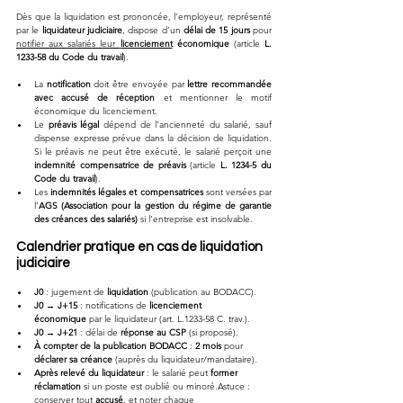
Dès que la liquidation est prononcée, l’employeur, représenté 
par le 
liquidateur judiciaire
, dispose d’un 
délai de 15 jours
 pour 
notifier aux salariés leur 
licenciement
 économique
 (article 
L. 
1233-58 du Code du travail
).
La 
notification
 doit être envoyée par 
lettre recommandée 
avec accusé de réception
 et mentionner le motif 
économique du licenciement.
Le 
préavis légal
 dépend de l’ancienneté du salarié, sauf 
dispense expresse prévue dans la décision de liquidation. 
Si le préavis ne peut être exécuté, le salarié perçoit une 
indemnité compensatrice de préavis
 (article 
L. 1234-5 du 
Code du travail
).
Les 
indemnités légales et compensatrices
 sont versées par 
l’
AGS (Association pour la gestion du régime de garantie 
des créances des salariés)
 si l’entreprise est insolvable.
Calendrier pratique en cas de liquidation 
judiciaire
J0
 : jugement de 
liquidation
 (publication au BODACC).
J0 → J+15
 : notifications de 
licenciement 
économique
 par le liquidateur (art. L.1233-58 C. trav.).
J0 → J+21
 : délai de 
réponse au CSP
 (si proposé).
À compter de la publication BODACC
 : 
2 mois
 pour 
déclarer sa créance
 (auprès du liquidateur/mandataire).
Après relevé du liquidateur
 : le salarié peut 
former 
réclamation
 si un poste est oublié ou minoré.Astuce : 
conserver tout 
accusé
, et noter chaque 