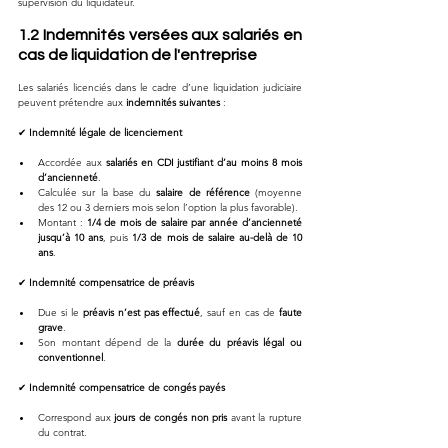
supervision du liquidateur.
1.2 Indemnités versées aux salariés en 
cas de liquidation de l'entreprise
Les salariés licenciés dans le cadre d’une liquidation judiciaire 
peuvent prétendre aux 
indemnités suivantes
 :
✔ 
Indemnité légale de licenciement
Accordée aux 
salariés en CDI justifiant d’au moins 8 mois 
d’ancienneté
.
Calculée sur la base du 
salaire de référence
 (moyenne 
des 12 ou 3 derniers mois selon l’option la plus favorable).
Montant : 
1/4 de mois de salaire par année d’ancienneté 
jusqu’à 10 ans
, puis 
1/3 de mois de salaire au-delà de 10 
ans
.
✔ 
Indemnité compensatrice de préavis
Due si le 
préavis n’est pas effectué
, sauf en cas de 
faute 
grave
.
Son montant dépend de la 
durée du préavis légal ou 
conventionnel
.
✔ 
Indemnité compensatrice de congés payés
Correspond aux 
jours de congés non pris
 avant la rupture 
du contrat.