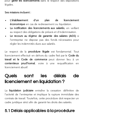
pour 
gérer les licenciements
 dans le respect des dispositions 
légales.
Ses missions incluent :
L’établissement d’un plan de licenciement 
économique
 en cas de redressement ou liquidation.
La notification des licenciements aux salariés
, en veillant 
au respect des obligations de préavis et d’indemnisation.
Le recours au régime de garantie des salaires (AGS)
 si 
l’entreprise ne dispose pas des fonds nécessaires pour 
régler les indemnités dues aux salariés.
Le respect de la 
procédure légale
 est fondamental. Tout 
licenciement effectué en dehors du cadre fixé par le 
Code du 
travail et le Code de commerce
 peut donner lieu à un 
contentieux prud’homal
, voire à une requalification en 
licenciement abusif.
Quels sont les délais de 
licenciement en liquidation ?
La 
liquidation judiciaire
 entraîne la cessation définitive de 
l’activité de l’entreprise et implique la rupture immédiate des 
contrats de travail. Toutefois, cette procédure doit respecter un 
cadre juridique strict afin de garantir les droits des salariés.
5.1 Délais applicables à la procédure