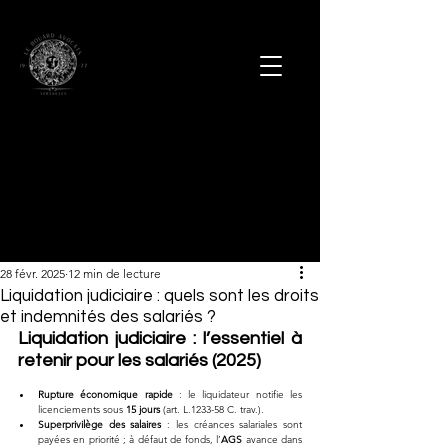
28 févr. 2025
12 min de lecture
Liquidation judiciaire : quels sont les droits
et indemnités des salariés ?
Liquidation judiciaire : l’essentiel à 
retenir pour les salariés (2025)
Rupture économique rapide
 : le liquidateur notifie les 
licenciements sous 
15 jours
 (art. L.1233-58 C. trav.).
Superprivilège des salaires
 : les créances salariales sont 
payées en priorité ; à défaut de fonds, l’
AGS
 avance dans 