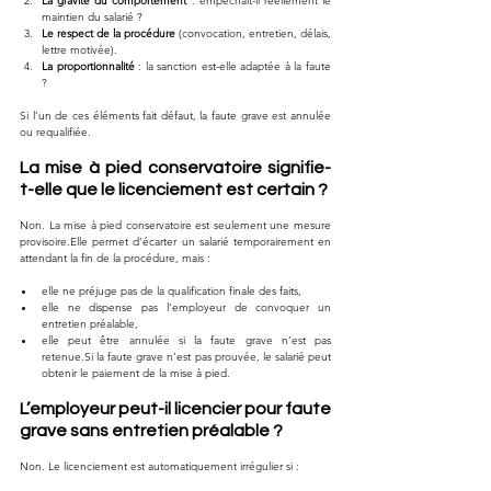
La gravité du comportement
 : empêchait-il réellement le 
maintien du salarié ?
Le respect de la procédure
 (convocation, entretien, délais, 
lettre motivée).
La proportionnalité
 : la sanction est-elle adaptée à la faute 
?
Si l’un de ces éléments fait défaut, la faute grave est annulée 
ou requalifiée.
La mise à pied conservatoire signifie-
t-elle que le licenciement est certain ?
Non. La mise à pied conservatoire est seulement une mesure 
provisoire.Elle permet d’écarter un salarié temporairement en 
attendant la fin de la procédure, mais :
elle ne préjuge pas de la qualification finale des faits,
elle ne dispense pas l’employeur de convoquer un 
entretien préalable,
elle peut être annulée si la faute grave n’est pas 
retenue.Si
 la faute grave n’est pas prouvée, le salarié peut 
obtenir le paiement de la mise à pied.
L’employeur peut-il licencier pour faute 
grave sans entretien préalable ?
Non. Le licenciement est automatiquement irrégulier si :