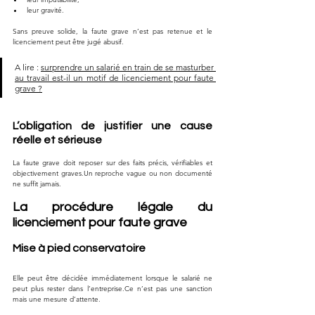
leur gravité.
Sans preuve solide, la faute grave n’est pas retenue et le 
licenciement peut être jugé abusif.
A lire : 
surprendre un salarié en train de se masturber 
au travail est-il un motif de licenciement pour faute 
grave ?
L’obligation de justifier une cause 
réelle et sérieuse
La faute grave doit reposer sur des faits précis, vérifiables et 
objectivement graves.Un reproche vague ou non documenté 
ne suffit jamais.
La procédure légale du 
licenciement pour faute grave
Mise à pied conservatoire
Elle peut être décidée immédiatement lorsque le salarié ne 
peut plus rester dans l’entreprise.Ce n’est pas une sanction 
mais une mesure d’attente.