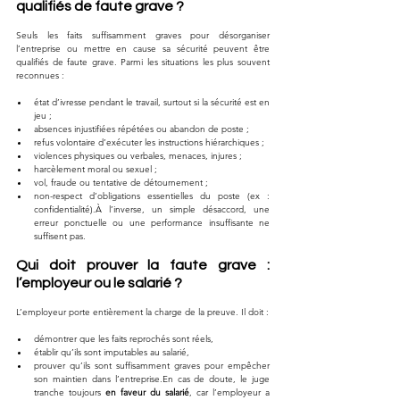
qualifiés de faute grave ?
Seuls les faits suffisamment graves pour désorganiser 
l’entreprise ou mettre en cause sa sécurité peuvent être 
qualifiés de faute grave. Parmi les situations les plus souvent 
reconnues :
état d’ivresse pendant le travail, surtout si la sécurité est en 
jeu ;
absences injustifiées répétées ou abandon de poste ;
refus volontaire d’exécuter les instructions hiérarchiques ;
violences physiques ou verbales, menaces, injures ;
harcèlement moral ou sexuel ;
vol, fraude ou tentative de détournement ;
non-respect d’obligations essentielles du poste (ex : 
confidentialité).À l’inverse, un simple désaccord, une 
erreur ponctuelle ou une performance insuffisante ne 
suffisent pas.
Qui doit prouver la faute grave : 
l’employeur ou le salarié ?
L’employeur porte entièrement la charge de la preuve. Il doit :
démontrer que les faits reprochés sont réels,
établir qu’ils sont imputables au salarié,
prouver qu’ils sont suffisamment graves pour empêcher 
son maintien dans l’entreprise.En cas de doute, le juge 
tranche toujours 
en faveur du salarié
, car l’employeur a 