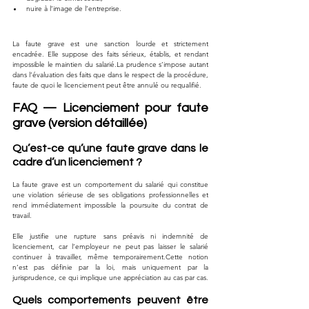
nuire à l’image de l’entreprise.
La faute grave est une sanction lourde et strictement 
encadrée. Elle suppose des faits sérieux, établis, et rendant 
impossible le maintien du 
salarié.La
 prudence s’impose autant 
dans l’évaluation des faits que dans le respect de la procédure, 
faute de quoi le licenciement peut être annulé ou requalifié.
FAQ — Licenciement pour faute 
grave (version détaillée)
Qu’est-ce qu’une faute grave dans le 
cadre d’un licenciement ?
La faute grave est un comportement du salarié qui constitue 
une violation sérieuse de ses obligations professionnelles et 
rend immédiatement impossible la poursuite du contrat de 
travail.
Elle justifie une rupture sans préavis ni indemnité de 
licenciement, car l’employeur ne peut pas laisser le salarié 
continuer à travailler, même temporairement.Cette notion 
n’est pas définie par la loi, mais uniquement par la 
jurisprudence, ce qui implique une appréciation au cas par cas.
Quels comportements peuvent être 