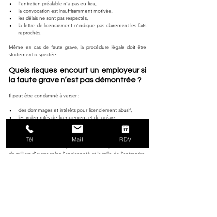
l’entretien préalable n’a pas eu lieu,
la convocation est insuffisamment motivée,
les délais ne sont pas respectés,
la lettre de licenciement n’indique pas clairement les faits 
reprochés.
Même en cas de faute grave, la procédure légale doit être 
strictement respectée.
Quels risques encourt un employeur si 
la faute grave n’est pas démontrée ?
Il peut être condamné à verser :
des dommages et intérêts pour licenciement abusif,
les indemnités de licenciement et de préavis,
les salaires correspondant à une mise à pied injustifiée,
parfois la réintégration du salarié dans l’entreprise.
Tél
Mail
RDV
Certaines condamnations peuvent atteindre plusieurs dizaines 
de milliers d’euros selon l’ancienneté et la taille de l’entreprise.
La faute grave doit-elle être prouvée 
immédiatement après les faits ?
Oui. L’employeur doit agir rapidement. Une faute grave 
devient difficilement soutenable si :
l’employeur tarde à engager la procédure,