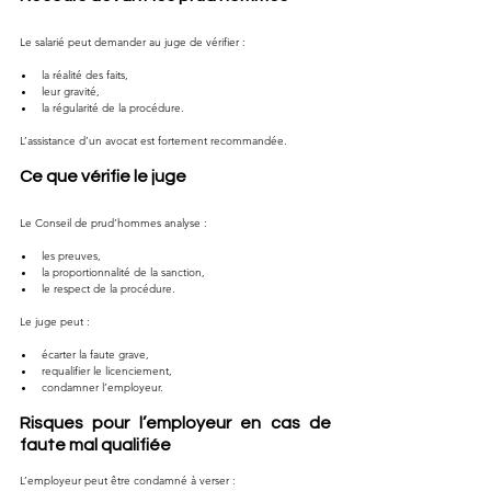
Le salarié peut demander au juge de vérifier :
la réalité des faits,
leur gravité,
la régularité de la procédure.
L’assistance d’un avocat est fortement recommandée.
Ce que vérifie le juge
Le Conseil de prud’hommes analyse :
les preuves,
la proportionnalité de la sanction,
le respect de la procédure.
Le juge peut :
écarter la faute grave,
requalifier le licenciement,
condamner l’employeur.
Risques pour l’employeur en cas de 
faute mal qualifiée
L’employeur peut être condamné à verser :