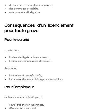
des indemnités de rupture non payées,
des dommages et intérêts,
voire assurer la réintégration.
Conséquences d’un licenciement 
pour faute grave
Pour le salarié
Le salarié perd :
l’indemnité légale de licenciement,
l’indemnité compensatrice de préavis.
Il conserve :
l’indemnité de congés payés,
l’accès aux allocations chômage, sous conditions.
Pour l’employeur
Un licenciement mal fondé peut :
coûter très cher en indemnités,
dégrader le climat social,