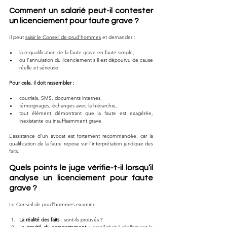
Comment un salarié peut-il contester 
un licenciement pour faute grave ?
Il peut 
saisir le Conseil de prud’hommes
 et demander :
la requalification de la faute grave en faute simple,
ou l’annulation du licenciement s’il est dépourvu de cause 
réelle et sérieuse.
Pour cela, il doit rassembler :
courriels, SMS, documents internes,
témoignages, échanges avec la hiérarchie,
tout élément démontrant que la faute est exagérée, 
inexistante ou insuffisamment grave.
L’assistance d’un avocat est fortement recommandée, car la 
qualification de la faute repose sur l’interprétation juridique des 
faits.
Quels points le juge vérifie-t-il lorsqu’il 
analyse un licenciement pour faute 
grave ?
Le Conseil de prud’hommes examine :
La réalité des faits
 : sont-ils prouvés ?