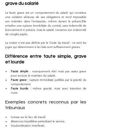
grave du salarié
La faute grave est un comportement du salarié qui constitue 
une violation sérieuse de ses obligations et rend impossible 
son maintien dans l’entreprise, même durant le préavis.Elle 
entraîne une rupture immédiate du contrat, sans indemnité de 
licenciement ni préavis, mais le salarié conserve son indemnité 
de congés payés.
La notion n’est pas définie par le Code du travail : ce sont les 
juges qui déterminent si les faits sont suffisamment graves.
Différence entre faute simple, grave 
et lourde
Faute simple
 : manquement réel mais pas assez grave 
pour exclure le maintien du salarié.
Faute grave
 : rupture immédiate justifiée par la gravité du 
comportement.
Faute lourde
 : même gravité, mais avec intention de 
nuire.
Exemples concrets reconnus par les 
tribunaux
Ivresse sur le lieu de travail.
Absences injustifiées perturbant le service.
Insubordination manifeste.