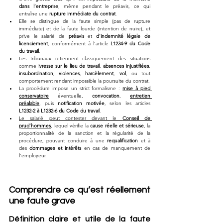
dans l’entreprise
, même pendant le préavis, ce qui 
entraîne une 
rupture immédiate du contrat
.
Elle se distingue de la faute simple (pas de rupture 
immédiate) et de la faute lourde (intention de nuire), et 
prive le salarié de 
préavis
 et 
d’indemnité légale de 
licenciement
, conformément à l’article 
L1234-9 du Code 
du travail
.
Les tribunaux retiennent classiquement des situations 
comme 
ivresse sur le lieu de travail
, 
absences injustifiées
, 
insubordination
, 
violences
, 
harcèlement
, 
vol
, ou tout 
comportement rendant impossible la poursuite du contrat.
La procédure impose un strict formalisme : 
mise à pied 
conservatoire
 éventuelle, 
convocation
, 
entretien 
préalable
, puis 
notification motivée
, selon les articles 
L1232-2 à L1232-6 du Code du travail
.
Le salarié peut contester devant le 
Conseil de 
prud’hommes
, lequel vérifie la 
cause réelle et sérieuse
, la 
proportionnalité de la sanction et la régularité de la 
procédure, pouvant conduire à une 
requalification
 et à 
des 
dommages et intérêts
 en cas de manquement de 
l’employeur.
Comprendre ce qu’est réellement 
une faute grave
Définition claire et utile de la faute 