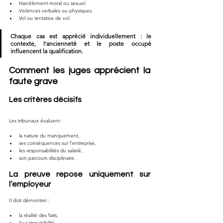
Harcèlement moral ou sexuel.
Violences verbales ou physiques.
Vol ou tentative de vol.
Chaque cas est apprécié individuellement : le 
contexte, l’ancienneté et le poste occupé 
influencent la qualification.
Comment les juges apprécient la 
faute grave
Les critères décisifs
Les tribunaux évaluent :
la nature du manquement,
ses conséquences sur l’entreprise,
les responsabilités du salarié,
son parcours disciplinaire.
La preuve repose uniquement sur 
l’employeur
Il doit démontrer :
la réalité des faits,
leur imputabilité,