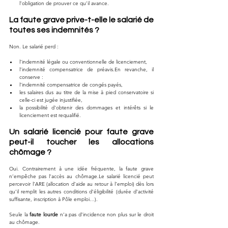
l’obligation de prouver ce qu’il avance.
La faute grave prive-t-elle le salarié de 
toutes ses indemnités ?
Non. Le salarié perd :
l’indemnité légale ou conventionnelle de licenciement,
l’indemnité compensatrice de préavis.En revanche, il 
conserve :
l’indemnité compensatrice de congés payés,
les salaires dus au titre de la mise à pied conservatoire si 
celle-ci est jugée injustifiée,
la possibilité d'obtenir des dommages et intérêts si le 
licenciement est requalifié.
Un salarié licencié pour faute grave 
peut-il toucher les allocations 
chômage ?
Oui. Contrairement à une idée fréquente, la faute grave 
n’empêche pas l’accès au chômage.Le salarié licencié peut 
percevoir l’ARE (allocation d’aide au retour à l’emploi) dès lors 
qu’il remplit les autres conditions d’éligibilité (durée d’activité 
suffisante, inscription à Pôle emploi…).
Seule la 
faute lourde
 n’a pas d’incidence non plus sur le droit 
au chômage.