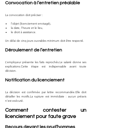
Convocation à l’entretien préalable
La convocation doit préciser :
l’objet (licenciement envisagé),
la date, l’heure et le lieu,
le droit à assistance.
Un délai de cinq jours ouvrables minimum doit être respecté.
Déroulement de l’entretien
L’employeur présente les faits reprochés.Le salarié donne ses 
explications.Cette étape est indispensable avant toute 
décision.
Notification du licenciement
La décision est confirmée par lettre recommandée.Elle doit 
détailler les 
motifs.La
 rupture est immédiate : aucun préavis 
n’est exécuté.
Comment contester un 
licenciement pour faute grave
Recours devant les prud’hommes