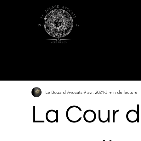
Le Bouard Avocats
9 avr. 2024
3 min de lecture
La Cour 