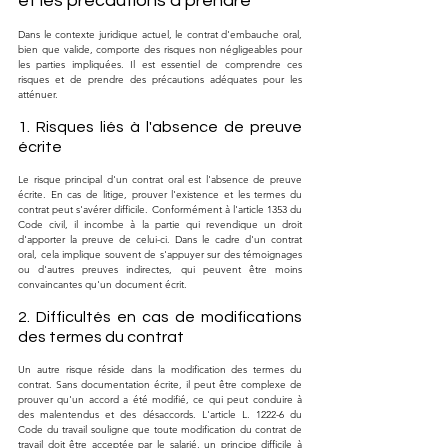
et les précautions à prendre
Dans le contexte juridique actuel, le contrat d'embauche oral, 
bien que valide, comporte des risques non négligeables pour 
les parties impliquées. Il est essentiel de comprendre ces 
risques et de prendre des précautions adéquates pour les 
atténuer.
1. Risques liés à l'absence de preuve 
écrite
Le risque principal d'un contrat oral est l'absence de preuve 
écrite. En cas de litige, prouver l'existence et les termes du 
contrat peut s'avérer difficile. Conformément à l'article 1353 du 
Code civil, il incombe à la partie qui revendique un droit 
d'apporter la preuve de celui-ci. Dans le cadre d'un contrat 
oral, cela implique souvent de s'appuyer sur des témoignages 
ou d'autres preuves indirectes, qui peuvent être moins 
convaincantes qu'un document écrit.
2. Difficultés en cas de modifications 
des termes du contrat
Un autre risque réside dans la modification des termes du 
contrat. Sans documentation écrite, il peut être complexe de 
prouver qu'un accord a été modifié, ce qui peut conduire à 
des malentendus et des désaccords. L'article L. 1222-6 du 
Code du travail souligne que toute modification du contrat de 
travail doit être acceptée par le salarié, un principe difficile à 