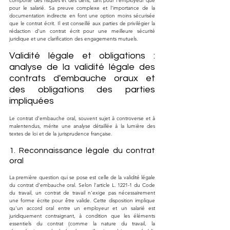
comporte des risques et des défis, tant pour l'employeur que 
pour le salarié. Sa preuve complexe et l'importance de la 
documentation indirecte en font une option moins sécurisée 
que le contrat écrit. Il est conseillé aux parties de privilégier la 
rédaction d'un contrat écrit pour une meilleure sécurité 
juridique et une clarification des engagements mutuels.
Validité légale et obligations : 
analyse de la validité légale des 
contrats d'embauche oraux et 
des obligations des parties 
impliquées
Le contrat d'embauche oral, souvent sujet à controverse et à 
malentendus, mérite une analyse détaillée à la lumière des 
textes de loi et de la jurisprudence française.
1. Reconnaissance légale du contrat 
oral
La première question qui se pose est celle de la validité légale 
du contrat d'embauche oral. Selon l'article L. 1221-1 du Code 
du travail, un contrat de travail n'exige pas nécessairement 
une forme écrite pour être valide. Cette disposition implique 
qu'un accord oral entre un employeur et un salarié est 
juridiquement contraignant, à condition que les éléments 
essentiels du contrat (comme la nature du travail, la 