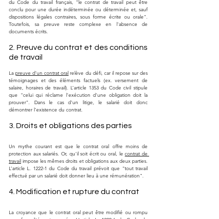
du Code du travail français, "le contrat de travail peut être 
conclu pour une durée indéterminée ou déterminée et, sauf 
dispositions légales contraires, sous forme écrite ou orale". 
Toutefois, sa preuve reste complexe en l'absence de 
documents écrits.
2. Preuve du contrat et des conditions 
de travail
La 
preuve d'un contrat oral
 relève du défi, car il repose sur des 
témoignages et des éléments factuels (ex. versement de 
salaire, horaires de travail). L’article 1353 du Code civil stipule 
que "celui qui réclame l'exécution d'une obligation doit la 
prouver". Dans le cas d'un litige, le salarié doit donc 
démontrer l'existence du contrat.
3. Droits et obligations des parties
Un mythe courant est que le contrat oral offre moins de 
protection aux salariés. Or, qu'il soit écrit ou oral, le 
contrat de 
travail
 impose les mêmes droits et obligations aux deux parties. 
L’article L. 1222-1 du Code du travail prévoit que "tout travail 
effectué par un salarié doit donner lieu à une rémunération".
4. Modification et rupture du contrat
La croyance que le contrat oral peut être modifié ou rompu 