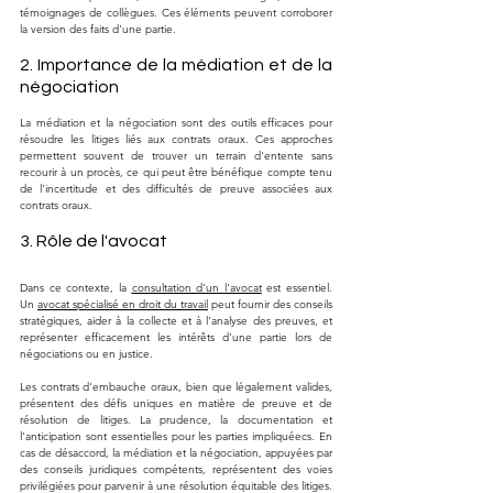
témoignages de collègues. Ces éléments peuvent corroborer 
la version des faits d'une partie.
2. Importance de la médiation et de la 
négociation
La médiation et la négociation sont des outils efficaces pour 
résoudre les litiges liés aux contrats oraux. Ces approches 
permettent souvent de trouver un terrain d'entente sans 
recourir à un procès, ce qui peut être bénéfique compte tenu 
de l'incertitude et des difficultés de preuve associées aux 
contrats oraux.
3. Rôle de l'avocat
Dans ce contexte, la 
consultation d'un l'avocat
 est essentiel. 
Un 
avocat spécialisé en droit du travail
 peut fournir des conseils 
stratégiques, aider à la collecte et à l'analyse des preuves, et 
représenter efficacement les intérêts d'une partie lors de 
négociations ou en justice.
Les contrats d'embauche oraux, bien que légalement valides, 
présentent des défis uniques en matière de preuve et de 
résolution de litiges. La prudence, la documentation et 
l'anticipation sont essentielles pour les parties impliquéecs. En 
cas de désaccord, la médiation et la négociation, appuyées par 
des conseils juridiques compétents, représentent des voies 
privilégiées pour parvenir à une résolution équitable des litiges.