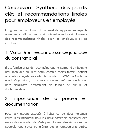
Conclusion : Synthèse des points 
clés et recommandations finales 
pour employeurs et employés
En guise de conclusion, il convient de rappeler les aspects 
essentiels relatifs au contrat d'embauche oral et de formuler 
des recommandations finales pour les employeurs et les 
employés.
1. Validité et reconnaissance juridique 
du contrat oral
Il est fondamental de reconnaître que le contrat d'embauche 
oral, bien que souvent perçu comme moins formel, détient 
une validité légale en vertu de l'article L. 1221-1 du Code du 
travail. Cependant, sa nature non documentée engendre des 
défis significatifs, notamment en termes de preuve et 
d'interprétation.
2. Importance de la preuve et 
documentation
Face aux risques associés à l'absence de documentation 
écrite, il est primordial pour les deux parties de conserver des 
traces des accords pris. Cela peut inclure des échanges de 
courriels, des notes ou même des enregistrements audio, 