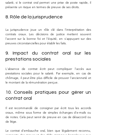
salarié, si le contrat oral permet une prise de poste rapide, il 
présente un risque en termes de preuve de ses droits.
8. Rôle de la jurisprudence
La jurisprudence joue un rôle clé dans l'interprétation des 
contrats oraux. Les décisions de justice mettent souvent 
l'accent sur la bonne foi et l'équité, en s'appuyant sur des 
preuves circonstancielles pour établir les faits.
9. Impact du contrat oral sur les 
prestations sociales
L'absence de contrat écrit peut compliquer l'accès aux 
prestations sociales pour le salarié. Par exemple, en cas de 
chômage, il peut être plus difficile de prouver l'ancienneté et 
le montant de la rémunération perçue.
10. Conseils pratiques pour gérer un 
contrat oral
Il est recommandé de consigner par écrit tous les accords 
oraux, même sous forme de simples échanges d'e-mails ou 
de notes. Cela peut servir de preuve en cas de désaccord ou 
de litige.
Le contrat d'embauche oral, bien que légalement reconnu, 