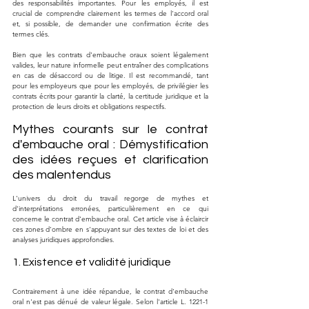
des responsabilités importantes. Pour les employés, il est 
crucial de comprendre clairement les termes de l'accord oral 
et, si possible, de demander une confirmation écrite des 
termes clés.
Bien que les contrats d'embauche oraux soient légalement 
valides, leur nature informelle peut entraîner des complications 
en cas de désaccord ou de litige. Il est recommandé, tant 
pour les employeurs que pour les employés, de privilégier les 
contrats écrits pour garantir la clarté, la certitude juridique et la 
protection de leurs droits et obligations respectifs.
Mythes courants sur le contrat 
d'embauche oral : Démystification 
des idées reçues et clarification 
des malentendus
L'univers du droit du travail regorge de mythes et 
d'interprétations erronées, particulièrement en ce qui 
concerne le contrat d'embauche oral. Cet article vise à éclaircir 
ces zones d'ombre en s'appuyant sur des textes de loi et des 
analyses juridiques approfondies.
1. Existence et validité juridique
Contrairement à une idée répandue, le contrat d'embauche 
oral n'est pas dénué de valeur légale. Selon l'article L. 1221-1 