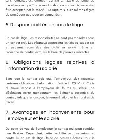
sans formalités est erronée. L'article L. 1222-6 du Code du 
travail impose que "toute modification du contrat de travail doit 
être acceptée par le salarié". La rupture suit les mêmes règles 
de procédure que pour un contrat écrit.
5. Responsabilités en cas de litige
En cas de litige, les responsabilités ne sont pas moindres sous 
un contrat oral. Les tribunaux apprécient les faits au cas par cas 
et peuvent reconnaître des 
droits au salarié
 même en 
l'absence de contrat écrit, sur la base de preuves indirectes.
6. Obligations légales relatives à 
l'information du salarié
Bien que le contrat soit oral, l'employeur doit respecter 
certaines obligations d'information. L’article L. 1221-4 du Code 
du travail impose à l'employeur de fournir au salarié une 
déclaration écrite mentionnant les éléments essentiels du 
contrat, tels que la fonction, la rémunération, et les horaires de 
travail.
7. Avantages et inconvénients pour 
l'employeur et le salarié
Du point de vue de l'employeur, le contrat oral peut sembler 
plus flexible. Cependant, cette flexibilité peut se retourner 
contre lui en cas de litige, faute de preuves écrites. Pour le 