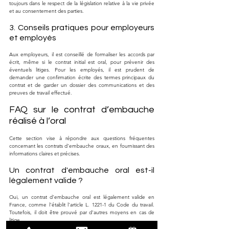
toujours dans le respect de la législation relative à la vie privée 
et au consentement des parties.
3. Conseils pratiques pour employeurs 
et employés
Aux employeurs, il est conseillé de formaliser les accords par 
écrit, même si le contrat initial est oral, pour prévenir des 
éventuels litiges. Pour les employés, il est prudent de 
demander une confirmation écrite des termes principaux du 
contrat et de garder un dossier des communications et des 
preuves de travail effectué.
FAQ sur le contrat d’embauche 
réalisé à l’oral
Cette section vise à répondre aux questions fréquentes 
concernant les contrats d'embauche oraux, en fournissant des 
informations claires et précises.
Un contrat d'embauche oral est-il 
légalement valide ?
Oui, un contrat d'embauche oral est légalement valide en 
France, comme l'établit l'article L. 1221-1 du Code du travail. 
Toutefois, il doit être prouvé par d'autres moyens en cas de 
litige.