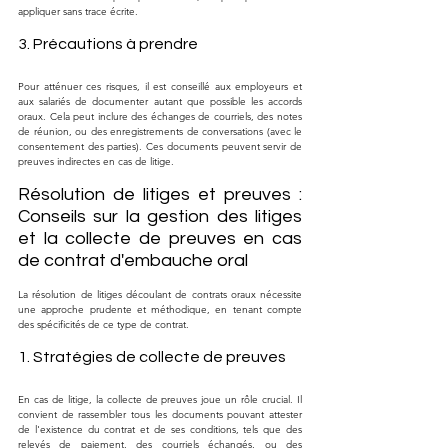
appliquer sans trace écrite.
3. Précautions à prendre
Pour atténuer ces risques, il est conseillé aux employeurs et 
aux salariés de documenter autant que possible les accords 
oraux. Cela peut inclure des échanges de courriels, des notes 
de réunion, ou des enregistrements de conversations (avec le 
consentement des parties). Ces documents peuvent servir de 
preuves indirectes en cas de litige.
Résolution de litiges et preuves : 
Conseils sur la gestion des litiges 
et la collecte de preuves en cas 
de contrat d'embauche oral
La résolution de litiges découlant de contrats oraux nécessite 
une approche prudente et méthodique, en tenant compte 
des spécificités de ce type de contrat.
1. Stratégies de collecte de preuves
En cas de litige, la collecte de preuves joue un rôle crucial. Il 
convient de rassembler tous les documents pouvant attester 
de l'existence du contrat et de ses conditions, tels que des 
relevés de paiement, des courriels échangés, ou des 