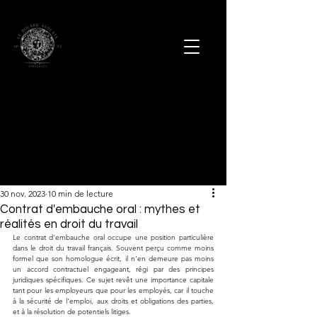
30 nov. 2023
10 min de lecture
Contrat d'embauche oral : mythes et
réalités en droit du travail
Le contrat d'embauche oral occupe une position particulière 
dans le droit du travail français. Souvent perçu comme moins 
formel que son homologue écrit, il n'en demeure pas moins 
un accord contractuel engageant, régi par des principes 
juridiques spécifiques. Ce sujet revêt une importance capitale 
tant pour les employeurs que pour les employés, car il touche 
à la sécurité de l'emploi, aux droits et obligations des parties, 
et à la résolution de potentiels litiges. 