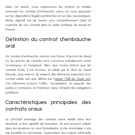
Dans cet article, nous explorerons les mythes et réalités 
entourant les contrats d'embauche oraux, en nous appuyant 
sur les dispositions légales pertinentes et sur des cas pratiques. 
Notre objectif est de fournir une compréhension claire et 
nuancée de ces contrats dans le cadre juridique du travail en 
France.
Définition du contrat d'embauche 
oral
Un contrat d'embauche oral est une forme d'accord de travail 
où les termes de l'emploi sont convenus verbalement entre 
l'employeur et l'employé. Bien que moins formel que les 
contrats écrits, il est reconnu et validé par le droit du travail 
français, sous réserve du respect des éléments essentiels d'un 
contrat valide tels que définis par l'
article 1108 du Code civil
. 
Ces éléments incluent l'offre, l'acceptation, la capacité des 
parties à contracter, et l'intention claire d'établir des obligations 
juridiques.
Caractéristiques principales des 
contrats oraux
Le principal avantage des contrats oraux réside dans leur 
simplicité et leur rapidité de formation. Ils sont souvent utilisés 
dans les situations où une formalisation écrite immédiate n'est 
pas possible ou nécessaire. Cependant, leur nature informelle 