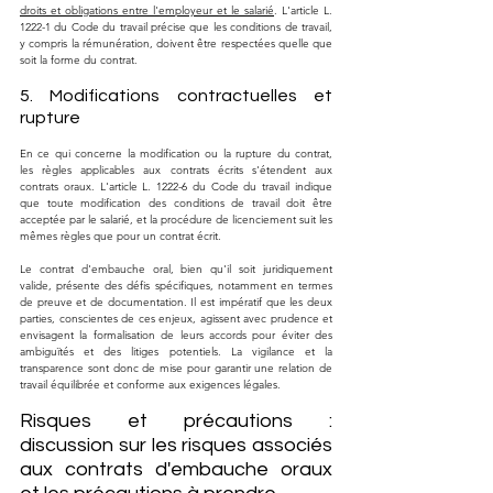
droits et obligations entre l'employeur et le salarié
. L'article L. 
1222-1 du Code du travail précise que les conditions de travail, 
y compris la rémunération, doivent être respectées quelle que 
soit la forme du contrat.
5. Modifications contractuelles et 
rupture
En ce qui concerne la modification ou la rupture du contrat, 
les règles applicables aux contrats écrits s'étendent aux 
contrats oraux. L'article L. 1222-6 du Code du travail indique 
que toute modification des conditions de travail doit être 
acceptée par le salarié, et la procédure de licenciement suit les 
mêmes règles que pour un contrat écrit.
Le contrat d'embauche oral, bien qu'il soit juridiquement 
valide, présente des défis spécifiques, notamment en termes 
de preuve et de documentation. Il est impératif que les deux 
parties, conscientes de ces enjeux, agissent avec prudence et 
envisagent la formalisation de leurs accords pour éviter des 
ambiguïtés et des litiges potentiels. La vigilance et la 
transparence sont donc de mise pour garantir une relation de 
travail équilibrée et conforme aux exigences légales.
Risques et précautions : 
discussion sur les risques associés 
aux contrats d'embauche oraux 