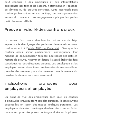
peut conduire à des ambiguïtés et des interprétations 
divergentes des termes de l'accord, notamment en l'absence 
de témoins ou de preuves concrètes. Cette incertitude peut 
s'avérer problématique en cas de litige, rendant la preuve des 
termes du contrat et des engagements pris par les parties 
particulièrement difficile.
Preuve et validité des contrats oraux
La preuve d'un contrat d'embauche oral en cas de litige 
repose sur le témoignage des parties et d'éventuels témoins, 
conformément à l'
article 1353 du Code civil
. Bien que les 
contrats oraux soient juridiquement contraignants, leur 
manque de documentation formelle peut poser des défis en 
matière de preuve, notamment lorsqu'il s'agit d'établir des faits 
spécifiques ou des obligations précises. Les employeurs et les 
employés doivent donc être conscients des risques associés et 
prendre des mesures pour documenter, dans la mesure du 
possible, les termes convenus oralement.
Implications pratiques pour 
employeurs et employés
Du point de vue des employeurs, bien que les contrats 
d'embauche oraux puissent sembler pratiques, ils sont souvent 
déconseillés en raison des risques juridiques potentiels. Les 
employeurs devraient envisager d'utiliser des contrats écrits, 
notamment pour des postes de longue durée ou impliquant 