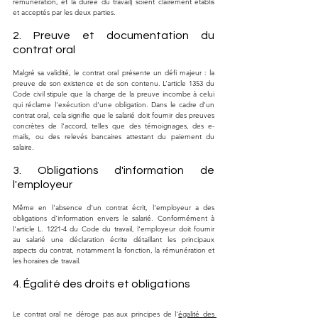
rémunération, et la durée du travail) soient clairement établis 
et acceptés par les deux parties.
2. Preuve et documentation du 
contrat oral
Malgré sa validité, le contrat oral présente un défi majeur : la 
preuve de son existence et de son contenu. L’article 1353 du 
Code civil stipule que la charge de la preuve incombe à celui 
qui réclame l'exécution d'une obligation. Dans le cadre d'un 
contrat oral, cela signifie que le salarié doit fournir des preuves 
concrètes de l'accord, telles que des témoignages, des e-
mails, ou des relevés bancaires attestant du paiement du 
salaire.
3. Obligations d'information de 
l'employeur
Même en l'absence d'un contrat écrit, l'employeur a des 
obligations d'information envers le salarié. Conformément à 
l'article L. 1221-4 du Code du travail, l'employeur doit fournir 
au salarié une déclaration écrite détaillant les principaux 
aspects du contrat, notamment la fonction, la rémunération et 
les horaires de travail.
4. Égalité des droits et obligations
Le contrat oral ne déroge pas aux principes de l'
égalité des 