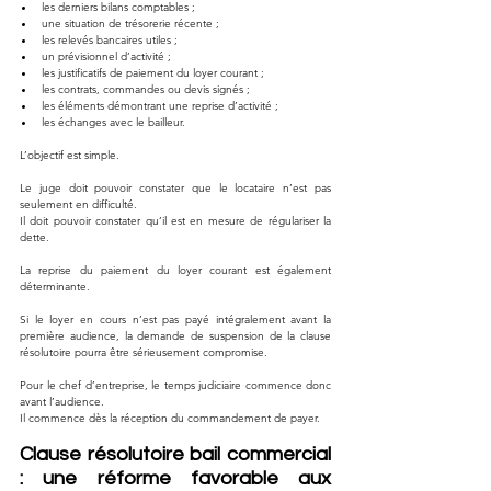
les derniers bilans comptables ;
une situation de trésorerie récente ;
les relevés bancaires utiles ;
un prévisionnel d’activité ;
les justificatifs de paiement du loyer courant ;
les contrats, commandes ou devis signés ;
les éléments démontrant une reprise d’activité ;
les échanges avec le bailleur.
L’objectif est simple.
Le juge doit pouvoir constater que le locataire n’est pas 
seulement en difficulté.
Il doit pouvoir constater qu’il est en mesure de régulariser la 
dette.
La reprise du paiement du loyer courant est également 
déterminante.
Si le loyer en cours n’est pas payé intégralement avant la 
première audience, la demande de suspension de la clause 
résolutoire pourra être sérieusement compromise.
Pour le chef d’entreprise, le temps judiciaire commence donc 
avant l’audience.
Il commence dès la réception du commandement de payer.
Clause résolutoire bail commercial 
: une réforme favorable aux 