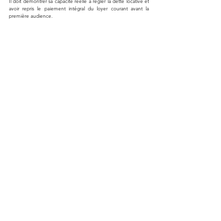
Il doit démontrer sa capacité réelle à régler la dette locative et 
avoir repris le paiement intégral du loyer courant avant la 
première audience.