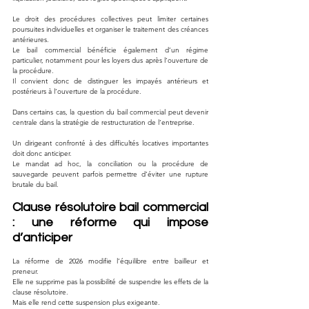
Le droit des procédures collectives peut limiter certaines 
poursuites individuelles et organiser le traitement des créances 
antérieures.
Le bail commercial bénéficie également d’un régime 
particulier, notamment pour les loyers dus après l’ouverture de 
la procédure.
Il convient donc de distinguer les impayés antérieurs et 
postérieurs à l’ouverture de la procédure.
Dans certains cas, la question du bail commercial peut devenir 
centrale dans la stratégie de restructuration de l’entreprise.
Un dirigeant confronté à des difficultés locatives importantes 
doit donc anticiper.
Le mandat ad hoc, la conciliation ou la procédure de 
sauvegarde peuvent parfois permettre d’éviter une rupture 
brutale du bail.
Clause résolutoire bail commercial 
: une réforme qui impose 
d’anticiper
La réforme de 2026 modifie l’équilibre entre bailleur et 
preneur.
Elle ne supprime pas la possibilité de suspendre les effets de la 
clause résolutoire.
Mais elle rend cette suspension plus exigeante.