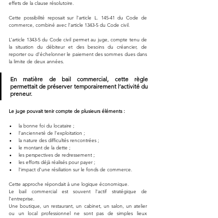
effets de la clause résolutoire.
Cette possibilité reposait sur l’article L. 145-41 du Code de 
commerce, combiné avec l’article 1343-5 du Code civil.
L’article 1343-5 du Code civil permet au juge, compte tenu de 
la situation du débiteur et des besoins du créancier, de 
reporter ou d’échelonner le paiement des sommes dues dans 
la limite de deux années.
En matière de bail commercial, cette règle 
permettait de préserver temporairement l’activité du 
preneur.
Le juge pouvait tenir compte de plusieurs éléments :
la bonne foi du locataire ;
l’ancienneté de l’exploitation ;
la nature des difficultés rencontrées ;
le montant de la dette ;
les perspectives de redressement ;
les efforts déjà réalisés pour payer ;
l’impact d’une résiliation sur le fonds de commerce.
Cette approche répondait à une logique économique.
Le bail commercial est souvent l’actif stratégique de 
l’entreprise.
Une boutique, un restaurant, un cabinet, un salon, un atelier 
ou un local professionnel ne sont pas de simples lieux 