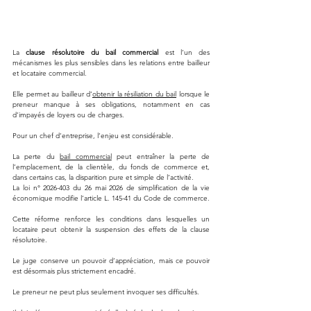
La 
clause résolutoire du bail commercial
 est l’un des 
mécanismes les plus sensibles dans les relations entre bailleur 
et locataire commercial.
Elle permet au bailleur d’
obtenir la résiliation du bail
 lorsque le 
preneur manque à ses obligations, notamment en cas 
d’impayés de loyers ou de charges.
Pour un chef d’entreprise, l’enjeu est considérable.
La perte du 
bail commercial
 peut entraîner la perte de 
l’emplacement, de la clientèle, du fonds de commerce et, 
dans certains cas, la disparition pure et simple de l’activité.
La loi n° 2026-403 du 26 mai 2026 de simplification de la vie 
économique modifie l’article L. 145-41 du Code de commerce.
Cette réforme renforce les conditions dans lesquelles un 
locataire peut obtenir la suspension des effets de la clause 
résolutoire.
Le juge conserve un pouvoir d’appréciation, mais ce pouvoir 
est désormais plus strictement encadré.
Le preneur ne peut plus seulement invoquer ses difficultés.