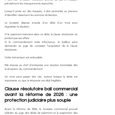
précisément les manquements reprochés.
Lorsqu’il porte sur des impayés, il doit permettre au preneur 
d’identifier clairement les sommes réclamées.
Le locataire dispose ensuite d’un délai d’un mois pour 
régulariser la situation.
Si le paiement intervient dans ce délai, la clause résolutoire ne 
produit pas ses effets.
Si le commandement reste infructueux, le bailleur peut 
demander au juge de constater l’acquisition de la clause 
résolutoire.
Cette mécanique est redoutable.
Elle impose au chef d’entreprise une réaction immédiate dès 
la réception du commandement.
Un mois peut passer très vite, surtout lorsque la dette est 
importante ou que la trésorerie est déjà fragilisée.
Clause résolutoire bail commercial 
avant la réforme de 2026 : une 
protection judiciaire plus souple
Avant la réforme de 2026, le locataire commercial pouvait 
solliciter du juge des délais de paiement et la suspension des 