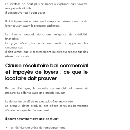
Le locataire ne peut plus se limiter à expliquer qu’il traverse 
une période difficile.
Il doit prouver qu’il peut payer.
Il doit également montrer qu’il a repris le paiement normal du 
loyer courant avant la première audience.
La réforme introduit donc une exigence de crédibilité 
financière.
Le juge n’est plus seulement invité à apprécier les 
circonstances.
Il doit vérifier que le redressement du preneur repose sur des 
éléments concrets.
Clause résolutoire bail commercial 
et impayés de loyers : ce que le 
locataire doit prouver
En cas 
d’impayés
, le locataire commercial doit désormais 
préparer sa défense avec une grande rigueur.
La demande de délais ne peut plus être improvisée.
Le preneur devra produire des pièces sérieuses permettant 
d’établir sa capacité d’apurement.
Il pourra notamment être utile de réunir :
un échéancier précis de remboursement ;