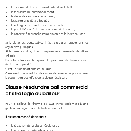
l’existence de la clause résolutoire dans le bail ;
la régularité du commandement ;
le détail des sommes réclamées ;
les paiements déjà effectués ;
les charges éventuellement contestables ;
la possibilité de régler tout ou partie de la dette ;
la capacité à reprendre immédiatement le loyer courant.
Si la dette est contestable, il faut structurer rapidement les 
arguments juridiques.
Si la dette est due, il faut préparer une demande de délais 
crédible.
Dans tous les cas, la reprise du paiement du loyer courant 
devient une priorité.
C’est un signal fort adressé au juge.
C’est aussi une condition désormais déterminante pour obtenir 
la suspension des effets de la clause résolutoire.
Clause résolutoire bail commercial 
et stratégie du bailleur
Pour le bailleur, la réforme de 2026 invite également à une 
gestion plus rigoureuse du bail commercial.
Il est recommandé de vérifier :
la rédaction de la clause résolutoire ;
la précision des obligations visées ;