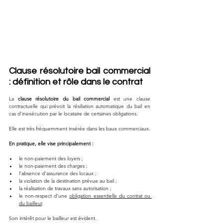
Clause résolutoire bail commercial 
: définition et rôle dans le contrat
La 
clause résolutoire du bail commercial
 est une clause 
contractuelle qui prévoit la résiliation automatique du bail en 
cas d’inexécution par le locataire de certaines obligations.
Elle est très fréquemment insérée dans les baux commerciaux.
En pratique, elle vise principalement :
le non-paiement des loyers ;
le non-paiement des charges ;
l’absence d’assurance des locaux ;
la violation de la destination prévue au bail ;
la réalisation de travaux sans autorisation ;
le non-respect d’une 
obligation essentielle du contrat ou 
du bailleur
.
Son intérêt pour le bailleur est évident.