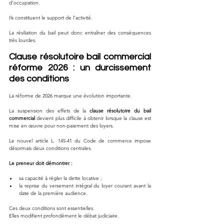
d’occupation.
Ils constituent le support de l’activité.
La résiliation du bail peut donc entraîner des conséquences 
très lourdes.
Clause résolutoire bail commercial 
réforme 2026 : un durcissement 
des conditions
La réforme de 2026 marque une évolution importante.
La suspension des effets de la 
clause résolutoire du bail 
commercial
 devient plus difficile à obtenir lorsque la clause est 
mise en œuvre pour non-paiement des loyers.
Le nouvel article L. 145-41 du Code de commerce impose 
désormais deux conditions centrales.
Le preneur doit démontrer :
sa capacité à régler la dette locative ;
la reprise du versement intégral du loyer courant avant la 
date de la première audience.
Ces deux conditions sont essentielles.
Elles modifient profondément le débat judiciaire.