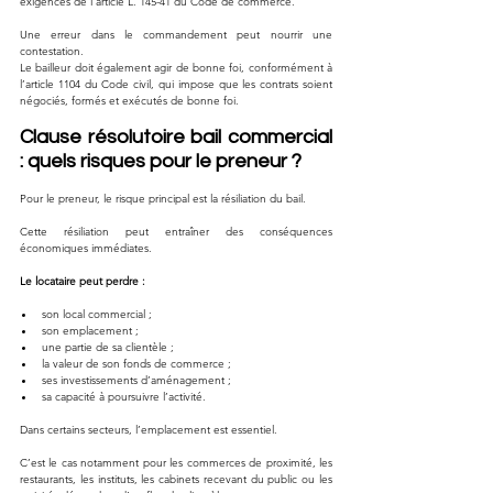
exigences de l’article L. 145-41 du Code de commerce.
Une erreur dans le commandement peut nourrir une 
contestation.
Le bailleur doit également agir de bonne foi, conformément à 
l’article 1104 du Code civil, qui impose que les contrats soient 
négociés, formés et exécutés de bonne foi.
Clause résolutoire bail commercial 
: quels risques pour le preneur ?
Pour le preneur, le risque principal est la résiliation du bail.
Cette résiliation peut entraîner des conséquences 
économiques immédiates.
Le locataire peut perdre :
son local commercial ;
son emplacement ;
une partie de sa clientèle ;
la valeur de son fonds de commerce ;
ses investissements d’aménagement ;
sa capacité à poursuivre l’activité.
Dans certains secteurs, l’emplacement est essentiel.
C’est le cas notamment pour les commerces de proximité, les 
restaurants, les instituts, les cabinets recevant du public ou les 