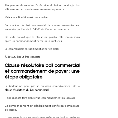
Elle permet de sécuriser l’exécution du bail et de réagir plus 
efficacement en cas de manquement du preneur.
Mais son efficacité n’est pas absolue.
En matière de bail commercial, la clause résolutoire est 
encadrée par l’article L. 145-41 du Code de commerce.
Ce texte prévoit que la clause ne produit effet qu’un mois 
après un commandement demeuré infructueux.
Le commandement doit mentionner ce délai.
À défaut, il peut être contesté.
Clause résolutoire bail commercial 
et commandement de payer : une 
étape obligatoire
Le bailleur ne peut pas se prévaloir immédiatement de la 
clause résolutoire du bail commercial
.
Il doit d’abord faire délivrer un commandement au locataire.
Ce commandement est généralement signifié par commissaire 
de justice.
Il doit viser la clause résolutoire prévue au bail et indiquer 