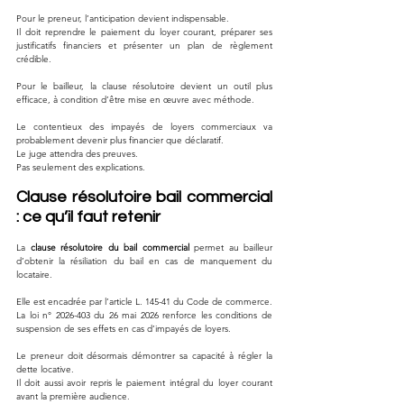
Pour le preneur, l’anticipation devient indispensable.
Il doit reprendre le paiement du loyer courant, préparer ses 
justificatifs financiers et présenter un plan de règlement 
crédible.
Pour le bailleur, la clause résolutoire devient un outil plus 
efficace, à condition d’être mise en œuvre avec méthode.
Le contentieux des impayés de loyers commerciaux va 
probablement devenir plus financier que déclaratif.
Le juge attendra des preuves.
Pas seulement des explications.
Clause résolutoire bail commercial 
: ce qu’il faut retenir
La 
clause résolutoire du bail commercial
 permet au bailleur 
d’obtenir la résiliation du bail en cas de manquement du 
locataire.
Elle est encadrée par l’article L. 145-41 du Code de commerce.
La loi n° 2026-403 du 26 mai 2026 renforce les conditions de 
suspension de ses effets en cas d’impayés de loyers.
Le preneur doit désormais démontrer sa capacité à régler la 
dette locative.
Il doit aussi avoir repris le paiement intégral du loyer courant 
avant la première audience.