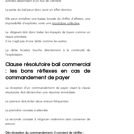
activités dépendant d’un flux de clientèle.
La perte du bail peut donc avoir un effet domino.
Elle peut entraîner une baisse brutale du chiffre d’affaires, une 
impossibilité d’exploiter, voire une 
procédure collective
.
Le dirigeant doit donc traiter les impayés de loyers comme un 
risque prioritaire.
Il ne s’agit pas d’une dette comme les autres.
La dette locative touche directement à la continuité de 
l’exploitation.
Clause résolutoire bail commercial 
: les bons réflexes en cas de 
commandement de payer
La réception d’un commandement de payer visant la clause 
résolutoire doit déclencher une réponse immédiate.
Le preneur doit éviter deux erreurs fréquentes.
La première consiste à attendre.
La seconde consiste à négocier oralement sans conserver de 
preuve.
Dès réception du commandement, il convient de vérifier :