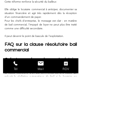
Cette réforme renforce la sécurité du bailleur.
Elle oblige le locataire commercial à anticiper, documenter sa 
situation financière et agir très rapidement dès la réception 
d’un commandement de payer.
Pour les chefs d’entreprise, le message est clair : en matière 
de bail commercial, l’impayé de loyer ne peut plus être traité 
comme une difficulté secondaire.
Il peut devenir le point de bascule de l’exploitation.
FAQ sur la clause résolutoire bail 
commercial
Qu’est-ce qu’une clause résolutoire 
dans un bail commercial ?
Tél
Mail
RDV
La clause résolutoire d’un bail commercial est une clause qui 
prévoit la résiliation automatique du bail si le locataire ne 
respecte pas certaines obligations prévues au contrat.
Elle vise le plus souvent le non-paiement des loyers ou des 
charges, mais elle peut également concerner l’absence 
d’assurance, la violation de la destination des lieux ou la 
réalisation de travaux non autorisés.
Cette clause est encadrée par l’article L. 145-41 du Code de 
commerce. Elle ne produit effet qu’un mois après un 
commandement resté infructueux.