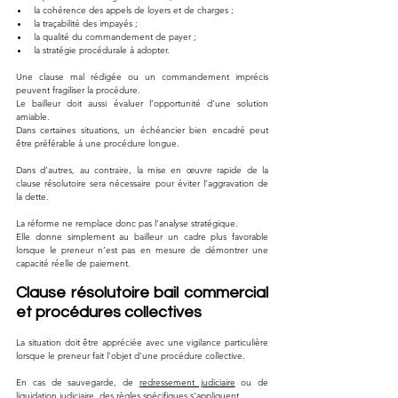
la cohérence des appels de loyers et de charges ;
la traçabilité des impayés ;
la qualité du commandement de payer ;
la stratégie procédurale à adopter.
Une clause mal rédigée ou un commandement imprécis 
peuvent fragiliser la procédure.
Le bailleur doit aussi évaluer l’opportunité d’une solution 
amiable.
Dans certaines situations, un échéancier bien encadré peut 
être préférable à une procédure longue.
Dans d’autres, au contraire, la mise en œuvre rapide de la 
clause résolutoire sera nécessaire pour éviter l’aggravation de 
la dette.
La réforme ne remplace donc pas l’analyse stratégique.
Elle donne simplement au bailleur un cadre plus favorable 
lorsque le preneur n’est pas en mesure de démontrer une 
capacité réelle de paiement.
Clause résolutoire bail commercial 
et procédures collectives
La situation doit être appréciée avec une vigilance particulière 
lorsque le preneur fait l’objet d’une procédure collective.
En cas de sauvegarde, de 
redressement judiciaire
 ou de 
liquidation judiciaire, des règles spécifiques s’appliquent.