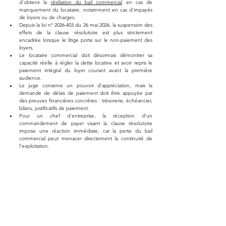
d’obtenir la 
résiliation du bail commercial
 en cas de 
manquement du locataire, notamment en cas d’impayés 
de loyers ou de charges.
Depuis la loi n° 2026-403 du 26 mai 2026, la suspension des 
effets de la clause résolutoire est plus strictement 
encadrée lorsque le litige porte sur le non-paiement des 
loyers.
Le locataire commercial doit désormais démontrer sa 
capacité réelle à régler la dette locative et avoir repris le 
paiement intégral du loyer courant avant la première 
audience.
Le juge conserve un pouvoir d’appréciation, mais la 
demande de délais de paiement doit être appuyée par 
des preuves financières concrètes : trésorerie, échéancier, 
bilans, justificatifs de paiement.
Pour un chef d’entreprise, la réception d’un 
commandement de payer visant la clause résolutoire 
impose une réaction immédiate, car la perte du bail 
commercial peut menacer directement la continuité de 
l’exploitation.