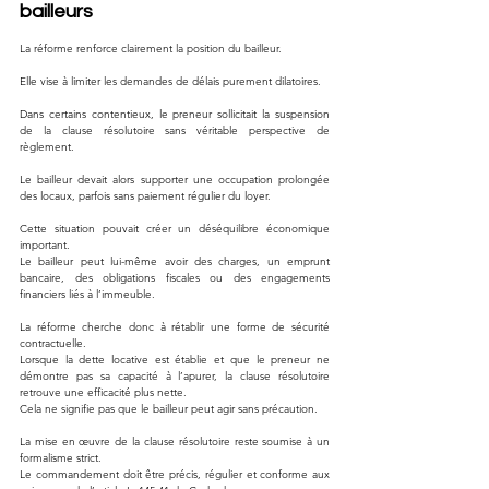
bailleurs
La réforme renforce clairement la position du bailleur.
Elle vise à limiter les demandes de délais purement dilatoires.
Dans certains contentieux, le preneur sollicitait la suspension 
de la clause résolutoire sans véritable perspective de 
règlement.
Le bailleur devait alors supporter une occupation prolongée 
des locaux, parfois sans paiement régulier du loyer.
Cette situation pouvait créer un déséquilibre économique 
important.
Le bailleur peut lui-même avoir des charges, un emprunt 
bancaire, des obligations fiscales ou des engagements 
financiers liés à l’immeuble.
La réforme cherche donc à rétablir une forme de sécurité 
contractuelle.
Lorsque la dette locative est établie et que le preneur ne 
démontre pas sa capacité à l’apurer, la clause résolutoire 
retrouve une efficacité plus nette.
Cela ne signifie pas que le bailleur peut agir sans précaution.
La mise en œuvre de la clause résolutoire reste soumise à un 
formalisme strict.
Le commandement doit être précis, régulier et conforme aux 