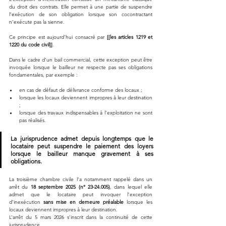
du droit des contrats. Elle permet à une partie de suspendre 
l’exécution de son obligation lorsque son cocontractant 
n’exécute pas la sienne.
Ce principe est aujourd’hui consacré par 
[[les articles 1219 et 
1220 du code civil]]
.
Dans le cadre d’un bail commercial, cette exception peut être 
invoquée lorsque le bailleur ne respecte pas ses obligations 
fondamentales, par exemple :
en cas de défaut de délivrance conforme des locaux ;
lorsque les locaux deviennent impropres à leur destination 
;
lorsque des travaux indispensables à l’exploitation ne sont 
pas réalisés.
La jurisprudence admet depuis longtemps que le 
locataire peut suspendre le paiement des loyers 
lorsque le bailleur manque gravement à ses 
obligations.
La troisième chambre civile l’a notamment rappelé dans un 
arrêt du 
18 septembre 2025 (n° 23-24.005)
, dans lequel elle 
admet que le locataire peut invoquer l’exception 
d’inexécution 
sans mise en demeure préalable
 lorsque les 
locaux deviennent impropres à leur destination.
L’arrêt du 5 mars 2026 s’inscrit dans la continuité de cette 
jurisprudence.