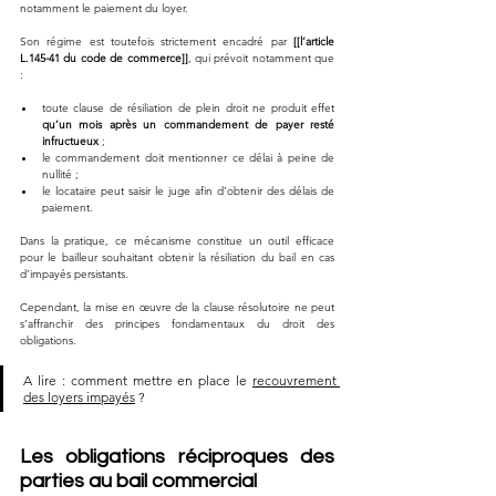
notamment le paiement du loyer.
Son régime est toutefois strictement encadré par 
[[l’article 
L.145-41 du code de commerce]]
, qui prévoit notamment que 
:
toute clause de résiliation de plein droit ne produit effet 
qu’un mois après un commandement de payer resté 
infructueux
 ;
le commandement doit mentionner ce délai à peine de 
nullité ;
le locataire peut saisir le juge afin d’obtenir des délais de 
paiement.
Dans la pratique, ce mécanisme constitue un outil efficace 
pour le bailleur souhaitant obtenir la résiliation du bail en cas 
d’impayés persistants.
Cependant, la mise en œuvre de la clause résolutoire ne peut 
s’affranchir des principes fondamentaux du droit des 
obligations.
A lire : comment mettre en place le 
recouvrement 
des loyers impayés
 ?
Les obligations réciproques des 
parties au bail commercial