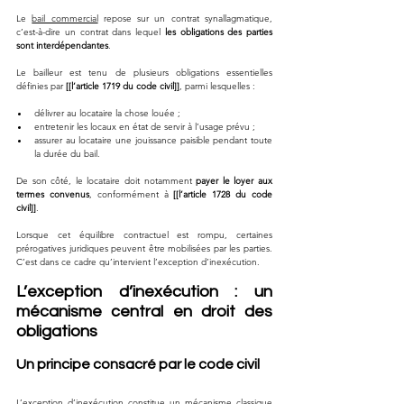
Le 
bail commercial
 repose sur un contrat synallagmatique, 
c’est-à-dire un contrat dans lequel 
les obligations des parties 
sont interdépendantes
.
Le bailleur est tenu de plusieurs obligations essentielles 
définies par 
[[l’article 1719 du code civil]]
, parmi lesquelles :
délivrer au locataire la chose louée ;
entretenir les locaux en état de servir à l’usage prévu ;
assurer au locataire une jouissance paisible pendant toute 
la durée du bail.
De son côté, le locataire doit notamment 
payer le loyer aux 
termes convenus
, conformément à 
[[l’article 1728 du code 
civil]]
.
Lorsque cet équilibre contractuel est rompu, certaines 
prérogatives juridiques peuvent être mobilisées par les parties. 
C’est dans ce cadre qu’intervient l’exception d’inexécution.
L’exception d’inexécution : un 
mécanisme central en droit des 
obligations
Un principe consacré par le code civil
L’exception d’inexécution constitue un mécanisme classique 