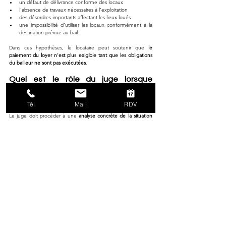
un défaut de délivrance conforme des locaux
l’absence de travaux nécessaires à l’exploitation
des désordres importants affectant les lieux loués
une impossibilité d’utiliser les locaux conformément à la 
destination prévue au bail.
Dans ces hypothèses, le locataire peut soutenir que 
le 
paiement du loyer n’est plus exigible tant que les obligations 
du bailleur ne sont pas exécutées
.
Quel est le rôle du juge lorsque 
l’exception d’inexécution est 
invoquée ?
Tél
Mail
RDV
Le juge doit procéder à une 
analyse concrète de la situation 
contractuelle
.
Il lui appartient notamment de vérifier :
si les manquements reprochés au bailleur sont établis
s’ils sont imputables au bailleur
s’ils rendent les locaux impropres à leur destination ou 
perturbent l’exploitation
Ce n’est qu’après cet examen que le juge pourra décider de 
constater la 
résiliation du bail
 ou, au contraire, d’écarter la 
clause résolutoire si le non-paiement des loyers est justifié.
POSTS À LA UNE
DROIT COMMERCIAL