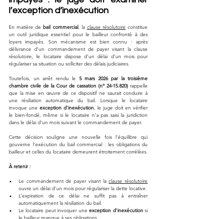
l’exception d’inexécution
En matière de 
bail commercial
, la 
clause résolutoire
 constitue 
un outil juridique essentiel pour le bailleur confronté à des 
loyers impayés. Son mécanisme est bien connu : après 
délivrance d’un commandement de payer visant la clause 
résolutoire, le locataire dispose d’un délai d’un mois pour 
régulariser sa situation ou solliciter des délais judiciaires.
Toutefois, un arrêt rendu le 
5 mars 2026 par la troisième 
chambre civile de la Cour de cassation (n° 24-15.820)
 rappelle 
que la mise en œuvre de ce dispositif ne saurait conduire à 
une résiliation automatique du bail. Lorsque le locataire 
invoque une 
exception d’inexécution
, le juge doit en vérifier 
le bien-fondé, même si le locataire n’a pas saisi la juridiction 
dans le délai d’un mois suivant le commandement de payer.
Cette décision souligne une nouvelle fois l’équilibre qui 
gouverne l’exécution du bail commercial : les obligations du 
bailleur et celles du locataire demeurent étroitement corrélées.
À retenir :
Le commandement de payer visant la 
clause résolutoire
ouvre un délai d’un mois pour régulariser la dette locative.
L’expiration de ce délai ne suffit pas à entraîner 
automatiquement la résiliation du bail.
Le locataire peut invoquer une 
exception d’inexécution
 si 
le bailleur manque à ses obligations.