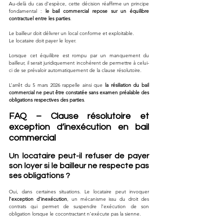
Au-delà du cas d’espèce, cette décision réaffirme un principe 
fondamental : 
le bail commercial repose sur un équilibre 
contractuel entre les parties
.
Le bailleur doit délivrer un local conforme et exploitable.
Le locataire doit payer le loyer.
Lorsque cet équilibre est rompu par un manquement du 
bailleur, il serait juridiquement incohérent de permettre à celui-
ci de se prévaloir automatiquement de la clause résolutoire.
L’arrêt du 5 mars 2026 rappelle ainsi que 
la résiliation du bail 
commercial ne peut être constatée sans examen préalable des 
obligations respectives des parties
.
FAQ – Clause résolutoire et 
exception d’inexécution en bail 
commercial
Un locataire peut-il refuser de payer 
son loyer si le bailleur ne respecte pas 
ses obligations ?
Oui, dans certaines situations. Le locataire peut invoquer 
l’exception d’inexécution
, un mécanisme issu du droit des 
contrats qui permet de suspendre l’exécution de son 
obligation lorsque le cocontractant n’exécute pas la sienne.