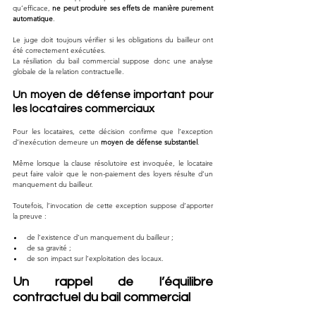
qu’efficace, 
ne peut produire ses effets de manière purement 
automatique
.
Le juge doit toujours vérifier si les obligations du bailleur ont 
été correctement exécutées.
La résiliation du bail commercial suppose donc une analyse 
globale de la relation contractuelle.
Un moyen de défense important pour 
les locataires commerciaux
Pour les locataires, cette décision confirme que l’exception 
d’inexécution demeure un 
moyen de défense substantiel
.
Même lorsque la clause résolutoire est invoquée, le locataire 
peut faire valoir que le non-paiement des loyers résulte d’un 
manquement du bailleur.
Toutefois, l’invocation de cette exception suppose d’apporter 
la preuve :
de l’existence d’un manquement du bailleur ;
de sa gravité ;
de son impact sur l’exploitation des locaux.
Un rappel de l’équilibre 
contractuel du bail commercial