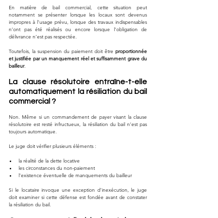
En matière de bail commercial, cette situation peut 
notamment se présenter lorsque les locaux sont devenus 
impropres à l’usage prévu, lorsque des travaux indispensables 
n’ont pas été réalisés ou encore lorsque l’obligation de 
délivrance n’est pas respectée.
Toutefois, la suspension du paiement doit être 
proportionnée 
et justifiée par un manquement réel et suffisamment grave du 
bailleur
.
La clause résolutoire entraîne-t-elle 
automatiquement la résiliation du bail 
commercial ?
Non. Même si un commandement de payer visant la clause 
résolutoire est resté infructueux, la résiliation du bail n’est pas 
toujours automatique.
Le juge doit vérifier plusieurs éléments :
la réalité de la dette locative
les circonstances du non-paiement
l’existence éventuelle de manquements du bailleur
Si le locataire invoque une exception d’inexécution, le juge 
doit examiner si cette défense est fondée avant de constater 
la résiliation du bail.