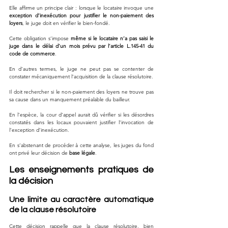
Elle affirme un principe clair : lorsque le locataire invoque une 
exception d’inexécution pour justifier le non-paiement des 
loyers
, le juge doit en vérifier le bien-fondé.
Cette obligation s’impose 
même si le locataire n’a pas saisi le 
juge dans le délai d’un mois prévu par l’article L.145-41 du 
code de commerce
.
En d’autres termes, le juge ne peut pas se contenter de 
constater mécaniquement l’acquisition de la clause résolutoire.
Il doit rechercher si le non-paiement des loyers ne trouve pas 
sa cause dans un manquement préalable du bailleur.
En l’espèce, la cour d’appel aurait dû vérifier si les désordres 
constatés dans les locaux pouvaient justifier l’invocation de 
l’exception d’inexécution.
En s’abstenant de procéder à cette analyse, les juges du fond 
ont privé leur décision de 
base légale
.
Les enseignements pratiques de 
la décision
Une limite au caractère automatique 
de la clause résolutoire
Cette décision rappelle que la clause résolutoire, bien 