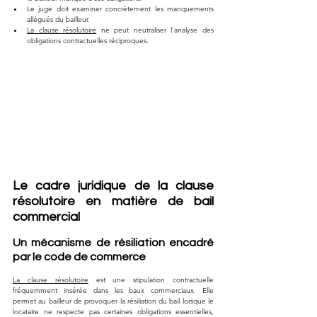
Le juge doit examiner concrètement les manquements 
allégués du bailleur.
La clause résolutoire
 ne peut neutraliser l’analyse des 
obligations contractuelles réciproques.
Le cadre juridique de la clause 
résolutoire en matière de bail 
commercial
Un mécanisme de résiliation encadré 
par le code de commerce
La clause résolutoire
 est une stipulation contractuelle 
fréquemment insérée dans les baux commerciaux. Elle 
permet au bailleur de provoquer la résiliation du bail lorsque le 
locataire ne respecte pas certaines obligations essentielles, 