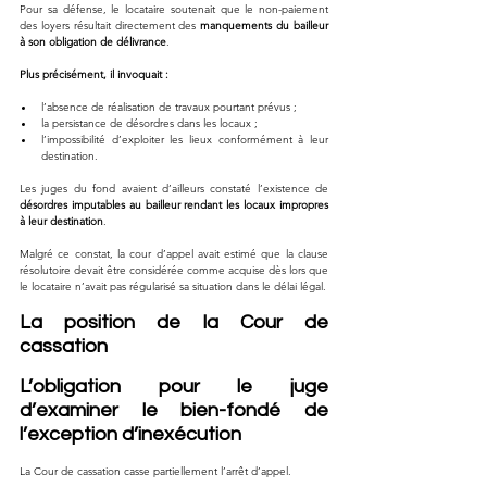
Pour sa défense, le locataire soutenait que le non-paiement 
des loyers résultait directement des 
manquements du bailleur 
à son obligation de délivrance
.
Plus précisément, il invoquait :
l’absence de réalisation de travaux pourtant prévus ;
la persistance de désordres dans les locaux ;
l’impossibilité d’exploiter les lieux conformément à leur 
destination.
Les juges du fond avaient d’ailleurs constaté l’existence de 
désordres imputables au bailleur rendant les locaux impropres 
à leur destination
.
Malgré ce constat, la cour d’appel avait estimé que la clause 
résolutoire devait être considérée comme acquise dès lors que 
le locataire n’avait pas régularisé sa situation dans le délai légal.
La position de la Cour de 
cassation
L’obligation pour le juge 
d’examiner le bien-fondé de 
l’exception d’inexécution
La Cour de cassation casse partiellement l’arrêt d’appel.