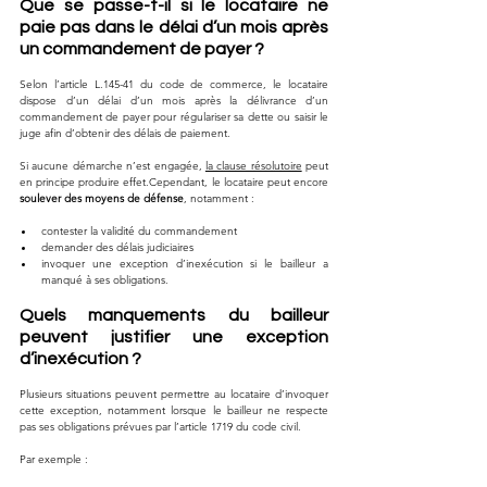
Que se passe-t-il si le locataire ne 
paie pas dans le délai d’un mois après 
un commandement de payer ?
Selon l’article L.145-41 du code de commerce, le locataire 
dispose d’un délai d’un mois après la délivrance d’un 
commandement de payer pour régulariser sa dette ou saisir le 
juge afin d’obtenir des délais de paiement.
Si aucune démarche n’est engagée, 
la clause résolutoire
 peut 
en principe produire effet.Cependant, le locataire peut encore 
soulever des moyens de défense
, notamment :
contester la validité du commandement
demander des délais judiciaires
invoquer une exception d’inexécution si le bailleur a 
manqué à ses obligations.
Quels manquements du bailleur 
peuvent justifier une exception 
d’inexécution ?
Plusieurs situations peuvent permettre au locataire d’invoquer 
cette exception, notamment lorsque le bailleur ne respecte 
pas ses obligations prévues par l’article 1719 du code civil.
Par exemple :