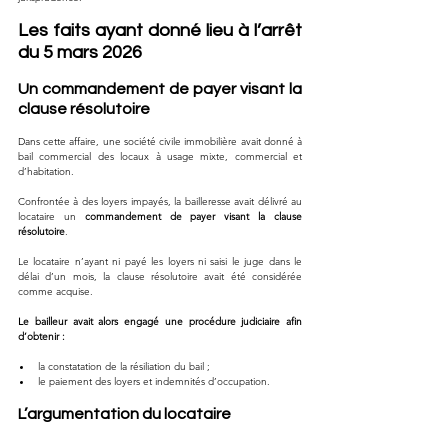
Les faits ayant donné lieu à l’arrêt 
du 5 mars 2026
Un commandement de payer visant la 
clause résolutoire
Dans cette affaire, une société civile immobilière avait donné à 
bail commercial des locaux à usage mixte, commercial et 
d’habitation.
Confrontée à des loyers impayés, la bailleresse avait délivré au 
locataire un 
commandement de payer visant la clause 
résolutoire
.
Le locataire n’ayant ni payé les loyers ni saisi le juge dans le 
délai d’un mois, la clause résolutoire avait été considérée 
comme acquise.
Le bailleur avait alors engagé une procédure judiciaire afin 
d’obtenir :
la constatation de la résiliation du bail ;
le paiement des loyers et indemnités d’occupation.
L’argumentation du locataire