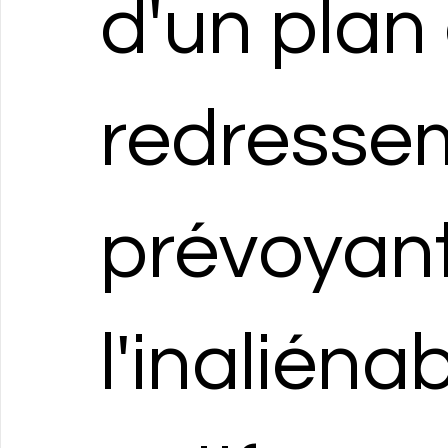
d'un plan
redresse
prévoyan
l'inaliénab