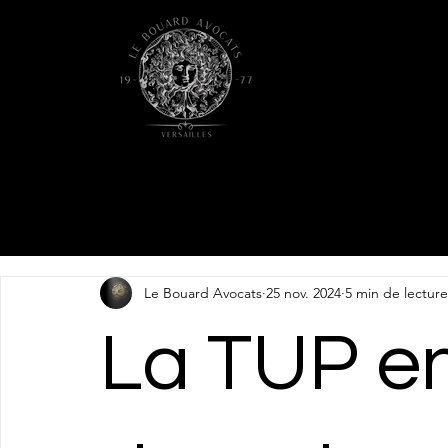
Le Bouard Avocats
25 nov. 2024
5 min de lecture
La TUP e