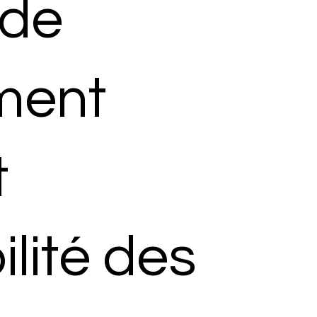
 de
ment
t
ilité des