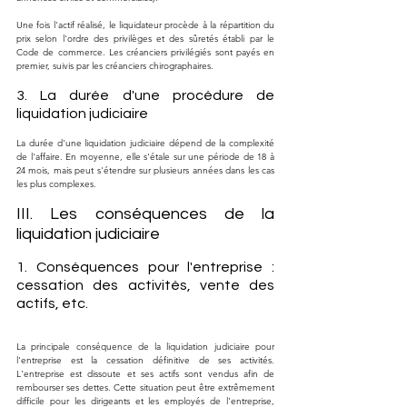
Une fois l'actif réalisé, le liquidateur procède à la répartition du 
prix selon l'ordre des privilèges et des sûretés établi par le 
Code de commerce. Les créanciers privilégiés sont payés en 
premier, suivis par les créanciers chirographaires.
3. La durée d'une procédure de 
liquidation judiciaire
La durée d'une liquidation judiciaire dépend de la complexité 
de l'affaire. En moyenne, elle s'étale sur une période de 18 à 
24 mois, mais peut s'étendre sur plusieurs années dans les cas 
les plus complexes.
III. Les conséquences de la 
liquidation judiciaire
1. Conséquences pour l'entreprise : 
cessation des activités, vente des 
actifs, etc.
La principale conséquence de la liquidation judiciaire pour 
l'entreprise est la cessation définitive de ses activités. 
L'entreprise est dissoute et ses actifs sont vendus afin de 
rembourser ses dettes. Cette situation peut être extrêmement 
difficile pour les dirigeants et les employés de l'entreprise, 