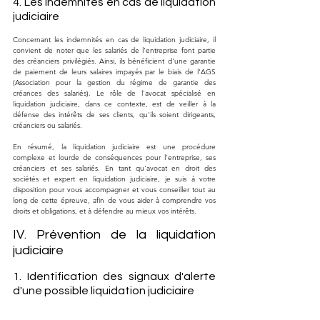
4. Les indemnités en cas de liquidation 
judiciaire
Concernant les indemnités en cas de liquidation judiciaire, il 
convient de noter que les salariés de l'entreprise font partie 
des créanciers privilégiés. Ainsi, ils bénéficient d'une garantie 
de paiement de leurs salaires impayés par le biais de l'AGS 
(Association pour la gestion du régime de garantie des 
créances des salariés). Le rôle de l'avocat spécialisé en 
liquidation judiciaire, dans ce contexte, est de veiller à la 
défense des intérêts de ses clients, qu'ils soient dirigeants, 
créanciers ou salariés.
En résumé, la liquidation judiciaire est une procédure 
complexe et lourde de conséquences pour l'entreprise, ses 
créanciers et ses salariés. En tant qu'avocat en droit des 
sociétés et expert en liquidation judiciaire, je suis à votre 
disposition pour vous accompagner et vous conseiller tout au 
long de cette épreuve, afin de vous aider à comprendre vos 
droits et obligations, et à défendre au mieux vos intérêts.
IV. Prévention de la liquidation 
judiciaire
1. Identification des signaux d'alerte 
d'une possible liquidation judiciaire