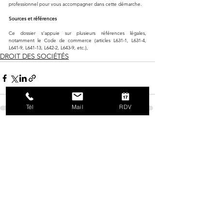
professionnel pour vous accompagner dans cette démarche.
Sources et références
Ce dossier s'appuie sur plusieurs références légales, 
notamment le Code de commerce (articles L631-1, L631-4, 
L641-9, L641-13, L642-2, L643-9, etc.),
DROIT DES SOCIÉTÉS
Tél
Mail
RDV
Voir tout
Posts récents