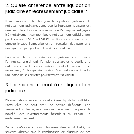
2. Qu’elle différence entre liquidation 
judiciaire et redressement judiciaire ?
Il est important de distinguer la liquidation judiciaire du 
redressement judiciaire. Alors que la liquidation judiciaire est 
mise en place lorsque la situation de l'entreprise est jugée 
irrémédiablement compromise, le redressement judiciaire, régi 
par les articles L630-1 à L631-28 du Code de commerce, est 
engagé lorsque l'entreprise est en cessation des paiements 
mais que des perspectives de redressement existent. 
En d'autres termes, le redressement judiciaire vise à sauver 
l'entreprise, à maintenir l'emploi et à apurer le passif. Une 
entreprise en redressement judiciaire peut être amenée à se 
restructurer, à changer de modèle économique ou à céder 
une partie de ses activités pour retrouver sa viabilité.
3. Les raisons menant à une liquidation 
judiciaire
Diverses raisons peuvent conduire à une liquidation judiciaire. 
Parmi elles, on peut citer une gestion déficiente, une 
trésorerie insuffisante, une concurrence accrue, une perte de 
marché, des investissements hasardeux ou encore un 
endettement excessif. 
En tant qu'avocat en droit des entreprises en difficulté, j'ai 
souvent observé que la combinaison de plusieurs de ces 