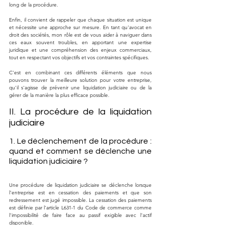
long de la procédure.
Enfin, il convient de rappeler que chaque situation est unique 
et nécessite une approche sur mesure. En tant qu'avocat en 
droit des sociétés, mon rôle est de vous aider à naviguer dans 
ces eaux souvent troubles, en apportant une expertise 
juridique et une compréhension des enjeux commerciaux, 
tout en respectant vos objectifs et vos contraintes spécifiques. 
C'est en combinant ces différents éléments que nous 
pouvons trouver la meilleure solution pour votre entreprise, 
qu'il s'agisse de prévenir une liquidation judiciaire ou de la 
gérer de la manière la plus efficace possible.
II. La procédure de la liquidation 
judiciaire
1. Le déclenchement de la procédure : 
quand et comment se déclenche une 
liquidation judiciaire ?
Une procédure de liquidation judiciaire se déclenche lorsque 
l'entreprise est en cessation des paiements et que son 
redressement est jugé impossible. La cessation des paiements 
est définie par l'article L631-1 du Code de commerce comme 
l'impossibilité de faire face au passif exigible avec l'actif 
disponible. 