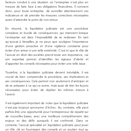
facteurs conduit à une situation où l'entreprise n'est plus en 
mesure de faire face à ses obligations financières. Il convient 
donc, pour toute entreprise, de surveiller attentivement ces 
indicateurs et de prendre les mesures correctives nécessaires 
avant d'atteindre le point de non-retour.
En résumé, la liquidation judiciaire est une procédure 
complexe et lourde de conséquences, qui intervient lorsque 
l'entreprise est dans l'impossibilité de se redresser. En tant 
qu'avocat à Versailles, je ne peux que souligner l'importance 
d'une gestion proactive et d’une vigilance constante pour 
éviter d'en arriver à une telle extrémité. C'est ici que le rôle de 
l'avocat en droit des sociétés prend toute son importance, car 
son expertise permet d'identifier les signaux d'alerte et 
d'apporter les conseils nécessaires pour éviter une telle issue.
Toutefois, si la liquidation judiciaire devient inévitable, il est 
crucial de bien comprendre la procédure, ses implications et 
ses conséquences. Cela permet non seulement d'anticiper et 
de se préparer à ce qui va suivre, mais aussi de tirer les leçons 
nécessaires pour éviter de répéter les mêmes erreurs à 
l'avenir.
Il est également important de noter que la liquidation judiciaire 
n'est pas toujours synonyme d'échec. Au contraire, elle peut 
parfois être une opportunité pour l'entrepreneur de repartir sur 
de nouvelles bases, avec une meilleure compréhension des 
enjeux et des défis auxquels il est confronté. Dans ce 
contexte, l'avocat spécialisé en liquidation judiciaire peut jouer 
un rôle clé en fournissant des conseils et un soutien tout au 