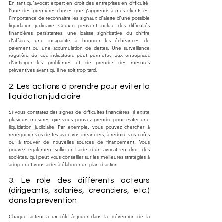
En tant qu'avocat expert en droit des entreprises en difficulté, 
l'une des premières choses que j'apprends à mes clients est 
l'importance de reconnaître les signaux d'alerte d'une possible 
liquidation judiciaire. Ceux-ci peuvent inclure des difficultés 
financières persistantes, une baisse significative du chiffre 
d'affaires, une incapacité à honorer les échéances de 
paiement ou une accumulation de dettes. Une surveillance 
régulière de ces indicateurs peut permettre aux entreprises 
d'anticiper les problèmes et de prendre des mesures 
préventives avant qu'il ne soit trop tard.
2. Les actions à prendre pour éviter la 
liquidation judiciaire
Si vous constatez des signes de difficultés financières, il existe 
plusieurs mesures que vous pouvez prendre pour éviter une 
liquidation judiciaire. Par exemple, vous pouvez chercher à 
renégocier vos dettes avec vos créanciers, à réduire vos coûts 
ou à trouver de nouvelles sources de financement. Vous 
pouvez également solliciter l'aide d'un avocat en droit des 
sociétés, qui peut vous conseiller sur les meilleures stratégies à 
adopter et vous aider à élaborer un plan d'action.
3. Le rôle des différents acteurs 
(dirigeants, salariés, créanciers, etc.) 
dans la prévention
Chaque acteur a un rôle à jouer dans la prévention de la 