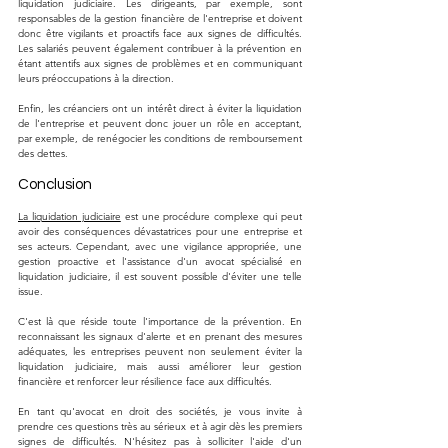
liquidation judiciaire. Les dirigeants, par exemple, sont 
responsables de la gestion financière de l'entreprise et doivent 
donc être vigilants et proactifs face aux signes de difficultés. 
Les salariés peuvent également contribuer à la prévention en 
étant attentifs aux signes de problèmes et en communiquant 
leurs préoccupations à la direction. 
Enfin, les créanciers ont un intérêt direct à éviter la liquidation 
de l'entreprise et peuvent donc jouer un rôle en acceptant, 
par exemple, de renégocier les conditions de remboursement 
des dettes.
Conclusion
La liquidation judiciaire
 est une procédure complexe qui peut 
avoir des conséquences dévastatrices pour une entreprise et 
ses acteurs. Cependant, avec une vigilance appropriée, une 
gestion proactive et l'assistance d'un avocat spécialisé en 
liquidation judiciaire, il est souvent possible d'éviter une telle 
issue.
C'est là que réside toute l'importance de la prévention. En 
reconnaissant les signaux d'alerte et en prenant des mesures 
adéquates, les entreprises peuvent non seulement éviter la 
liquidation judiciaire, mais aussi améliorer leur gestion 
financière et renforcer leur résilience face aux difficultés.
En tant qu'avocat en droit des sociétés, je vous invite à 
prendre ces questions très au sérieux et à agir dès les premiers 
signes de difficultés. N'hésitez pas à solliciter l'aide d'un 