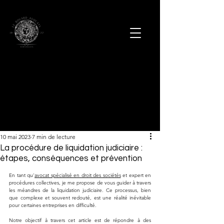
10 mai 2023
7 min de lecture
La procédure de liquidation judiciaire :
étapes, conséquences et prévention
En tant qu'
avocat spécialisé en droit des sociétés
 et expert en 
procédures collectives, je me propose de vous guider à travers 
les méandres de la liquidation judiciaire. Ce processus, bien 
que complexe et souvent redouté, est une réalité inévitable 
pour certaines entreprises en difficulté. 
Notre objectif à travers cet article est de répondre à des 