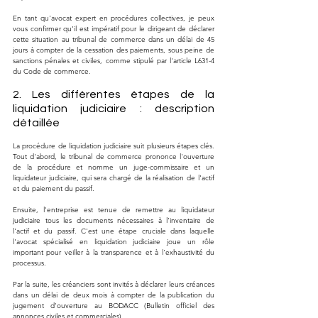
En tant qu'avocat expert en procédures collectives, je peux 
vous confirmer qu'il est impératif pour le dirigeant de déclarer 
cette situation au tribunal de commerce dans un délai de 45 
jours à compter de la cessation des paiements, sous peine de 
sanctions pénales et civiles, comme stipulé par l'article L631-4 
du Code de commerce.
2. Les différentes étapes de la 
liquidation judiciaire : description 
détaillée
La procédure de liquidation judiciaire suit plusieurs étapes clés. 
Tout d'abord, le tribunal de commerce prononce l'ouverture 
de la procédure et nomme un juge-commissaire et un 
liquidateur judiciaire, qui sera chargé de la réalisation de l'actif 
et du paiement du passif.
Ensuite, l'entreprise est tenue de remettre au liquidateur 
judiciaire tous les documents nécessaires à l'inventaire de 
l'actif et du passif. C'est une étape cruciale dans laquelle 
l'avocat spécialisé en liquidation judiciaire joue un rôle 
important pour veiller à la transparence et à l'exhaustivité du 
processus.
Par la suite, les créanciers sont invités à déclarer leurs créances 
dans un délai de deux mois à compter de la publication du 
jugement d'ouverture au BODACC (Bulletin officiel des 
annonces civiles et commerciales).