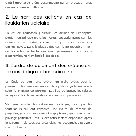
d'où l'importance d'être accompagné par un avocat en droit 
des entreprises en difficulté.
2. Le sort des actions en cas de 
liquidation judiciaire
En cas de liquidation judiciaire, les actions de l'entreprise 
perdent en principe toute leur valeur. Les actionnaires sont les 
derniers à être remboursés, une fois que tous les créanciers 
ont été payés. Dans la plupart des cas, ils ne récupèrent rien 
car les actifs de l'entreprise sont généralement insuffisants 
pour rembourser l'intégralité des dettes.
3. L'ordre de paiement des créanciers 
en cas de liquidation judiciaire
Le Code de commerce prévoit un ordre précis pour le 
paiement des créanciers en cas de liquidation judiciaire, établi 
selon le principe de privilège. Les frais de justice, les salaires 
impayés et les dettes fiscales et sociales sont prioritaires. 
Viennent ensuite les créanciers privilégiés, tels que les 
fournisseurs qui ont conservé une clause de réserve de 
propriété, puis les créanciers chirographaires, qui n'ont aucun 
privilège particulier. Enfin, si des actifs restent disponibles après 
le paiement de tous ces créanciers, les actionnaires peuvent 
être remboursés.