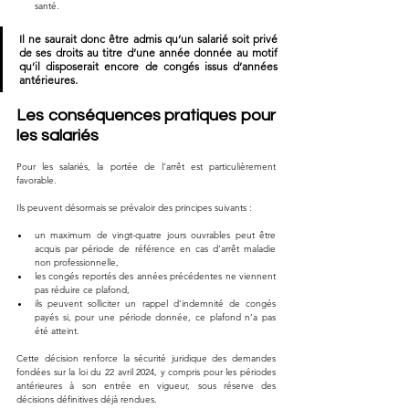
santé.
Il ne saurait donc être admis qu’un salarié soit privé 
de ses droits au titre d’une année donnée au motif 
qu’il disposerait encore de congés issus d’années 
antérieures.
Les conséquences pratiques pour 
les salariés
Pour les salariés, la portée de l’arrêt est particulièrement 
favorable.
Ils peuvent désormais se prévaloir des principes suivants :
un maximum de vingt-quatre jours ouvrables peut être 
acquis par période de référence en cas d’arrêt maladie 
non professionnelle,
les congés reportés des années précédentes ne viennent 
pas réduire ce plafond,
ils peuvent solliciter un rappel d’indemnité de congés 
payés si, pour une période donnée, ce plafond n’a pas 
été atteint.
Cette décision renforce la sécurité juridique des demandes 
fondées sur la loi du 22 avril 2024, y compris pour les périodes 
antérieures à son entrée en vigueur, sous réserve des 
décisions définitives déjà rendues.