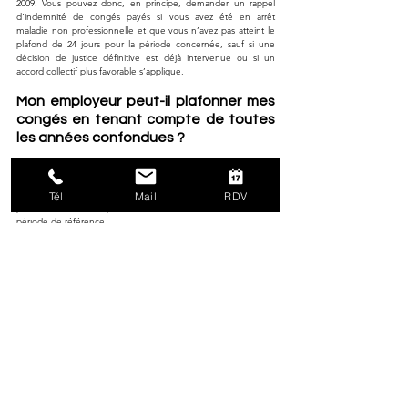
2009. Vous pouvez donc, en principe, demander un rappel 
d’indemnité de congés payés si vous avez été en arrêt 
maladie non professionnelle et que vous n’avez pas atteint le 
plafond de 24 jours pour la période concernée, sauf si une 
décision de justice définitive est déjà intervenue ou si un 
accord collectif plus favorable s’applique.
Mon employeur peut-il plafonner mes 
congés en tenant compte de toutes 
les années confondues ?
Non. Le plafond de 24 jours doit être apprécié période par 
période. L’employeur ne peut pas procéder à un calcul global 
sur plusieurs années ni inclure les congés reportés des 
Tél
Mail
RDV
périodes antérieures pour limiter vos droits sur une nouvelle 
période de référence.
Que faire si mon employeur refuse 
d’appliquer cette règle ?
Si votre employeur refuse de recalculer vos droits à congés 
payés conformément à la loi et à la jurisprudence récente, 
vous pouvez :
demander un recalcul écrit auprès du service RH ou de la 
paie,
conserver les justificatifs de vos arrêts maladie,
saisir, en cas de désaccord persistant, le conseil de 