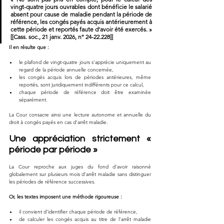
vingt-quatre jours ouvrables dont bénéficie le salarié 
absent pour cause de maladie pendant la période de 
référence, les congés payés acquis antérieurement à 
cette période et reportés faute d’avoir été exercés. » 
[[Cass. soc., 21 janv. 2026, n° 24-22.228]]
Il en résulte que :
le plafond de vingt-quatre jours s’apprécie uniquement au 
regard de la période annuelle concernée,
les congés acquis lors de périodes antérieures, même 
reportés, sont juridiquement indifférents pour ce calcul,
chaque période de référence doit être examinée 
séparément.
La Cour consacre ainsi une lecture autonome et annuelle du 
droit à congés payés en cas d’arrêt maladie.
Une appréciation strictement « 
période par période »
La Cour reproche aux juges du fond d’avoir raisonné 
globalement sur plusieurs mois d’arrêt maladie sans distinguer 
les périodes de référence successives.
Or, les textes imposent une méthode rigoureuse :
il convient d’identifier chaque période de référence,
de calculer les congés acquis au titre de l’arrêt maladie 