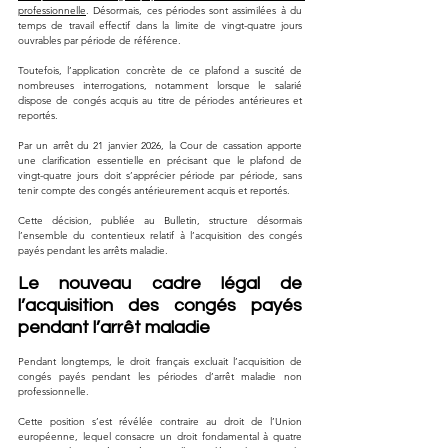
professionnelle
. Désormais, ces périodes sont assimilées à du 
temps de travail effectif dans la limite de vingt-quatre jours 
ouvrables par période de référence. 
Toutefois, l’application concrète de ce plafond a suscité de 
nombreuses interrogations, notamment lorsque le salarié 
dispose de congés acquis au titre de périodes antérieures et 
reportés. 
Par un arrêt du 21 janvier 2026, la Cour de cassation apporte 
une clarification essentielle en précisant que le plafond de 
vingt-quatre jours doit s’apprécier période par période, sans 
tenir compte des congés antérieurement acquis et reportés. 
Cette décision, publiée au Bulletin, structure désormais 
l’ensemble du contentieux relatif à l’acquisition des congés 
payés pendant les arrêts maladie.
Le nouveau cadre légal de 
l’acquisition des congés payés 
pendant l’arrêt maladie
Pendant longtemps, le droit français excluait l’acquisition de 
congés payés pendant les périodes d’arrêt maladie non 
professionnelle. 
Cette position s’est révélée contraire au droit de l’Union 
européenne, lequel consacre un droit fondamental à quatre 