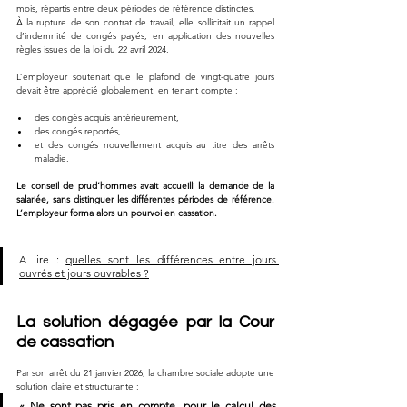
mois, répartis entre deux périodes de référence distinctes.
À la rupture de son contrat de travail, elle sollicitait un rappel 
d’indemnité de congés payés, en application des nouvelles 
règles issues de la loi du 22 avril 2024.
L’employeur soutenait que le plafond de vingt-quatre jours 
devait être apprécié globalement, en tenant compte :
des congés acquis antérieurement,
des congés reportés,
et des congés nouvellement acquis au titre des arrêts 
maladie.
Le conseil de prud’hommes avait accueilli la demande de la 
salariée, sans distinguer les différentes périodes de référence. 
L’employeur forma alors un pourvoi en cassation.
A lire : 
quelles sont les différences entre jours 
ouvrés et jours ouvrables ?
La solution dégagée par la Cour 
de cassation
Par son arrêt du 21 janvier 2026, la chambre sociale adopte une 
solution claire et structurante :
« Ne sont pas pris en compte, pour le calcul des 