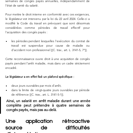
semaines de congés payés annuelles, indépendamment de 
l’état de santé du salarié.
Pour mettre le droit interne en conformité avec ces exigences, 
le législateur est intervenu par la loi du 22 avril 2024. Celle-ci a 
modifié le Code du travail en prévoyant que sont désormais 
considérées comme périodes de travail effectif pour 
l’acquisition des congés payés :
les périodes pendant lesquelles l’exécution du contrat de 
travail est suspendue pour cause de maladie ou 
d’accident non professionnel [[C. trav., art. L. 3141-5, 7°]].
Cette reconnaissance ouvre droit à une acquisition de congés 
payés pendant l’arrêt maladie, mais dans un cadre strictement 
encadré.
Le législateur a en effet fixé un plafond spécifique :
deux jours ouvrables par mois d’arrêt,
dans la limite de vingt-quatre jours ouvrables par période 
de référence [[C. trav., art. L. 3141-5-1]].
Ainsi, un salarié en arrêt maladie durant une année 
complète peut prétendre à quatre semaines de 
congés payés, mais pas au-delà.
Une application rétroactive 
source de difficultés 