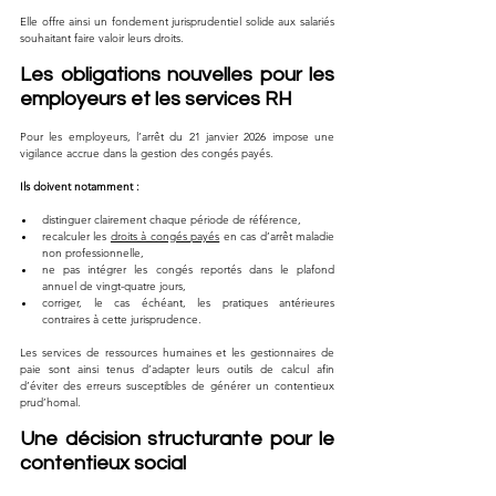
Elle offre ainsi un fondement jurisprudentiel solide aux salariés 
souhaitant faire valoir leurs droits.
Les obligations nouvelles pour les 
employeurs et les services RH
Pour les employeurs, l’arrêt du 21 janvier 2026 impose une 
vigilance accrue dans la gestion des congés payés.
Ils doivent notamment :
distinguer clairement chaque période de référence,
recalculer les 
droits à congés payés
 en cas d’arrêt maladie 
non professionnelle,
ne pas intégrer les congés reportés dans le plafond 
annuel de vingt-quatre jours,
corriger, le cas échéant, les pratiques antérieures 
contraires à cette jurisprudence.
Les services de ressources humaines et les gestionnaires de 
paie sont ainsi tenus d’adapter leurs outils de calcul afin 
d’éviter des erreurs susceptibles de générer un contentieux 
prud’homal.
Une décision structurante pour le 
contentieux social