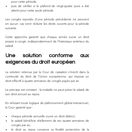
pour cette période,
puis de vérifier si le plafond de vingt-quatre jours a été 
atteint pour cette seule période.
Les congés reportés d’une période précédente ne peuvent 
en aucun cas venir réduire les droits ouverts pour la période 
suivante.
Cette approche garantit que chaque année ouvre un droit 
propre à congé, indépendamment de l’historique antérieur du 
salarié.
Une solution conforme aux 
exigences du droit européen
La solution retenue par la Cour de cassation s’inscrit dans la 
continuité du droit de l’Union européenne, qui impose un 
droit effectif à quatre semaines de congés payés par an.
Le principe est constant : la maladie ne peut priver le salarié de 
son droit annuel au repos.
En refusant toute logique de plafonnement global interannuel, 
la Cour garantit que :
chaque période annuelle ouvre un droit distinct,
le salarié bénéficie réellement de ses quatre semaines de 
congés par an,
le droit au repos conserve sa finalité protectrice de la 