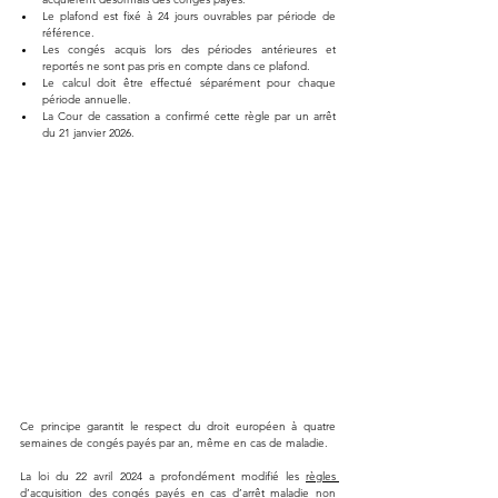
Le plafond est fixé à 24 jours ouvrables par période de 
référence.
Les congés acquis lors des périodes antérieures et 
reportés ne sont pas pris en compte dans ce plafond.
Le calcul doit être effectué séparément pour chaque 
période annuelle.
La Cour de cassation a confirmé cette règle par un arrêt 
du 21 janvier 2026.
Ce principe garantit le respect du droit européen à quatre 
semaines de congés payés par an, même en cas de maladie.
La loi du 22 avril 2024 a profondément modifié les 
règles 
d’acquisition des congés payés en cas d’arrêt maladie non 