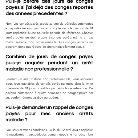
Puis-je perdre des jours de congés 
payés si j’ai déjà des congés reportés 
des années précédentes ?
Non. Les congés payés acquis au titre de périodes antérieures 
et reportés ne sont pas pris en compte dans le plafond de 24 
jours applicable à une nouvelle période de référence. Chaque 
année ouvre un droit propre à congés payés, même en cas 
d’arrêt maladie non professionnelle. Les congés anciens ne 
peuvent donc pas réduire les droits nouvellement acquis.
Combien de jours de congés payés 
puis-je acquérir pendant un arrêt 
maladie non professionnelle ?
Pendant un arrêt maladie non professionnelle, vous acquérez 
deux jours ouvrables de congés payés par mois, dans la limite 
maximale de 24 jours ouvrables par période de référence. Ce 
plafond correspond à quatre semaines de congés payés par 
an, conformément au droit européen.
Puis-je demander un rappel de congés 
payés pour mes anciens arrêts 
maladie ?
Oui, sous certaines conditions. La loi du 22 avril 2024 s’applique 
rétroactivement aux périodes courant depuis le 1er décembre 