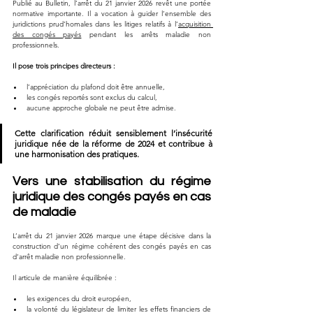
Publié au Bulletin, l’arrêt du 21 janvier 2026 revêt une portée 
normative importante. Il a vocation à guider l’ensemble des 
juridictions prud’homales dans les litiges relatifs à l’
acquisition 
des congés payés
 pendant les arrêts maladie non 
professionnels.
Il pose trois principes directeurs :
l’appréciation du plafond doit être annuelle,
les congés reportés sont exclus du calcul,
aucune approche globale ne peut être admise.
Cette clarification réduit sensiblement l’insécurité 
juridique née de la réforme de 2024 et contribue à 
une harmonisation des pratiques.
Vers une stabilisation du régime 
juridique des congés payés en cas 
de maladie
L’arrêt du 21 janvier 2026 marque une étape décisive dans la 
construction d’un régime cohérent des congés payés en cas 
d’arrêt maladie non professionnelle.
Il articule de manière équilibrée :
les exigences du droit européen,
la volonté du législateur de limiter les effets financiers de 