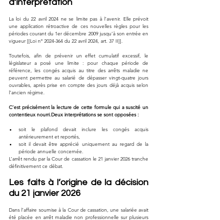
d’interprétation
La loi du 22 avril 2024 ne se limite pas à l’avenir. Elle prévoit 
une application rétroactive de ces nouvelles règles pour les 
périodes courant du 1er décembre 2009 jusqu’à son entrée en 
vigueur [[Loi n° 2024-364 du 22 avril 2024, art. 37 II]].
Toutefois, afin de prévenir un effet cumulatif excessif, le 
législateur a posé une limite : pour chaque période de 
référence, les congés acquis au titre des arrêts maladie ne 
peuvent permettre au salarié de dépasser vingt-quatre jours 
ouvrables, après prise en compte des jours déjà acquis selon 
l’ancien régime.
C’est précisément la lecture de cette formule qui a suscité un 
contentieux nourri.Deux interprétations se sont opposées :
soit le plafond devait inclure les congés acquis 
antérieurement et reportés,
soit il devait être apprécié uniquement au regard de la 
période annuelle concernée.
L’arrêt rendu par la Cour de cassation le 21 janvier 2026 tranche 
définitivement ce débat.
Les faits à l’origine de la décision 
du 21 janvier 2026
Dans l’affaire soumise à la Cour de cassation, une salariée avait 
été placée en arrêt maladie non professionnelle sur plusieurs 