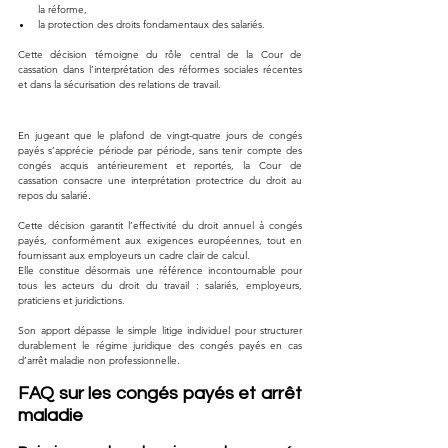
la réforme,
la protection des droits fondamentaux des salariés.
Cette décision témoigne du rôle central de la Cour de 
cassation dans l’interprétation des réformes sociales récentes 
et dans la sécurisation des relations de travail.
En jugeant que le plafond de vingt-quatre jours de congés 
payés s’apprécie période par période, sans tenir compte des 
congés acquis antérieurement et reportés, la Cour de 
cassation consacre une interprétation protectrice du droit au 
repos du salarié.
Cette décision garantit l’effectivité du droit annuel à congés 
payés, conformément aux exigences européennes, tout en 
fournissant aux employeurs un cadre clair de calcul.
Elle constitue désormais une référence incontournable pour 
tous les acteurs du droit du travail : salariés, employeurs, 
praticiens et juridictions. 
Son apport dépasse le simple litige individuel pour structurer 
durablement le régime juridique des congés payés en cas 
d’arrêt maladie non professionnelle.
FAQ sur les congés payés et arrêt 
maladie